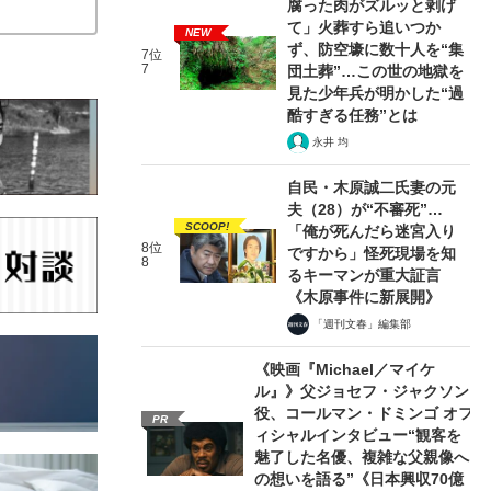
腐った肉がズルッと剥げ
て」火葬すら追いつか
NEW
ず、防空壕に数十人を“集
7位
7
団土葬”…この世の地獄を
見た少年兵が明かした“過
酷すぎる任務”とは
永井 均
自民・木原誠二氏妻の元
夫（28）が“不審死”…
SCOOP!
「俺が死んだら迷宮入り
8位
ですから」怪死現場を知
8
るキーマンが重大証言
《木原事件に新展開》
「週刊文春」編集部
《映画『Michael／マイケ
ル』》父ジョセフ・ジャクソン
役、コールマン・ドミンゴ オフ
PR
ィシャルインタビュー“観客を
魅了した名優、複雑な父親像へ
の想いを語る”《日本興収70億