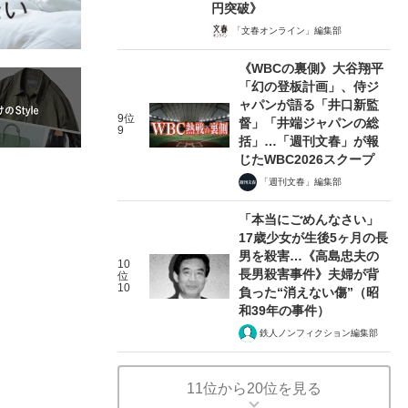
円突破》
「文春オンライン」編集部
《WBCの裏側》大谷翔平
「幻の登板計画」、侍ジ
ャパンが語る「井口新監
9位
督」「井端ジャパンの総
9
括」…「週刊文春」が報
じたWBC2026スクープ
「週刊文春」編集部
「本当にごめんなさい」
17歳少女が生後5ヶ月の長
男を殺害…《高島忠夫の
10
長男殺害事件》夫婦が背
位
10
負った“消えない傷”（昭
和39年の事件）
鉄人ノンフィクション編集部
11位から20位を見る