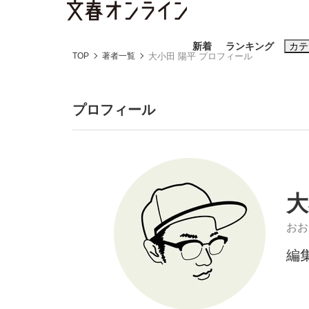
新着
ランキング
カテ
TOP
著者一覧
大小田 陽平 プロフィール
スクープ
ニュー
プロフィール
おすすめのキ
#藤田晋
#三
#玉木雄一郎
大
おお
編
「90%は失敗する。でも…」本田圭佑が初め
終戦から81年