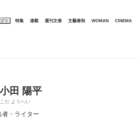
ゴリ
特集
連載
週刊文春
文藝春秋
WOMAN
CINEMA
キーワード入力
ス
エンタメ
ライフ
ビジネス
ーワードタグ一覧
山凌輝
#高市早苗
#後藤真希
#森岡毅
#城彰二
#内田有紀
観る将棋、読
#亀和田武
小田 陽平
こだ ようへい
集者・ライター
て明かした日本代表監督に...
「最悪の空気のまま解散」W