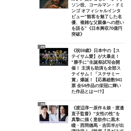
ソン役、コールマン・ドミ
ンゴ オフィシャルインタ
ビュー“観客を魅了した名
優、複雑な父親像への想い
を語る”《日本興収70億円
突破》
PR
《祝59歳》日本中の【ス
テイサム愛】が大暴走！
“勝手に”生誕祭試写会開
催！ 主演も助演も全部ス
テイサム！「ステサミー
賞」爆誕！【応募総数941
票 全54作品の栄冠に輝い
た作品とはー!?】
PR
《渡辺淳一原作＆娘・渡邉
直子監督》“女性の性”を
真摯に描く意欲作に黒木
瞳・西岡德馬・吉田羊が出