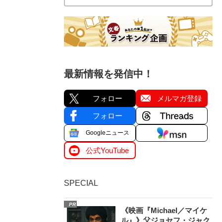
最新情報を発信中！
フォロー
メルマガ登録
フォロー
Googleニュース
公式YouTube
SPECIAL
PR
《映画『Michael／マイケ
ル』》父ジョセフ・ジャク