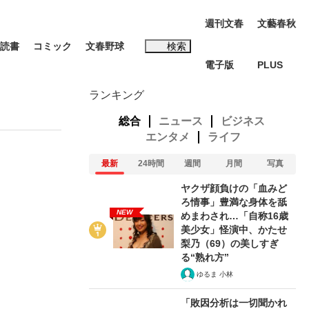
週刊文春
文藝春秋
読書
コミック
文春野球
検索
電子版
PLUS
インタビュー
読書
ランキング
総合
ニュース
ビジネス
エンタメ
ライフ
最新
24時間
週間
月間
写真
#松田聖子
ヤクザ顔負けの「血みど
む将棋
ろ情事」豊満な身体を舐
NEW
めまわされ…「自称16歳
美少女」怪演中、かたせ
梨乃（69）の美しすぎ
る“熟れ方”
BC日本代表“敗戦”の真実 選手が明かす...
ゆるま 小林
「敗因分析は一切聞かれ