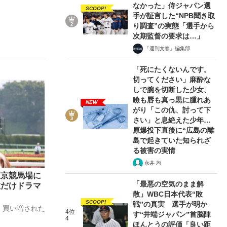
なかった」侍ジャパン選
SCOOP!
手が証言した“NPB聞き取
り調査”の実態「選手から
次期監督の要求は…」
ない資産運用のすべて
「週刊文春」編集部
「死にたくないんです。
切ってください」麻酔な
しで腕を切断した少女、
が悲しい」『北の国から』倉本聰氏（91...
瞼も唇も真っ黒に腫れあ
NEW
がり「この仇、討って下
さい」と息絶えた少年…
原爆投下直後に“広島の離
島で起きていた知られざ
る被害の実情
永井 均
東京競馬場に
「最悪の空気のまま解
数だけドラマ
散」WBC日本代表“敗
SCOOP!
戦”の真実 選手が明か
、買い増された
4位
す“井端ジャパン”首脳陣
4
ほんとうの評価「良い距