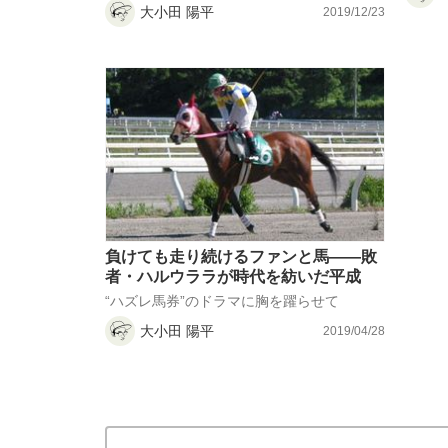
大小田 陽平
2019/12/23
負けても走り続けるファンと馬――敗
者・ハルウララが時代を紡いだ平成
“ハズレ馬券”のドラマに胸を躍らせて
大小田 陽平
2019/04/28