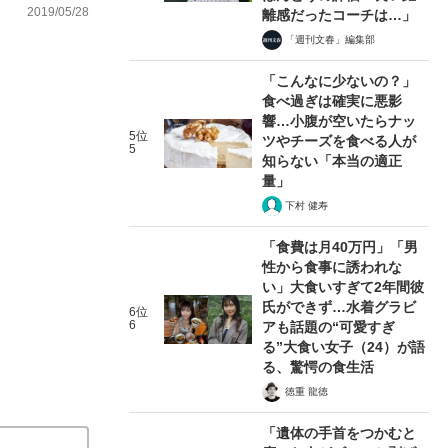
2019/05/28
離感だったコーチは…」
「週刊文春」編集部
「こんなに少ないの？」
食べ過ぎは確実に悪影
響…小腹が空いたらナッ
5位
ツやチーズを食べる人が
5
知らない「本当の適正
量」
下村 健寿
「食費は月40万円」「男
性から食事に誘われな
い」大食いすぎて2年間彼
氏ができず…水着グラビ
6位
6
アも話題の“可愛すぎ
る”大食い女子（24）が語
る、驚愕の食生活
徳重 龍徳
「遺体の手首をつかむと