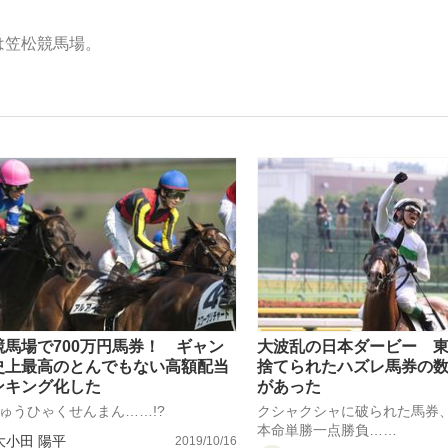
は笠松競馬場。
いまさら聞け
手が証言した“NPB聞...
「クマが悪者扱いされているの
競馬場で700万円馬券！ ギャン
大波乱の日本ダービー 
史上最高のとんでもない高額配当
捨てられたハズレ馬券の
ンキング化した
があった
もっと見る
ゅうひゃくせんまん……!?
クシャクシャに破られた馬券
カー日本代表・森保一監督...
本命単勝一点勝負……
大小田 陽平
2019/10/16