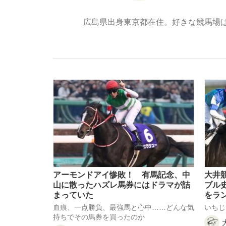
広島県出身東京都在住。好きな競馬場
「敗因分析は一切聞かれなかった」侍ジャパン選
キングの誕生を、目撃せよ。
the Style
アーモンドアイ惨敗！ 有馬記念、中
大井
山に散ったハズレ馬券にはドラマが詰
ブル
まっていた
をラ
血痕、一点勝負、最強馬と心中……どんな気
いちじ
「目標達成できなかったからと言って…」サッ
持ちでその馬券を買ったのか