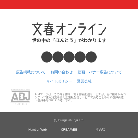
広告掲載について
お問い合わせ
動画・バナー広告について
サイトポリシー
運営会社
ABJマークは、この電子書店・電子書籍配信サービスが、著作権者からコ
ンテンツ使用許諾を得た正規版配信サービスであることを示す登録商標
（登録番号6091713号）です。
(c) Bungeishunju Ltd.
Number Web
CREA WEB
本の話