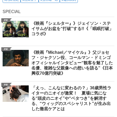
SPECIAL
PR
《映画『シェルター』》ジェイソン・ステ
イサムがお盆を“打破”する!!《「眠眠打破」
コラボ》
PR
《映画『Michael／マイケル』》父ジョセ
フ・ジャクソン役、コールマン・ドミンゴ
オフィシャルインタビュー“観客を魅了した
名優、複雑な父親像への想いを語る”《日本
興収70億円突破》
PR
「えっ、こんなに変わるの？」36歳男性ラ
イターのニオイが激変！ 夏場に気にな
る“頭皮のニオイ”や“ベタつき”を解消す
る、“ウィッグのスペシャリスト”が生み出
した徹底ケアとは