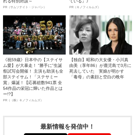
れる特別対談～
ている』》
PR（サムソナイト・ジャパン）
PR（キノフィルムズ）
《祝59歳》日本中の【ステイサ
【独自】昭和の大女優・小川真
ム愛】が大暴走！ “勝手に”生誕
由美（享年86）が鹿児島で3月に
祭試写会開催！ 主演も助演も全
死去していた 実娘が明かす
部ステイサム！「ステサミー
「毒母」の素顔と空白の晩年
賞」爆誕！【応募総数941票 全
54作品の栄冠に輝いた作品とは
ー!?】
PR（（株）キノフィルムズ）
最新情報を発信中！