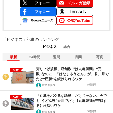
フォロー
メルマガ登録
フォロー
公式YouTube
Googleニュース
「ビジネス」記事のランキング
ビジネス
総合
最新
24時間
週間
月間
写真
売り上げ規模、店舗数では丸亀製麺に“完
NEW
敗”なのに…「はなまるうどん」が、香川県で
だけ“圧勝”を続けられるワケ
5時間前
宮武 和多哉
「丸亀をパクるな騒動」だけじゃない…今で
NEW
も“うどん県”香川でだけ【丸亀製麺が苦戦す
る】根深いワケ
5時間前
宮武 和多哉