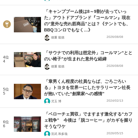
「キャンプブーム後は8～9割が去っていっ
た」アウトドアブランド『コールマン』現在
の“意外な売れ筋商品”とは？《テントでも、
BBQコンロでもなく…》
2026/08/08
徳重 龍徳
「サウナでの利用は想定外」コールマン“とと
4位
のい椅子”が生まれた意外な経緯
4
2026/08/08
徳重 龍徳
「章男くん程度の社員ならば、ごろごろい
る」トヨタを世界一にしたサラリーマン社長
5位
5
が抱いていた“創業家への感情”
2024/02/13
児玉 博
「ベローチェ買収」でますます激化する“カフ
ェ戦争” 今後は「脱コーヒー」がカギを握り
6位
6
そうなワケ
2026/05/15
宮武 和多哉