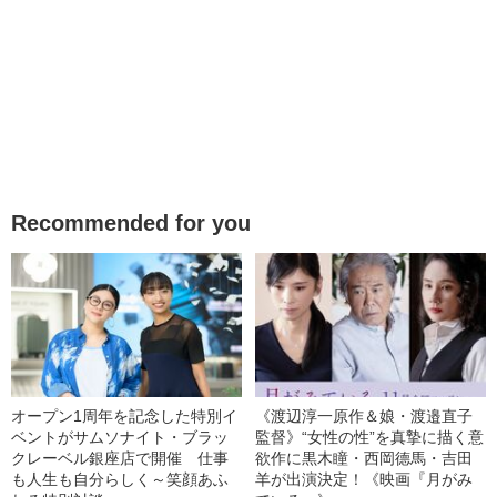
Recommended for you
オープン1周年を記念した特別イ
《渡辺淳一原作＆娘・渡邉直子
ベントがサムソナイト・ブラッ
監督》“女性の性”を真摯に描く意
クレーベル銀座店で開催 仕事
欲作に黒木瞳・西岡德馬・吉田
も人生も自分らしく～笑顔あふ
羊が出演決定！《映画『月がみ