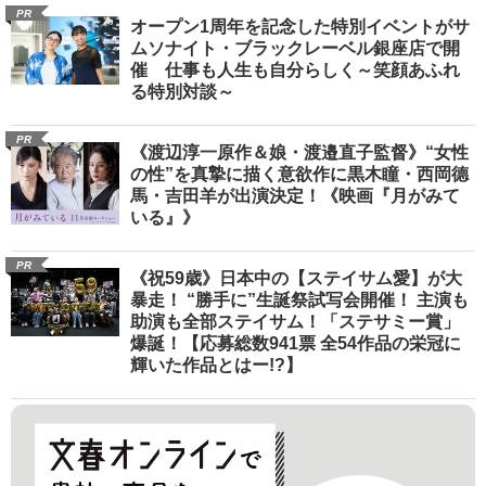
PR
オープン1周年を記念した特別イベントがサ
ムソナイト・ブラックレーベル銀座店で開
催 仕事も人生も自分らしく～笑顔あふれ
る特別対談～
PR
《渡辺淳一原作＆娘・渡邉直子監督》“女性
の性”を真摯に描く意欲作に黒木瞳・西岡德
馬・吉田羊が出演決定！《映画『月がみて
いる』》
PR
《祝59歳》日本中の【ステイサム愛】が大
暴走！ “勝手に”生誕祭試写会開催！ 主演も
助演も全部ステイサム！「ステサミー賞」
爆誕！【応募総数941票 全54作品の栄冠に
輝いた作品とはー!?】