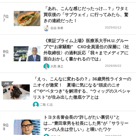
「あれ、こんな感じだったっけ…？」ワタミ
買収後の「サブウェイ」に行ってみたら、驚
7位
7
きの連続だった！
2025/02/12
谷頭 和希
《東証プライム上場》医療系大手H.U.グルー
プで“お家騒動” CXO全員退任の深層に〈社
8位
外取締役〉の過剰反応「我々までメディアに
8
面白おかしく書かれるのでは」
2026/06/22
大西 康之
「えっ、こんなに変わるの？」36歳男性ライターの
PR
ニオイが激変！ 夏場に気になる“頭皮のニオ
イ”や“ベタつき”を解消する、“ウィッグのスペシャ
リスト”が生み出した徹底ケアとは
二瓶 仁志
トヨタ名誉会長の“許しがたい裏切り”と
は…“豊田章男を社長にした男”が「サラリー
9位
9
マンの人生は空しい」と嘆いたワケ