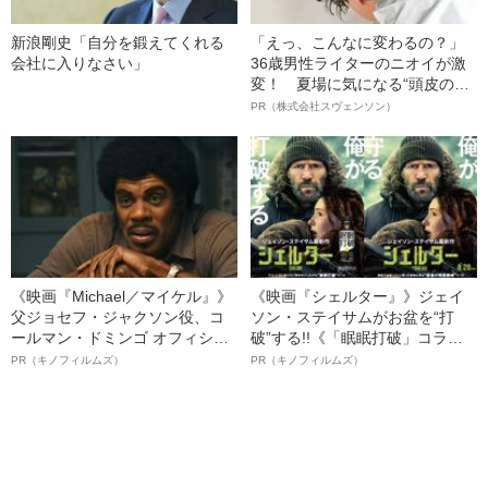
新浪剛史「自分を鍛えてくれる
「えっ、こんなに変わるの？」
会社に入りなさい」
36歳男性ライターのニオイが激
変！ 夏場に気になる“頭皮のニ
オイ”や“ベタつき”を解消す
PR（株式会社スヴェンソン）
る、“ウィッグのスペシャリス
ト”が生み出した徹底ケアとは
《映画『Michael／マイケル』》
《映画『シェルター』》ジェイ
父ジョセフ・ジャクソン役、コ
ソン・ステイサムがお盆を“打
ールマン・ドミンゴ オフィシャ
破”する!!《「眠眠打破」コラ
ルインタビュー“観客を魅了した
ボ》
PR（キノフィルムズ）
PR（キノフィルムズ）
名優、複雑な父親像への想いを
語る”《日本興収70億円突破》