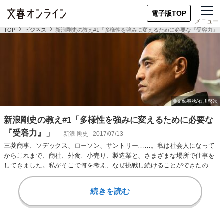
電子版TOP
メニュー
TOP
ビジネス
新浪剛史の教え#1「多様性を強みに変えるために必要な『受容力』
新浪剛史の教え#1「多様性を強みに変えるために必要な
『受容力』」
新浪 剛史
2017/07/13
三菱商事、ソデックス、ローソン、サントリー……。私は社会人になって
からこれまで、商社、外食、小売り、製造業と、さまざまな場所で仕事を
してきました。私がそこで何を考え、なぜ挑戦し続けることができたの
か。現在までのキャ…
続きを読む