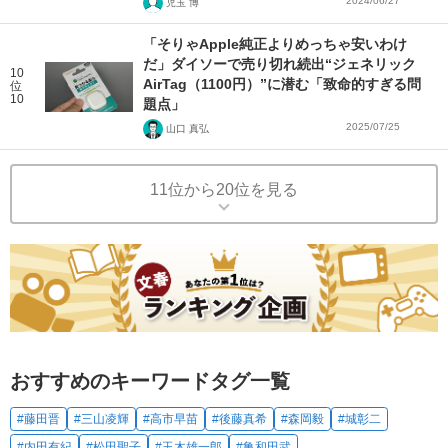
2024/06/27
児玉 博
「そりゃApple純正よりめっちゃ安いわけ
だ」ダイソーで売り切れ続出“ジェネリック
10
AirTag（1100円）”に潜む「致命的すぎる問
位
10
題点」
2025/07/25
山口 真弘
11位から20位を見る
おすすめのキーワードタグ一覧
#藤田晋
#三山凌輝
#高市早苗
#後藤真希
#森岡毅
#城彰二
#内田有紀
#松田聖子
#玉木雄一郎
#亀和田武