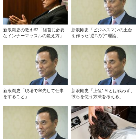
新浪剛史の教え#2「経営に必要
新浪剛史「ビジネスマンの土台
なインナーマッスルの鍛え方」
を作った“逆Tの字”理論」
新浪剛史「現場で率先して仕事
新浪剛史「上位1％とは戦わず、
をすること」
彼らを使う方法を考える」