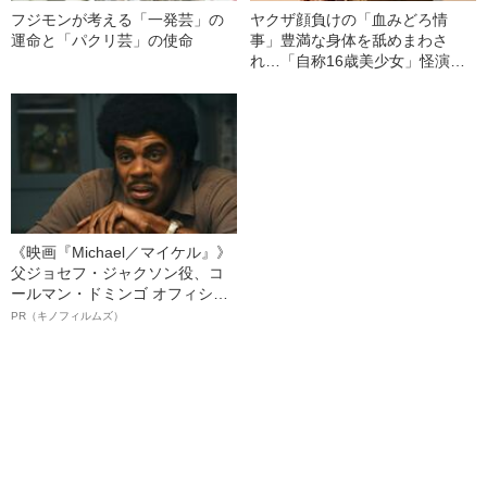
フジモンが考える「一発芸」の
ヤクザ顔負けの「血みどろ情
運命と「パクリ芸」の使命
事」豊満な身体を舐めまわさ
れ…「自称16歳美少女」怪演
中、かたせ梨乃（69）の美しす
ぎる“熟れ方”
《映画『Michael／マイケル』》
父ジョセフ・ジャクソン役、コ
ールマン・ドミンゴ オフィシャ
ルインタビュー“観客を魅了した
PR（キノフィルムズ）
名優、複雑な父親像への想いを
語る”《日本興収70億円突破》