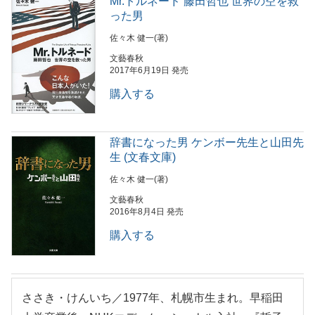
Mr.トルネード 藤田哲也 世界の空を救
った男
佐々木 健一(著)
文藝春秋
2017年6月19日 発売
購入する
辞書になった男 ケンボー先生と山田先
生 (文春文庫)
佐々木 健一(著)
文藝春秋
2016年8月4日 発売
購入する
ささき・けんいち／1977年、札幌市生まれ。早稲田