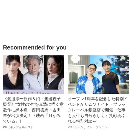
Recommended for you
《渡辺淳一原作＆娘・渡邉直子
オープン1周年を記念した特別イ
監督》“女性の性”を真摯に描く意
ベントがサムソナイト・ブラッ
欲作に黒木瞳・西岡德馬・吉田
クレーベル銀座店で開催 仕事
羊が出演決定！《映画『月がみ
も人生も自分らしく～笑顔あふ
ている』》
れる特別対談～
PR（キノフィルムズ）
PR（サムソナイト・ジャパン）