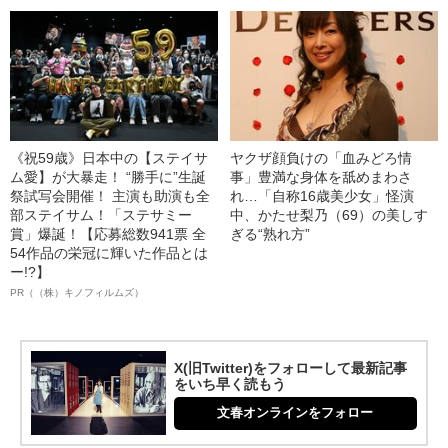
《祝59歳》日本中の【ステイサ
ヤクザ顔負けの「血みどろ情
ム愛】が大暴走！ “勝手に”生誕
事」豊満な身体を舐めまわさ
祭試写会開催！ 主演も助演も全
れ…「自称16歳美少女」怪演
部ステイサム！「ステサミー
中、かたせ梨乃（69）の美しす
賞」爆誕！【応募総数941票 全
ぎる“熟れ方”
54作品の栄冠に輝いた作品とは
ー!?】
PR（（株）キノフィルムズ）
X(旧Twitter)をフォローして最新記事
をいち早く読もう
文春オンラインをフォロー