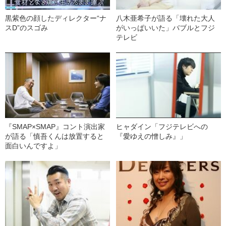
黒紫色の顔したディレクター“ナ
八木亜希子が語る「壊れた大人
スD”のスゴみ
がいっぱいいた」バブルとフジ
テレビ
『SMAP×SMAP』コント演出家
ヒャダイン「フジテレビへの
が語る「慎吾くんは放置すると
『愛ゆえの憎しみ』」
面白いんですよ」