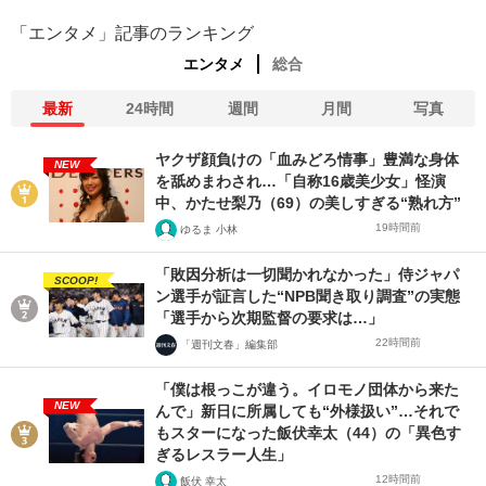
「エンタメ」記事のランキング
エンタメ
総合
最新
24時間
週間
月間
写真
ヤクザ顔負けの「血みどろ情事」豊満な身体
NEW
を舐めまわされ…「自称16歳美少女」怪演
中、かたせ梨乃（69）の美しすぎる“熟れ方”
19時間前
ゆるま 小林
「敗因分析は一切聞かれなかった」侍ジャパ
SCOOP!
ン選手が証言した“NPB聞き取り調査”の実態
「選手から次期監督の要求は…」
22時間前
「週刊文春」編集部
「僕は根っこが違う。イロモノ団体から来た
NEW
んで」新日に所属しても“外様扱い”…それで
もスターになった飯伏幸太（44）の「異色す
ぎるレスラー人生」
12時間前
飯伏 幸太