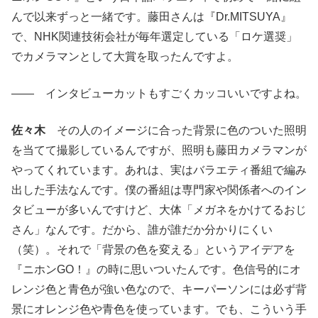
んで以来ずっと一緒です。藤田さんは『Dr.MITSUYA』
で、NHK関連技術会社が毎年選定している「ロケ選奨」
でカメラマンとして大賞を取ったんですよ。
―― インタビューカットもすごくカッコいいですよね。
佐々木
その人のイメージに合った背景に色のついた照明
を当てて撮影しているんですが、照明も藤田カメラマンが
やってくれています。あれは、実はバラエティ番組で編み
出した手法なんです。僕の番組は専門家や関係者へのイン
タビューが多いんですけど、大体「メガネをかけてるおじ
さん」なんです。だから、誰が誰だか分かりにくい
（笑）。それで「背景の色を変える」というアイデアを
『ニホンGO！』の時に思いついたんです。色信号的にオ
レンジ色と青色が強い色なので、キーパーソンには必ず背
景にオレンジ色や青色を使っています。でも、こういう手