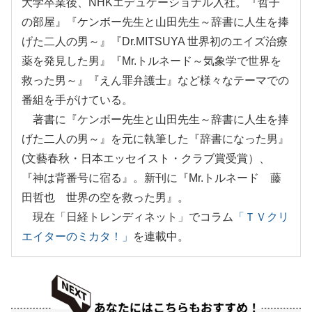
大学卒業後、NHKエデュケーショナル入社。『哲子
の部屋』『ケンボー先生と山田先生～辞書に人生を捧
げた二人の男～』『Dr.MITSUYA 世界初のエイズ治療
薬を発見した男』『Mr.トルネード～気象学で世界を
救った男～』『えん罪弁護士』など様々なテーマでの
番組を手がけている。
著書に『ケンボー先生と山田先生～辞書に人生を捧
げた二人の男～』を元に執筆した『辞書になった男』
(文藝春秋・日本エッセイスト・クラブ賞受賞）、
『神は背番号に宿る』。新刊に『Mr.トルネード 藤
田哲也 世界の空を救った男』。
現在「日経トレンディネット」でコラム
「ＴＶクリ
エイターのミカタ！」
を連載中。