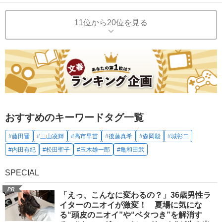
11位から20位を見る
おすすめのキーワードタグ一覧
#藤田晋
#三山凌輝
#高市早苗
#後藤真希
#森岡毅
#城彰二
#内田有紀
#松田聖子
#玉木雄一郎
#亀和田武
SPECIAL
PR
「えっ、こんなに変わるの？」36歳男性ラ
イターのニオイが激変！ 夏場に気にな
る“頭皮のニオイ”や“ベタつき”を解消す