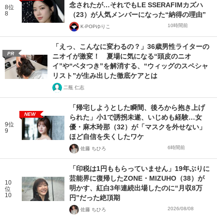
念されたが…それでもLE SSERAFIMカズハ
8位
8
（23）が人気メンバーになった“納得の理由”
10時間前
K-POPゆりこ
「えっ、こんなに変わるの？」36歳男性ライターの
PR
ニオイが激変！ 夏場に気になる“頭皮のニオ
イ”や“ベタつき”を解消する、“ウィッグのスペシャ
リスト”が生み出した徹底ケアとは
二瓶 仁志
「帰宅しようとした瞬間、後ろから抱き上げ
NEW
られた」小1で誘拐未遂、いじめも経験…女
9位
優・麻木玲那（32）が「マスクを外せない」
9
ほど自信を失くしたワケ
6時間前
佐藤 ちひろ
「印税は1円ももらっていません」19年ぶりに
芸能界に復帰したZONE・MIZUHO（38）が
10
明かす、紅白3年連続出場したのに“月収8万
位
10
円”だった絶頂期
2026/08/08
佐藤 ちひろ