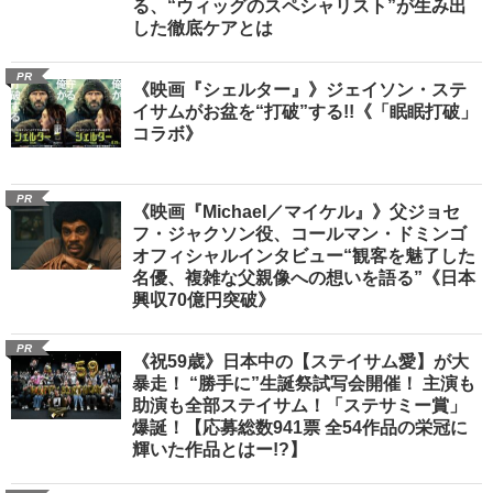
る、“ウィッグのスペシャリスト”が生み出
した徹底ケアとは
PR
《映画『シェルター』》ジェイソン・ステ
イサムがお盆を“打破”する!!《「眠眠打破」
コラボ》
PR
《映画『Michael／マイケル』》父ジョセ
フ・ジャクソン役、コールマン・ドミンゴ
オフィシャルインタビュー“観客を魅了した
名優、複雑な父親像への想いを語る”《日本
興収70億円突破》
PR
《祝59歳》日本中の【ステイサム愛】が大
暴走！ “勝手に”生誕祭試写会開催！ 主演も
助演も全部ステイサム！「ステサミー賞」
爆誕！【応募総数941票 全54作品の栄冠に
輝いた作品とはー!?】