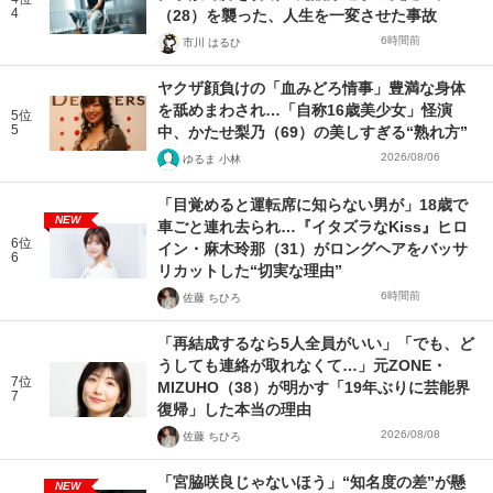
4
（28）を襲った、人生を一変させた事故
6時間前
市川 はるひ
ヤクザ顔負けの「血みどろ情事」豊満な身体
を舐めまわされ…「自称16歳美少女」怪演
5位
5
中、かたせ梨乃（69）の美しすぎる“熟れ方”
2026/08/06
ゆるま 小林
「目覚めると運転席に知らない男が」18歳で
NEW
車ごと連れ去られ…『イタズラなKiss』ヒロ
6位
イン・麻木玲那（31）がロングヘアをバッサ
6
リカットした“切実な理由”
6時間前
佐藤 ちひろ
「再結成するなら5人全員がいい」「でも、ど
うしても連絡が取れなくて…」元ZONE・
7位
MIZUHO（38）が明かす「19年ぶりに芸能界
7
復帰」した本当の理由
2026/08/08
佐藤 ちひろ
「宮脇咲良じゃないほう」“知名度の差”が懸
NEW