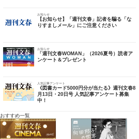
お知らせ
【お知らせ】「週刊文春」記者を騙る「な
りすましメール」にご注意ください
お知らせ
「週刊文春WOMAN」（2026夏号）読者ア
ンケート＆プレゼント
人気記事アンケート
《図書カード5000円分が当たる》週刊文春8
月13日・20日号 人気記事アンケート募集
中！
おすすめ一覧