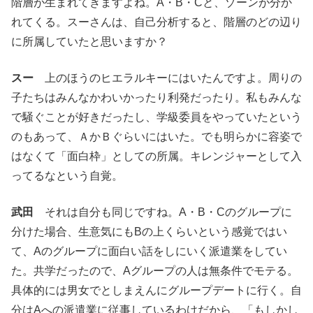
階層が生まれてきますよね。A・B・Cと、ゾーンが分か
れてくる。スーさんは、自己分析すると、階層のどの辺り
に所属していたと思いますか？
スー
上のほうのヒエラルキーにはいたんですよ。周りの
子たちはみんなかわいかったり利発だったり。私もみんな
で騒ぐことが好きだったし、学級委員をやっていたという
のもあって、ＡかＢぐらいにはいた。でも明らかに容姿で
はなくて「面白枠」としての所属。キレンジャーとして入
ってるなという自覚。
武田
それは自分も同じですね。A・B・Cのグループに
分けた場合、生意気にもBの上くらいという感覚ではい
て、Aのグループに面白い話をしにいく派遣業をしてい
た。共学だったので、Aグループの人は無条件でモテる。
具体的には男女でとしまえんにグループデートに行く。自
分はAへの派遣業に従事しているわけだから、「もしかし