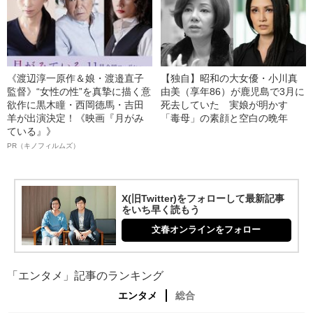
《渡辺淳一原作＆娘・渡邉直子
【独自】昭和の大女優・小川真
監督》“女性の性”を真摯に描く意
由美（享年86）が鹿児島で3月に
欲作に黒木瞳・西岡德馬・吉田
死去していた 実娘が明かす
羊が出演決定！《映画『月がみ
「毒母」の素顔と空白の晩年
ている』》
PR（キノフィルムズ）
X(旧Twitter)をフォローして最新記事
をいち早く読もう
文春オンラインをフォロー
「エンタメ」記事のランキング
エンタメ
総合