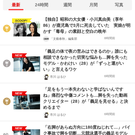
最新
24時間
週間
月間
写真
【独自】昭和の大女優・小川真由美（享年
SCOOP!
86）が鹿児島で3月に死去していた 実娘が明
かす「毒母」の素顔と空白の晩年
8時間前
「文藝春秋」編集部
「義足の体で夜の営みはできるのか」誰にも
NEW
相談できなかった切実な悩みも…脚を失った
モデル・かわけい（28）が「ずっと運がい
い」と言えるワケ
6時間前
市川 はるひ
「足をもう一本失わないと学ばないんです
NEW
ね」痛烈な中傷コメントも…脚を失った動画
クリエイター（28）が「義足を見せる」と決
めるまで
6時間前
市川 はるひ
「右脚があらぬ方向に180度ねじれて…」バイ
NEW
ク事故で脚を切断…元競泳選手の義足モデル
4位