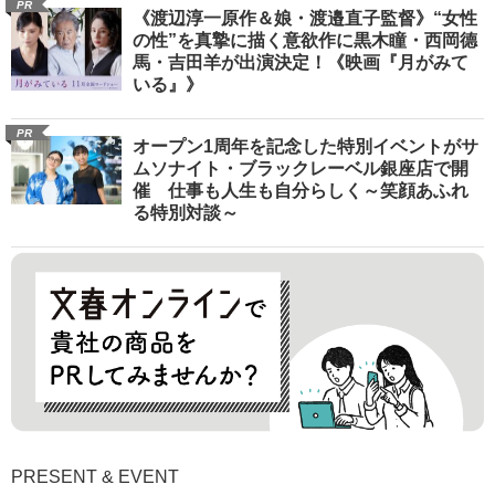
PR
《渡辺淳一原作＆娘・渡邉直子監督》“女性
の性”を真摯に描く意欲作に黒木瞳・西岡德
馬・吉田羊が出演決定！《映画『月がみて
いる』》
PR
オープン1周年を記念した特別イベントがサ
ムソナイト・ブラックレーベル銀座店で開
催 仕事も人生も自分らしく～笑顔あふれ
る特別対談～
PRESENT & EVENT