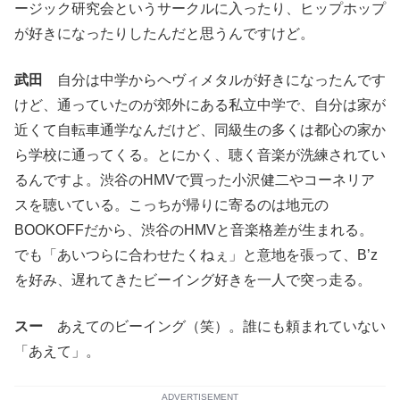
ージック研究会というサークルに入ったり、ヒップホップ
が好きになったりしたんだと思うんですけど。
武田
自分は中学からヘヴィメタルが好きになったんです
けど、通っていたのが郊外にある私立中学で、自分は家が
近くて自転車通学なんだけど、同級生の多くは都心の家か
ら学校に通ってくる。とにかく、聴く音楽が洗練されてい
るんですよ。渋谷のHMVで買った小沢健二やコーネリア
スを聴いている。こっちが帰りに寄るのは地元の
BOOKOFFだから、渋谷のHMVと音楽格差が生まれる。
でも「あいつらに合わせたくねぇ」と意地を張って、B’z
を好み、遅れてきたビーイング好きを一人で突っ走る。
スー
あえてのビーイング（笑）。誰にも頼まれていない
「あえて」。
ADVERTISEMENT