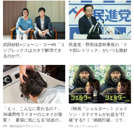
武田砂鉄×ジェーン・スー#5「コ
民進党・野田佳彦幹事長の「ド
ンプレックスはカネで解消でき
ヤ顔レトリック」がいつも微妙
るのか!?」
「えっ、こんなに変わるの？」
《映画『シェルター』》ジェイ
36歳男性ライターのニオイが激
ソン・ステイサムがお盆を“打
変！ 夏場に気になる“頭皮のニ
破”する!!《「眠眠打破」コラ
オイ”や“ベタつき”を解消す
ボ》
PR（株式会社スヴェンソン）
PR（キノフィルムズ）
る、“ウィッグのスペシャリス