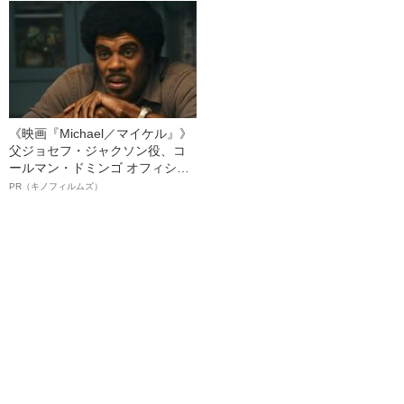
ト”が生み出した徹底ケアとは
《映画『Michael／マイケル』》
父ジョセフ・ジャクソン役、コ
ールマン・ドミンゴ オフィシャ
ルインタビュー“観客を魅了した
PR（キノフィルムズ）
名優、複雑な父親像への想いを
語る”《日本興収70億円突破》