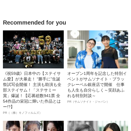
Recommended for you
《祝59歳》日本中の【ステイサ
オープン1周年を記念した特別イ
ム愛】が大暴走！ “勝手に”生誕
ベントがサムソナイト・ブラッ
祭試写会開催！ 主演も助演も全
クレーベル銀座店で開催 仕事
部ステイサム！「ステサミー
も人生も自分らしく～笑顔あふ
賞」爆誕！【応募総数941票 全
れる特別対談～
54作品の栄冠に輝いた作品とは
PR（サムソナイト・ジャパン）
ー!?】
PR（（株）キノフィルムズ）