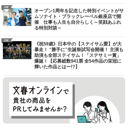
PR
オープン1周年を記念した特別イベントがサ
ムソナイト・ブラックレーベル銀座店で開
催 仕事も人生も自分らしく～笑顔あふれ
る特別対談～
PR
《祝59歳》日本中の【ステイサム愛】が大
暴走！ “勝手に”生誕祭試写会開催！ 主演も
助演も全部ステイサム！「ステサミー賞」
爆誕！【応募総数941票 全54作品の栄冠に
輝いた作品とはー!?】