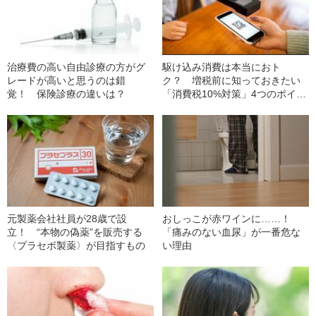
治療費の高い自由診療の方がグ
駆け込み消費は本当におト
レードが高いと思うのは錯
ク？ 増税前に知っておきたい
覚！ 保険診療の違いは？
「消費税10%対策」4つのポイン
ト
元製薬会社社員が28歳で設
おしっこが赤ワインに……！
立！ “本物の偽薬”を販売する
「痛みのない血尿」が一番危な
〈プラセボ製薬〉が目指すもの
い理由