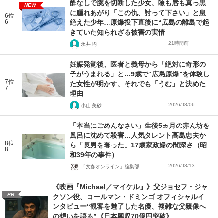
酔なしで腕を切断した少女、瞼も唇も真っ黒
NEW
に腫れあがり「この仇、討って下さい」と息
6位
6
絶えた少年…原爆投下直後に“広島の離島で起
きていた知られざる被害の実情
21時間前
永井 均
妊娠発覚後、医者と義母から「絶対に奇形の
子がうまれる」と…9歳で“広島原爆”を体験し
7位
た女性が明かす、それでも「うむ」と決めた
7
理由
2026/08/06
小山 美砂
「本当にごめんなさい」生後5ヵ月の赤ん坊を
風呂に沈めて殺害…人気タレント高島忠夫か
8位
ら「長男を奪った」17歳家政婦の闇深さ（昭
8
和39年の事件）
2026/03/13
「文春オンライン」編集部
《映画『Michael／マイケル』》父ジョセフ・ジャ
PR
クソン役、コールマン・ドミンゴ オフィシャルイ
ンタビュー“観客を魅了した名優、複雑な父親像へ
の想いを語る”《日本興収70億円突破》