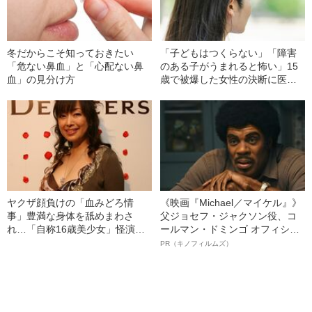
冬だからこそ知っておきたい
「子どもはつくらない」「障害
「危ない鼻血」と「心配ない鼻
のある子がうまれると怖い」15
血」の見分け方
歳で被爆した女性の決断に医者
が激怒…彼女の人生を変えた“医
者からの衝撃的な一言”
ヤクザ顔負けの「血みどろ情
《映画『Michael／マイケル』》
事」豊満な身体を舐めまわさ
父ジョセフ・ジャクソン役、コ
れ…「自称16歳美少女」怪演
ールマン・ドミンゴ オフィシャ
中、かたせ梨乃（69）の美しす
ルインタビュー“観客を魅了した
PR（キノフィルムズ）
ぎる“熟れ方”
名優、複雑な父親像への想いを
語る”《日本興収70億円突破》