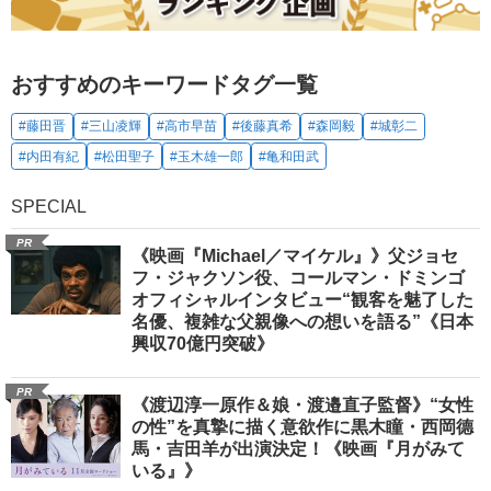
おすすめのキーワードタグ一覧
#藤田晋
#三山凌輝
#高市早苗
#後藤真希
#森岡毅
#城彰二
#内田有紀
#松田聖子
#玉木雄一郎
#亀和田武
SPECIAL
PR
《映画『Michael／マイケル』》父ジョセ
フ・ジャクソン役、コールマン・ドミンゴ
オフィシャルインタビュー“観客を魅了した
名優、複雑な父親像への想いを語る”《日本
興収70億円突破》
PR
《渡辺淳一原作＆娘・渡邉直子監督》“女性
の性”を真摯に描く意欲作に黒木瞳・西岡德
馬・吉田羊が出演決定！《映画『月がみて
いる』》