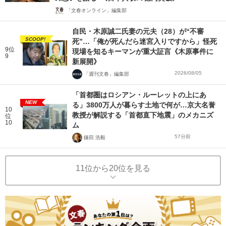
「文春オンライン」編集部
自民・木原誠二氏妻の元夫（28）が“不審
SCOOP!
死”…「俺が死んだら迷宮入りですから」怪死
9位
現場を知るキーマンが重大証言《木原事件に
9
新展開》
2026/08/05
「週刊文春」編集部
「首都圏はロシアン・ルーレットの上にあ
NEW
る」3800万人が暮らす土地で何が…京大名誉
10
教授が解説する「首都直下地震」のメカニズ
位
10
ム
57分前
鎌田 浩毅
11位から20位を見る