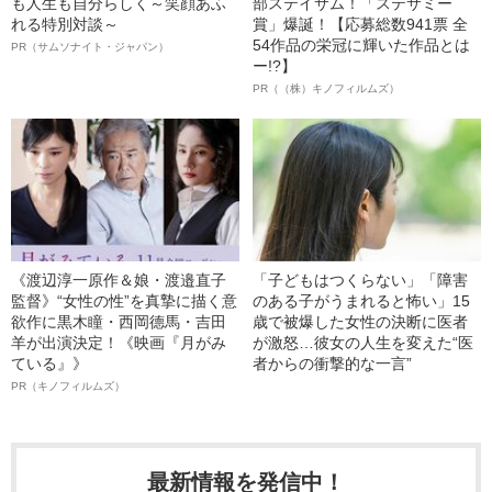
も人生も自分らしく～笑顔あふ
部ステイサム！「ステサミー
れる特別対談～
賞」爆誕！【応募総数941票 全
54作品の栄冠に輝いた作品とは
PR（サムソナイト・ジャパン）
ー!?】
PR（（株）キノフィルムズ）
《渡辺淳一原作＆娘・渡邉直子
「子どもはつくらない」「障害
監督》“女性の性”を真摯に描く意
のある子がうまれると怖い」15
欲作に黒木瞳・西岡德馬・吉田
歳で被爆した女性の決断に医者
羊が出演決定！《映画『月がみ
が激怒…彼女の人生を変えた“医
ている』》
者からの衝撃的な一言”
PR（キノフィルムズ）
最新情報を発信中！