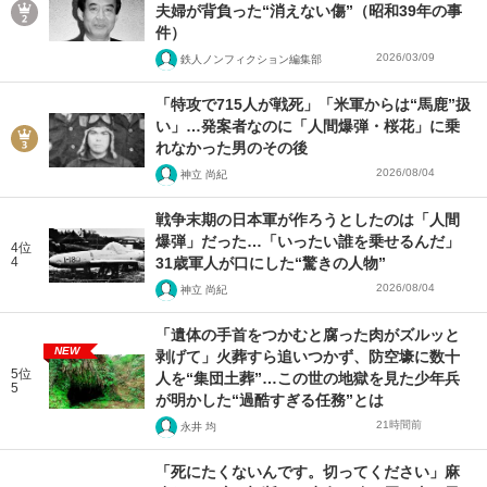
夫婦が背負った“消えない傷”（昭和39年の事
件）
2026/03/09
鉄人ノンフィクション編集部
「特攻で715人が戦死」「米軍からは“馬鹿”扱
い」…発案者なのに「人間爆弾・桜花」に乗
れなかった男のその後
2026/08/04
神立 尚紀
戦争末期の日本軍が作ろうとしたのは「人間
爆弾」だった…「いったい誰を乗せるんだ」
4位
4
31歳軍人が口にした“驚きの人物”
2026/08/04
神立 尚紀
「遺体の手首をつかむと腐った肉がズルッと
NEW
剥げて」火葬すら追いつかず、防空壕に数十
5位
人を“集団土葬”…この世の地獄を見た少年兵
5
が明かした“過酷すぎる任務”とは
21時間前
永井 均
「死にたくないんです。切ってください」麻