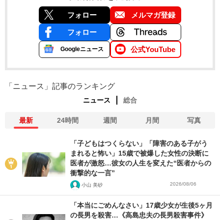
フォロー
メルマガ登録
フォロー
公式YouTube
Googleニュース
「ニュース」記事のランキング
ニュース
総合
最新
24時間
週間
月間
写真
「子どもはつくらない」「障害のある子がう
まれると怖い」15歳で被爆した女性の決断に
医者が激怒…彼女の人生を変えた“医者からの
衝撃的な一言”
2026/08/06
小山 美砂
「本当にごめんなさい」17歳少女が生後5ヶ月
の長男を殺害…《高島忠夫の長男殺害事件》