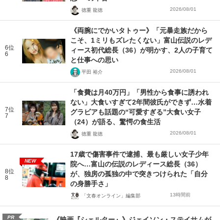
2026/08/01
徳重 龍徳
《両腕にでかいタトゥー》「元暴走族だから
こそ、1ミリもズレたくない」富山伝説のレデ
6位
ィース初代総長（36）が明かす、2人の子育て
6
と仕事への思い
2026/08/01
平田 裕介
「食費は月40万円」「男性から食事に誘われ
ない」大食いすぎて2年間彼氏ができず…水着
7位
グラビアも話題の“可愛すぎる”大食い女子
7
（24）が語る、驚愕の食生活
2026/08/01
徳重 龍徳
17歳で傷害事件で逮捕、最も厳しい女子少年
NEW
院へ…富山の伝説のレディース総長（36）
8位
が、独房の孤独の中で突きつけられた「自分
8
の身勝手さ」
13時間前
「文春オンライン」編集部
PR
《映画『シェルター』》ジェイソン・ステイサムが