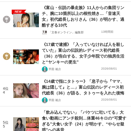
《富山・伝説の暴走族》11人からの集団リン
NEW
チ、腕に10箇所以上の根性焼き…「音速天
女」初代総長しおりさん（36）が明かす、過
酷すぎる10代
13時間前
「文春オンライン」編集部
《17歳で逮捕》「入っていなければ人を殺し
ていた」富山の伝説的レディース初代総長
（36）が告白する、女子少年院での独房生活
と“ヤンキーの更生”
2026/08/01
平田 裕介
《14歳で指にタトゥー》「息子から『ママ、
腕は隠して』と…」富山伝説のレディース初
4位
4
代総長（36）が語る、タトゥーを入れた後悔
2026/08/01
平田 裕介
「飲み込んでない」「バケツに吐いてる」大
食い動画にアンチ殺到…体重46キロの“可愛す
5位
ぎる”大食い女子（24）が明かす、“やらせ疑
5
惑”への本音