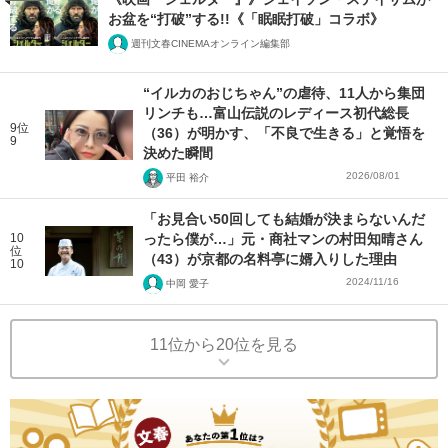
お盆を“打破”する!!《「眠眠打破」コラボ》
週刊文春CINEMAオンライン編集部
“イルカのおじちゃん”の虐待、11人から集団
リンチも…富山伝説のレディース初代総長
9位
（36）が明かす、「不良で生きる」と覚悟を
9
決めた瞬間
2026/08/01
平田 裕介
「お見合い50回しても結婚が決まらないんだ
10
ったら僕が…」元・商社マンの村田知晴さん
位
（43）が京都の名料亭に婿入りした理由
10
2024/11/16
中岡 愛子
11位から20位を見る