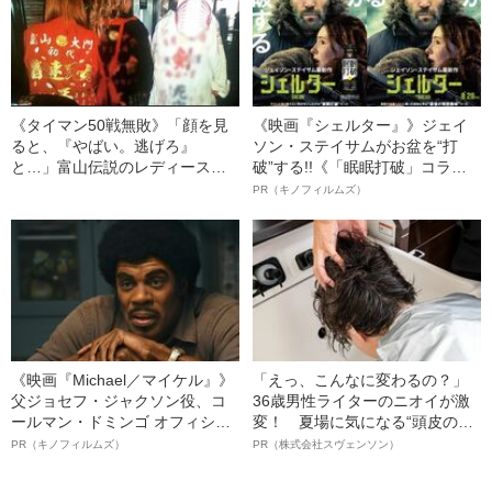
《タイマン50戦無敗》「顔を見
《映画『シェルター』》ジェイ
ると、『やばい。逃げろ』
ソン・ステイサムがお盆を“打
と…」富山伝説のレディース初
破”する!!《「眠眠打破」コラ
代総長（36）が語る、ギャルサ
ボ》
PR（キノフィルムズ）
ー制圧と朝までのバイク暴走
《映画『Michael／マイケル』》
「えっ、こんなに変わるの？」
父ジョセフ・ジャクソン役、コ
36歳男性ライターのニオイが激
ールマン・ドミンゴ オフィシャ
変！ 夏場に気になる“頭皮のニ
ルインタビュー“観客を魅了した
オイ”や“ベタつき”を解消す
PR（キノフィルムズ）
PR（株式会社スヴェンソン）
名優、複雑な父親像への想いを
る、“ウィッグのスペシャリス
語る”《日本興収70億円突破》
ト”が生み出した徹底ケアとは