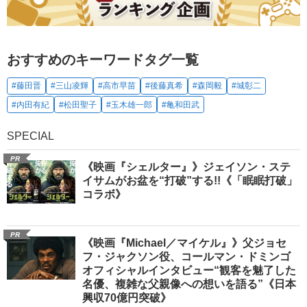
おすすめのキーワードタグ一覧
#藤田晋
#三山凌輝
#高市早苗
#後藤真希
#森岡毅
#城彰二
#内田有紀
#松田聖子
#玉木雄一郎
#亀和田武
SPECIAL
PR
《映画『シェルター』》ジェイソン・ステ
イサムがお盆を“打破”する!!《「眠眠打破」
コラボ》
PR
《映画『Michael／マイケル』》父ジョセ
フ・ジャクソン役、コールマン・ドミンゴ
オフィシャルインタビュー“観客を魅了した
名優、複雑な父親像への想いを語る”《日本
興収70億円突破》