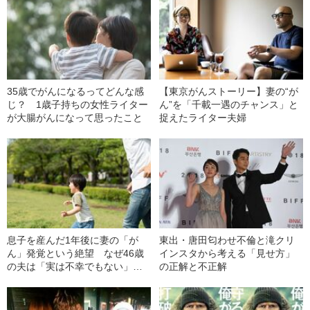
35歳でがんになるってどんな感
【東京がんストーリー】妻の“が
じ？ 1歳子持ちの女性ライター
ん”を「千載一遇のチャンス」と
が大腸がんになって思ったこと
捉えたライター夫婦
息子を産んだ1年後に妻の「が
東出・唐田匂わせ不倫と滝クリ
ん」発覚という絶望 なぜ46歳
インスタから考える「見せ方」
の夫は「実は不幸でもない」と
の正解と不正解
思えたのか？