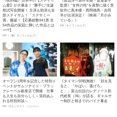
《祝59歳》日本中の【ステイサ
《渡辺淳一原作＆娘・渡邉直子
ム愛】が大暴走！ “勝手に”生誕
監督》“女性の性”を真摯に描く意
祭試写会開催！ 主演も助演も全
欲作に黒木瞳・西岡德馬・吉田
部ステイサム！「ステサミー
羊が出演決定！《映画『月がみ
賞」爆誕！【応募総数941票 全
ている』》
54作品の栄冠に輝いた作品とは
PR（キノフィルムズ）
ー!?】
PR（（株）キノフィルムズ）
オープン1周年を記念した特別イ
《タイマン50戦無敗》「顔を見
ベントがサムソナイト・ブラッ
ると、『やばい。逃げろ』
クレーベル銀座店で開催 仕事
と…」富山伝説のレディース初
も人生も自分らしく～笑顔あふ
代総長（36）が語る、ギャルサ
れる特別対談～
ー制圧と朝までのバイク暴走
PR（サムソナイト・ジャパン）