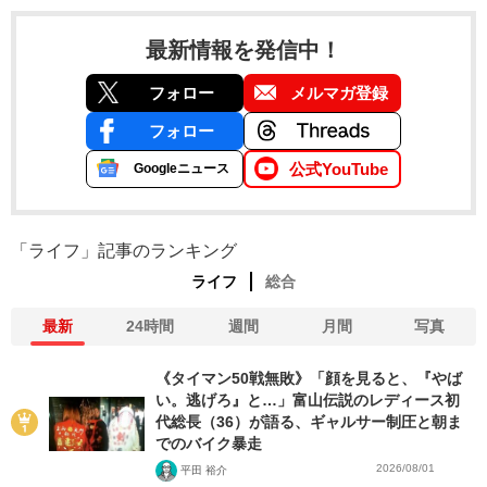
最新情報を発信中！
フォロー
メルマガ登録
フォロー
公式YouTube
Googleニュース
「ライフ」記事のランキング
ライフ
総合
最新
24時間
週間
月間
写真
《タイマン50戦無敗》「顔を見ると、『やば
い。逃げろ』と…」富山伝説のレディース初
代総長（36）が語る、ギャルサー制圧と朝ま
でのバイク暴走
2026/08/01
平田 裕介