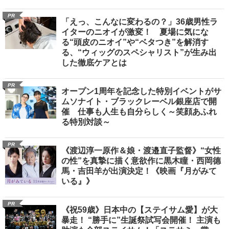
PR
「えっ、こんなに変わるの？」36歳男性ラ
イターのニオイが激変！ 夏場に気にな
る“頭皮のニオイ”や“ベタつき”を解消す
る、“ウィッグのスペシャリスト”が生み出
した徹底ケアとは
PR
オープン1周年を記念した特別イベントがサ
ムソナイト・ブラックレーベル銀座店で開
催 仕事も人生も自分らしく～笑顔あふれ
る特別対談～
PR
《渡辺淳一原作＆娘・渡邉直子監督》“女性
の性”を真摯に描く意欲作に黒木瞳・西岡德
馬・吉田羊が出演決定！《映画『月がみて
いる』》
PR
《祝59歳》日本中の【ステイサム愛】が大
暴走！ “勝手に”生誕祭試写会開催！ 主演も