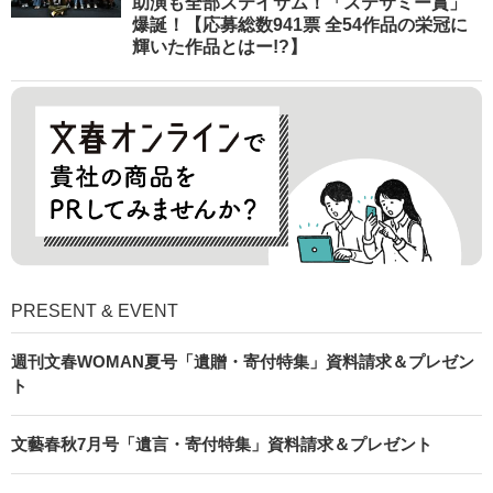
助演も全部ステイサム！「ステサミー賞」
爆誕！【応募総数941票 全54作品の栄冠に
輝いた作品とはー!?】
PRESENT & EVENT
週刊文春WOMAN夏号「遺贈・寄付特集」資料請求＆プレゼン
ト
文藝春秋7月号「遺言・寄付特集」資料請求＆プレゼント