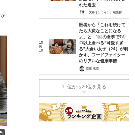
れた過去
「文春オンライン」編集部
びか
医者から「これを続けて
たら大変なことになる
よ」と…1回の食事で7キ
10
ロ以上食べる“可愛すぎ
位
る”大食い女子（24）が明
10
かす、フードファイター
のリアルな健康事情
徳重 龍徳
11位から20位を見る