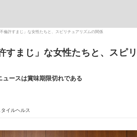
いまさら聞け
不倫許すまじ」な女性たちと、スピリチュアリズムの関係
許すまじ」な女性たちと、スピ
手が証言した“NPB聞...
「クマが悪者扱いされているの
ニュースは賞味期限切れである
スタイル
ヘルス
もっと見る
カー日本代表・森保一監督...