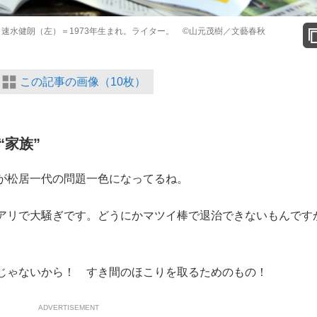
。速水健朗（左）＝1973年生まれ。ライター。 ©山元茂樹／文藝春秋
この記事の画像（10枚）
“家族”
が松居一代の問題一色になってるね。
リで大騒ぎです。どうにかマツイ棒で退治できないもんです
じゃないから！ すき間のほこりを取るためのもの！
ADVERTISEMENT