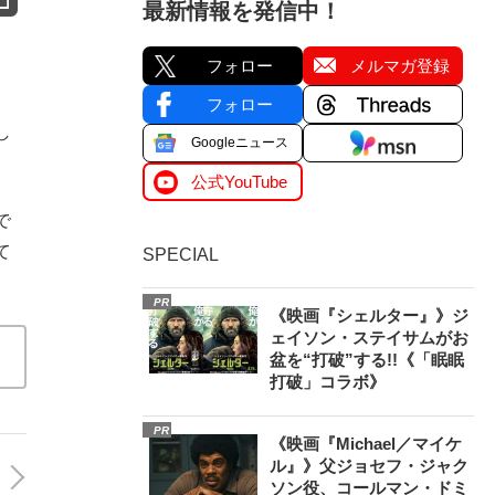
最新情報を発信中！
フォロー
メルマガ登録
フォロー
し
Googleニュース
公式YouTube
で
て
SPECIAL
PR
《映画『シェルター』》ジ
ェイソン・ステイサムがお
盆を“打破”する!!《「眠眠
打破」コラボ》
PR
《映画『Michael／マイケ
ル』》父ジョセフ・ジャク
ソン役、コールマン・ドミ