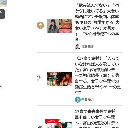
「飲み込んでない」「バ
ケツに吐いてる」大食い
動画にアンチ殺到…体重
46キロの“可愛すぎる”大
食い女子（24）が明か
す、“やらせ疑惑”への本
音
徳重 龍徳
《17歳で逮捕》「入って
いなければ人を殺してい
た」富山の伝説的レディ
ース初代総長（36）が告
4位
4
白する、女子少年院での
独房生活と“ヤンキーの更
か
生”
平田 裕介
17歳で傷害事件で逮捕、
最も厳しい女子少年院
NEW
へ…富山の伝説のレディ
5位