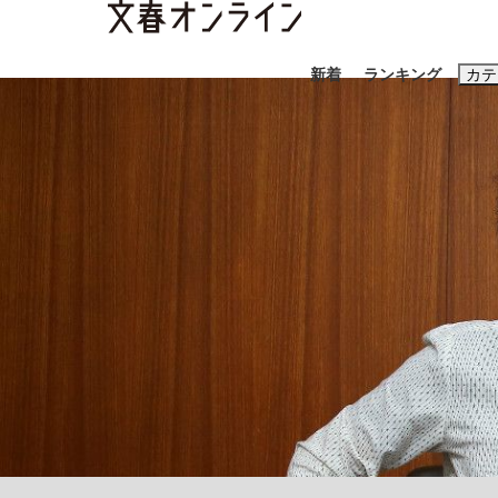
新着
ランキング
カテ
スクープ
ニュー
おすすめのキ
#藤田晋
#三
#玉木雄一郎
「90%は失敗する。でも…」本田圭佑が初め
終戦から81年