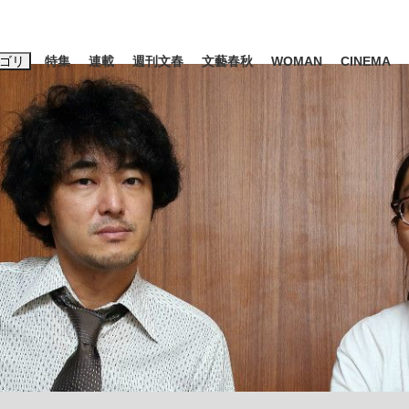
ゴリ
特集
連載
週刊文春
文藝春秋
WOMAN
CINEMA
キーワード入力
ス
エンタメ
ライフ
ビジネス
ーワードタグ一覧
山凌輝
#高市早苗
#後藤真希
#森岡毅
#城彰二
#内田有紀
観る将棋、読
#亀和田武
て明かした日本代表監督に...
「最悪の空気のまま解散」W