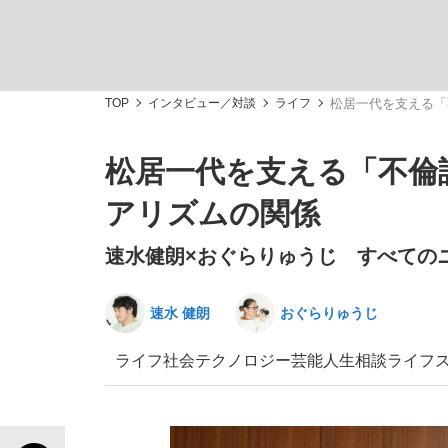
TOP
インタビュー／対談
ライフ
松居一代を支える「
松居一代を支える「不倫
「敗因分析は一切聞かれなかった」侍ジャパン選
キングの誕生を、目撃せよ。
アリズムの関係
速水健朗×おぐらりゅうじ すべての
速水 健朗
おぐらりゅうじ
the Style
ライフ
社会
テクノロジー
芸能
人生相談
ライフ
「目標達成できなかったからと言って…」サッ