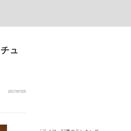
ない資産運用のすべて
リチュ
が悲しい」『北の国から』倉本聰氏（91...
2017/07/25