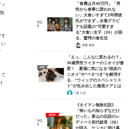
「食費は月40万円」「男
フィ
性から食事に誘われな
無
い」大食いすぎて2年間彼
氏ができず…水着グラビ
8位
8
アも話題の“可愛すぎ
る”大食い女子（24）が語
です
る、驚愕の食生活
とい
徳重 龍徳
す
「えっ、こんなに変わるの？」
36歳男性ライターのニオイが激
PR
変！ 夏場に気になる“頭皮の
ニオイ”や“ベタつき”を解消す
して
る、“ウィッグのスペシャリス
け
ト”が生み出した徹底ケアとは
二瓶 仁志
《タイマン無敗伝説》
「怖いもの知らずなだけ
NEW
だった」富山の伝説のレ
9位
ディース初代総長（36）
9
が語る、ケンカに明け暮