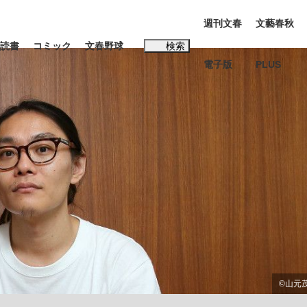
週刊文春
文藝春秋
読書
コミック
文春野球
検索
電子版
PLUS
インタビュー
読書
#松田聖子
む将棋
BC日本代表“敗戦”の真実 選手が明かす...