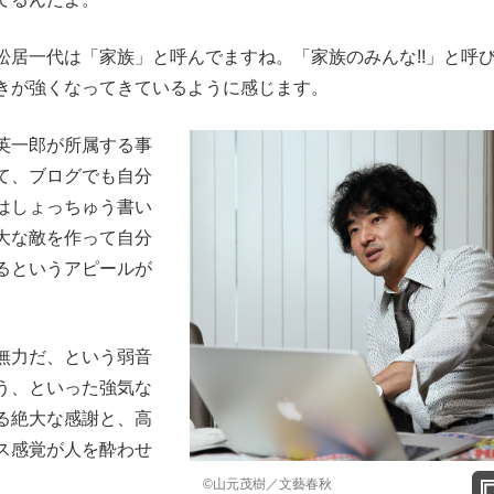
居一代は「家族」と呼んでますね。「家族のみんな!!」と呼
きが強くなってきているように感じます。
英一郎が所属する事
て、ブログでも自分
はしょっちゅう書い
大な敵を作って自分
るというアピールが
無力だ、という弱音
う、といった強気な
る絶大な感謝と、高
ス感覚が人を酔わせ
©山元茂樹／文藝春秋