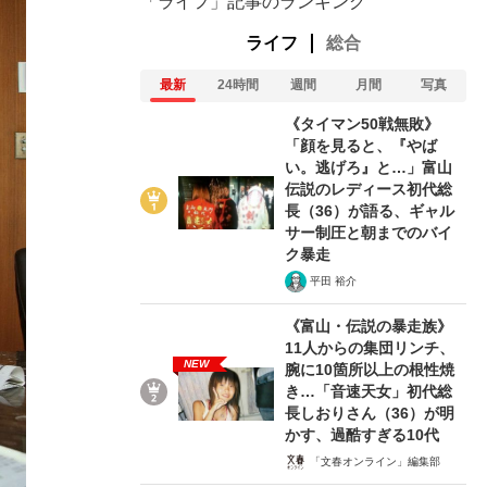
「ライフ」記事のランキング
ライフ
総合
最新
24時間
週間
月間
写真
《タイマン50戦無敗》
「顔を見ると、『やば
い。逃げろ』と…」富山
伝説のレディース初代総
長（36）が語る、ギャル
サー制圧と朝までのバイ
ク暴走
平田 裕介
《富山・伝説の暴走族》
11人からの集団リンチ、
NEW
腕に10箇所以上の根性焼
き…「音速天女」初代総
長しおりさん（36）が明
かす、過酷すぎる10代
「文春オンライン」編集部