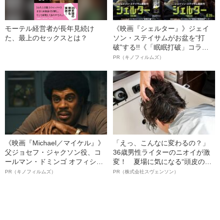
モーテル経営者が長年見続け
《映画『シェルター』》ジェイ
た、最上のセックスとは？
ソン・ステイサムがお盆を“打
破”する!!《「眠眠打破」コラ
ボ》
PR（キノフィルムズ）
《映画『Michael／マイケル』》
「えっ、こんなに変わるの？」
父ジョセフ・ジャクソン役、コ
36歳男性ライターのニオイが激
ールマン・ドミンゴ オフィシャ
変！ 夏場に気になる“頭皮のニ
ルインタビュー“観客を魅了した
オイ”や“ベタつき”を解消す
PR（キノフィルムズ）
PR（株式会社スヴェンソン）
名優、複雑な父親像への想いを
る、“ウィッグのスペシャリス
語る”《日本興収70億円突破》
ト”が生み出した徹底ケアとは