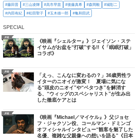
#藤田晋
#三山凌輝
#高市早苗
#後藤真希
#森岡毅
#城彰二
#内田有紀
#松田聖子
#玉木雄一郎
#亀和田武
SPECIAL
PR
《映画『シェルター』》ジェイソン・ステ
イサムがお盆を“打破”する!!《「眠眠打破」
コラボ》
PR
「えっ、こんなに変わるの？」36歳男性ラ
イターのニオイが激変！ 夏場に気にな
る“頭皮のニオイ”や“ベタつき”を解消す
る、“ウィッグのスペシャリスト”が生み出
した徹底ケアとは
PR
《映画『Michael／マイケル』》父ジョセ
フ・ジャクソン役、コールマン・ドミンゴ
オフィシャルインタビュー“観客を魅了した
名優、複雑な父親像への想いを語る”《日本