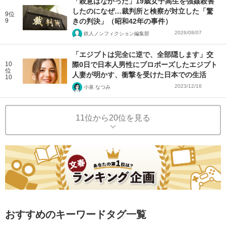
「殺意はなかった」19歳女子高生を強姦殺害
したのになぜ…裁判所と検察が対立した「驚
9位
9
きの判決」（昭和42年の事件）
2026/08/07
鉄人ノンフィクション編集部
「エジプトは完全に逆で、全部隠します」交
10
際0日で日本人男性にプロポーズしたエジプト
位
人妻が明かす、衝撃を受けた日本での生活
10
2023/12/16
小泉 なつみ
11位から20位を見る
おすすめのキーワードタグ一覧