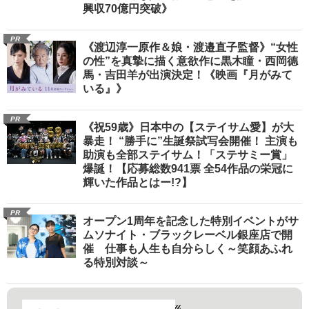
興収70億円突破》
PR
《渡辺淳一原作＆娘・渡邉直子監督》“女性
の性”を真摯に描く意欲作に黒木瞳・西岡德
馬・吉田羊が出演決定！《映画『月がみて
いる』》
PR
《祝59歳》日本中の【ステイサム愛】が大
暴走！ “勝手に”生誕祭試写会開催！ 主演も
助演も全部ステイサム！「ステサミー賞」
爆誕！【応募総数941票 全54作品の栄冠に
輝いた作品とはー!?】
PR
オープン1周年を記念した特別イベントがサ
ムソナイト・ブラックレーベル銀座店で開
催 仕事も人生も自分らしく～笑顔あふれ
る特別対談～