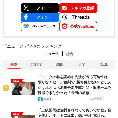
フォロー
メルマガ登録
フォロー
公式YouTube
Googleニュース
「ニュース」記事のランキング
ニュース
総合
最新
24時間
週間
月間
写真
「トヨタの非を認める判決が出る可能性は、
NEW
限りなくゼロ」裁判で“勝ち目がない”と伝え
たけれど…《池袋暴走事故》父・飯塚幸三を
説得できなかった「長男の葛藤」
13時間前
守田 哲
「上級国民は逮捕されなくて良いですね」自
NEW
宅住所がネットに流出、嫌がらせ電話も…