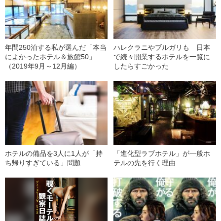
年間250泊する私が選んだ「本当
ハレクラニやブルガリも 日本
によかったホテル＆旅館50」
で続々開業するホテルを一覧に
（2019年9月～12月編）
したらすごかった
ホテルの備品を3人に1人が「持
「進化型ラブホテル」が一般ホ
ち帰りすぎている」問題
テルの先を行く理由