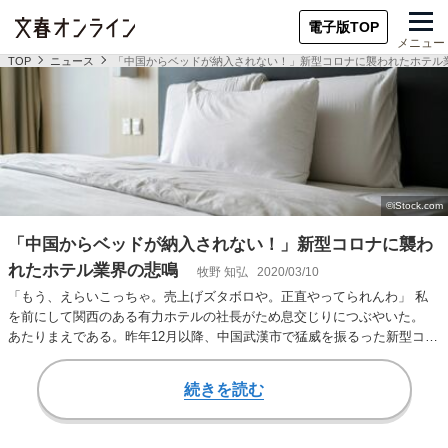
電子版TOP
メニュー
TOP
ニュース
「中国からベッドが納入されない！」新型コロナに襲われたホテル
「中国からベッドが納入されない！」新型コロナに襲わ
れたホテル業界の悲鳴
牧野 知弘
2020/03/10
「もう、えらいこっちゃ。売上げズタボロや。正直やってられんわ」 私
を前にして関西のある有力ホテルの社長がため息交じりにつぶやいた。
あたりまえである。昨年12月以降、中国武漢市で猛威を振るった新型コロ
ナウイルスを原因…
続きを読む