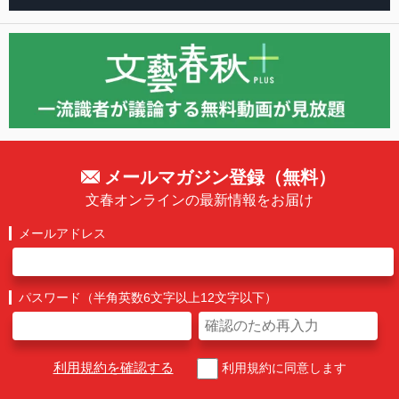
メールマガジン登録（無料）
文春オンラインの最新情報をお届け
メールアドレス
パスワード（半角英数6文字以上12文字以下）
利用規約を確認する
利用規約に同意します