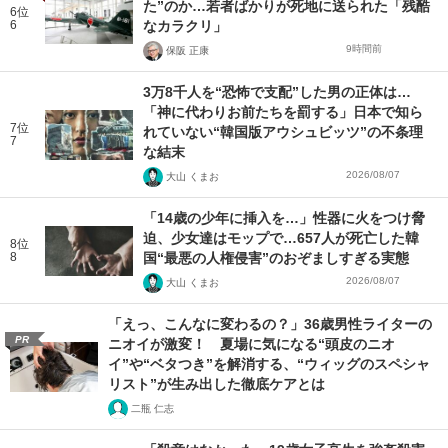
た”のか…若者ばかりが死地に送られた「残酷
6位
6
なカラクリ」
9時間前
保阪 正康
3万8千人を“恐怖で支配”した男の正体は…
「神に代わりお前たちを罰する」日本で知ら
7位
れていない“韓国版アウシュビッツ”の不条理
7
な結末
2026/08/07
大山 くまお
「14歳の少年に挿入を…」性器に火をつけ脅
迫、少女達はモップで…657人が死亡した韓
8位
8
国“最悪の人権侵害”のおぞましすぎる実態
2026/08/07
大山 くまお
「えっ、こんなに変わるの？」36歳男性ライターの
PR
ニオイが激変！ 夏場に気になる“頭皮のニオ
イ”や“ベタつき”を解消する、“ウィッグのスペシャ
リスト”が生み出した徹底ケアとは
二瓶 仁志