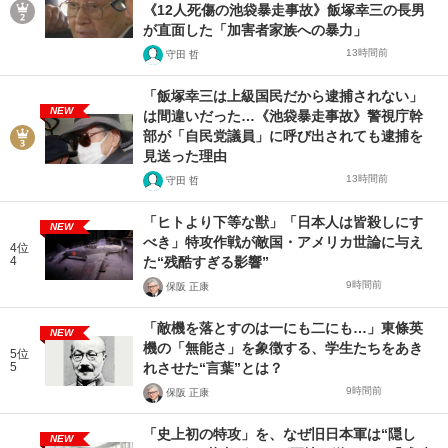
《12人死傷の池袋暴走事故》飯塚幸三の長男
が直面した「加害者家族への暴力」
13時間前
守田 哲
「飯塚幸三は上級国民だから逮捕されない」
NEW
は間違いだった…《池袋暴走事故》警視庁幹
部が「自民党議員」に呼び出されても逮捕を
見送った理由
13時間前
守田 哲
「ヒトより下等な獣」「日本人は皆殺しにす
NEW
べき」特攻作戦が敵国・アメリカ世論に与え
4位
4
た“残酷すぎる影響”
9時間前
保阪 正康
「敵機を落とすのは一にも二にも…」東條英
NEW
機の「無能さ」を象徴する、学生たちをあき
5位
5
れさせた“言葉”とは？
9時間前
保阪 正康
「史上初の特攻」を、なぜ旧日本軍は“隠し
NEW