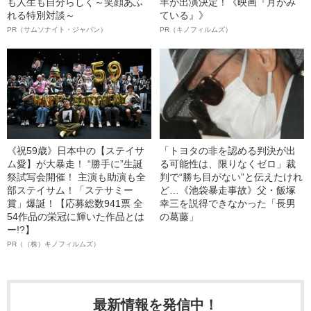
も人生も自分らしく～笑顔あふ
羊が出演決定！《映画『月がみ
れる特別対談～
ている』》
PR（サムソナイト・ジャパン）
PR（キノフィルムズ）
《祝59歳》日本中の【ステイサ
「トヨタの非を認める判決が出
ム愛】が大暴走！ “勝手に”生誕
る可能性は、限りなくゼロ」裁
祭試写会開催！ 主演も助演も全
判で“勝ち目がない”と伝えたけれ
部ステイサム！「ステサミー
ど…《池袋暴走事故》父・飯塚
賞」爆誕！【応募総数941票 全
幸三を説得できなかった「長男
54作品の栄冠に輝いた作品とは
の葛藤」
ー!?】
PR（（株）キノフィルムズ）
最新情報を発信中！