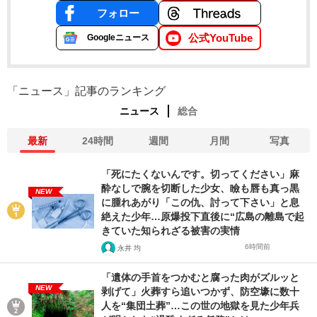
フォロー
公式YouTube
Googleニュース
「ニュース」記事のランキング
ニュース
総合
最新
24時間
週間
月間
写真
「死にたくないんです。切ってください」麻
酔なしで腕を切断した少女、瞼も唇も真っ黒
NEW
に腫れあがり「この仇、討って下さい」と息
絶えた少年…原爆投下直後に“広島の離島で起
きていた知られざる被害の実情
6時間前
永井 均
「遺体の手首をつかむと腐った肉がズルッと
NEW
剥げて」火葬すら追いつかず、防空壕に数十
人を“集団土葬”…この世の地獄を見た少年兵