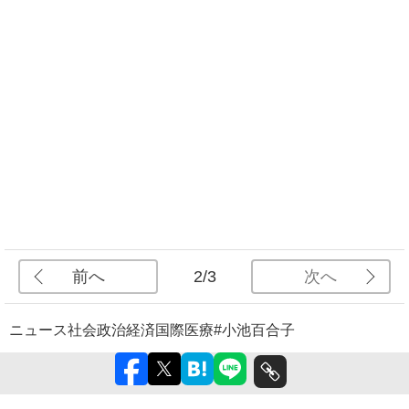
前へ
次へ
2/3
ニュース
社会
政治
経済
国際
医療
#小池百合子