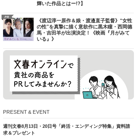
輝いた作品とはー!?】
PR
《渡辺淳一原作＆娘・渡邉直子監督》“女性
の性”を真摯に描く意欲作に黒木瞳・西岡德
馬・吉田羊が出演決定！《映画『月がみて
いる』》
PRESENT & EVENT
週刊文春8月13日・20日号「終活・エンディング特集」資料請
求＆プレゼント