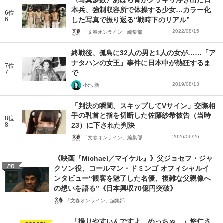
〈写真多数〉あばら骨がクッキリ浮き出た日
本兵、強制収容所で体操する少女…カラー化
6位
6
した写真で振り返る“戦時下のリアル”
2022/08/15
「文春オンライン」編集部
終戦後、孤島に32人の男と1人の女が……「ア
ナタハンの女王」事件に日本中が熱狂するま
7位
7
で
2019/08/13
小池 新
「判決の瞬間、スキップしてVサイン」交際相
手の乳首と指を切断した佐藤紗希被告（当時
8位
8
23）に下された判決
2026/06/26
「文春オンライン」編集部
《映画『Michael／マイケル』》父ジョセフ・ジャ
PR
クソン役、コールマン・ドミンゴ オフィシャルイ
ンタビュー“観客を魅了した名優、複雑な父親像へ
の想いを語る”《日本興収70億円突破》
「文春オンライン」編集部
「撮りやすいんですよ。めっちゃ…」悠仁さ