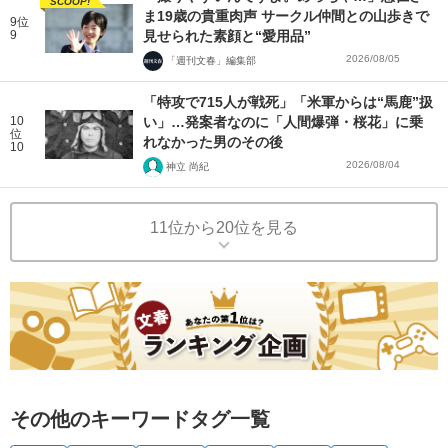
SCOOP!
ま19歳の貴重肉声 サークル仲間との山歩きで
9位
9
見せられた素顔と“愛用品”
2026/08/05
「週刊文春」編集部
「特攻で715人が戦死」「米軍からは“馬鹿”扱
10
い」…発案者なのに「人間爆弾・桜花」に乗
位
れなかった男のその後
10
2026/08/04
神立 尚紀
11位から20位を見る
その他のキーワードタグ一覧