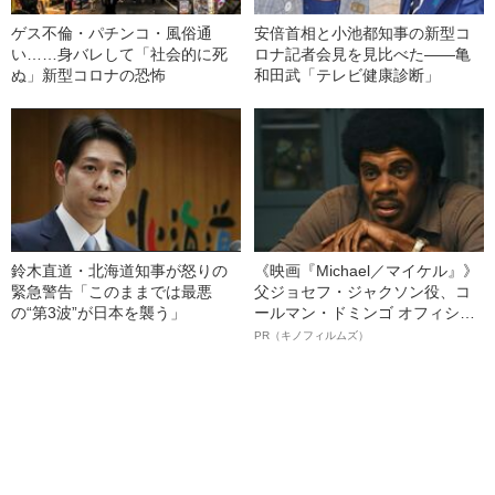
ゲス不倫・パチンコ・風俗通
安倍首相と小池都知事の新型コ
い……身バレして「社会的に死
ロナ記者会見を見比べた――亀
ぬ」新型コロナの恐怖
和田武「テレビ健康診断」
鈴木直道・北海道知事が怒りの
《映画『Michael／マイケル』》
緊急警告「このままでは最悪
父ジョセフ・ジャクソン役、コ
の“第3波”が日本を襲う」
ールマン・ドミンゴ オフィシャ
ルインタビュー“観客を魅了した
PR（キノフィルムズ）
名優、複雑な父親像への想いを
語る”《日本興収70億円突破》