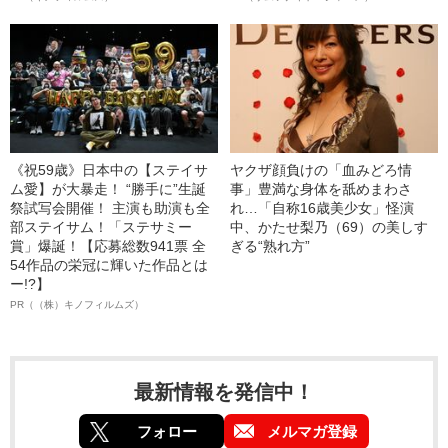
《祝59歳》日本中の【ステイサ
ヤクザ顔負けの「血みどろ情
ム愛】が大暴走！ “勝手に”生誕
事」豊満な身体を舐めまわさ
祭試写会開催！ 主演も助演も全
れ…「自称16歳美少女」怪演
部ステイサム！「ステサミー
中、かたせ梨乃（69）の美しす
賞」爆誕！【応募総数941票 全
ぎる“熟れ方”
54作品の栄冠に輝いた作品とは
ー!?】
PR（（株）キノフィルムズ）
最新情報を発信中！
フォロー
メルマガ登録