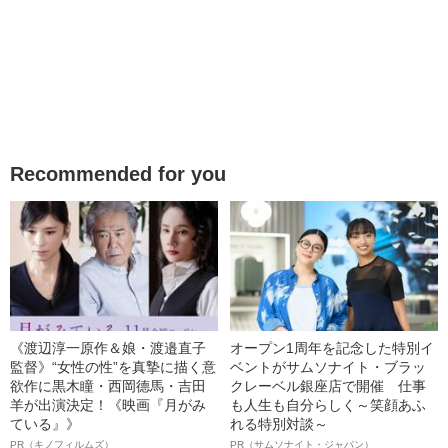
Recommended for you
《渡辺淳一原作＆娘・渡邉直子
オープン1周年を記念した特別イ
監督》“女性の性”を真摯に描く意
ベントがサムソナイト・ブラッ
欲作に黒木瞳・西岡德馬・吉田
クレーベル銀座店で開催 仕事
羊が出演決定！《映画『月がみ
も人生も自分らしく～笑顔あふ
ている』》
れる特別対談～
PR（キノフィルムズ）
PR（サムソナイト・ジャパン）