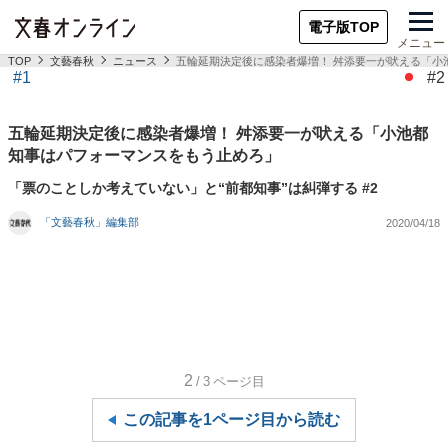
電子版TOP
メニュー
TOP
文藝春秋
ニュース
五輪延期決定後に感染者爆増！ 舛添要一が吠える「小
#1
#2
五輪延期決定後に感染者爆増！ 舛添要一が吠える「小池都
知事はパフォーマンスをもう止めろ」
「票のことしか考えていない」と“前都知事”は糾弾する #2
「文藝春秋」編集部
2020/04/18
2
/3
ページ目
この記事を1ページ目から読む