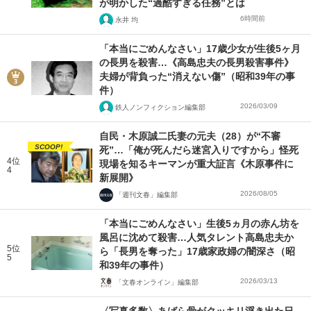
が明かした“過酷すぎる任務”とは
6時間前
永井 均
「本当にごめんなさい」17歳少女が生後5ヶ月
の長男を殺害…《高島忠夫の長男殺害事件》
夫婦が背負った“消えない傷”（昭和39年の事
件）
2026/03/09
鉄人ノンフィクション編集部
自民・木原誠二氏妻の元夫（28）が“不審
SCOOP!
死”…「俺が死んだら迷宮入りですから」怪死
4位
現場を知るキーマンが重大証言《木原事件に
4
新展開》
2026/08/05
「週刊文春」編集部
「本当にごめんなさい」生後5ヵ月の赤ん坊を
風呂に沈めて殺害…人気タレント高島忠夫か
5位
ら「長男を奪った」17歳家政婦の闇深さ（昭
5
和39年の事件）
2026/03/13
「文春オンライン」編集部