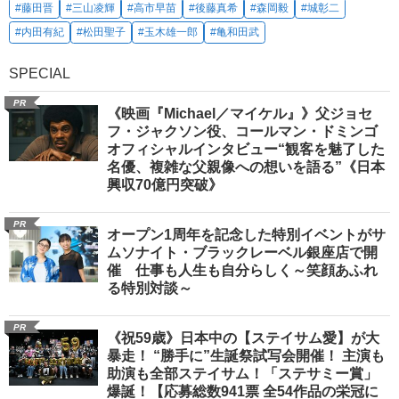
#藤田晋
#三山凌輝
#高市早苗
#後藤真希
#森岡毅
#城彰二
#内田有紀
#松田聖子
#玉木雄一郎
#亀和田武
SPECIAL
PR
《映画『Michael／マイケル』》父ジョセ
フ・ジャクソン役、コールマン・ドミンゴ
オフィシャルインタビュー“観客を魅了した
名優、複雑な父親像への想いを語る”《日本
興収70億円突破》
PR
オープン1周年を記念した特別イベントがサ
ムソナイト・ブラックレーベル銀座店で開
催 仕事も人生も自分らしく～笑顔あふれ
る特別対談～
PR
《祝59歳》日本中の【ステイサム愛】が大
暴走！ “勝手に”生誕祭試写会開催！ 主演も
助演も全部ステイサム！「ステサミー賞」
爆誕！【応募総数941票 全54作品の栄冠に