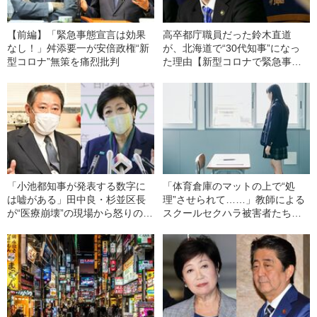
【前編】「緊急事態宣言は効果
高卒都庁職員だった鈴木直道
なし！」舛添要一が安倍政権“新
が、北海道で“30代知事”になっ
型コロナ”無策を痛烈批判
た理由【新型コロナで緊急事態
宣言】――文藝春秋特選記事
「小池都知事が発表する数字に
「体育倉庫のマットの上で“処
は嘘がある」田中良・杉並区長
理”させられて……」教師による
が“医療崩壊”の現場から怒りの告
スクールセクハラ被害者たちが
発
声をあげた！