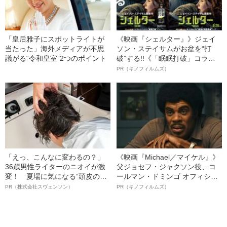
「皇后雅子にスポットライトが
《映画『シェルター』》ジェイ
当たった」海外メディアが不思
ソン・ステイサムがお盆を“打
議がる“令和皇室”2つのポイント
破”する!!《「眠眠打破」コラ
ボ》
PR（キノフィルムズ）
「えっ、こんなに変わるの？」
《映画『Michael／マイケル』》
36歳男性ライターのニオイが激
父ジョセフ・ジャクソン役、コ
変！ 夏場に気になる“頭皮のニ
ールマン・ドミンゴ オフィシャ
オイ”や“ベタつき”を解消す
ルインタビュー“観客を魅了した
PR（株式会社スヴェンソン）
PR（キノフィルムズ）
る、“ウィッグのスペシャリス
名優、複雑な父親像への想いを
ト”が生み出した徹底ケアとは
語る”《日本興収70億円突破》