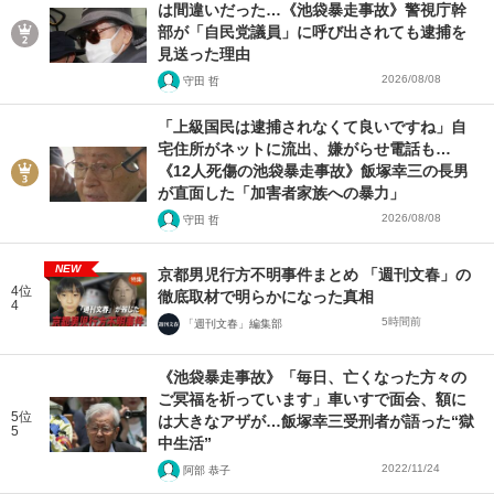
は間違いだった…《池袋暴走事故》警視庁幹
部が「自民党議員」に呼び出されても逮捕を
見送った理由
2026/08/08
守田 哲
「上級国民は逮捕されなくて良いですね」自
宅住所がネットに流出、嫌がらせ電話も…
《12人死傷の池袋暴走事故》飯塚幸三の長男
が直面した「加害者家族への暴力」
2026/08/08
守田 哲
NEW
京都男児行方不明事件まとめ 「週刊文春」の
4位
徹底取材で明らかになった真相
4
5時間前
「週刊文春」編集部
《池袋暴走事故》「毎日、亡くなった方々の
ご冥福を祈っています」車いすで面会、額に
5位
は大きなアザが…飯塚幸三受刑者が語った“獄
5
中生活”
2022/11/24
阿部 恭子