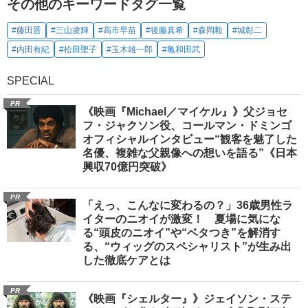
その他のキーワードタグ一覧
#藤田晋
#三山凌輝
#高市早苗
#後藤真希
#森岡毅
#城彰二
#内田有紀
#松田聖子
#玉木雄一郎
#亀和田武
SPECIAL
PR
《映画『Michael／マイケル』》父ジョセ
フ・ジャクソン役、コールマン・ドミンゴ
オフィシャルインタビュー“観客を魅了した
名優、複雑な父親像への想いを語る”《日本
興収70億円突破》
PR
「えっ、こんなに変わるの？」36歳男性ラ
イターのニオイが激変！ 夏場に気にな
る“頭皮のニオイ”や“ベタつき”を解消す
る、“ウィッグのスペシャリスト”が生み出
した徹底ケアとは
PR
《映画『シェルター』》ジェイソン・ステ