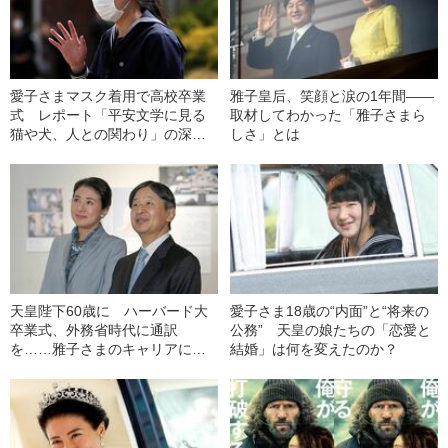
愛子さまマスク着用で高校卒業
雅子皇后、笑顔と涙の1年間――
式 レポート「平安文学に見る
取材してわかった「雅子さまら
猫や犬、人との関わり」の深い
しさ」とは
意味
天皇陛下60歳に ハーバード大
愛子さま18歳の“内面”と“将来の
卒業式、外務省時代に通訳
公務” 天皇の娘たちの「恋愛と
を……雅子さまのキャリアに光
結婚」は何を変えたのか？
を当てた特別展