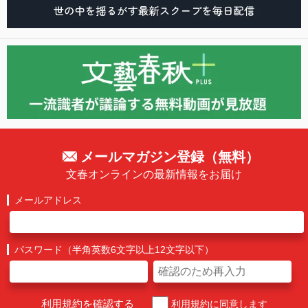
メールマガジン登録（無料）
文春オンラインの最新情報をお届け
メールアドレス
パスワード（半角英数6文字以上12文字以下）
利用規約を確認する
利用規約に同意します