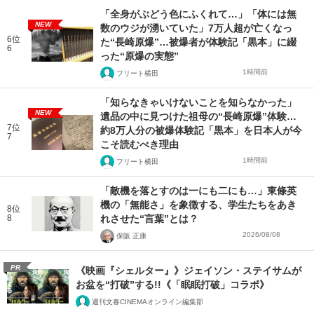
「全身がぶどう色にふくれて…」「体には無
NEW
数のウジが湧いていた」7万人超が亡くなっ
6位
た“長崎原爆”…被爆者が体験記「黒本」に綴
6
った“原爆の実態”
1時間前
フリート横田
「知らなきゃいけないことを知らなかった」
NEW
遺品の中に見つけた祖母の“長崎原爆”体験…
7位
約8万人分の被爆体験記「黒本」を日本人が今
7
こそ読むべき理由
1時間前
フリート横田
「敵機を落とすのは一にも二にも…」東條英
機の「無能さ」を象徴する、学生たちをあき
8位
8
れさせた“言葉”とは？
2026/08/08
保阪 正康
PR
《映画『シェルター』》ジェイソン・ステイサムが
お盆を“打破”する!!《「眠眠打破」コラボ》
週刊文春CINEMAオンライン編集部