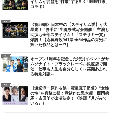
イサムがお盆を“打破”する!!《「眠眠打破」
コラボ》
PR
《祝59歳》日本中の【ステイサム愛】が大
暴走！ “勝手に”生誕祭試写会開催！ 主演も
助演も全部ステイサム！「ステサミー賞」
爆誕！【応募総数941票 全54作品の栄冠に
輝いた作品とはー!?】
PR
オープン1周年を記念した特別イベントがサ
ムソナイト・ブラックレーベル銀座店で開
催 仕事も人生も自分らしく～笑顔あふれ
る特別対談～
PR
《渡辺淳一原作＆娘・渡邉直子監督》“女性
の性”を真摯に描く意欲作に黒木瞳・西岡德
馬・吉田羊が出演決定！《映画『月がみて
いる』》