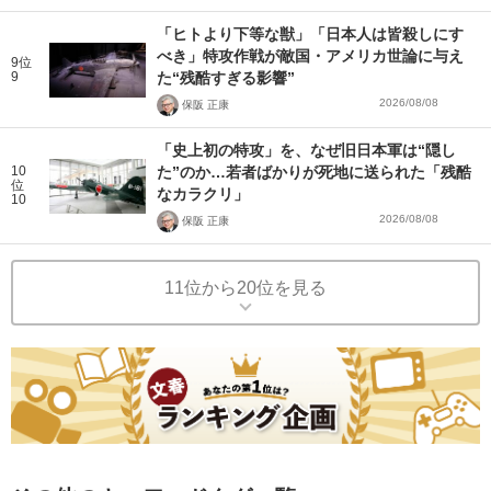
「ヒトより下等な獣」「日本人は皆殺しにす
べき」特攻作戦が敵国・アメリカ世論に与え
9位
9
た“残酷すぎる影響”
2026/08/08
保阪 正康
「史上初の特攻」を、なぜ旧日本軍は“隠し
10
た”のか…若者ばかりが死地に送られた「残酷
位
なカラクリ」
10
2026/08/08
保阪 正康
11位から20位を見る