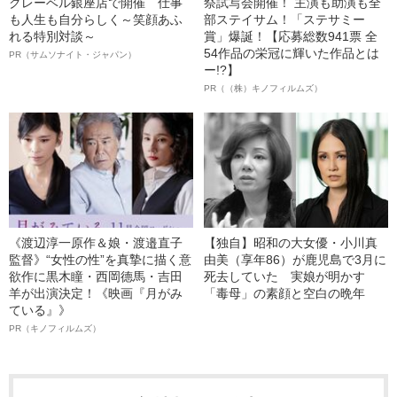
クレーベル銀座店で開催 仕事
祭試写会開催！ 主演も助演も全
も人生も自分らしく～笑顔あふ
部ステイサム！「ステサミー
れる特別対談～
賞」爆誕！【応募総数941票 全
54作品の栄冠に輝いた作品とは
PR（サムソナイト・ジャパン）
ー!?】
PR（（株）キノフィルムズ）
《渡辺淳一原作＆娘・渡邉直子
【独自】昭和の大女優・小川真
監督》“女性の性”を真摯に描く意
由美（享年86）が鹿児島で3月に
欲作に黒木瞳・西岡德馬・吉田
死去していた 実娘が明かす
羊が出演決定！《映画『月がみ
「毒母」の素顔と空白の晩年
ている』》
PR（キノフィルムズ）