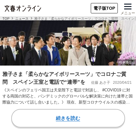
電子版TOP
メニュー
TOP
ニュース
雅子さま「柔らかなアイボリースーツ」でコロナご質問 スペイン王
雅子さま「柔らかなアイボリースーツ」でコロナご質
問 スペイン王室と電話で“連帯”を
佐藤 あさ子
2020/04/21
《スペインのフェリペ国王は天皇陛下と電話で対談し、 #COVID19 に対
する両国の対応と、パンデミックのグローバルな解決策に向けた連帯と国
際協力について話し合いました。》 現在、新型コロナウイルスの感染者
数が世界2…
続きを読む