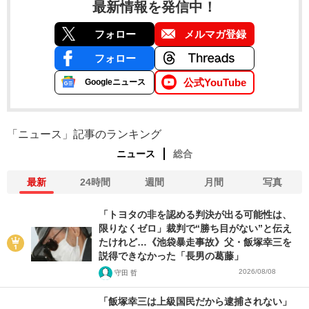
最新情報を発信中！
フォロー
メルマガ登録
フォロー
公式YouTube
Googleニュース
「ニュース」記事のランキング
ニュース
総合
最新
24時間
週間
月間
写真
「トヨタの非を認める判決が出る可能性は、
限りなくゼロ」裁判で“勝ち目がない”と伝え
たけれど…《池袋暴走事故》父・飯塚幸三を
説得できなかった「長男の葛藤」
2026/08/08
守田 哲
「飯塚幸三は上級国民だから逮捕されない」