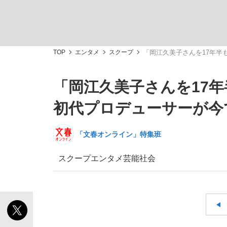
TOP
エンタメ
スクープ
「岡江久美子さんを17年半
「岡江久美子さんを17
「敗因分析は一切聞かれなかった」侍ジャパン選
キングの誕生を、目撃せよ。
初代プロデューサーが今
「文春オンライン」特集班
スクープ
エンタメ
芸能
社会
the Style
「目標達成できなかったからと言って…」サッ