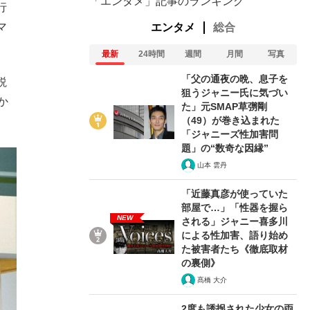
「エンタメ」記事のランキング
行
マ
エンタメ
総合
最新
24時間
週間
月間
写真
「父の通夜の晩、息子を
説
狙うジャニー氏に気づい
か
た」元SMAP草彅剛
（49）が巻き込まれた
「ジャニーズ性加害問
題」の“数奇な因縁”
山本 雲丹
「近藤真彦が使っていた
部屋で…」「性器を握ら
NEW
される」ジャニー喜多川
による性加害、語り始め
た被害者たち《徹底取材
の裏側》
髙橋 大介
2度も誘拐された少女の両