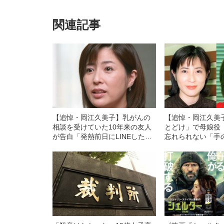
関連記事
【追悼・岡江久美子】乳がんの
【追悼・岡江久美
相談を受けていた10年来の友人
とどけ」で母娘役
が告白「発熱前日にLINEした、
忘れられない「手
志村けんさんのこと」