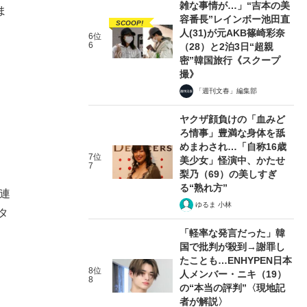
雑な事情が…」“吉本の美
ま
容番長”レインボー池田直
SCOOP!
人(31)が元AKB篠崎彩奈
6位
6
（28）と2泊3日“超親
密”韓国旅行《スクープ
撮》
「週刊文春」編集部
ヤクザ顔負けの「血みど
ろ情事」豊満な身体を舐
めまわされ…「自称16歳
7位
美少女」怪演中、かたせ
7
梨乃（69）の美しすぎ
る“熟れ方”
連
ゆるま 小林
タ
、
「軽率な発言だった」韓
国で批判が殺到→謝罪し
たことも…ENHYPEN日本
8位
人メンバー・ニキ（19）
8
の“本当の評判”〈現地記
者が解説〉