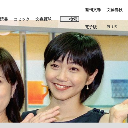
週刊文春
文藝春秋
読書
コミック
文春野球
検索
電子版
PLUS
インタビュー
読書
#松田聖子
む将棋
BC日本代表“敗戦”の真実 選手が明かす...