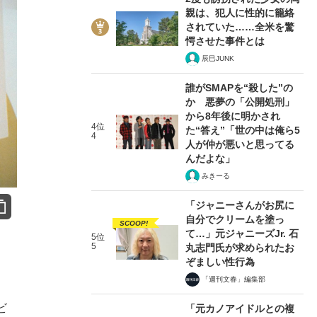
親は、犯人に性的に籠絡
されていた……全米を驚
愕させた事件とは
辰巳JUNK
誰がSMAPを“殺した”の
か 悪夢の「公開処刑」
から8年後に明かされ
4位
た“答え”「世の中は俺ら5
4
人が仲が悪いと思ってる
んだよな」
みきーる
「ジャニーさんがお尻に
自分でクリームを塗っ
SCOOP!
て…」元ジャニーズJr. 石
5位
5
丸志門氏が求められたお
ぞましい性行為
「週刊文春」編集部
ビ
「元カノアイドルとの複