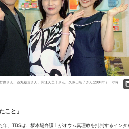
也さん、薬丸裕英さん、岡江久美子さん、久保田智子さん(2004年） ©時
たこと」
た年、TBSは、坂本堤弁護士がオウム真理教を批判するインタ