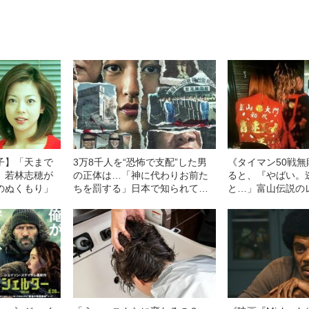
子】「天まで
3万8千人を“恐怖で支配”した男
《タイマン50戦
 若林志穂が
の正体は…「神に代わりお前た
ると、『やばい。
のぬくもり」
ちを罰する」日本で知られてい
と…」富山伝説の
ない“韓国版アウシュビッツ”の不
代総長（36）が
条理な結末
ー制圧と朝までの