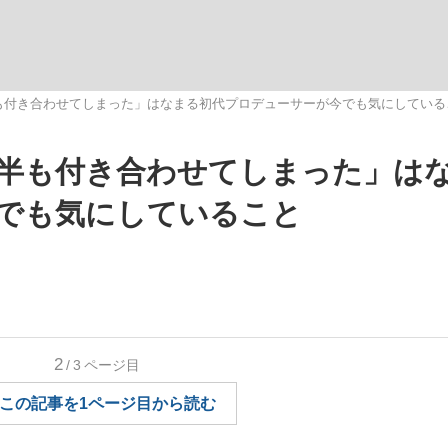
いまさら聞け
も付き合わせてしまった」はなまる初代プロデューサーが今でも気にしている
年半も付き合わせてしまった」は
手が証言した“NPB聞...
「クマが悪者扱いされているの
でも気にしていること
2
/3
ページ目
もっと見る
この記事を1ページ目から読む
カー日本代表・森保一監督...