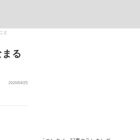
ない資産運用のすべて
こと
なまる
が悲しい」『北の国から』倉本聰氏（91...
2020/04/25