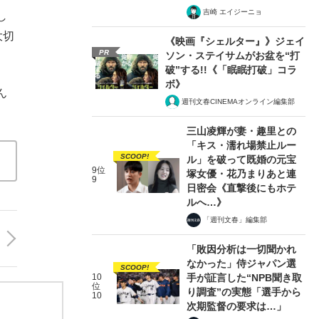
吉崎 エイジーニョ
し
大切
《映画『シェルター』》ジェイ
PR
ソン・ステイサムがお盆を“打
破”する!!《「眠眠打破」コラ
ボ》
ん
週刊文春CINEMAオンライン編集部
三山凌輝が妻・趣里との
「キス・濡れ場禁止ルー
SCOOP!
ル」を破って既婚の元宝
9位
塚女優・花乃まりあと連
9
日密会《直撃後にもホテ
ルへ…》
「週刊文春」編集部
「敗因分析は一切聞かれ
なかった」侍ジャパン選
SCOOP!
10
手が証言した“NPB聞き取
位
り調査”の実態「選手から
10
次期監督の要求は…」