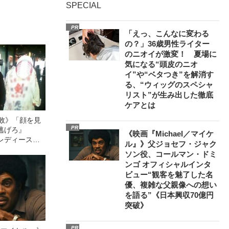
SPECIAL
PR
「えっ、こんなに変わる
の？」36歳男性ライター
のニオイが激変！ 夏場に
気になる“頭皮のニオ
イ”や“ベタつき”を解消す
る、“ウィッグのスペシャ
リスト”が生み出した徹底
ケアとは
無敗》「顔を見
PR
逃げろ』
《映画『Michael／マイケ
レディース初
ル』》父ジョセフ・ジャク
語る、ギャルサ
ソン役、コールマン・ドミ
バイク暴走
ンゴ オフィシャルインタ
ビュー“観客を魅了した名
優、複雑な父親像への想い
を語る”《日本興収70億円
突破》
PR