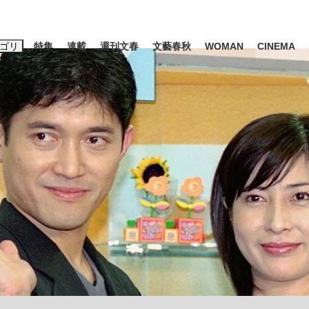
ゴリ
特集
連載
週刊文春
文藝春秋
WOMAN
CINEMA
キーワード入力
ス
エンタメ
ライフ
ビジネス
ーワードタグ一覧
山凌輝
#高市早苗
#後藤真希
#森岡毅
#城彰二
#内田有紀
観る将棋、読
#亀和田武
て明かした日本代表監督に...
「最悪の空気のまま解散」W