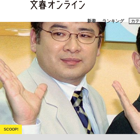
新着
ランキング
カテ
スクープ
ニュー
おすすめのキ
#藤田晋
#三
#玉木雄一郎
「90%は失敗する。でも…」本田圭佑が初め
終戦から81年