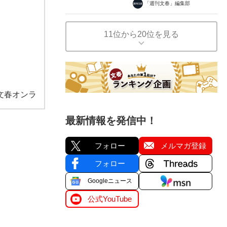
「週刊文春」編集部
11位から20位を見る
文春オンラ
最新情報を発信中！
フォロー
メルマガ登録
フォロー
Googleニュース
公式YouTube