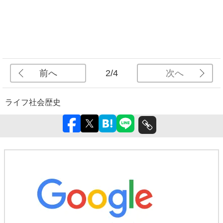
前へ
次へ
2/4
ライフ
社会
歴史