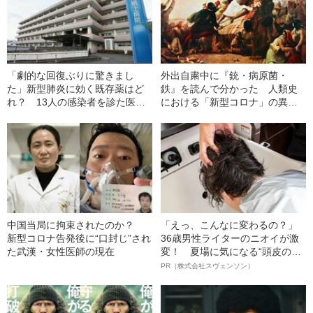
「劇的な回復ぶりに驚きまし
外出自粛中に『銃・病原菌・
た」新型肺炎に効く既存薬はど
鉄』を読んで分かった 人類史
れ？ 13人の感染者を診た医師
における「新型コロナ」の異様
の報告
な恐ろしさ
中国当局に拘束されたのか？
「えっ、こんなに変わるの？」
新型コロナ告発後に“口封じ”され
36歳男性ライターのニオイが激
た武漢・女性医師の現在
変！ 夏場に気になる“頭皮のニ
オイ”や“ベタつき”を解消す
PR（株式会社スヴェンソン）
る、“ウィッグのスペシャリス
ト”が生み出した徹底ケアとは