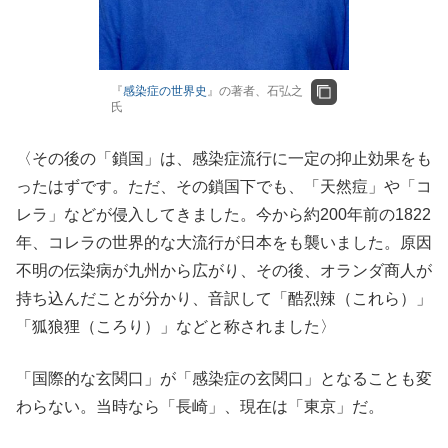
『
感染症の世界史
』の著者、石弘之
氏
〈その後の「鎖国」は、感染症流行に一定の抑止効果をも
ったはずです。ただ、その鎖国下でも、「天然痘」や「コ
レラ」などが侵入してきました。今から約200年前の1822
年、コレラの世界的な大流行が日本をも襲いました。原因
不明の伝染病が九州から広がり、その後、オランダ商人が
持ち込んだことが分かり、音訳して「酷烈辣（これら）」
「狐狼狸（ころり）」などと称されました〉
「国際的な玄関口」が「感染症の玄関口」となることも変
わらない。当時なら「長崎」、現在は「東京」だ。