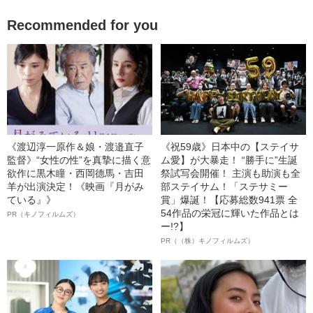
Recommended for you
《渡辺淳一原作＆娘・渡邉直子
《祝59歳》日本中の【ステイサ
監督》“女性の性”を真摯に描く意
ム愛】が大暴走！ “勝手に”生誕
欲作に黒木瞳・西岡德馬・吉田
祭試写会開催！ 主演も助演も全
羊が出演決定！《映画『月がみ
部ステイサム！「ステサミー
ている』》
賞」爆誕！【応募総数941票 全
54作品の栄冠に輝いた作品とは
PR（キノフィルムズ）
ー!?】
PR（（株）キノフィルムズ）