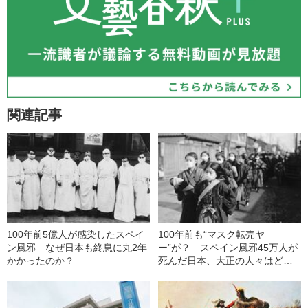
関連記事
100年前5億人が感染したスペイ
100年前も“マスク転売ヤ
ン風邪 なぜ日本も終息に丸2年
ー”が？ スペイン風邪45万人が
かかったのか？
死んだ日本、大正の人々はどう
生き抜いたか