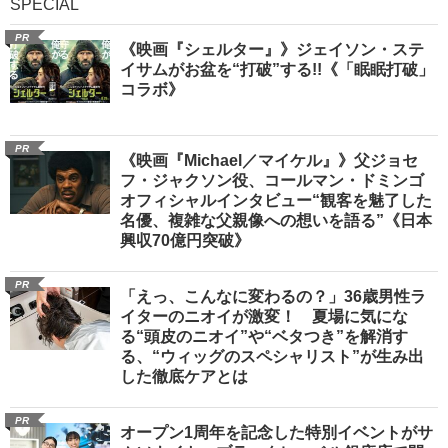
SPECIAL
PR
《映画『シェルター』》ジェイソン・ステ
イサムがお盆を“打破”する!!《「眠眠打破」
コラボ》
PR
《映画『Michael／マイケル』》父ジョセ
フ・ジャクソン役、コールマン・ドミンゴ
オフィシャルインタビュー“観客を魅了した
名優、複雑な父親像への想いを語る”《日本
興収70億円突破》
PR
「えっ、こんなに変わるの？」36歳男性ラ
イターのニオイが激変！ 夏場に気にな
る“頭皮のニオイ”や“ベタつき”を解消す
る、“ウィッグのスペシャリスト”が生み出
した徹底ケアとは
PR
オープン1周年を記念した特別イベントがサ