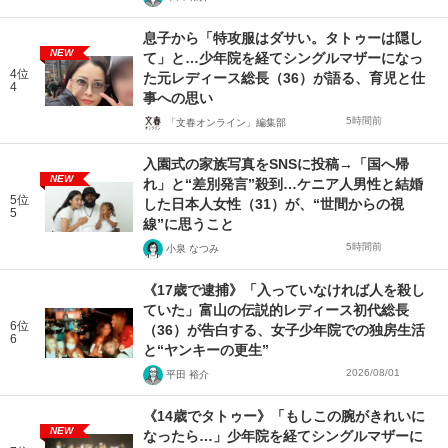
息子から「特攻服はダサい。タトゥーは隠し
NEW
て」と…少年院を経てシングルマザーになっ
4位
た元レディース総長（36）が語る、育児と仕
4
事への思い
5時間前
「文春オンライン」編集部
入園式の家族写真をSNSに投稿→「国へ帰
NEW
れ」と“差別発言”殺到…ケニア人男性と結婚
5位
した日本人女性（31）が、“世間からの視
5
線”に思うこと
5時間前
小泉 なつみ
《17歳で逮捕》「入っていなければ人を殺し
ていた」富山の伝説的レディース初代総長
6位
（36）が告白する、女子少年院での独房生活
6
と“ヤンキーの更生”
2026/08/01
平田 裕介
《14歳でタトゥー》「もしこの腕がきれいに
NEW
なったら…」少年院を経てシングルマザーに