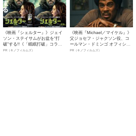
《映画『シェルター』》ジェイ
《映画『Michael／マイケル』》
ソン・ステイサムがお盆を“打
父ジョセフ・ジャクソン役、コ
破”する!!《「眠眠打破」コラ
ールマン・ドミンゴ オフィシャ
ボ》
ルインタビュー“観客を魅了した
PR（キノフィルムズ）
PR（キノフィルムズ）
名優、複雑な父親像への想いを
語る”《日本興収70億円突破》