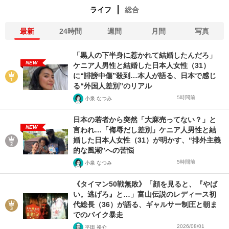
ライフ
総合
最新
24時間
週間
月間
写真
「黒人の下半身に惹かれて結婚したんだろ」
NEW
ケニア人男性と結婚した日本人女性（31）
に“誹謗中傷”殺到…本人が語る、日本で感じ
る“外国人差別”のリアル
5時間前
小泉 なつみ
日本の若者から突然「大麻売ってない？」と
NEW
言われ…「侮辱だし差別」ケニア人男性と結
婚した日本人女性（31）が明かす、“排外主義
的な風潮”への苦悩
5時間前
小泉 なつみ
《タイマン50戦無敗》「顔を見ると、『やば
い。逃げろ』と…」富山伝説のレディース初
代総長（36）が語る、ギャルサー制圧と朝ま
でのバイク暴走
2026/08/01
平田 裕介