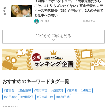
《両腕にでかいタトゥー》「元暴走族だから
こそ、1ミリもズレたくない」富山伝説のレデ
10
ィース初代総長（36）が明かす、2人の子育て
位
10
と仕事への思い
2026/08/01
平田 裕介
11位から20位を見る
おすすめのキーワードタグ一覧
#藤田晋
#三山凌輝
#高市早苗
#後藤真希
#森岡毅
#城彰二
#内田有紀
#松田聖子
#玉木雄一郎
#亀和田武