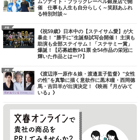
ムソナイト・ブラックレーベル銀座店で開
催 仕事も人生も自分らしく～笑顔あふれ
る特別対談～
PR
《祝59歳》日本中の【ステイサム愛】が大
暴走！ “勝手に”生誕祭試写会開催！ 主演も
助演も全部ステイサム！「ステサミー賞」
爆誕！【応募総数941票 全54作品の栄冠に
輝いた作品とはー!?】
PR
《渡辺淳一原作＆娘・渡邉直子監督》“女性
の性”を真摯に描く意欲作に黒木瞳・西岡德
馬・吉田羊が出演決定！《映画『月がみて
いる』》