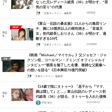
7位
なった元レディース総長（36）が明かす、“若
7
気の至り”の代償
5時間前
「文春オンライン」編集部
《富山・伝説の暴走族》11人からの集団リン
NEW
チ、腕に10箇所以上の根性焼き…「音速天
8位
女」初代総長しおりさん（36）が明かす、過
8
酷すぎる10代
22時間前
「文春オンライン」編集部
《映画『Michael／マイケル』》父ジョセフ・ジャ
PR
クソン役、コールマン・ドミンゴ オフィシャルイ
ンタビュー“観客を魅了した名優、複雑な父親像へ
の想いを語る”《日本興収70億円突破》
「文春オンライン」編集部
《14歳で指にタトゥー》「息子から『ママ、
腕は隠して』と…」富山伝説のレディース初
9位
9
代総長（36）が語る、タトゥーを入れた後悔
2026/08/01
平田 裕介