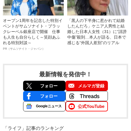
オープン1周年を記念した特別イ
「黒人の下半身に惹かれて結婚
ベントがサムソナイト・ブラッ
したんだろ」ケニア人男性と結
クレーベル銀座店で開催 仕事
婚した日本人女性（31）に“誹謗
も人生も自分らしく～笑顔あふ
中傷”殺到…本人が語る、日本で
れる特別対談～
感じる“外国人差別”のリアル
PR（サムソナイト・ジャパン）
最新情報を発信中！
フォロー
メルマガ登録
フォロー
公式YouTube
Googleニュース
「ライフ」記事のランキング