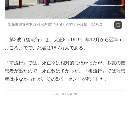
緊急事態宣言下の“外出自粛”で人通りが絶えた浅草 ©AFLO
第3波（後流行）は、大正8（1919）年12月から翌年5
月ころまでで、死者は18.7万人である。
『前流行』では、死亡率は相対的に低かったが、多数の罹
患者が出たので、死亡数は多かった。『後流行』では罹患
者は少なかったが、その5パーセントが死亡した。
ADVERTISEMENT