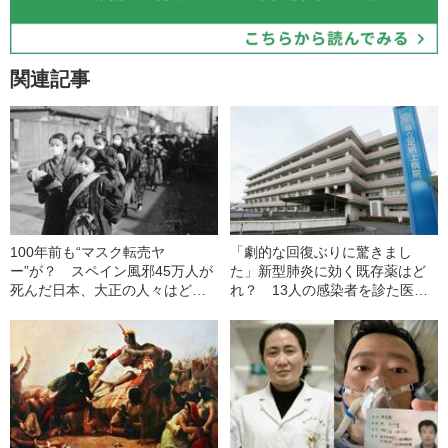
関連記事
100年前も“マスク転売ヤ
「劇的な回復ぶりに驚きまし
ー”が？ スペイン風邪45万人が
た」新型肺炎に効く既存薬はど
死んだ日本、大正の人々はどう
れ？ 13人の感染者を診た医師
生き抜いたか
の報告