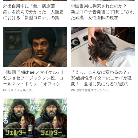
外出自粛中に『銃・病原菌・
中国当局に拘束されたのか？
鉄』を読んで分かった 人類史
新型コロナ告発後に“口封じ”され
における「新型コロナ」の異様
た武漢・女性医師の現在
な恐ろしさ
《映画『Michael／マイケル』》
「えっ、こんなに変わるの？」
父ジョセフ・ジャクソン役、コ
36歳男性ライターのニオイが激
ールマン・ドミンゴ オフィシャ
変！ 夏場に気になる“頭皮のニ
ルインタビュー“観客を魅了した
オイ”や“ベタつき”を解消す
PR（キノフィルムズ）
PR（株式会社スヴェンソン）
名優、複雑な父親像への想いを
る、“ウィッグのスペシャリス
語る”《日本興収70億円突破》
ト”が生み出した徹底ケアとは