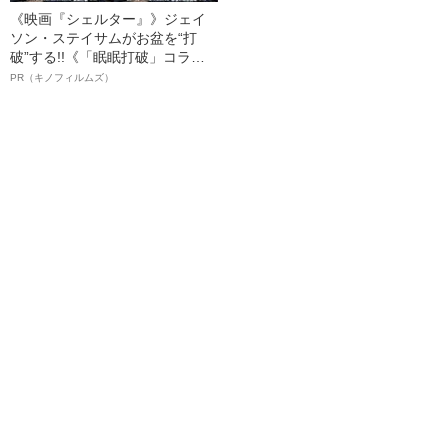
《映画『シェルター』》ジェイ
ソン・ステイサムがお盆を“打
破”する!!《「眠眠打破」コラ
ボ》
PR（キノフィルムズ）