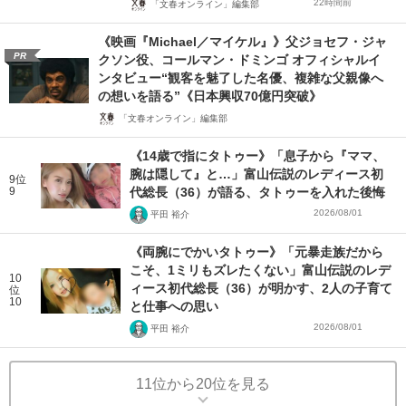
22時間前
「文春オンライン」編集部
《映画『Michael／マイケル』》父ジョセフ・ジャ
PR
クソン役、コールマン・ドミンゴ オフィシャルイ
ンタビュー“観客を魅了した名優、複雑な父親像へ
の想いを語る”《日本興収70億円突破》
「文春オンライン」編集部
《14歳で指にタトゥー》「息子から『ママ、
腕は隠して』と…」富山伝説のレディース初
9位
9
代総長（36）が語る、タトゥーを入れた後悔
2026/08/01
平田 裕介
《両腕にでかいタトゥー》「元暴走族だから
こそ、1ミリもズレたくない」富山伝説のレデ
10
ィース初代総長（36）が明かす、2人の子育て
位
10
と仕事への思い
2026/08/01
平田 裕介
11位から20位を見る