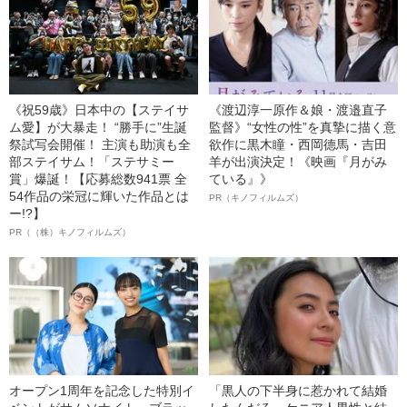
《祝59歳》日本中の【ステイサ
《渡辺淳一原作＆娘・渡邉直子
ム愛】が大暴走！ “勝手に”生誕
監督》“女性の性”を真摯に描く意
祭試写会開催！ 主演も助演も全
欲作に黒木瞳・西岡德馬・吉田
部ステイサム！「ステサミー
羊が出演決定！《映画『月がみ
賞」爆誕！【応募総数941票 全
ている』》
54作品の栄冠に輝いた作品とは
PR（キノフィルムズ）
ー!?】
PR（（株）キノフィルムズ）
オープン1周年を記念した特別イ
「黒人の下半身に惹かれて結婚