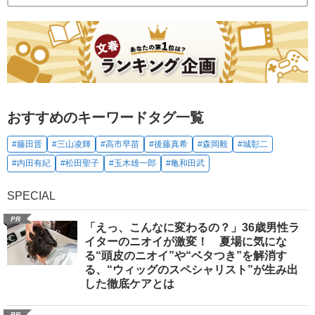
おすすめのキーワードタグ一覧
#藤田晋
#三山凌輝
#高市早苗
#後藤真希
#森岡毅
#城彰二
#内田有紀
#松田聖子
#玉木雄一郎
#亀和田武
SPECIAL
PR
「えっ、こんなに変わるの？」36歳男性ラ
イターのニオイが激変！ 夏場に気にな
る“頭皮のニオイ”や“ベタつき”を解消す
る、“ウィッグのスペシャリスト”が生み出
した徹底ケアとは
PR