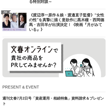
る特別対談～
PR
《渡辺淳一原作＆娘・渡邉直子監督》“女性
の性”を真摯に描く意欲作に黒木瞳・西岡德
馬・吉田羊が出演決定！《映画『月がみて
いる』》
PRESENT & EVENT
週刊文春7月2日号「資産運用・相続特集」資料請求＆プレゼン
ト