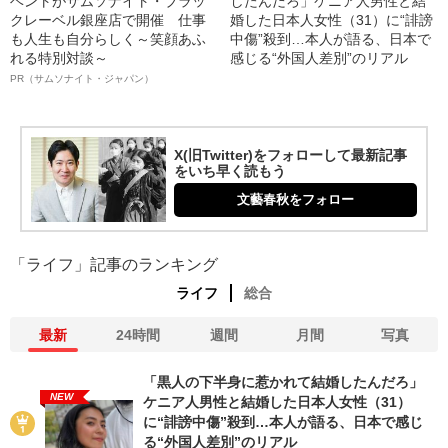
ベントがサムソナイト・ブラッ
したんだろ」ケニア人男性と結
クレーベル銀座店で開催 仕事
婚した日本人女性（31）に“誹謗
も人生も自分らしく～笑顔あふ
中傷”殺到…本人が語る、日本で
れる特別対談～
感じる“外国人差別”のリアル
PR（サムソナイト・ジャパン）
X(旧Twitter)をフォローして最新記事
をいち早く読もう
文藝春秋をフォロー
「ライフ」記事のランキング
ライフ
総合
最新
24時間
週間
月間
写真
「黒人の下半身に惹かれて結婚したんだろ」
NEW
ケニア人男性と結婚した日本人女性（31）
に“誹謗中傷”殺到…本人が語る、日本で感じ
る“外国人差別”のリアル