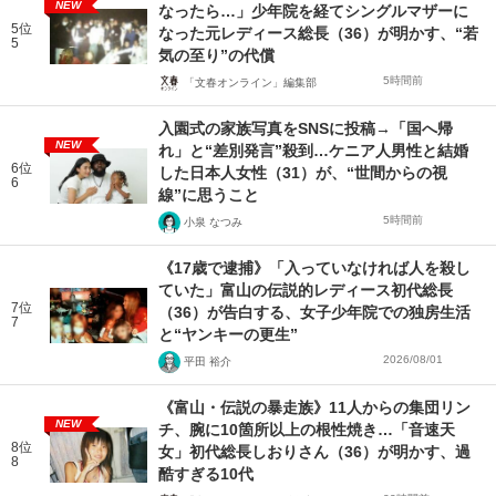
NEW
なったら…」少年院を経てシングルマザーに
5位
なった元レディース総長（36）が明かす、“若
5
気の至り”の代償
5時間前
「文春オンライン」編集部
入園式の家族写真をSNSに投稿→「国へ帰
NEW
れ」と“差別発言”殺到…ケニア人男性と結婚
6位
した日本人女性（31）が、“世間からの視
6
線”に思うこと
5時間前
小泉 なつみ
《17歳で逮捕》「入っていなければ人を殺し
ていた」富山の伝説的レディース初代総長
7位
（36）が告白する、女子少年院での独房生活
7
と“ヤンキーの更生”
2026/08/01
平田 裕介
《富山・伝説の暴走族》11人からの集団リン
NEW
チ、腕に10箇所以上の根性焼き…「音速天
8位
女」初代総長しおりさん（36）が明かす、過
8
酷すぎる10代