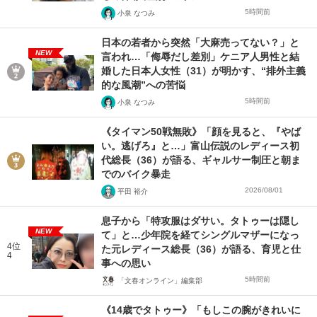
5時間前
小泉 なつみ
日本の若者から突然「大麻売ってない？」と
NEW
言われ…「侮辱だし差別」ケニア人男性と結
婚した日本人女性（31）が明かす、“排外主義
的な風潮”への苦悩
5時間前
小泉 なつみ
《タイマン50戦無敗》「顔を見ると、『やば
い。逃げろ』と…」富山伝説のレディース初
代総長（36）が語る、ギャルサー制圧と朝ま
でのバイク暴走
2026/08/01
平田 裕介
息子から「特攻服はダサい。タトゥーは隠し
NEW
て」と…少年院を経てシングルマザーになっ
4位
た元レディース総長（36）が語る、育児と仕
4
事への思い
5時間前
「文春オンライン」編集部
《14歳でタトゥー》「もしこの腕がきれいに