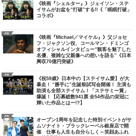
《映画『シェルター』》ジェイソン・ステ
イサムがお盆を“打破”する!!《「眠眠打破」
コラボ》
PR
《映画『Michael／マイケル』》父ジョセ
フ・ジャクソン役、コールマン・ドミンゴ
オフィシャルインタビュー“観客を魅了した
名優、複雑な父親像への想いを語る”《日本
興収70億円突破》
PR
《祝59歳》日本中の【ステイサム愛】が大
暴走！ “勝手に”生誕祭試写会開催！ 主演も
助演も全部ステイサム！「ステサミー賞」
爆誕！【応募総数941票 全54作品の栄冠に
輝いた作品とはー!?】
PR
オープン1周年を記念した特別イベントがサ
ムソナイト・ブラックレーベル銀座店で開
催 仕事も人生も自分らしく～笑顔あふれ