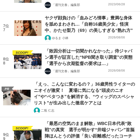
2023/06/28
「週刊文春」編集部
ヤクザ顔負けの「血みどろ情事」豊満な身体
を舐めまわされ…「自称16歳美少女」怪演
7位
7
中、かたせ梨乃（69）の美しすぎる“熟れ方”
2026/08/06
ゆるま 小林
「敗因分析は一切聞かれなかった」侍ジャパ
SCOOP!
ン選手が証言した“NPB聞き取り調査”の実態
8位
8
「選手から次期監督の要求は…」
2026/08/06
「週刊文春」編集部
「えっ、こんなに変わるの？」36歳男性ライターの
PR
ニオイが激変！ 夏場に気になる“頭皮のニオ
イ”や“ベタつき”を解消する、“ウィッグのスペシャ
リスト”が生み出した徹底ケアとは
二瓶 仁志
「最悪の空気のまま解散」WBC日本代表“敗
SCOOP!
戦”の真実 選手が明かす“井端ジャパン”首脳
9位
陣ほんとうの評価「良い距離感だったコーチ
9