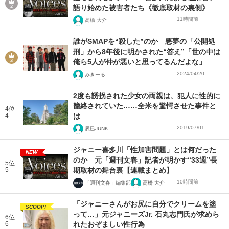
語り始めた被害者たち《徹底取材の裏側》
11時間前
髙橋 大介
誰がSMAPを“殺した”のか 悪夢の「公開処
刑」から8年後に明かされた“答え”「世の中は
俺ら5人が仲が悪いと思ってるんだよな」
2024/04/20
みきーる
2度も誘拐された少女の両親は、犯人に性的に
籠絡されていた……全米を驚愕させた事件と
4位
4
は
2019/07/01
辰巳JUNK
ジャニー喜多川「性加害問題」とは何だった
NEW
のか 元「週刊文春」記者が明かす“33週”長
5位
5
期取材の舞台裏【連載まとめ】
10時間前
「週刊文春」編集部
髙橋 大介
「ジャニーさんがお尻に自分でクリームを塗
SCOOP!
って…」元ジャニーズJr. 石丸志門氏が求めら
6位
6
れたおぞましい性行為