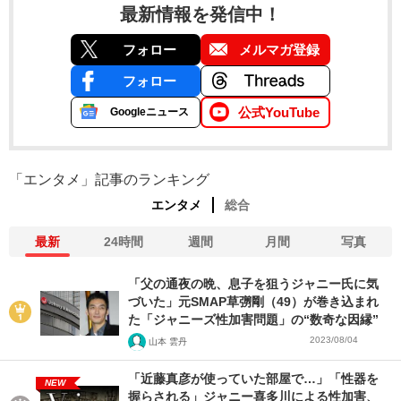
最新情報を発信中！
フォロー
メルマガ登録
フォロー
公式YouTube
Googleニュース
「エンタメ」記事のランキング
エンタメ
総合
最新
24時間
週間
月間
写真
「父の通夜の晩、息子を狙うジャニー氏に気
づいた」元SMAP草彅剛（49）が巻き込まれ
た「ジャニーズ性加害問題」の“数奇な因縁”
2023/08/04
山本 雲丹
「近藤真彦が使っていた部屋で…」「性器を
NEW
握らされる」ジャニー喜多川による性加害、