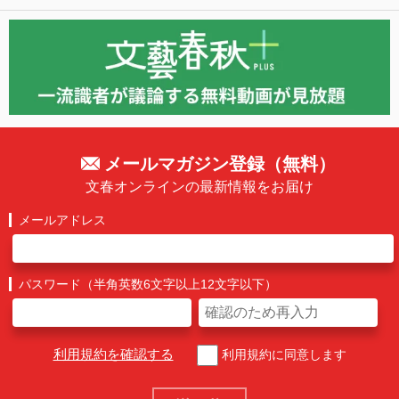
メールマガジン登録（無料）
文春オンラインの最新情報をお届け
メールアドレス
パスワード（半角英数6文字以上12文字以下）
利用規約を確認する
利用規約に同意します