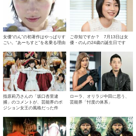
女優“のん”の初著作はやっぱりす
ご存知ですか？ 7月13日は女
ごい。“あーちすと”を名乗る理由
優・のんの24歳の誕生日です
指原莉乃さんの「坂口杏里逮
ローラ、オリラジ中田に思う、
捕」のコメントが、芸能界のポ
芸能界「忖度の体系」
ジション女王の風格だった件