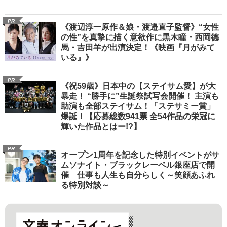
PR
《渡辺淳一原作＆娘・渡邉直子監督》“女性
の性”を真摯に描く意欲作に黒木瞳・西岡德
馬・吉田羊が出演決定！《映画『月がみて
いる』》
PR
《祝59歳》日本中の【ステイサム愛】が大
暴走！ “勝手に”生誕祭試写会開催！ 主演も
助演も全部ステイサム！「ステサミー賞」
爆誕！【応募総数941票 全54作品の栄冠に
輝いた作品とはー!?】
PR
オープン1周年を記念した特別イベントがサ
ムソナイト・ブラックレーベル銀座店で開
催 仕事も人生も自分らしく～笑顔あふれ
る特別対談～