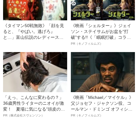
《タイマン50戦無敗》「顔を見
《映画『シェルター』》ジェイ
ると、『やばい。逃げろ』
ソン・ステイサムがお盆を“打
と…」富山伝説のレディース初
破”する!!《「眠眠打破」コラ
代総長（36）が語る、ギャルサ
ボ》
PR（キノフィルムズ）
ー制圧と朝までのバイク暴走
「えっ、こんなに変わるの？」
《映画『Michael／マイケル』》
36歳男性ライターのニオイが激
父ジョセフ・ジャクソン役、コ
変！ 夏場に気になる“頭皮のニ
ールマン・ドミンゴ オフィシャ
オイ”や“ベタつき”を解消す
ルインタビュー“観客を魅了した
PR（株式会社スヴェンソン）
PR（キノフィルムズ）
る、“ウィッグのスペシャリス
名優、複雑な父親像への想いを
ト”が生み出した徹底ケアとは
語る”《日本興収70億円突破》