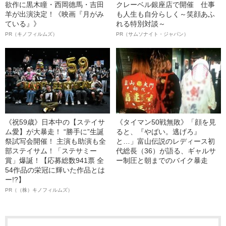
欲作に黒木瞳・西岡德馬・吉田
クレーベル銀座店で開催 仕事
羊が出演決定！《映画『月がみ
も人生も自分らしく～笑顔あふ
ている』》
れる特別対談～
PR（キノフィルムズ）
PR（サムソナイト・ジャパン）
《祝59歳》日本中の【ステイサ
《タイマン50戦無敗》「顔を見
ム愛】が大暴走！ “勝手に”生誕
ると、『やばい。逃げろ』
祭試写会開催！ 主演も助演も全
と…」富山伝説のレディース初
部ステイサム！「ステサミー
代総長（36）が語る、ギャルサ
賞」爆誕！【応募総数941票 全
ー制圧と朝までのバイク暴走
54作品の栄冠に輝いた作品とは
ー!?】
PR（（株）キノフィルムズ）