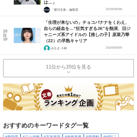
は…」
2026/08/06
「週刊文春」編集部
「生理が来ないの」チョコバナナをくわえ、
自らの経血を…“狂気すぎるJK”を熱演、旧ジ
10
ャニーズ系アイドルの【推しの子】原菜乃華
位
10
（22）の早熟キャリア
2026/08/05
ゆるま 小林
11位から20位を見る
おすすめのキーワードタグ一覧