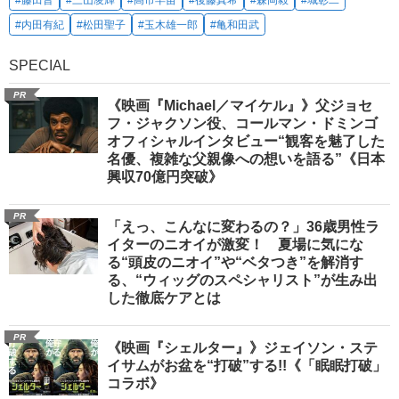
#藤田晋
#三山凌輝
#高市早苗
#後藤真希
#森岡毅
#城彰二
#内田有紀
#松田聖子
#玉木雄一郎
#亀和田武
SPECIAL
PR
《映画『Michael／マイケル』》父ジョセ
フ・ジャクソン役、コールマン・ドミンゴ
オフィシャルインタビュー“観客を魅了した
名優、複雑な父親像への想いを語る”《日本
興収70億円突破》
PR
「えっ、こんなに変わるの？」36歳男性ラ
イターのニオイが激変！ 夏場に気にな
る“頭皮のニオイ”や“ベタつき”を解消す
る、“ウィッグのスペシャリスト”が生み出
した徹底ケアとは
PR
《映画『シェルター』》ジェイソン・ステ
イサムがお盆を“打破”する!!《「眠眠打破」
コラボ》