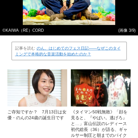
©KAIWA（RE）CORD
(画像 3/9)
記事を読む
のん、はじめてのフェス日記――なぜこのタイ
ミングで本格的な音楽活動を始めたのか？
ご存知ですか？ 7月13日は女
《タイマン50戦無敗》「顔を
優・のんの24歳の誕生日です
見ると、『やばい。逃げろ』
と…」富山伝説のレディース
初代総長（36）が語る、ギャ
ルサー制圧と朝までのバイク