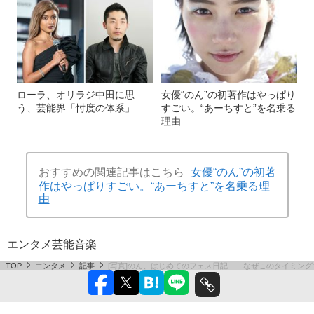
ローラ、オリラジ中田に思
女優“のん”の初著作はやっぱり
う、芸能界「忖度の体系」
すごい。“あーちすと”を名乗る
理由
おすすめの関連記事はこちら
女優“のん”の初著
作はやっぱりすごい。“あーちすと”を名乗る理
由
エンタメ
芸能
音楽
TOP
エンタメ
記事
[写真]のん、はじめてのフェス日記――なぜこのタイミン