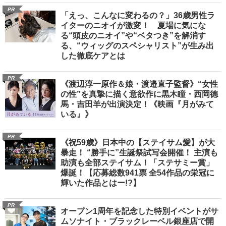
PR
「えっ、こんなに変わるの？」36歳男性ラ
イターのニオイが激変！ 夏場に気にな
る“頭皮のニオイ”や“ベタつき”を解消す
る、“ウィッグのスペシャリスト”が生み出
した徹底ケアとは
PR
《渡辺淳一原作＆娘・渡邉直子監督》“女性
の性”を真摯に描く意欲作に黒木瞳・西岡德
馬・吉田羊が出演決定！《映画『月がみて
いる』》
PR
《祝59歳》日本中の【ステイサム愛】が大
暴走！ “勝手に”生誕祭試写会開催！ 主演も
助演も全部ステイサム！「ステサミー賞」
爆誕！【応募総数941票 全54作品の栄冠に
輝いた作品とはー!?】
PR
オープン1周年を記念した特別イベントがサ
ムソナイト・ブラックレーベル銀座店で開