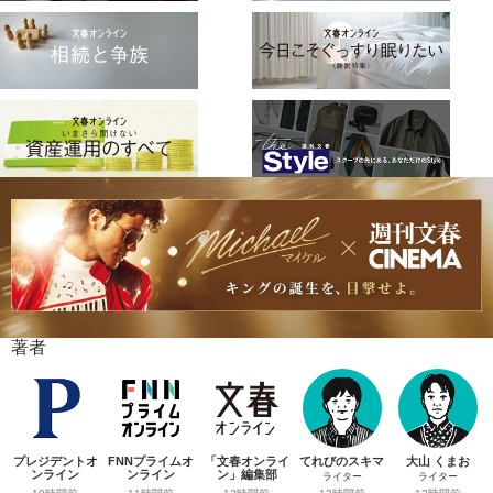
著者
プレジデントオ
FNNプライムオ
「文春オンライ
てれびのスキマ
大山 くまお
ンライン
ンライン
ン」編集部
ライター
ライター
10時間前
11時間前
12時間前