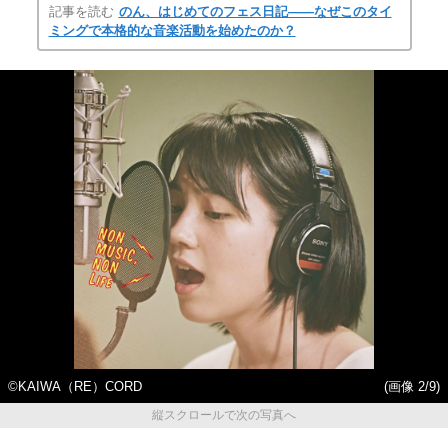
記事を読む
のん、はじめてのフェス日記――なぜこのタイ
ミングで本格的な音楽活動を始めたのか？
©KAIWA（RE）CORD
(画像 2/9)
縦スクロールで次の写真へ