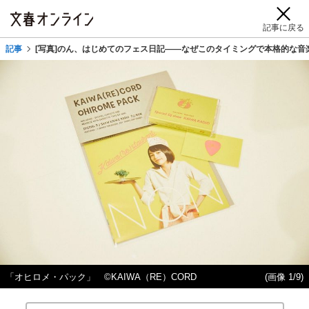
記事に戻る
記事
[写真]のん、はじめてのフェス日記――なぜこのタイミングで本格的な音
「オヒロメ・パック」 ©KAIWA（RE）CORD
(画像 1/9)