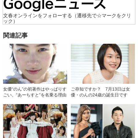
文春オンラインをフォローする
（遷移先で☆マークをクリ
ック）
関連記事
女優“のん”の初著作はやっぱりす
ご存知ですか？ 7月13日は女
ごい。“あーちすと”を名乗る理由
優・のんの24歳の誕生日です