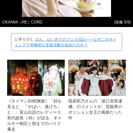
©KAIWA（RE）CORD
(画像 5/9)
記事を読む
のん、はじめてのフェス日記――なぜこのタイ
ミングで本格的な音楽活動を始めたのか？
《タイマン50戦無敗》「顔を
指原莉乃さんの「坂口杏里逮
見ると、『やばい。逃げろ』
捕」のコメントが、芸能界の
と…」富山伝説のレディース
ポジション女王の風格だった
初代総長（36）が語る、ギャ
件
ルサー制圧と朝までのバイク
暴走