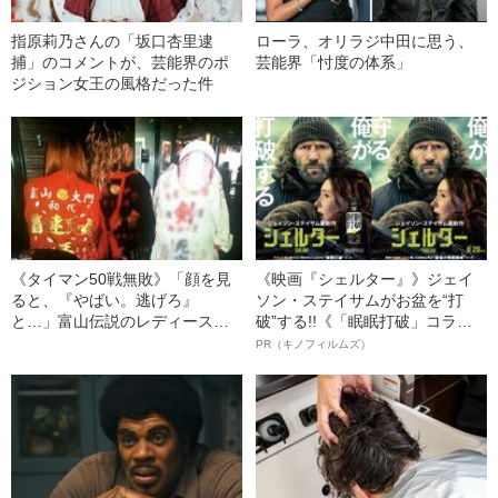
指原莉乃さんの「坂口杏里逮
ローラ、オリラジ中田に思う、
捕」のコメントが、芸能界のポ
芸能界「忖度の体系」
ジション女王の風格だった件
《タイマン50戦無敗》「顔を見
《映画『シェルター』》ジェイ
ると、『やばい。逃げろ』
ソン・ステイサムがお盆を“打
と…」富山伝説のレディース初
破”する!!《「眠眠打破」コラ
代総長（36）が語る、ギャルサ
ボ》
PR（キノフィルムズ）
ー制圧と朝までのバイク暴走