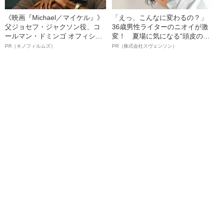
《映画『Michael／マイケル』》
「えっ、こんなに変わるの？」
父ジョセフ・ジャクソン役、コ
36歳男性ライターのニオイが激
ールマン・ドミンゴ オフィシャ
変！ 夏場に気になる“頭皮のニ
ルインタビュー“観客を魅了した
オイ”や“ベタつき”を解消す
PR（キノフィルムズ）
PR（株式会社スヴェンソン）
名優、複雑な父親像への想いを
る、“ウィッグのスペシャリス
語る”《日本興収70億円突破》
ト”が生み出した徹底ケアとは