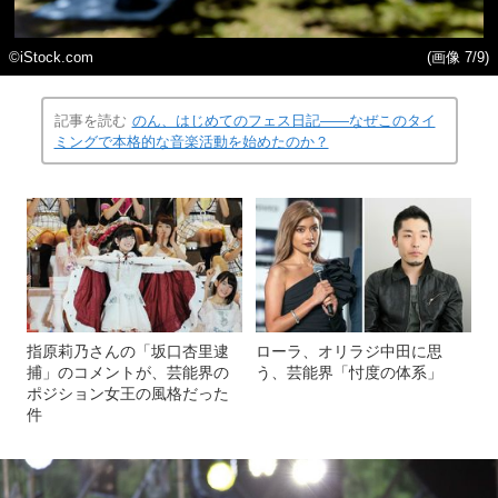
©iStock.com
(画像 7/9)
記事を読む
のん、はじめてのフェス日記――なぜこのタイ
ミングで本格的な音楽活動を始めたのか？
指原莉乃さんの「坂口杏里逮
ローラ、オリラジ中田に思
捕」のコメントが、芸能界の
う、芸能界「忖度の体系」
ポジション女王の風格だった
件