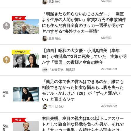
5時間前
黒島 暁生
「朝起きたら知らないおじさんが…」「幽霊
NEW
より生身の人間が怖い」家賃2万円の事故物件
にも住んだ右目全盲のサッカー選手が明かす
ヤバすぎる“海外サッカー事情”
5時間前
黒島 暁生
【独自】昭和の大女優・小川真由美（享年
SCOOP!
86）が鹿児島で3月に死去していた 実娘が明
かす「毒母」の素顔と空白の晩年
2026/08/09
「文藝春秋」編集部
「義足の体で夜の営みはできるのか」誰にも
相談できなかった切実な悩みも…脚を失った
4位
モデル・かわけい（28）が「ずっと運がい
4
い」と言えるワケ
2026/08/09
市川 はるひ
右目失明、左目の視力は0.01以下…アスリー
NEW
トとして致命的な怪我を負った男が、それで
5位
5
も「サッカー選手」を続けられる理由とは