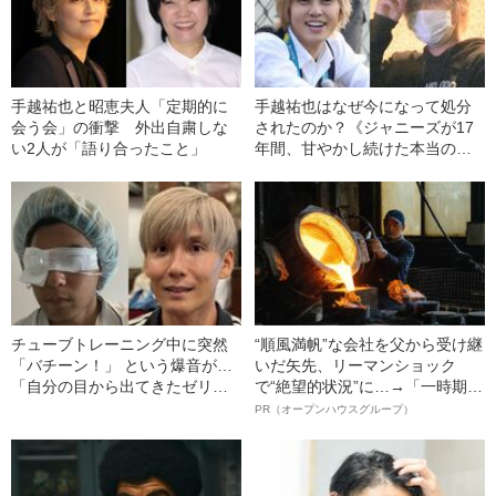
手越祐也と昭恵夫人「定期的に
手越祐也はなぜ今になって処分
会う会」の衝撃 外出自粛しな
されたのか？《ジャニーズが17
い2人が「語り合ったこと」
年間、甘やかし続けた本当の理
由》
チューブトレーニング中に突然
“順風満帆”な会社を父から受け継
「バチーン！」 という爆音が…
いだ矢先、リーマンショック
「自分の目から出てきたゼリー
で“絶望的状況”に…→「一時期は
状の白っぽいものを握りしめて
納品3年待ち」のヒット商品を生
PR（オープンハウスグループ）
いました」柿谷や宇佐美ともプ
んで危機を脱した四代目社長が
レーした“サッカー選手”が視覚障
明かす、“逆転の戦術”
害を負った“恐怖の瞬間”を明かす