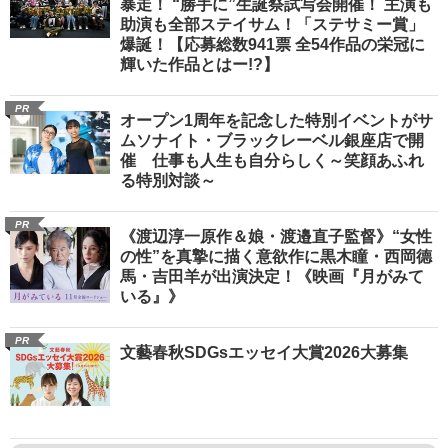
暴走！ “勝手に”生誕祭試写会開催！ 主演も
助演も全部ステイサム！「ステサミー賞」
爆誕！【応募総数941票 全54作品の栄冠に
輝いた作品とはー!?】
PR
オープン1周年を記念した特別イベントがサ
ムソナイト・ブラックレーベル銀座店で開
催 仕事も人生も自分らしく～笑顔あふれ
る特別対談～
PR
《渡辺淳一原作＆娘・渡邉直子監督》“女性
の性”を真摯に描く意欲作に黒木瞳・西岡德
馬・吉田羊が出演決定！《映画『月がみて
いる』》
PR
文藝春秋SDGsエッセイ大賞2026大募集