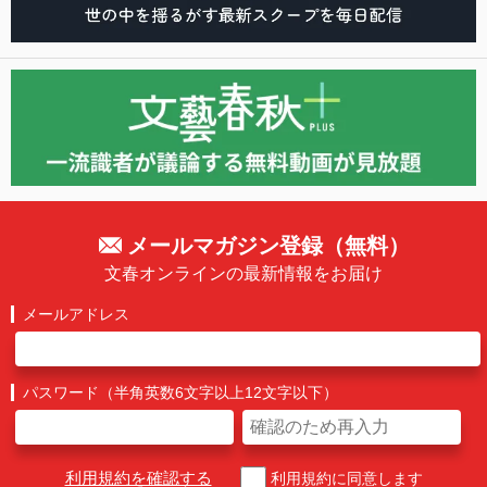
メールマガジン登録（無料）
文春オンラインの最新情報をお届け
メールアドレス
パスワード（半角英数6文字以上12文字以下）
利用規約を確認する
利用規約に同意します