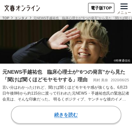
電子版TOP
メニュー
TOP
エンタメ
元NEWS手越祐也 臨床心理士が“6つの発言”から見た「聞けば聞
元NEWS手越祐也 臨床心理士が“6つの発言”から見た
「聞けば聞くほどモヤモヤする」理由
岡村 美奈
2020/06/25
言い分はわかったけれど、聞けば聞くほどモヤモヤ感が強くなる。6月23
日午後8時から約115分に渡って行われた元NEWS・手越祐也氏の緊急記者
会見は、そんな印象だった。 明るくポジティブ、ヤンチャな彼のイメー
ジそのま…
続きを読む