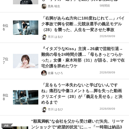
5時間前
黒島 暁生
「右脚があらぬ方向に180度ねじれて…」バイ
ク事故で脚を切断…元競泳選手の義足モデル
6位
6
（28）を襲った、人生を一変させた事故
2026/08/09
市川 はるひ
『イタズラなKiss』主演→26歳で芸能引退→
難病の母を24時間介護…「母もきっとつらか
7位
った」女優・麻木玲那（31）が語る、2年で在
7
宅介護を辞めたワケ
2026/08/09
佐藤 ちひろ
「足をもう一本失わないと学ばないんです
ね」痛烈な中傷コメントも…脚を失った動画
8位
クリエイター（28）が「義足を見せる」と決
8
めるまで
2026/08/09
市川 はるひ
“順風満帆”な会社を父から受け継いだ矢先、リーマ
PR
ンショックで“絶望的状況”に…→「一時期は納品3