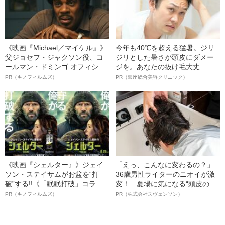
《映画『Michael／マイケル』》
今年も40℃を超える猛暑。ジリ
父ジョセフ・ジャクソン役、コ
ジリとした暑さが頭皮にダメー
ールマン・ドミンゴ オフィシャ
ジを。あなたの抜け毛大丈
ルインタビュー“観客を魅了した
夫！？
PR（キノフィルムズ）
PR（銀座総合美容クリニック）
名優、複雑な父親像への想いを
語る”《日本興収70億円突破》
《映画『シェルター』》ジェイ
「えっ、こんなに変わるの？」
ソン・ステイサムがお盆を“打
36歳男性ライターのニオイが激
破”する!!《「眠眠打破」コラ
変！ 夏場に気になる“頭皮のニ
ボ》
オイ”や“ベタつき”を解消す
PR（キノフィルムズ）
PR（株式会社スヴェンソン）
る、“ウィッグのスペシャリス
ト”が生み出した徹底ケアとは