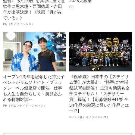
監督》“女性の性”を真摯に描く意
2026大募集
欲作に黒木瞳・西岡德馬・吉田
PR
羊が出演決定！《映画『月がみ
ている』》
PR（キノフィルムズ）
オープン1周年を記念した特別イ
《祝59歳》日本中の【ステイサ
ベントがサムソナイト・ブラッ
ム愛】が大暴走！ “勝手に”生誕
クレーベル銀座店で開催 仕事
祭試写会開催！ 主演も助演も全
も人生も自分らしく～笑顔あふ
部ステイサム！「ステサミー
れる特別対談～
賞」爆誕！【応募総数941票 全
54作品の栄冠に輝いた作品とは
PR（サムソナイト・ジャパン）
ー!?】
PR（（株）キノフィルムズ）