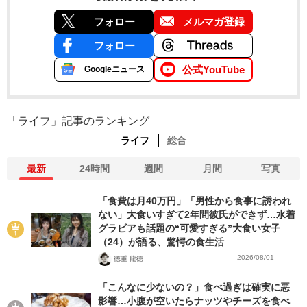
フォロー
メルマガ登録
フォロー
公式YouTube
Googleニュース
「ライフ」記事のランキング
ライフ
総合
最新
24時間
週間
月間
写真
「食費は月40万円」「男性から食事に誘われ
ない」大食いすぎて2年間彼氏ができず…水着
グラビアも話題の“可愛すぎる”大食い女子
（24）が語る、驚愕の食生活
2026/08/01
徳重 龍徳
「こんなに少ないの？」食べ過ぎは確実に悪
影響…小腹が空いたらナッツやチーズを食べ