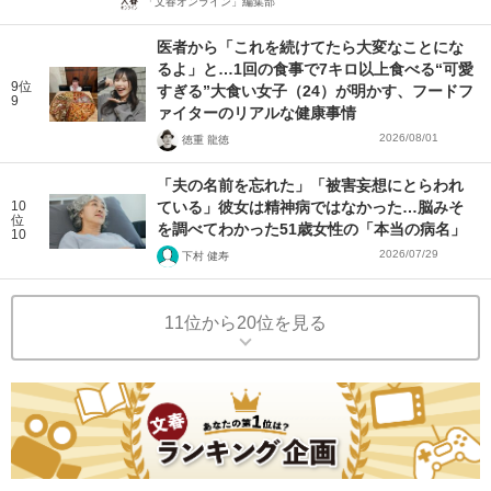
「文春オンライン」編集部
医者から「これを続けてたら大変なことにな
るよ」と…1回の食事で7キロ以上食べる“可愛
9位
すぎる”大食い女子（24）が明かす、フードフ
9
ァイターのリアルな健康事情
2026/08/01
徳重 龍徳
「夫の名前を忘れた」「被害妄想にとらわれ
10
ている」彼女は精神病ではなかった…脳みそ
位
を調べてわかった51歳女性の「本当の病名」
10
2026/07/29
下村 健寿
11位から20位を見る