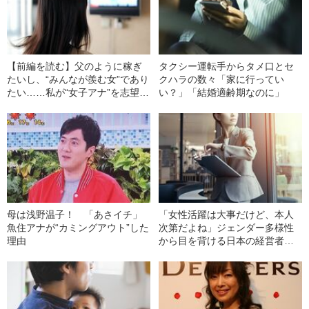
【前編を読む】父のように稼ぎ
タクシー運転手からタメ口とセ
たいし、“みんなが羨む女”であり
クハラの数々「家に行ってい
たい……私が“女子アナ”を志望し
い？」「結婚適齢期なのに」
た理由
母は浅野温子！ 「あさイチ」
「女性活躍は大事だけど、本人
魚住アナが“カミングアウト”した
次第だよね」ジェンダー多様性
理由
から目を背ける日本の経営者た
ち