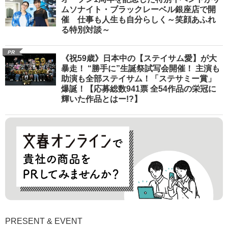
ムソナイト・ブラックレーベル銀座店で開
催 仕事も人生も自分らしく～笑顔あふれ
る特別対談～
PR
《祝59歳》日本中の【ステイサム愛】が大
暴走！ “勝手に”生誕祭試写会開催！ 主演も
助演も全部ステイサム！「ステサミー賞」
爆誕！【応募総数941票 全54作品の栄冠に
輝いた作品とはー!?】
PRESENT & EVENT