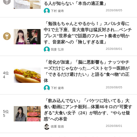
る人が知らない「本当の適正量」
2026/08/05
下村 健寿
「勉強もちゃんとやるから！」スパルタ母に
中1で土下座、音大進学は猛反対され…ベンチ
プレス“世界金”で話題のフルート奏者が明か
す、音楽家への「険しすぎる道」
2026/08/01
我妻 弘崇
「老化が加速」「脳に悪影響も」ナッツやチ
ーズだけじゃなかった…ベストセラー医師が
4位
「できるだけ避けたい」と語る“食べ物”の正
4
体
2026/08/05
下村 健寿
「飲み込んでない」「バケツに吐いてる」大
食い動画にアンチ殺到…体重46キロの“可愛す
5位
ぎる”大食い女子（24）が明かす、“やらせ疑
5
惑”への本音
2026/08/01
徳重 龍徳