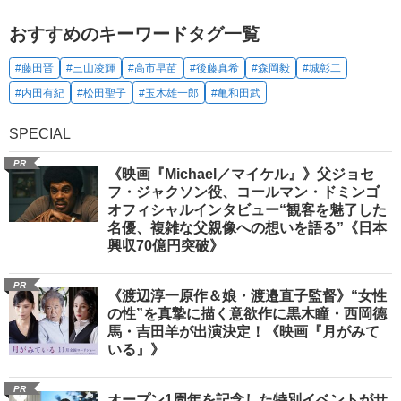
おすすめのキーワードタグ一覧
#藤田晋
#三山凌輝
#高市早苗
#後藤真希
#森岡毅
#城彰二
#内田有紀
#松田聖子
#玉木雄一郎
#亀和田武
SPECIAL
PR
《映画『Michael／マイケル』》父ジョセ
フ・ジャクソン役、コールマン・ドミンゴ
オフィシャルインタビュー“観客を魅了した
名優、複雑な父親像への想いを語る”《日本
興収70億円突破》
PR
《渡辺淳一原作＆娘・渡邉直子監督》“女性
の性”を真摯に描く意欲作に黒木瞳・西岡德
馬・吉田羊が出演決定！《映画『月がみて
いる』》
PR
オープン1周年を記念した特別イベントがサ