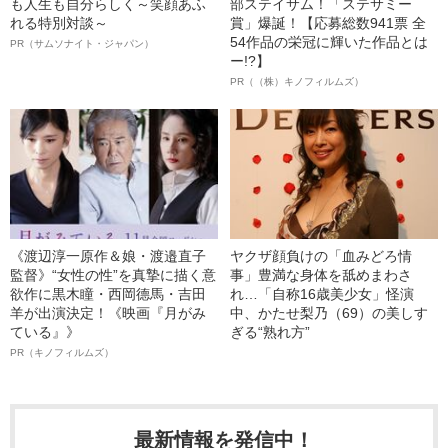
も人生も自分らしく～笑顔あふ
部ステイサム！「ステサミー
れる特別対談～
賞」爆誕！【応募総数941票 全
54作品の栄冠に輝いた作品とは
PR（サムソナイト・ジャパン）
ー!?】
PR（（株）キノフィルムズ）
《渡辺淳一原作＆娘・渡邉直子
ヤクザ顔負けの「血みどろ情
監督》“女性の性”を真摯に描く意
事」豊満な身体を舐めまわさ
欲作に黒木瞳・西岡德馬・吉田
れ…「自称16歳美少女」怪演
羊が出演決定！《映画『月がみ
中、かたせ梨乃（69）の美しす
ている』》
ぎる“熟れ方”
PR（キノフィルムズ）
最新情報を発信中！