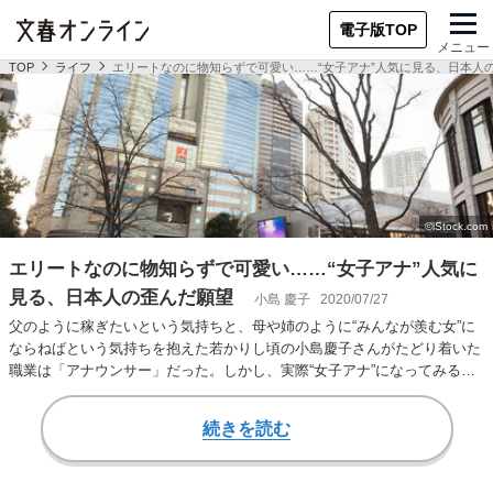
電子版TOP
メニュー
TOP
ライフ
エリートなのに物知らずで可愛い……“女子アナ”人気に見る、日本人
エリートなのに物知らずで可愛い……“女子アナ”人気に
見る、日本人の歪んだ願望
小島 慶子
2020/07/27
父のように稼ぎたいという気持ちと、母や姉のように“みんなが羨む女”に
ならねばという気持ちを抱えた若かりし頃の小島慶子さんがたどり着いた
職業は「アナウンサー」だった。しかし、実際“女子アナ”になってみる
と、“女子アナ…
続きを読む