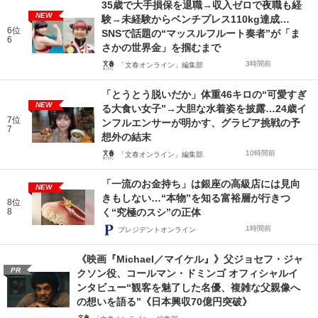
35歳で大手損保を退職→収入ゼロで夜職も経
NEW
験→未経験からベンチプレス110kg達成…
6位
SNSで話題の“マッスルフルート奏者”が「ま
6
さかの世界金」を掴むまで
3時間前
「文春オンライン」編集部
「とうとう脱いだか」体重46キロの“可愛すぎ
NEW
る大食い女子”→大胆な水着姿を披露…24歳イ
7位
ンフルエンサーが明かす、グラビア挑戦の予
7
想外の結末
10時間前
「文春オンライン」編集部
「一流のお金持ち」は銀座の高級店には見向
NEW
きもしない…“本物”を知る富裕層が行きつ
8位
8
く“究極のスシ”の正体
1時間前
プレジデントオンライン
《映画『Michael／マイケル』》父ジョセフ・ジャ
PR
クソン役、コールマン・ドミンゴ オフィシャルイ
ンタビュー“観客を魅了した名優、複雑な父親像へ
の想いを語る”《日本興収70億円突破》