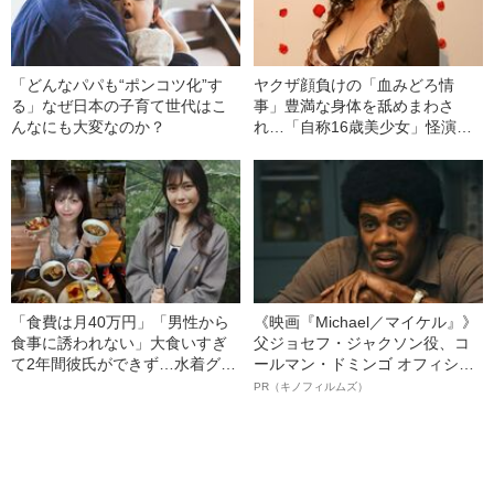
「どんなパパも“ポンコツ化”す
ヤクザ顔負けの「血みどろ情
る」なぜ日本の子育て世代はこ
事」豊満な身体を舐めまわさ
んなにも大変なのか？
れ…「自称16歳美少女」怪演
中、かたせ梨乃（69）の美しす
ぎる“熟れ方”
「食費は月40万円」「男性から
《映画『Michael／マイケル』》
食事に誘われない」大食いすぎ
父ジョセフ・ジャクソン役、コ
て2年間彼氏ができず…水着グラ
ールマン・ドミンゴ オフィシャ
ビアも話題の“可愛すぎる”大食い
ルインタビュー“観客を魅了した
PR（キノフィルムズ）
女子（24）が語る、驚愕の食生
名優、複雑な父親像への想いを
活
語る”《日本興収70億円突破》