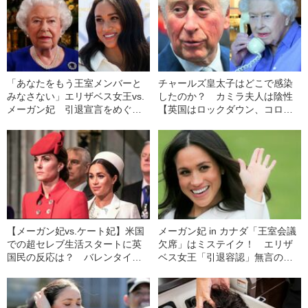
「あなたをもう王室メンバーと
チャールズ皇太子はどこで感染
みなさない」エリザベス女王vs.
したのか？ カミラ夫人は陰性
メーガン妃 引退宣言をめぐる
【英国はロックダウン、コロナ
水面下の嫁姑戦争
厳戒態勢】
【メーガン妃vs.ケート妃】米国
メーガン妃 in カナダ「王室会議
での超セレブ生活スタートに英
欠席」はミステイク！ エリザ
国民の反応は？ バレンタイン
ベス女王「引退容認」無言のね
をめぐる”赤と白のバラ戦争”
らい