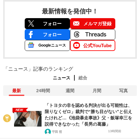
最新情報を発信中！
フォロー
メルマガ登録
フォロー
公式YouTube
Googleニュース
「ニュース」記事のランキング
ニュース
総合
最新
24時間
週間
月間
写真
「トヨタの非を認める判決が出る可能性は、
NEW
限りなくゼロ」裁判で“勝ち目がない”と伝え
たけれど…《池袋暴走事故》父・飯塚幸三を
説得できなかった「長男の葛藤」
13時間前
守田 哲