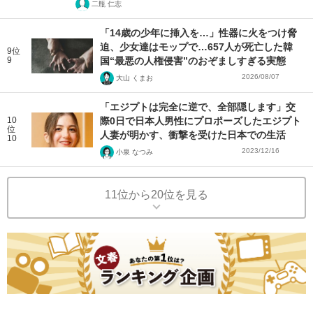
二瓶 仁志
「14歳の少年に挿入を…」性器に火をつけ脅
迫、少女達はモップで…657人が死亡した韓
9位
9
国“最悪の人権侵害”のおぞましすぎる実態
2026/08/07
大山 くまお
「エジプトは完全に逆で、全部隠します」交
10
際0日で日本人男性にプロポーズしたエジプト
位
人妻が明かす、衝撃を受けた日本での生活
10
2023/12/16
小泉 なつみ
11位から20位を見る