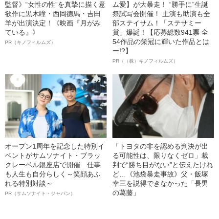
監督》“女性の性”を真摯に描く意
ム愛】が大暴走！ “勝手に”生誕
欲作に黒木瞳・西岡德馬・吉田
祭試写会開催！ 主演も助演も全
羊が出演決定！《映画『月がみ
部ステイサム！「ステサミー
ている』》
賞」爆誕！【応募総数941票 全
54作品の栄冠に輝いた作品とは
PR（キノフィルムズ）
ー!?】
PR（（株）キノフィルムズ）
オープン1周年を記念した特別イ
「トヨタの非を認める判決が出
ベントがサムソナイト・ブラッ
る可能性は、限りなくゼロ」裁
クレーベル銀座店で開催 仕事
判で“勝ち目がない”と伝えたけれ
も人生も自分らしく～笑顔あふ
ど…《池袋暴走事故》父・飯塚
れる特別対談～
幸三を説得できなかった「長男
の葛藤」
PR（サムソナイト・ジャパン）