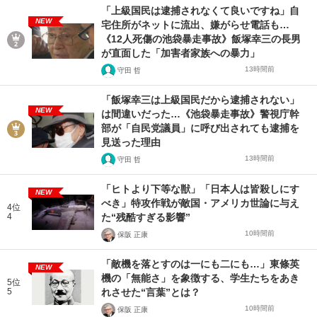
「上級国民は逮捕されなくて良いですね」自
NEW
宅住所がネットに流出、嫌がらせ電話も…
《12人死傷の池袋暴走事故》飯塚幸三の長男
が直面した「加害者家族への暴力」
13時間前
守田 哲
「飯塚幸三は上級国民だから逮捕されない」
NEW
は間違いだった…《池袋暴走事故》警視庁幹
部が「自民党議員」に呼び出されても逮捕を
見送った理由
13時間前
守田 哲
「ヒトより下等な獣」「日本人は皆殺しにす
NEW
べき」特攻作戦が敵国・アメリカ世論に与え
4位
4
た“残酷すぎる影響”
10時間前
保阪 正康
「敵機を落とすのは一にも二にも…」東條英
NEW
機の「無能さ」を象徴する、学生たちをあき
5位
5
れさせた“言葉”とは？
10時間前
保阪 正康