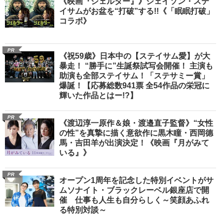
《映画『シェルター』》ジェイソン・ステ
イサムがお盆を“打破”する!!《「眠眠打破」
コラボ》
PR
《祝59歳》日本中の【ステイサム愛】が大
暴走！ “勝手に”生誕祭試写会開催！ 主演も
助演も全部ステイサム！「ステサミー賞」
爆誕！【応募総数941票 全54作品の栄冠に
輝いた作品とはー!?】
PR
《渡辺淳一原作＆娘・渡邉直子監督》“女性
の性”を真摯に描く意欲作に黒木瞳・西岡德
馬・吉田羊が出演決定！《映画『月がみて
いる』》
PR
オープン1周年を記念した特別イベントがサ
ムソナイト・ブラックレーベル銀座店で開
催 仕事も人生も自分らしく～笑顔あふれ
る特別対談～