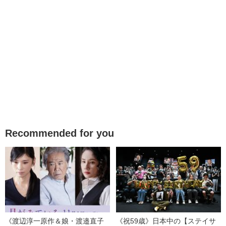
Recommended for you
《渡辺淳一原作＆娘・渡邉直子
《祝59歳》日本中の【ステイサ