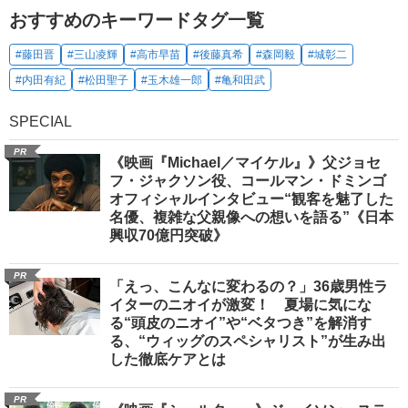
おすすめのキーワードタグ一覧
#藤田晋
#三山凌輝
#高市早苗
#後藤真希
#森岡毅
#城彰二
#内田有紀
#松田聖子
#玉木雄一郎
#亀和田武
SPECIAL
PR
《映画『Michael／マイケル』》父ジョセ
フ・ジャクソン役、コールマン・ドミンゴ
オフィシャルインタビュー“観客を魅了した
名優、複雑な父親像への想いを語る”《日本
興収70億円突破》
PR
「えっ、こんなに変わるの？」36歳男性ラ
イターのニオイが激変！ 夏場に気にな
る“頭皮のニオイ”や“ベタつき”を解消す
る、“ウィッグのスペシャリスト”が生み出
した徹底ケアとは
PR