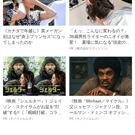
《カナダで年越し》英メーガン
「えっ、こんなに変わるの？」
妃はなぜ”炎上プリンセス”になっ
36歳男性ライターのニオイが激
てしまったのか
変！ 夏場に気になる“頭皮のニ
オイ”や“ベタつき”を解消す
PR（株式会社スヴェンソン）
る、“ウィッグのスペシャリス
ト”が生み出した徹底ケアとは
《映画『シェルター』》ジェイ
《映画『Michael／マイケル』》
ソン・ステイサムがお盆を“打
父ジョセフ・ジャクソン役、コ
破”する!!《「眠眠打破」コラ
ールマン・ドミンゴ オフィシャ
ボ》
ルインタビュー“観客を魅了した
PR（キノフィルムズ）
PR（キノフィルムズ）
名優、複雑な父親像への想いを
語る”《日本興収70億円突破》