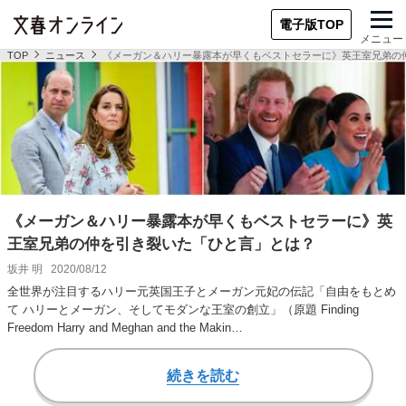
電子版TOP
メニュー
TOP
ニュース
《メーガン＆ハリー暴露本が早くもベストセラーに》英王室兄弟の
《メーガン＆ハリー暴露本が早くもベストセラーに》英
王室兄弟の仲を引き裂いた「ひと言」とは？
坂井 明
2020/08/12
全世界が注目するハリー元英国王子とメーガン元妃の伝記「自由をもとめ
て ハリーとメーガン、そしてモダンな王室の創立」（原題 Finding
Freedom Harry and Meghan and the Makin…
続きを読む