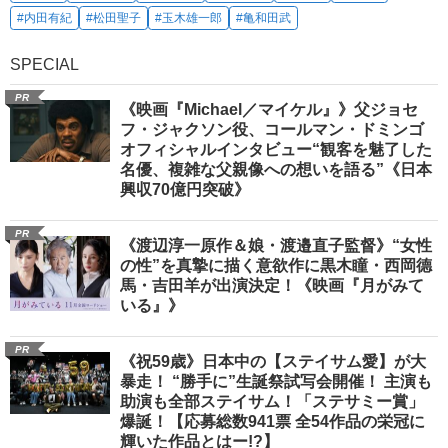
#内田有紀
#松田聖子
#玉木雄一郎
#亀和田武
SPECIAL
PR
《映画『Michael／マイケル』》父ジョセ
フ・ジャクソン役、コールマン・ドミンゴ
オフィシャルインタビュー“観客を魅了した
名優、複雑な父親像への想いを語る”《日本
興収70億円突破》
PR
《渡辺淳一原作＆娘・渡邉直子監督》“女性
の性”を真摯に描く意欲作に黒木瞳・西岡德
馬・吉田羊が出演決定！《映画『月がみて
いる』》
PR
《祝59歳》日本中の【ステイサム愛】が大
暴走！ “勝手に”生誕祭試写会開催！ 主演も
助演も全部ステイサム！「ステサミー賞」
爆誕！【応募総数941票 全54作品の栄冠に
輝いた作品とはー!?】