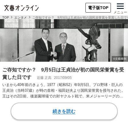
電子版TOP
メニュー
TOP
エンタメ
ご存知ですか？ 9月5日は王貞治が初の国民栄誉賞を受賞した日で
ご存知ですか？ 9月5日は王貞治が初の国民栄誉賞を受
賞した日です
近藤 正高
2017/09/05
いまから40年前のきょう、1977（昭和52）年9月5日、プロ野球・巨人の
王貞治（当時37歳）が時の首相・福田赳夫より国民栄誉賞を授与された。
王はその2日前、後楽園球場での対ヤクルト戦で、米メジャーリーグのハ
ンク・…
続きを読む