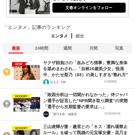
文春オンラインをフォロー
「エンタメ」記事のランキング
エンタメ
総合
最新
24時間
週間
月間
写真
ヤクザ顔負けの「血みどろ情事」豊満な身体
NEW
を舐めまわされ…「自称16歳美少女」怪演
中、かたせ梨乃（69）の美しすぎる“熟れ方”
21時間前
ゆるま 小林
「敗因分析は一切聞かれなかった」侍ジャパ
SCOOP!
ン選手が証言した“NPB聞き取り調査”の実態
「選手から次期監督の要求は…」
2026/08/06
「週刊文春」編集部
三山凌輝が妻・趣里との「キス・濡れ場禁止
SCOOP!
ルール」を破って既婚の元宝塚女優・花乃ま