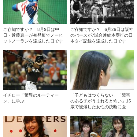
ご存知ですか？ 8月9日は中
ご存知ですか？ 6月26日は阪神
日・近藤真一が初登板でノーヒ
のバースが7試合連続本塁打の日
ットノーランを達成した日です
本タイ記録を達成した日です
イチロー「驚異のルーティー
「子どもはつくらない」「障害
ン」に学ぶ
のある子がうまれると怖い」15
歳で被爆した女性の決断に医者
が激怒…彼女の人生を変えた“医
者からの衝撃的な一言”