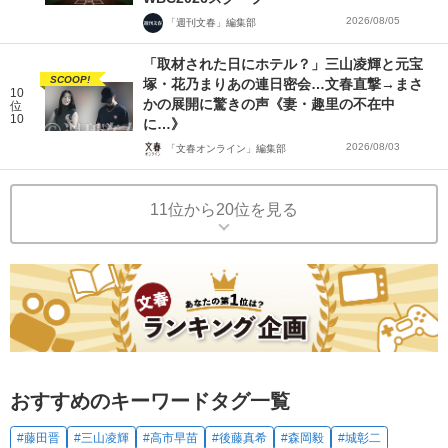
2026/08/05
「週刊文春」編集部
「取材された日にホテル？」三山凌輝と元宝
SCOOP!
塚・花乃まりあの連日密会…文春直撃→まさ
10
かの展開に驚きの声《妻・趣里の不在中
位
10
に…》
2026/08/03
「文春オンライン」編集部
11位から20位を見る
おすすめのキーワードタグ一覧
#藤田晋
#三山凌輝
#高市早苗
#後藤真希
#森岡毅
#城彰二