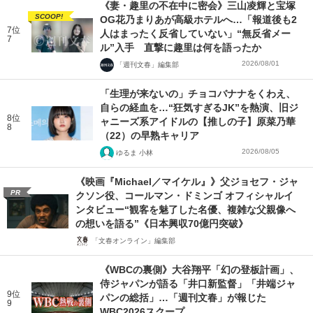
《妻・趣里の不在中に密会》三山凌輝と宝塚
SCOOP!
OG花乃まりあが高級ホテルへ…「報道後も2
7位
人はまったく反省していない」“無反省メー
7
ル”入手 直撃に趣里は何を語ったか
2026/08/01
「週刊文春」編集部
「生理が来ないの」チョコバナナをくわえ、
自らの経血を…“狂気すぎるJK”を熱演、旧ジ
8位
ャニーズ系アイドルの【推しの子】原菜乃華
8
（22）の早熟キャリア
2026/08/05
ゆるま 小林
《映画『Michael／マイケル』》父ジョセフ・ジャ
PR
クソン役、コールマン・ドミンゴ オフィシャルイ
ンタビュー“観客を魅了した名優、複雑な父親像へ
の想いを語る”《日本興収70億円突破》
「文春オンライン」編集部
《WBCの裏側》大谷翔平「幻の登板計画」、
侍ジャパンが語る「井口新監督」「井端ジャ
9位
パンの総括」…「週刊文春」が報じた
9
WBC2026スクープ