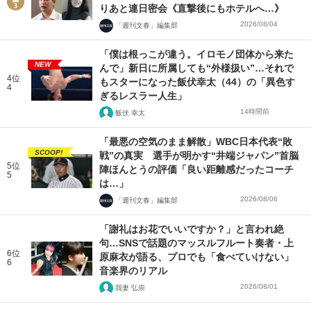
りあと連日密会《直撃後にもホテルへ…》
2026/08/04
「週刊文春」編集部
「僕は根っこが違う。イロモノ団体から来た
NEW
んで」新日に所属しても“外様扱い”…それで
4位
もスターになった飯伏幸太（44）の「異色す
4
ぎるレスラー人生」
14時間前
飯伏 幸太
「最悪の空気のまま解散」WBC日本代表“敗
SCOOP!
戦”の真実 選手が明かす“井端ジャパン”首脳
5位
陣ほんとうの評価「良い距離感だったコーチ
5
は…」
2026/08/06
「週刊文春」編集部
「謝礼はお花でいいですか？」と言われ絶
句…SNSで話題のマッスルフルート奏者・上
6位
原麻衣が語る、プロでも「食べていけない」
6
音楽界のリアル
2026/08/01
我妻 弘崇