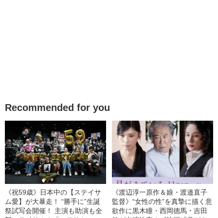
Recommended for you
《祝59歳》日本中の【ステイサ
《渡辺淳一原作＆娘・渡邉直子
ム愛】が大暴走！ “勝手に”生誕
監督》“女性の性”を真摯に描く意
祭試写会開催！ 主演も助演も全
欲作に黒木瞳・西岡德馬・吉田