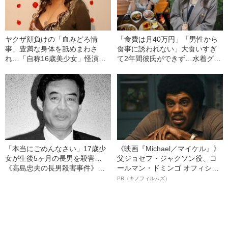
ヤクザ顔負けの「血みどろ情
「食費は月40万円」「男性から
事」豊満な身体を舐めまわさ
食事に誘われない」大食いすぎ
れ…「自称16歳美少女」怪演
て2年間彼氏ができず…水着グラ
中、かたせ梨乃（69）の美しす
ビアも話題の“可愛すぎる”大食い
ぎる“熟れ方”
女子（24）が語る、驚愕の食生
活
「本当にごめんなさい」17歳少
《映画『Michael／マイケル』》
女が生後5ヶ月の長男を殺害…
父ジョセフ・ジャクソン役、コ
《高島忠夫の長男殺害事件》夫
ールマン・ドミンゴ オフィシャ
婦が背負った“消えない傷”（昭和
ルインタビュー“観客を魅了した
PR（キノフィルムズ）
39年の事件）
名優、複雑な父親像への想いを
語る”《日本興収70億円突破》