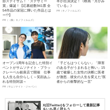
部ステイサム！「ステサミー
羊が出演決定！《映画『月がみ
賞」爆誕！【応募総数941票 全
ている』》
54作品の栄冠に輝いた作品とは
PR（キノフィルムズ）
ー!?】
PR（（株）キノフィルムズ）
オープン1周年を記念した特別イ
「子どもはつくらない」「障害
ベントがサムソナイト・ブラッ
のある子がうまれると怖い」15
クレーベル銀座店で開催 仕事
歳で被爆した女性の決断に医者
も人生も自分らしく～笑顔あふ
が激怒…彼女の人生を変えた“医
れる特別対談～
者からの衝撃的な一言”
PR（サムソナイト・ジャパン）
X(旧Twitter)をフォローして最新記事
をいち早く読もう