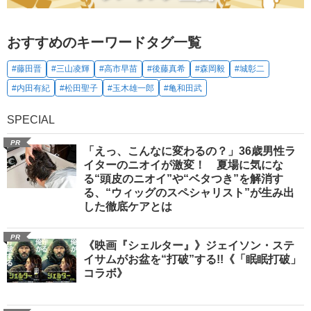
おすすめのキーワードタグ一覧
#藤田晋
#三山凌輝
#高市早苗
#後藤真希
#森岡毅
#城彰二
#内田有紀
#松田聖子
#玉木雄一郎
#亀和田武
SPECIAL
PR
「えっ、こんなに変わるの？」36歳男性ラ
イターのニオイが激変！ 夏場に気にな
る“頭皮のニオイ”や“ベタつき”を解消す
る、“ウィッグのスペシャリスト”が生み出
した徹底ケアとは
PR
《映画『シェルター』》ジェイソン・ステ
イサムがお盆を“打破”する!!《「眠眠打破」
コラボ》