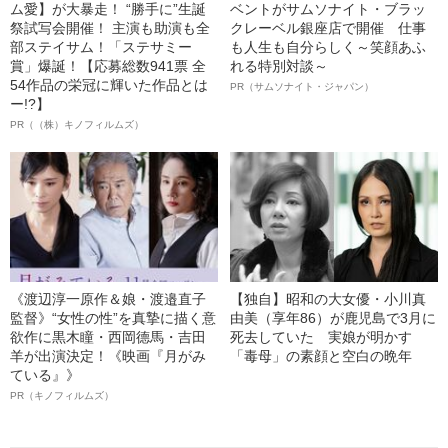
ム愛】が大暴走！ “勝手に”生誕
ベントがサムソナイト・ブラッ
祭試写会開催！ 主演も助演も全
クレーベル銀座店で開催 仕事
部ステイサム！「ステサミー
も人生も自分らしく～笑顔あふ
賞」爆誕！【応募総数941票 全
れる特別対談～
54作品の栄冠に輝いた作品とは
PR（サムソナイト・ジャパン）
ー!?】
PR（（株）キノフィルムズ）
《渡辺淳一原作＆娘・渡邉直子
【独自】昭和の大女優・小川真
監督》“女性の性”を真摯に描く意
由美（享年86）が鹿児島で3月に
欲作に黒木瞳・西岡德馬・吉田
死去していた 実娘が明かす
羊が出演決定！《映画『月がみ
「毒母」の素顔と空白の晩年
ている』》
PR（キノフィルムズ）