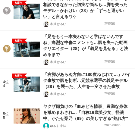
NEW
相談できなかった切実な悩みも…脚を失った
モデル・かわけい（28）が「ずっと運がい
い」と言えるワケ
2時間前
市川 はるひ
「足をもう一本失わないと学ばないんです
NEW
ね」痛烈な中傷コメントも…脚を失った動画
クリエイター（28）が「義足を見せる」と決
めるまで
2時間前
市川 はるひ
「右脚があらぬ方向に180度ねじれて…」バイ
NEW
ク事故で脚を切断…元競泳選手の義足モデル
4位
4
（28）を襲った、人生を一変させた事故
2時間前
市川 はるひ
ヤクザ顔負けの「血みどろ情事」豊満な身体
を舐めまわされ…「自称16歳美少女」怪演
5位
5
中、かたせ梨乃（69）の美しすぎる“熟れ方”
2026/08/06
ゆるま 小林