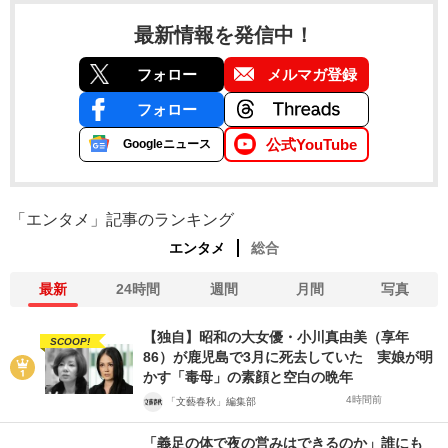
最新情報を発信中！
フォロー
メルマガ登録
フォロー
公式YouTube
Googleニュース
「エンタメ」記事のランキング
エンタメ
総合
最新
24時間
週間
月間
写真
【独自】昭和の大女優・小川真由美（享年
SCOOP!
86）が鹿児島で3月に死去していた 実娘が明
かす「毒母」の素顔と空白の晩年
4時間前
「文藝春秋」編集部
「義足の体で夜の営みはできるのか」誰にも