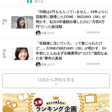
二瓶 仁志
「印税は1円ももらっていません」19年ぶりに
芸能界に復帰したZONE・MIZUHO（38）が
9位
明かす、紅白3年連続出場したのに“月収8万
9
円”だった絶頂期
2026/08/08
佐藤 ちひろ
「収録後に泣いていた、って報じられたけ
ど…」ZONEのMIZUHO（38）が明かす、24
10
年前にとんねるず石橋貴明がつけた“強烈なあ
位
10
だ名”事件の真相
2026/08/08
佐藤 ちひろ
11位から20位を見る