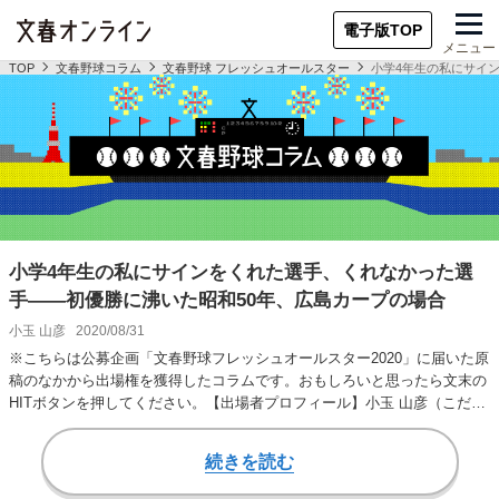
電子版TOP
メニュー
TOP
文春野球コラム
文春野球 フレッシュオールスター
小学4年生の私にサイ
小学4年生の私にサインをくれた選手、くれなかった選
手――初優勝に沸いた昭和50年、広島カープの場合
小玉 山彦
2020/08/31
※こちらは公募企画「文春野球フレッシュオールスター2020」に届いた原
稿のなかから出場権を獲得したコラムです。おもしろいと思ったら文末の
HITボタンを押してください。【出場者プロフィール】小玉 山彦（こだ
ま・やまひこ…
続きを読む