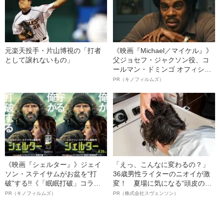
元楽天投手・片山博視の「打者
《映画『Michael／マイケル』》
として譲れないもの」
父ジョセフ・ジャクソン役、コ
ールマン・ドミンゴ オフィシャ
ルインタビュー“観客を魅了した
PR（キノフィルムズ）
名優、複雑な父親像への想いを
語る”《日本興収70億円突破》
《映画『シェルター』》ジェイ
「えっ、こんなに変わるの？」
ソン・ステイサムがお盆を“打
36歳男性ライターのニオイが激
破”する!!《「眠眠打破」コラ
変！ 夏場に気になる“頭皮のニ
ボ》
オイ”や“ベタつき”を解消す
PR（キノフィルムズ）
PR（株式会社スヴェンソン）
る、“ウィッグのスペシャリス
ト”が生み出した徹底ケアとは