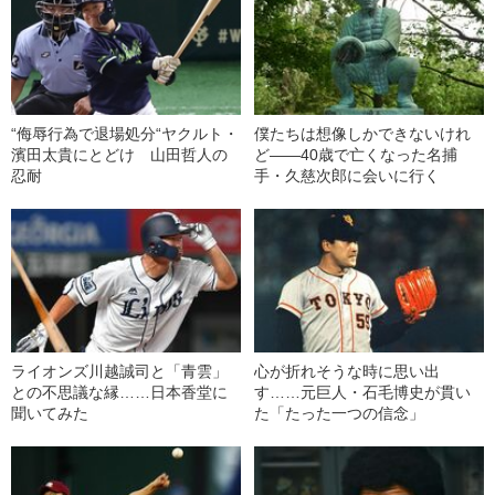
“侮辱行為で退場処分“ヤクルト・
僕たちは想像しかできないけれ
濱田太貴にとどけ 山田哲人の
ど――40歳で亡くなった名捕
忍耐
手・久慈次郎に会いに行く
ライオンズ川越誠司と「青雲」
心が折れそうな時に思い出
との不思議な縁……日本香堂に
す……元巨人・石毛博史が貫い
聞いてみた
た「たった一つの信念」