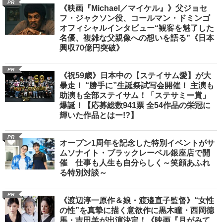
PR
《映画『Michael／マイケル』》父ジョセ
フ・ジャクソン役、コールマン・ドミンゴ
オフィシャルインタビュー“観客を魅了した
名優、複雑な父親像への想いを語る”《日本
興収70億円突破》
PR
《祝59歳》日本中の【ステイサム愛】が大
暴走！ “勝手に”生誕祭試写会開催！ 主演も
助演も全部ステイサム！「ステサミー賞」
爆誕！【応募総数941票 全54作品の栄冠に
輝いた作品とはー!?】
PR
オープン1周年を記念した特別イベントがサ
ムソナイト・ブラックレーベル銀座店で開
催 仕事も人生も自分らしく～笑顔あふれ
る特別対談～
PR
《渡辺淳一原作＆娘・渡邉直子監督》“女性
の性”を真摯に描く意欲作に黒木瞳・西岡德
馬・吉田羊が出演決定！《映画『月がみて