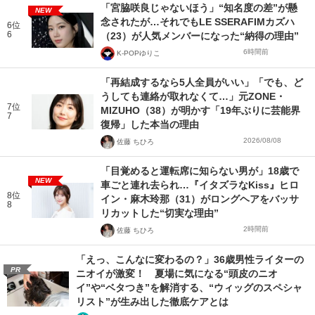
「宮脇咲良じゃないほう」“知名度の差”が懸
NEW
念されたが…それでもLE SSERAFIMカズハ
6位
6
（23）が人気メンバーになった“納得の理由”
6時間前
K-POPゆりこ
「再結成するなら5人全員がいい」「でも、ど
うしても連絡が取れなくて…」元ZONE・
7位
MIZUHO（38）が明かす「19年ぶりに芸能界
7
復帰」した本当の理由
2026/08/08
佐藤 ちひろ
「目覚めると運転席に知らない男が」18歳で
NEW
車ごと連れ去られ…『イタズラなKiss』ヒロ
8位
イン・麻木玲那（31）がロングヘアをバッサ
8
リカットした“切実な理由”
2時間前
佐藤 ちひろ
「えっ、こんなに変わるの？」36歳男性ライターの
PR
ニオイが激変！ 夏場に気になる“頭皮のニオ
イ”や“ベタつき”を解消する、“ウィッグのスペシャ
リスト”が生み出した徹底ケアとは