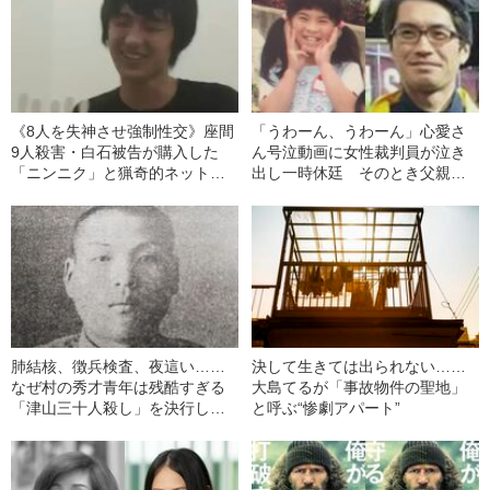
《8人を失神させ強制性交》座間
「うわーん、うわーん」心愛さ
9人殺害・白石被告が購入した
ん号泣動画に女性裁判員が泣き
「ニンニク」と猟奇的ネット履
出し一時休廷 そのとき父親
歴
は……
肺結核、徴兵検査、夜這い……
決して生きては出られない……
なぜ村の秀才青年は残酷すぎる
大島てるが「事故物件の聖地」
「津山三十人殺し」を決行した
と呼ぶ“惨劇アパート”
のか