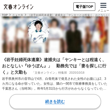
電子版TOP
メニュー
TOP
ニュース
《岩手妊婦死体遺棄》逮捕夫は「ヤンキーとは程遠く、おとなしい
《岩手妊婦死体遺棄》逮捕夫は「ヤンキーとは程遠く、
おとなしい『ゆうぽん』」 勤務先では「妻を探しに行
く」と欠勤も
「文春オンライン」特集班
2020/10/18
岩手県奥州市の音羽山で4月、白骨死体で発見された女性のお腹には2、3
カ月になる命が宿っていた。女性は、隣の一関市で医療事務員をしていた
千葉恵さん（当時36）。昨年5月31日から行方がわからなくなっていた。
「恵さんが…
続きを読む