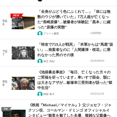
「全身がぶどう色にふくれて…」「体には無
NEW
数のウジが湧いていた」7万人超が亡くなっ
6位
た“長崎原爆”…被爆者が体験記「黒本」に綴
6
った“原爆の実態”
10時間前
フリート横田
「特攻で715人が戦死」「米軍からは“馬鹿”扱
い」…発案者なのに「人間爆弾・桜花」に乗
7位
7
れなかった男のその後
2026/08/04
神立 尚紀
《池袋暴走事故》「毎日、亡くなった方々の
ご冥福を祈っています」車いすで面会、額に
8位
は大きなアザが…飯塚幸三受刑者が語った“獄
8
中生活”
2022/11/24
阿部 恭子
《映画『Michael／マイケル』》父ジョセフ・ジャ
PR
クソン役、コールマン・ドミンゴ オフィシャルイ
ンタビュー“観客を魅了した名優、複雑な父親像へ