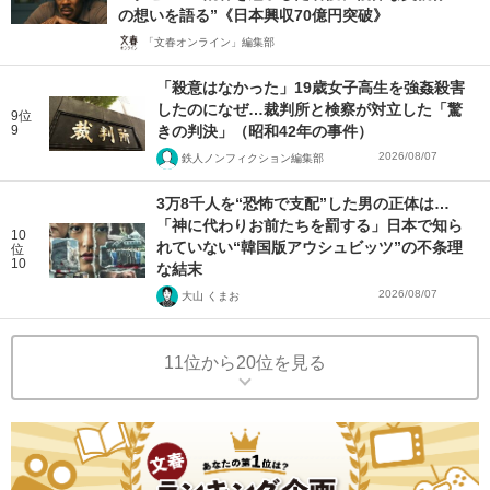
の想いを語る”《日本興収70億円突破》
「文春オンライン」編集部
「殺意はなかった」19歳女子高生を強姦殺害
したのになぜ…裁判所と検察が対立した「驚
9位
9
きの判決」（昭和42年の事件）
2026/08/07
鉄人ノンフィクション編集部
3万8千人を“恐怖で支配”した男の正体は…
「神に代わりお前たちを罰する」日本で知ら
10
れていない“韓国版アウシュビッツ”の不条理
位
10
な結末
2026/08/07
大山 くまお
11位から20位を見る