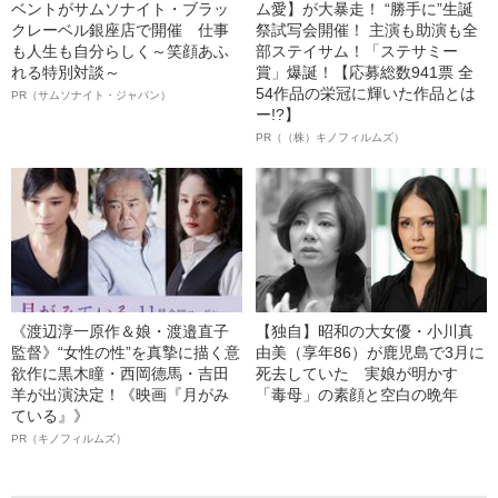
ベントがサムソナイト・ブラッ
ム愛】が大暴走！ “勝手に”生誕
クレーベル銀座店で開催 仕事
祭試写会開催！ 主演も助演も全
も人生も自分らしく～笑顔あふ
部ステイサム！「ステサミー
れる特別対談～
賞」爆誕！【応募総数941票 全
54作品の栄冠に輝いた作品とは
PR（サムソナイト・ジャパン）
ー!?】
PR（（株）キノフィルムズ）
《渡辺淳一原作＆娘・渡邉直子
【独自】昭和の大女優・小川真
監督》“女性の性”を真摯に描く意
由美（享年86）が鹿児島で3月に
欲作に黒木瞳・西岡德馬・吉田
死去していた 実娘が明かす
羊が出演決定！《映画『月がみ
「毒母」の素顔と空白の晩年
ている』》
PR（キノフィルムズ）