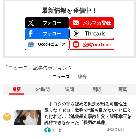
最新情報を発信中！
フォロー
メルマガ登録
フォロー
公式YouTube
Googleニュース
「ニュース」記事のランキング
ニュース
総合
最新
24時間
週間
月間
写真
「トヨタの非を認める判決が出る可能性は、
限りなくゼロ」裁判で“勝ち目がない”と伝え
たけれど…《池袋暴走事故》父・飯塚幸三を
説得できなかった「長男の葛藤」
2026/08/08
守田 哲