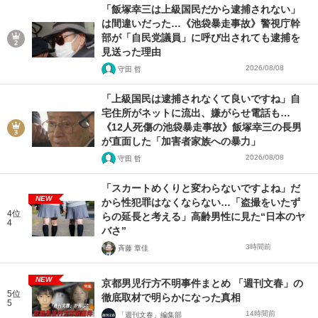
「飯塚幸三は上級国民だから逮捕されない」
は間違いだった…《池袋暴走事故》警視庁幹
部が「自民党議員」に呼び出されても逮捕を
見送った理由
2026/08/08
守田 哲
「上級国民は逮捕されなくて良いですね」自
宅住所がネットに流出、嫌がらせ電話も…
《12人死傷の池袋暴走事故》飯塚幸三の長男
が直面した「加害者家族への暴力」
2026/08/08
守田 哲
「スカートめくりと変わらないですよね」だ
NEW
から性犯罪はなくならない…「盗撮をいたず
4位
らの延長と考える」高齢男性に見た“日本のヤ
4
バさ”
3時間前
斉藤 章佳
NEW
京都男児行方不明事件まとめ 「週刊文春」の
5位
徹底取材で明らかになった真相
5
14時間前
「週刊文春」編集部