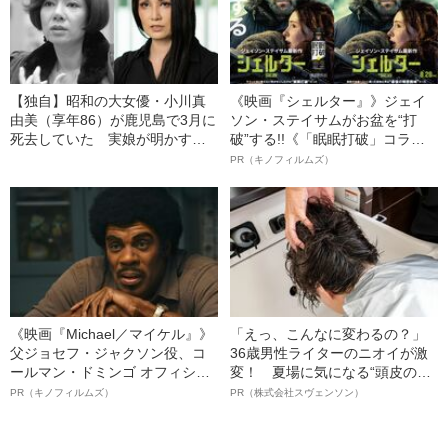
【独自】昭和の大女優・小川真
《映画『シェルター』》ジェイ
由美（享年86）が鹿児島で3月に
ソン・ステイサムがお盆を“打
死去していた 実娘が明かす
破”する!!《「眠眠打破」コラ
「毒母」の素顔と空白の晩年
ボ》
PR（キノフィルムズ）
《映画『Michael／マイケル』》
「えっ、こんなに変わるの？」
父ジョセフ・ジャクソン役、コ
36歳男性ライターのニオイが激
ールマン・ドミンゴ オフィシャ
変！ 夏場に気になる“頭皮のニ
ルインタビュー“観客を魅了した
オイ”や“ベタつき”を解消す
PR（キノフィルムズ）
PR（株式会社スヴェンソン）
名優、複雑な父親像への想いを
る、“ウィッグのスペシャリス
語る”《日本興収70億円突破》
ト”が生み出した徹底ケアとは