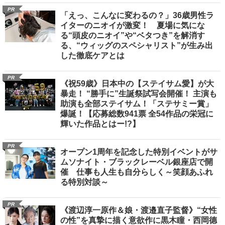
PR
「えっ、こんなに変わるの？」36歳男性ラ
イターのニオイが激変！ 夏場に気にな
る“頭皮のニオイ”や“ベタつき”を解消す
る、“ウィッグのスペシャリスト”が生み出
した徹底ケアとは
PR
《祝59歳》日本中の【ステイサム愛】が大
暴走！ “勝手に”生誕祭試写会開催！ 主演も
助演も全部ステイサム！「ステサミー賞」
爆誕！【応募総数941票 全54作品の栄冠に
輝いた作品とはー!?】
PR
オープン1周年を記念した特別イベントがサ
ムソナイト・ブラックレーベル銀座店で開
催 仕事も人生も自分らしく～笑顔あふれ
る特別対談～
PR
《渡辺淳一原作＆娘・渡邉直子監督》“女性
の性”を真摯に描く意欲作に黒木瞳・西岡德