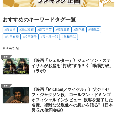
おすすめのキーワードタグ一覧
#藤田晋
#三山凌輝
#高市早苗
#後藤真希
#森岡毅
#城彰二
#内田有紀
#松田聖子
#玉木雄一郎
#亀和田武
SPECIAL
PR
《映画『シェルター』》ジェイソン・ステ
イサムがお盆を“打破”する!!《「眠眠打破」
コラボ》
PR
《映画『Michael／マイケル』》父ジョセ
フ・ジャクソン役、コールマン・ドミンゴ
オフィシャルインタビュー“観客を魅了した
名優、複雑な父親像への想いを語る”《日本
興収70億円突破》