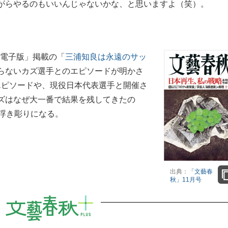
がらやるのもいいんじゃないかな、と思いますよ（笑）。
 電子版」掲載の「
三浦知良は永遠のサッ
らないカズ選手とのエピソードが明かさ
エピソードや、現役日本代表選手と開催さ
ズはなぜ大一番で結果を残してきたの
ら浮き彫りになる。
出典：
「文藝春
秋」11月号