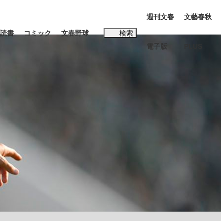
週刊文春
文藝春秋
読書
コミック
文春野球
検索
電子版
PLUS
インタビュー
読書
#松田聖子
む将棋
BC日本代表“敗戦”の真実 選手が明かす...