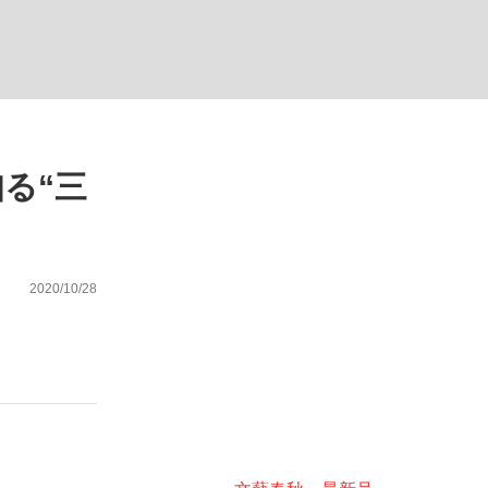
ない資産運用のすべて
る“三
が悲しい」『北の国から』倉本聰氏（91...
2020/10/28