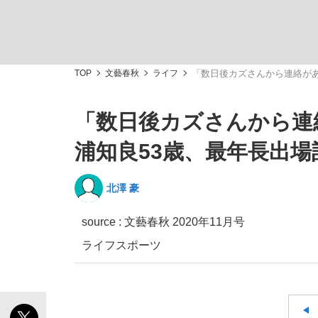
TOP
文藝春秋
ライフ
「数日後カズさんから連絡があ
「数日後カズさんから連
「敗因分析は一切聞かれなかった」侍ジャパン選
キングの誕生を、目撃せよ。
浦知良53歳、最年長出場
北澤 豪
source :
文藝春秋 2020年11月号
the Style
ライフ
スポーツ
「目標達成できなかったからと言って…」サッ