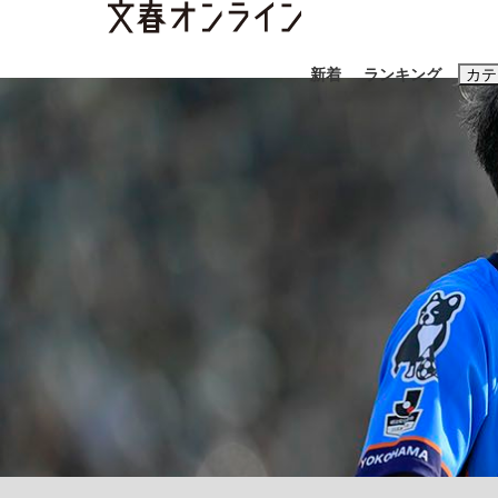
新着
ランキング
カテ
スクープ
ニュー
おすすめのキ
#藤田晋
#三
#玉木雄一郎
「90%は失敗する。でも…」本田圭佑が初め
終戦から81年