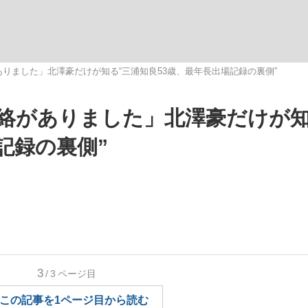
いまさら聞け
りました」北澤豪だけが知る“三浦知良53歳、最年長出場記録の裏側”
絡がありました」北澤豪だけが知
手が証言した“NPB聞...
「クマが悪者扱いされているの
記録の裏側”
もっと見る
3
/3
ページ目
カー日本代表・森保一監督...
この記事を1ページ目から読む