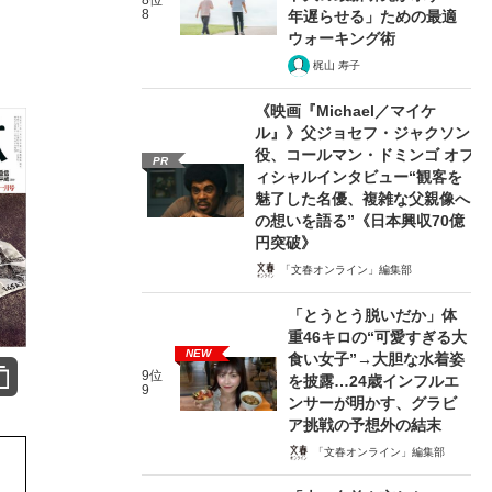
8位
8
年遅らせる」ための最適
ウォーキング術
梶山 寿子
《映画『Michael／マイケ
ル』》父ジョセフ・ジャクソン
役、コールマン・ドミンゴ オフ
PR
ィシャルインタビュー“観客を
魅了した名優、複雑な父親像へ
の想いを語る”《日本興収70億
円突破》
「文春オンライン」編集部
「とうとう脱いだか」体
重46キロの“可愛すぎる大
NEW
食い女子”→大胆な水着姿
9位
を披露…24歳インフルエ
9
ンサーが明かす、グラビ
ア挑戦の予想外の結末
「文春オンライン」編集部