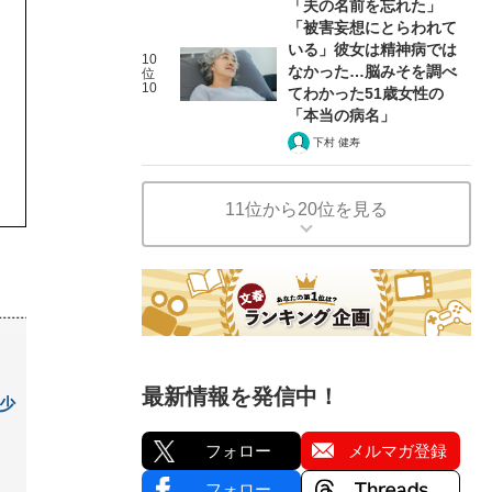
「夫の名前を忘れた」
「被害妄想にとらわれて
いる」彼女は精神病では
10
なかった…脳みそを調べ
位
10
てわかった51歳女性の
「本当の病名」
下村 健寿
11位から20位を見る
最新情報を発信中！
少
フォロー
メルマガ登録
フォロー