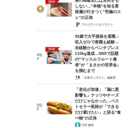
座の高級店には見向きも
NEW
しない…“本物”を知る富
裕層が行きつく“究極のス
シ”の正体
プレジデントオンライン
35歳で大手損保を退職→
収入ゼロで夜職も経験→
未経験からベンチプレス
NEW
110kg達成…SNSで話題
4位
4
の“マッスルフルート奏
者”が「まさかの世界金」
を掴むまで
「文春オンライン」編集部
「老化が加速」「脳に悪
影響も」ナッツやチーズ
だけじゃなかった…ベス
5位
トセラー医師が「できる
5
だけ避けたい」と語る“食
べ物”の正体
下村 健寿