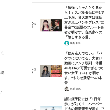
「勉強もちゃんとやるか
ら！」スパルタ母に中1で
土下座、音大進学は猛反
対され…ベンチプレス“世
6位
6
界金”で話題のフルート奏
者が明かす、音楽家への
「険しすぎる道」
我妻 弘崇
ァミ
「飲み込んでない」「バ
ケツに吐いてる」大食い
動画にアンチ殺到…体重
46キロの“可愛すぎる”大
7位
、現
7
食い女子（24）が明か
す、“やらせ疑惑”への本
音
徳重 龍徳
い
認知症予防には「1日何
歩」が効く？ ハーバー
ド大の最新研究が示す「7