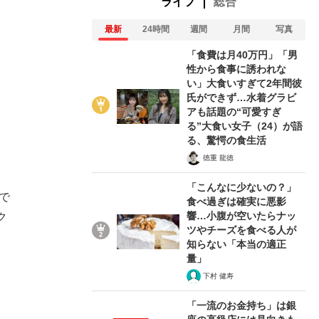
ライフ
総合
最新
24時間
週間
月間
写真
「食費は月40万円」「男
性から食事に誘われな
い」大食いすぎて2年間彼
氏ができず…水着グラビ
アも話題の“可愛すぎ
る”大食い女子（24）が語
る、驚愕の食生活
徳重 龍徳
「こんなに少ないの？」
で
食べ過ぎは確実に悪影
響…小腹が空いたらナッ
ク
ツやチーズを食べる人が
知らない「本当の適正
量」
下村 健寿
「一流のお金持ち」は銀