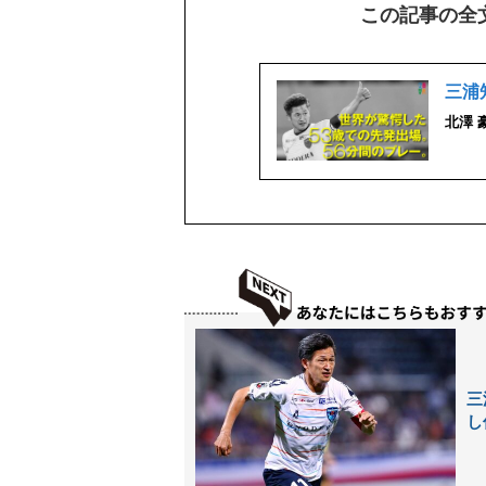
この記事の全
三浦
北澤 
三
し