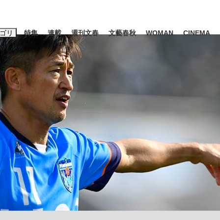
ゴリ
特集
連載
週刊文春
文藝春秋
WOMAN
CINEMA
キーワード入力
ス
エンタメ
ライフ
ビジネス
ーワードタグ一覧
山凌輝
#高市早苗
#後藤真希
#森岡毅
#城彰二
#内田有紀
観る将棋、読
#亀和田武
て明かした日本代表監督に...
「最悪の空気のまま解散」W