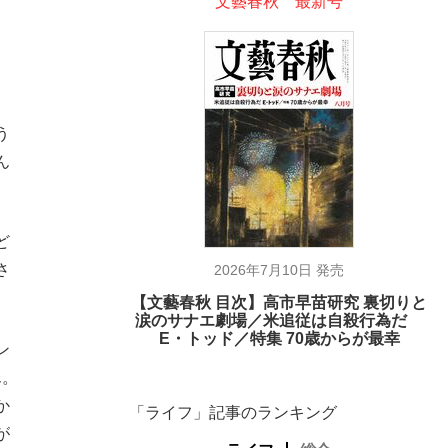
文藝春秋 最新号
う
ん
ど
さ
2026年7月10日 発売
【文藝春秋 目次】高市早苗研究 裏切りと
涙のサナエ劇場／米追従は自殺行為だ
E・トッド／特集 70歳からが最幸
ン
ん。
か
「ライフ」記事のランキング
が