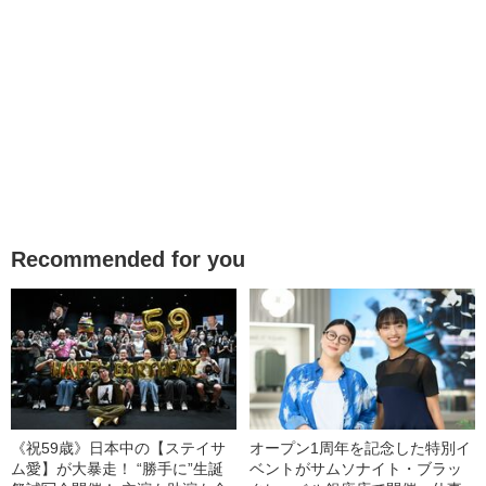
Recommended for you
《祝59歳》日本中の【ステイサ
オープン1周年を記念した特別イ
ム愛】が大暴走！ “勝手に”生誕
ベントがサムソナイト・ブラッ