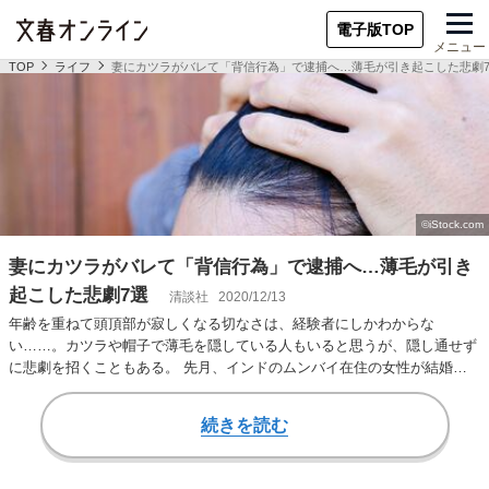
電子版TOP
メニュー
TOP
ライフ
妻にカツラがバレて「背信行為」で逮捕へ…薄毛が引き起こした悲劇
妻にカツラがバレて「背信行為」で逮捕へ…薄毛が引き
起こした悲劇7選
清談社
2020/12/13
年齢を重ねて頭頂部が寂しくなる切なさは、経験者にしかわからな
い……。カツラや帽子で薄毛を隠している人もいると思うが、隠し通せず
に悲劇を招くこともある。 先月、インドのムンバイ在住の女性が結婚し
たばかりのパートナーの…
続きを読む