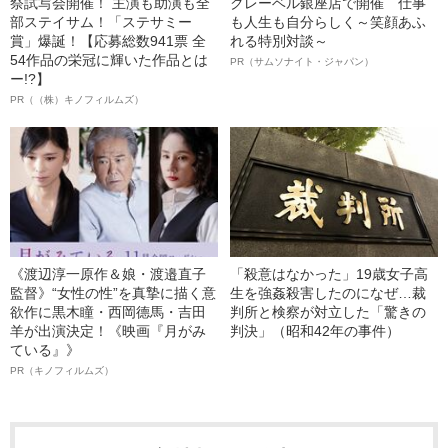
祭試写会開催！ 主演も助演も全
クレーベル銀座店で開催 仕事
部ステイサム！「ステサミー
も人生も自分らしく～笑顔あふ
賞」爆誕！【応募総数941票 全
れる特別対談～
54作品の栄冠に輝いた作品とは
PR（サムソナイト・ジャパン）
ー!?】
PR（（株）キノフィルムズ）
《渡辺淳一原作＆娘・渡邉直子
「殺意はなかった」19歳女子高
監督》“女性の性”を真摯に描く意
生を強姦殺害したのになぜ…裁
欲作に黒木瞳・西岡德馬・吉田
判所と検察が対立した「驚きの
羊が出演決定！《映画『月がみ
判決」（昭和42年の事件）
ている』》
PR（キノフィルムズ）