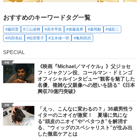
おすすめのキーワードタグ一覧
#藤田晋
#三山凌輝
#高市早苗
#後藤真希
#森岡毅
#城彰二
#内田有紀
#松田聖子
#玉木雄一郎
#亀和田武
SPECIAL
PR
《映画『Michael／マイケル』》父ジョセ
フ・ジャクソン役、コールマン・ドミンゴ
オフィシャルインタビュー“観客を魅了した
名優、複雑な父親像への想いを語る”《日本
興収70億円突破》
PR
「えっ、こんなに変わるの？」36歳男性ラ
イターのニオイが激変！ 夏場に気にな
る“頭皮のニオイ”や“ベタつき”を解消す
る、“ウィッグのスペシャリスト”が生み出
した徹底ケアとは