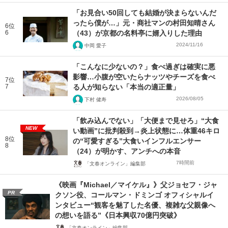
「お見合い50回しても結婚が決まらないんだ
ったら僕が…」元・商社マンの村田知晴さん
6位
6
（43）が京都の名料亭に婿入りした理由
2024/11/16
中岡 愛子
「こんなに少ないの？」食べ過ぎは確実に悪
影響…小腹が空いたらナッツやチーズを食べ
7位
7
る人が知らない「本当の適正量」
2026/08/05
下村 健寿
「飲み込んでない」「大便まで見せろ」“大食
NEW
い動画”に批判殺到→炎上状態に…体重46キロ
8位
の“可愛すぎる”大食いインフルエンサー
8
（24）が明かす、アンチへの本音
7時間前
「文春オンライン」編集部
《映画『Michael／マイケル』》父ジョセフ・ジャ
PR
クソン役、コールマン・ドミンゴ オフィシャルイ
ンタビュー“観客を魅了した名優、複雑な父親像へ
の想いを語る”《日本興収70億円突破》
「文春オンライン」編集部