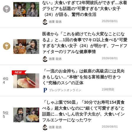
ない」大食いすぎて2年間彼氏ができず…水着
グラビアも話題の“可愛すぎる”大食い女子
（24）が語る、驚愕の食生活
2026/08/01
徳重 龍徳
医者から「これを続けてたら大変なことにな
るよ」と…1回の食事で7キロ以上食べる“可愛
すぎる”大食い女子（24）が明かす、フードフ
ァイターのリアルな健康事情
2026/08/01
徳重 龍徳
「一流のお金持ち」は銀座の高級店には見向
NEW
きもしない…“本物”を知る富裕層が行きつ
4位
4
く“究極のスシ”の正体
23時間前
プレジデントオンライン
「しゃぶ葉で50皿」「30分でお寿司154貫食
べる」超大食いなのに“細くて可愛すぎる”と
5位
話題に…食いしん坊女子大生が、大食いイン
5
フルエンサーになったワケ
2026/08/01
徳重 龍徳