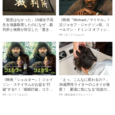
「殺意はなかった」19歳女子高
《映画『Michael／マイケル』》
生を強姦殺害したのになぜ…裁
父ジョセフ・ジャクソン役、コ
判所と検察が対立した「驚きの
ールマン・ドミンゴ オフィシャ
判決」（昭和42年の事件）
ルインタビュー“観客を魅了した
PR（キノフィルムズ）
名優、複雑な父親像への想いを
語る”《日本興収70億円突破》
《映画『シェルター』》ジェイ
「えっ、こんなに変わるの？」
ソン・ステイサムがお盆を“打
36歳男性ライターのニオイが激
破”する!!《「眠眠打破」コラ
変！ 夏場に気になる“頭皮のニ
ボ》
オイ”や“ベタつき”を解消す
PR（キノフィルムズ）
PR（株式会社スヴェンソン）
る、“ウィッグのスペシャリス
ト”が生み出した徹底ケアとは