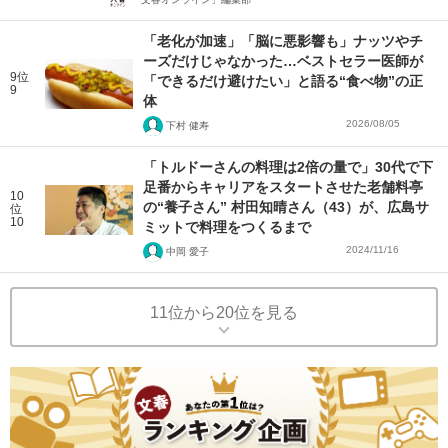
「老化が加速」「脳に悪影響も」ナッツやチ
ーズだけじゃなかった…ベストセラー医師が
9位
「できるだけ避けたい」と語る“食べ物”の正
9
体
2026/08/05
下村 健寿
「トルドーさんの料理は2倍の量で」30代で下
足番からキャリアをスタートさせた老舗料亭
10
の“養子さん” 村田知晴さん（43）が、広島サ
位
10
ミットで料理をつくるまで
2024/11/16
中岡 愛子
11位から20位を見る