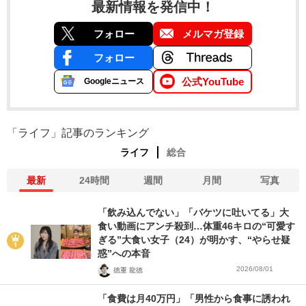
最新情報を発信中！
フォロー
メルマガ登録
フォロー
公式YouTube
Googleニュース
「ライフ」記事のランキング
ライフ
総合
最新
24時間
週間
月間
写真
「飲み込んでない」「バケツに吐いてる」大
食い動画にアンチ殺到…体重46キロの“可愛す
ぎる”大食い女子（24）が明かす、“やらせ疑
惑”への本音
2026/08/01
徳重 龍徳
「食費は月40万円」「男性から食事に誘われ