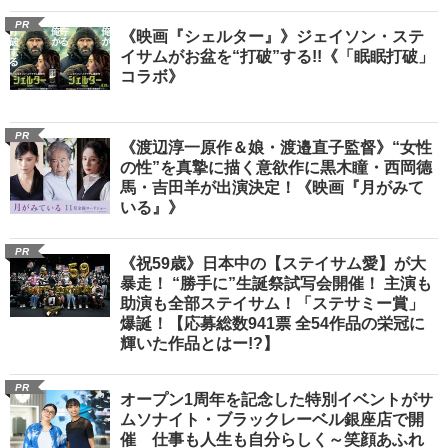
PR
《映画『シェルター』》ジェイソン・ステ
イサムがお盆を“打破”する!!《「眠眠打破」
コラボ》
PR
《渡辺淳一原作＆娘・渡邉直子監督》“女性
の性”を真摯に描く意欲作に黒木瞳・西岡德
馬・吉田羊が出演決定！《映画『月がみて
いる』》
PR
《祝59歳》日本中の【ステイサム愛】が大
暴走！ “勝手に”生誕祭試写会開催！ 主演も
助演も全部ステイサム！「ステサミー賞」
爆誕！【応募総数941票 全54作品の栄冠に
輝いた作品とはー!?】
PR
オープン1周年を記念した特別イベントがサ
ムソナイト・ブラックレーベル銀座店で開
催 仕事も人生も自分らしく～笑顔あふれ