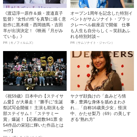
《渡辺淳一原作＆娘・渡邉直子
オープン1周年を記念した特別イ
監督》“女性の性”を真摯に描く意
ベントがサムソナイト・ブラッ
欲作に黒木瞳・西岡德馬・吉田
クレーベル銀座店で開催 仕事
羊が出演決定！《映画『月がみ
も人生も自分らしく～笑顔あふ
ている』》
れる特別対談～
PR（キノフィルムズ）
PR（サムソナイト・ジャパン）
《祝59歳》日本中の【ステイサ
ヤクザ顔負けの「血みどろ情
ム愛】が大暴走！ “勝手に”生誕
事」豊満な身体を舐めまわさ
祭試写会開催！ 主演も助演も全
れ…「自称16歳美少女」怪演
部ステイサム！「ステサミー
中、かたせ梨乃（69）の美しす
賞」爆誕！【応募総数941票 全
ぎる“熟れ方”
54作品の栄冠に輝いた作品とは
ー!?】