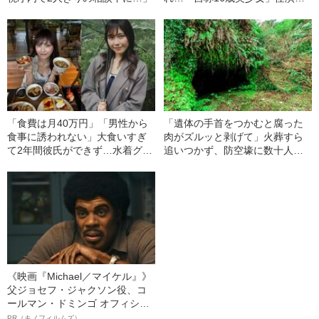
中、かたせ梨乃（69）の美しす
ぎる“熟れ方”
「食費は月40万円」「男性から
「遺体の手首をつかむと腐った
食事に誘われない」大食いすぎ
肉がズルッと剥げて」火葬すら
て2年間彼氏ができず…水着グラ
追いつかず、防空壕に数十人
ビアも話題の“可愛すぎる”大食い
を“集団土葬”…この世の地獄を見
女子（24）が語る、驚愕の食生
た少年兵が明かした“過酷すぎる
活
任務”とは
《映画『Michael／マイケル』》
父ジョセフ・ジャクソン役、コ
ールマン・ドミンゴ オフィシャ
ルインタビュー“観客を魅了した
PR（キノフィルムズ）