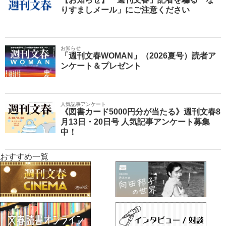
りすましメール」にご注意ください
お知らせ
「週刊文春WOMAN」（2026夏号）読者ア
ンケート＆プレゼント
人気記事アンケート
《図書カード5000円分が当たる》週刊文春8
月13日・20日号 人気記事アンケート募集
中！
おすすめ一覧