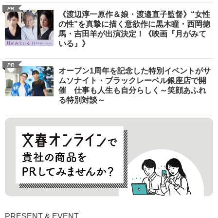
PR
《渡辺淳一原作＆娘・渡邉直子監督》“女性
の性”を真摯に描く意欲作に黒木瞳・西岡德
馬・吉田羊が出演決定！《映画『月がみて
いる』》
PR
オープン1周年を記念した特別イベントがサ
ムソナイト・ブラックレーベル銀座店で開
催 仕事も人生も自分らしく～笑顔あふれ
る特別対談～
PRESENT & EVENT