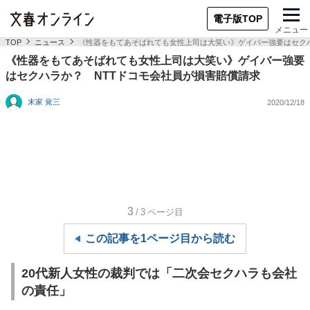
電子版TOP
メニュー
TOP
ニュース
《性器をもてあそばれても女性上司は大笑い》ゲイバー強要はセクハ
《性器をもてあそばれても女性上司は大笑い》ゲイバー強要
はセクハラか？ NTTドコモ会社員が損害賠償請求
末家 覚三
2020/12/18
3
/3
ページ目
この記事を1ページ目から読む
20代新人女性の裁判では「二次会セクハラも会社
の責任」