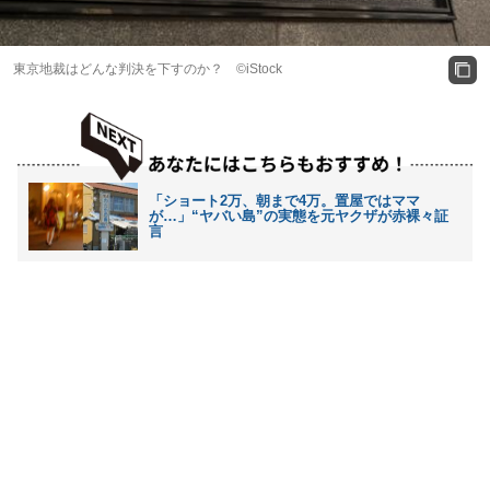
東京地裁はどんな判決を下すのか？ ©iStock
「ショート2万、朝まで4万。置屋ではママ
が…」“ヤバい島”の実態を元ヤクザが赤裸々証
言