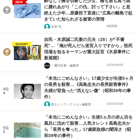
酔なしで腕を切断した少女、瞼も唇も真っ黒
NEW
に腫れあがり「この仇、討って下さい」と息
絶えた少年…原爆投下直後に“広島の離島で起
きていた知られざる被害の実情
9時間前
永井 均
自民・木原誠二氏妻の元夫（28）が“不審
SCOOP!
死”…「俺が死んだら迷宮入りですから」怪死
現場を知るキーマンが重大証言《木原事件に
新展開》
2026/08/05
「週刊文春」編集部
「本当にごめんなさい」17歳少女が生後5ヶ月
の長男を殺害…《高島忠夫の長男殺害事件》
4位
夫婦が背負った“消えない傷”（昭和39年の事
4
件）
2026/03/09
鉄人ノンフィクション編集部
「本当にごめんなさい」生後5ヵ月の赤ん坊を
風呂に沈めて殺害…人気タレント高島忠夫か
5位
ら「長男を奪った」17歳家政婦の闇深さ（昭
5
和39年の事件）