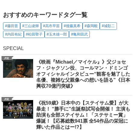
おすすめのキーワードタグ一覧
#藤田晋
#三山凌輝
#高市早苗
#後藤真希
#森岡毅
#城彰二
#内田有紀
#松田聖子
#玉木雄一郎
#亀和田武
SPECIAL
PR
《映画『Michael／マイケル』》父ジョセ
フ・ジャクソン役、コールマン・ドミンゴ
オフィシャルインタビュー“観客を魅了した
名優、複雑な父親像への想いを語る”《日本
興収70億円突破》
PR
《祝59歳》日本中の【ステイサム愛】が大
暴走！ “勝手に”生誕祭試写会開催！ 主演も
助演も全部ステイサム！「ステサミー賞」
爆誕！【応募総数941票 全54作品の栄冠に
輝いた作品とはー!?】