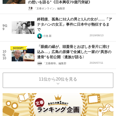
の想いを語る”《日本興収70億円突破》
「文春オンライン」編集部
終戦後、孤島に32人の男と1人の女が……「ア
ナタハンの女王」事件に日本中が熱狂するま
9位
9
で
2019/08/13
小池 新
「眼鏡の縁が、頭蓋骨とおぼしき骨片に溶け
SCOOP!
10
込み…」広島の原爆で全滅した一家の“異形の
位
遺骨”を初公開〈遺族が語る〉
10
2026/07/11
「文藝春秋」編集部
11位から20位を見る