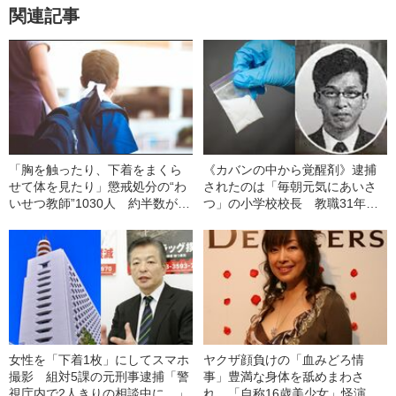
関連記事
「胸を触ったり、下着をまくら
《カバンの中から覚醒剤》逮捕
せて体を見たり」懲戒処分の“わ
されたのは「毎朝元気にあいさ
いせつ教師”1030人 約半数が自
つ」の小学校校長 教職31年の
分の教え子を狙っていた
果てに受けた早朝の家宅捜索
女性を「下着1枚」にしてスマホ
ヤクザ顔負けの「血みどろ情
撮影 組対5課の元刑事逮捕「警
事」豊満な身体を舐めまわさ
視庁内で2人きりの相談中に…」
れ…「自称16歳美少女」怪演