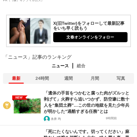
PR（（株）キノフィルムズ）
X(旧Twitter)をフォローして最新記事
をいち早く読もう
文春オンラインをフォロー
「ニュース」記事のランキング
ニュース
総合
最新
24時間
週間
月間
写真
「遺体の手首をつかむと腐った肉がズルッと
NEW
剥げて」火葬すら追いつかず、防空壕に数十
人を“集団土葬”…この世の地獄を見た少年兵
が明かした“過酷すぎる任務”とは
9時間前
永井 均
「死にたくないんです。切ってください」麻