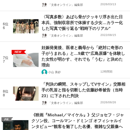
2026/03/13
「文春オンライン」編集部
〈写真多数〉あばら骨がクッキリ浮き出た日
本兵、強制収容所で体操する少女…カラー化
6位
6
した写真で振り返る“戦時下のリアル”
2022/08/15
「文春オンライン」編集部
妊娠発覚後、医者と義母から「絶対に奇形の
NEW
子がうまれる」と…9歳で“広島原爆”を体験し
7位
た女性が明かす、それでも「うむ」と決めた
7
理由
12時間前
小山 美砂
「判決の瞬間、スキップしてVサイン」交際相
手の乳首と指を切断した佐藤紗希被告（当時
8位
8
23）に下された判決
2026/06/26
「文春オンライン」編集部
《映画『Michael／マイケル』》父ジョセフ・ジャ
PR
クソン役、コールマン・ドミンゴ オフィシャルイ
ンタビュー“観客を魅了した名優、複雑な父親像へ