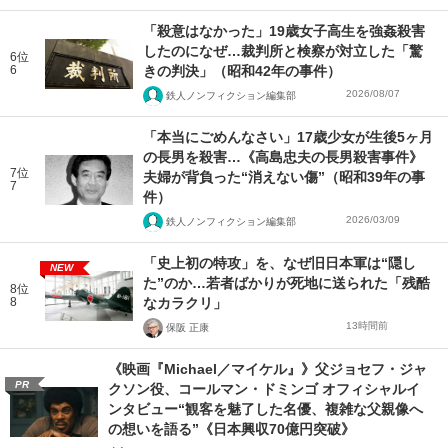
「殺意はなかった」19歳女子高生を強姦殺害
したのになぜ…裁判所と検察が対立した「驚
6位
6
きの判決」（昭和42年の事件）
2026/08/07
鉄人ノンフィクション編集部
「本当にごめんなさい」17歳少女が生後5ヶ月
の長男を殺害…《高島忠夫の長男殺害事件》
7位
夫婦が背負った“消えない傷”（昭和39年の事
7
件）
2026/03/09
鉄人ノンフィクション編集部
「史上初の特攻」を、なぜ旧日本軍は“隠し
NEW
た”のか…若者ばかりが死地に送られた「残酷
8位
8
なカラクリ」
13時間前
保阪 正康
《映画『Michael／マイケル』》父ジョセフ・ジャ
PR
クソン役、コールマン・ドミンゴ オフィシャルイ
ンタビュー“観客を魅了した名優、複雑な父親像へ
の想いを語る”《日本興収70億円突破》