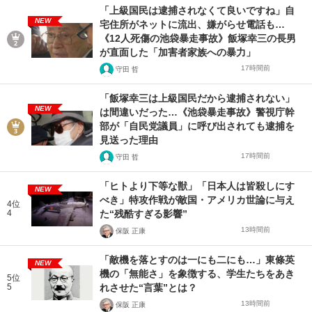
「上級国民は逮捕されなくて良いですね」自
NEW
宅住所がネットに流出、嫌がらせ電話も…
《12人死傷の池袋暴走事故》飯塚幸三の長男
が直面した「加害者家族への暴力」
17時間前
守田 哲
「飯塚幸三は上級国民だから逮捕されない」
NEW
は間違いだった…《池袋暴走事故》警視庁幹
部が「自民党議員」に呼び出されても逮捕を
見送った理由
17時間前
守田 哲
「ヒトより下等な獣」「日本人は皆殺しにす
NEW
べき」特攻作戦が敵国・アメリカ世論に与え
4位
4
た“残酷すぎる影響”
13時間前
保阪 正康
「敵機を落とすのは一にも二にも…」東條英
NEW
機の「無能さ」を象徴する、学生たちをあき
5位
5
れさせた“言葉”とは？
13時間前
保阪 正康