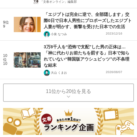
「文春オンライン」編集部
「エジプトは完全に逆で、全部隠します」交
際0日で日本人男性にプロポーズしたエジプト
9位
9
人妻が明かす、衝撃を受けた日本での生活
2023/12/16
小泉 なつみ
3万8千人を“恐怖で支配”した男の正体は…
「神に代わりお前たちを罰する」日本で知ら
10
れていない“韓国版アウシュビッツ”の不条理
位
10
な結末
2026/08/07
大山 くまお
11位から20位を見る