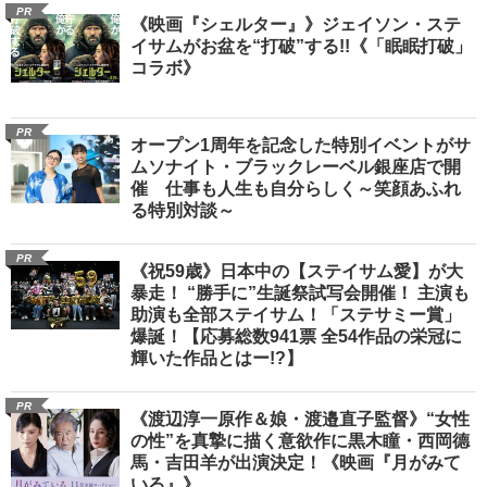
PR
《映画『シェルター』》ジェイソン・ステ
イサムがお盆を“打破”する!!《「眠眠打破」
コラボ》
PR
オープン1周年を記念した特別イベントがサ
ムソナイト・ブラックレーベル銀座店で開
催 仕事も人生も自分らしく～笑顔あふれ
る特別対談～
PR
《祝59歳》日本中の【ステイサム愛】が大
暴走！ “勝手に”生誕祭試写会開催！ 主演も
助演も全部ステイサム！「ステサミー賞」
爆誕！【応募総数941票 全54作品の栄冠に
輝いた作品とはー!?】
PR
《渡辺淳一原作＆娘・渡邉直子監督》“女性
の性”を真摯に描く意欲作に黒木瞳・西岡德
馬・吉田羊が出演決定！《映画『月がみて
いる』》