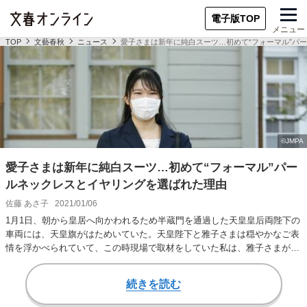
電子版TOP
メニュー
TOP
文藝春秋
ニュース
愛子さまは新年に純白スーツ…初めて“フォーマル”パ
愛子さまは新年に純白スーツ…初めて“フォーマル”パー
ルネックレスとイヤリングを選ばれた理由
佐藤 あさ子
2021/01/06
1月1日、朝から皇居へ向かわれるため半蔵門を通過した天皇皇后両陛下の
車両には、天皇旗がはためいていた。天皇陛下と雅子さまは穏やかなご表
情を浮かべられていて、この時現場で取材をしていた私は、雅子さまがテ
ィアラをお召し…
続きを読む