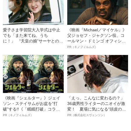
愛子さま学習院大入学式は中止
《映画『Michael／マイケル』》
でも「また来てね、うち
父ジョセフ・ジャクソン役、コ
に！」 “天皇の娘”サーヤとの共
ールマン・ドミンゴ オフィシャ
通点とは
ルインタビュー“観客を魅了した
PR（キノフィルムズ）
名優、複雑な父親像への想いを
語る”《日本興収70億円突破》
《映画『シェルター』》ジェイ
「えっ、こんなに変わるの？」
ソン・ステイサムがお盆を“打
36歳男性ライターのニオイが激
破”する!!《「眠眠打破」コラ
変！ 夏場に気になる“頭皮のニ
ボ》
オイ”や“ベタつき”を解消す
PR（キノフィルムズ）
PR（株式会社スヴェンソン）
る、“ウィッグのスペシャリス
ト”が生み出した徹底ケアとは