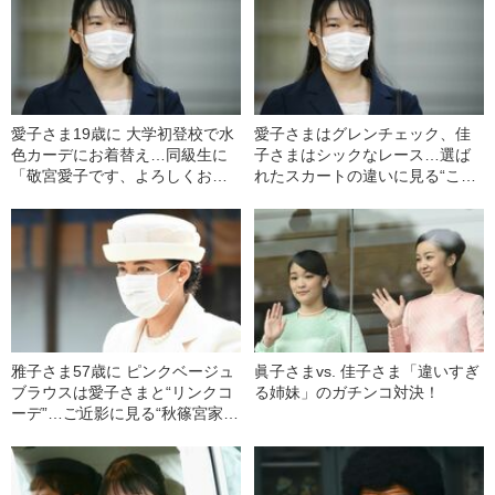
愛子さま19歳に 大学初登校で水
愛子さまはグレンチェック、佳
色カーデにお着替え…同級生に
子さまはシックなレース…選ば
「敬宮愛子です、よろしくお願
れたスカートの違いに見る“こだ
いします」
わり”
雅子さま57歳に ピンクベージュ
眞子さまvs. 佳子さま「違いすぎ
ブラウスは愛子さまと“リンクコ
る姉妹」のガチンコ対決！
ーデ”…ご近影に見る“秋篠宮家と
の違い”