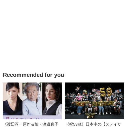
Recommended for you
《渡辺淳一原作＆娘・渡邉直子
《祝59歳》日本中の【ステイサ