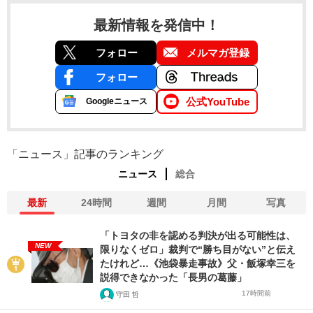
最新情報を発信中！
フォロー
メルマガ登録
フォロー
公式YouTube
Googleニュース
「ニュース」記事のランキング
ニュース
総合
最新
24時間
週間
月間
写真
「トヨタの非を認める判決が出る可能性は、
NEW
限りなくゼロ」裁判で“勝ち目がない”と伝え
たけれど…《池袋暴走事故》父・飯塚幸三を
説得できなかった「長男の葛藤」
17時間前
守田 哲