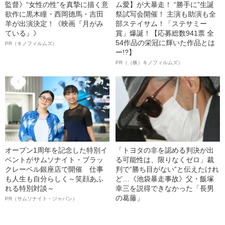
監督》“女性の性”を真摯に描く意
ム愛】が大暴走！ “勝手に”生誕
欲作に黒木瞳・西岡德馬・吉田
祭試写会開催！ 主演も助演も全
羊が出演決定！《映画『月がみ
部ステイサム！「ステサミー
ている』》
賞」爆誕！【応募総数941票 全
54作品の栄冠に輝いた作品とは
PR（キノフィルムズ）
ー!?】
PR（（株）キノフィルムズ）
オープン1周年を記念した特別イ
「トヨタの非を認める判決が出
ベントがサムソナイト・ブラッ
る可能性は、限りなくゼロ」裁
クレーベル銀座店で開催 仕事
判で“勝ち目がない”と伝えたけれ
も人生も自分らしく～笑顔あふ
ど…《池袋暴走事故》父・飯塚
れる特別対談～
幸三を説得できなかった「長男
の葛藤」
PR（サムソナイト・ジャパン）