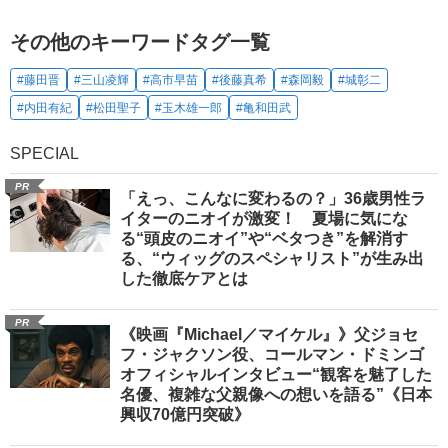
その他のキーワードタグ一覧
#藤田晋
#三山凌輝
#高市早苗
#後藤真希
#森岡毅
#城彰二
#内田有紀
#松田聖子
#玉木雄一郎
#亀和田武
SPECIAL
PR
「えっ、こんなに変わるの？」36歳男性ラ
イターのニオイが激変！ 夏場に気にな
る“頭皮のニオイ”や“ベタつき”を解消す
る、“ウィッグのスペシャリスト”が生み出
した徹底ケアとは
PR
《映画『Michael／マイケル』》父ジョセ
フ・ジャクソン役、コールマン・ドミンゴ
オフィシャルインタビュー“観客を魅了した
名優、複雑な父親像への想いを語る”《日本
興収70億円突破》