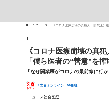
TOP
ニュース
《コロナ医療崩壊の真犯人＝開業医》批
#1
「敗因分析は一切聞かれなかった」侍ジャパン選
キングの誕生を、目撃せよ。
《コロナ医療崩壊の真犯
「僕ら医者の“善意”を
「なぜ開業医がコロナの最前線に行かな
the Style
「文春オンライン」特集班
ニュース
社会
医療
「目標達成できなかったからと言って…」サッ