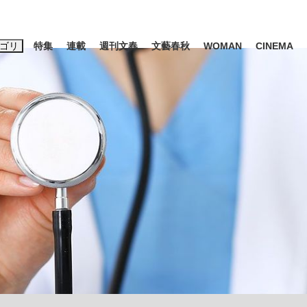
ゴリ
特集
連載
週刊文春
文藝春秋
WOMAN
CINEMA
キーワード入力
ス
エンタメ
ライフ
ビジネス
ーワードタグ一覧
山凌輝
#高市早苗
#後藤真希
#森岡毅
#城彰二
#内田有紀
観る将棋、読
#亀和田武
て明かした日本代表監督に...
「最悪の空気のまま解散」W