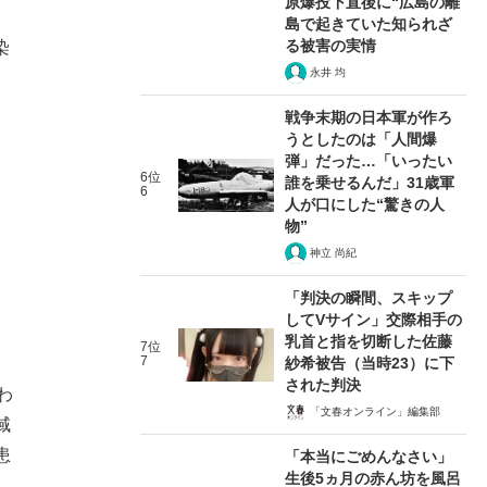
原爆投下直後に“広島の離
島で起きていた知られざ
る被害の実情
染
永井 均
戦争末期の日本軍が作ろ
うとしたのは「人間爆
弾」だった…「いったい
6位
誰を乗せるんだ」31歳軍
6
人が口にした“驚きの人
物”
神立 尚紀
「判決の瞬間、スキップ
してVサイン」交際相手の
乳首と指を切断した佐藤
7位
7
紗希被告（当時23）に下
された判決
わ
「文春オンライン」編集部
域
患
「本当にごめんなさい」
生後5ヵ月の赤ん坊を風呂