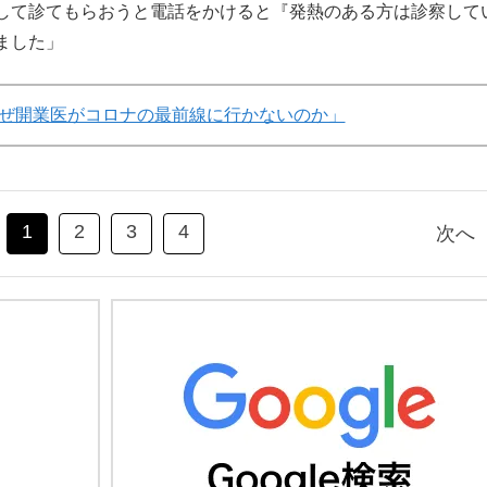
して診てもらおうと電話をかけると『発熱のある方は診察して
ました」
ぜ開業医がコロナの最前線に行かないのか」
1
2
3
4
次へ