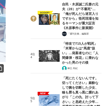
自民・木原誠二氏妻の元
夫（28）が“不審死”…
SCOOP!
「俺が死んだら迷宮入り
ですから」怪死現場を知
るキーマンが重大証言
《木原事件に新展開》
「週刊文春」編集部
「特攻で715人が戦死」
「米軍からは“馬鹿”扱
い」…発案者なのに「人
4位
4
間爆弾・桜花」に乗れな
かった男のその後
神立 尚紀
「死にたくないんです。
切ってください」麻酔な
しで腕を切断した少女、
瞼も唇も真っ黒に腫れあ
NEW
がり「この仇、討って下
5位
5
さい」と息絶えた少年…