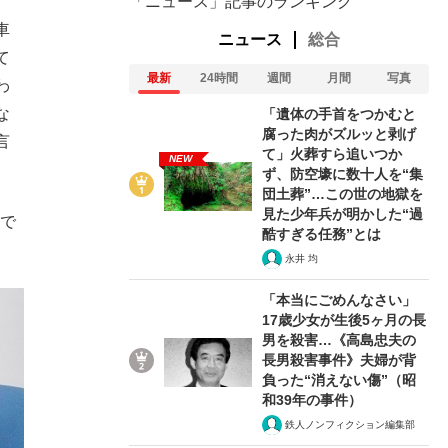
「ニュース」記事のランキング
車
ニュース
総合
て
最新
24時間
週間
月間
写真
わ
な
「遺体の手首をつかむと
腐った肉がズルッと剥げ
言
て」火葬すら追いつか
NEW
ず、防空壕に数十人を“集
団土葬”…この世の地獄を
見た少年兵が明かした“過
で
酷すぎる任務”とは
永井 均
「本当にごめんなさい」
17歳少女が生後5ヶ月の長
男を殺害…《高島忠夫の
長男殺害事件》夫婦が背
負った“消えない傷”（昭
和39年の事件）
鉄人ノンフィクション編集部