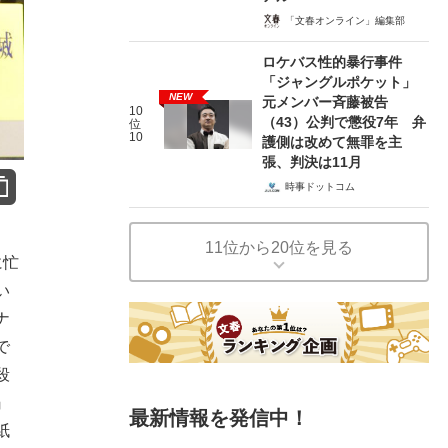
「文春オンライン」編集部
ロケバス性的暴行事件
「ジャングルポケット」
NEW
元メンバー斉藤被告
10
（43）公判で懲役7年 弁
位
10
護側は改めて無罪を主
張、判決は11月
時事ドットコム
11位から20位を見る
に忙
い
ナ
で
殺
』
最新情報を発信中！
紙