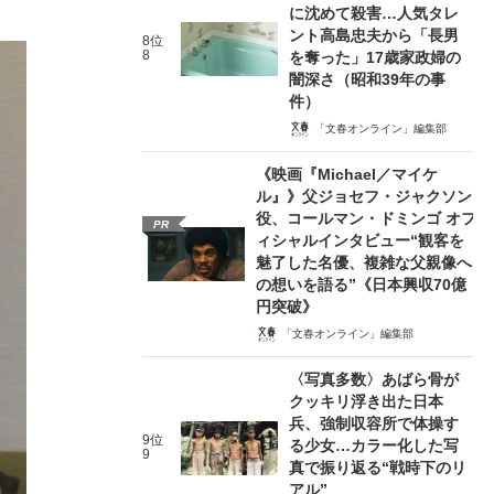
に沈めて殺害…人気タレ
ント高島忠夫から「長男
8位
8
を奪った」17歳家政婦の
闇深さ（昭和39年の事
件）
「文春オンライン」編集部
《映画『Michael／マイケ
ル』》父ジョセフ・ジャクソン
役、コールマン・ドミンゴ オフ
PR
ィシャルインタビュー“観客を
魅了した名優、複雑な父親像へ
の想いを語る”《日本興収70億
円突破》
「文春オンライン」編集部
〈写真多数〉あばら骨が
クッキリ浮き出た日本
兵、強制収容所で体操す
9位
る少女…カラー化した写
9
真で振り返る“戦時下のリ
アル”