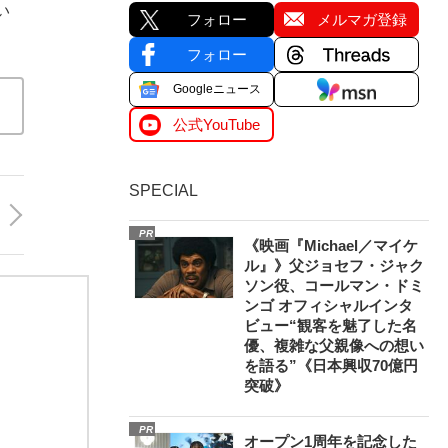
い
フォロー
メルマガ登録
フォロー
Googleニュース
公式YouTube
SPECIAL
PR
《映画『Michael／マイケ
ル』》父ジョセフ・ジャク
ソン役、コールマン・ドミ
ンゴ オフィシャルインタ
ビュー“観客を魅了した名
優、複雑な父親像への想い
を語る”《日本興収70億円
突破》
PR
オープン1周年を記念した