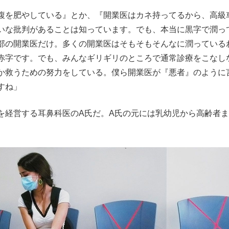
腹を肥やしている』とか、『開業医はカネ持ってるから、高級
もっと見る
いな批判があることは知っています。でも、本当に黒字で潤っ
部の開業医だけ。多くの開業医はそもそもそんなに潤っている
赤字です。でも、みんなギリギリのところで通常診療をこなし
か救うための努力をしている。僕ら開業医が『悪者』のように
すね」
経営する耳鼻科医のA氏だ。A氏の元には乳幼児から高齢者ま