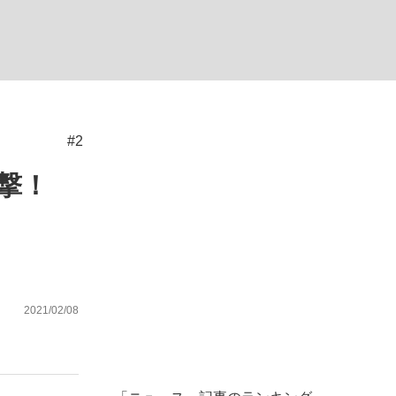
ない資産運用のすべて
#2
が悲しい」『北の国から』倉本聰氏（91...
撃！
2021/02/08