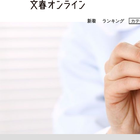
新着
ランキング
カテ
スクープ
ニュー
おすすめのキ
#藤田晋
#三
#玉木雄一郎
「90%は失敗する。でも…」本田圭佑が初め
終戦から81年