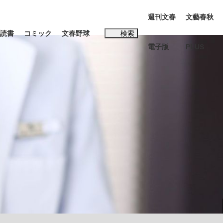
週刊文春
文藝春秋
読書
コミック
文春野球
検索
電子版
PLUS
インタビュー
読書
#松田聖子
む将棋
BC日本代表“敗戦”の真実 選手が明かす...