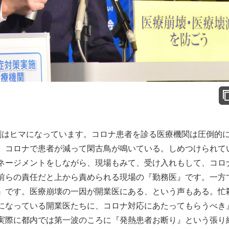
割はヒマになっています。コロナ患者を診る医療機関は圧倒的
、コロナで患者が減って閑古鳥が鳴いている。しめつけられて
ネージメントをしながら、現場もみて、受け入れもして、コロ
前らの責任だと上から責められる現場の『勤務医』です。一方
』です。医療崩壊の一因が開業医にある、という声もある。忙
になっている開業医たちに、コロナ対応にあたってもらうべき
実際に都内では第一波のころに『発熱患者お断り』という張り