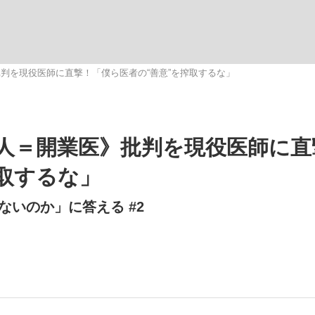
いまさら聞け
判を現役医師に直撃！「僕ら医者の“善意”を搾取するな」
手が証言した“NPB聞...
「クマが悪者扱いされているの
人＝開業医》批判を現役医師に直
搾取するな」
いのか」に答える #2
もっと見る
カー日本代表・森保一監督...