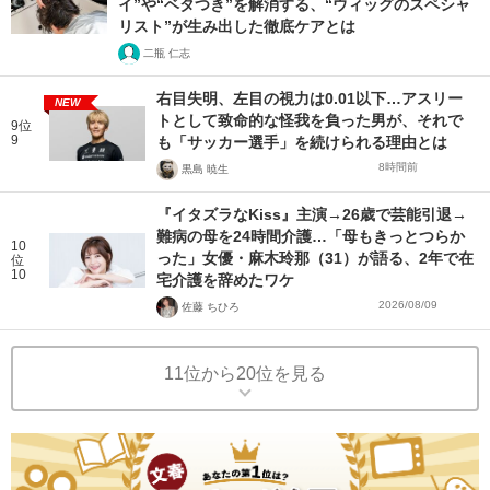
イ”や“ベタつき”を解消する、“ウィッグのスペシャ
リスト”が生み出した徹底ケアとは
二瓶 仁志
右目失明、左目の視力は0.01以下…アスリー
NEW
トとして致命的な怪我を負った男が、それで
9位
9
も「サッカー選手」を続けられる理由とは
8時間前
黒島 暁生
『イタズラなKiss』主演→26歳で芸能引退→
難病の母を24時間介護…「母もきっとつらか
10
った」女優・麻木玲那（31）が語る、2年で在
位
10
宅介護を辞めたワケ
2026/08/09
佐藤 ちひろ
11位から20位を見る