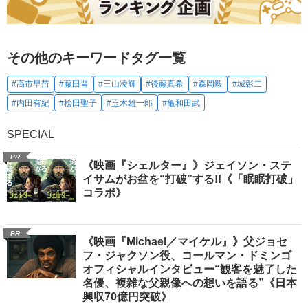
その他のキーワードタグ一覧
#高市早苗
#藤田晋
#三山凌輝
#後藤真希
#森岡毅
#城彰二
#内田有紀
#松田聖子
#玉木雄一郎
#亀和田武
SPECIAL
PR
《映画『シェルター』》ジェイソン・ステ
イサムがお盆を“打破”する!!《「眠眠打破」
コラボ》
PR
《映画『Michael／マイケル』》父ジョセ
フ・ジャクソン役、コールマン・ドミンゴ
オフィシャルインタビュー“観客を魅了した
名優、複雑な父親像への想いを語る”《日本
興収70億円突破》