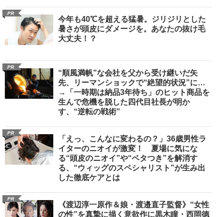
PR
今年も40℃を超える猛暑。ジリジリとした
暑さが頭皮にダメージを。あなたの抜け毛
大丈夫！？
PR
“順風満帆”な会社を父から受け継いだ矢
先、リーマンショックで“絶望的状況”に…
→「一時期は納品3年待ち」のヒット商品を
生んで危機を脱した四代目社長が明か
す、“逆転の戦術”
PR
「えっ、こんなに変わるの？」36歳男性ラ
イターのニオイが激変！ 夏場に気にな
る“頭皮のニオイ”や“ベタつき”を解消す
る、“ウィッグのスペシャリスト”が生み出
した徹底ケアとは
PR
《渡辺淳一原作＆娘・渡邉直子監督》“女性
の性”を真摯に描く意欲作に黒木瞳・西岡德