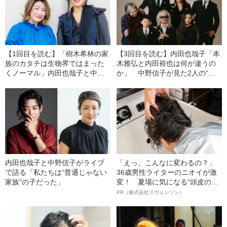
【1回目を読む】「樹木希林の家
【3回目を読む】内田也哉子「本
族のカタチは生物界ではまった
木雅弘と内田裕也は何が違うの
くノーマル」内田也哉子と中野
か」 中野信子が見た2人の“不
信子が語る“家族と結婚”
倫遺伝子”
内田也哉子と中野信子がライブ
「えっ、こんなに変わるの？」
で語る「私たちは“普通じゃない
36歳男性ライターのニオイが激
家族”の子だった」
変！ 夏場に気になる“頭皮のニ
オイ”や“ベタつき”を解消す
PR（株式会社スヴェンソン）
る、“ウィッグのスペシャリス
ト”が生み出した徹底ケアとは