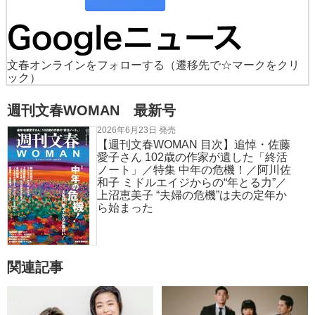
文春オンラインをフォローする
（遷移先で☆マークをクリ
ック）
週刊文春WOMAN 最新号
2026年6月23日 発売
【週刊文春WOMAN 目次】追悼・佐藤
愛子さん 102歳の作家が遺した「終活
ノート」／特集 中年の危機！／阿川佐
和子 ミドルエイジからの“年とる力”／
上沼恵美子 “夫婦の危機”は夫の定年か
ら始まった
関連記事