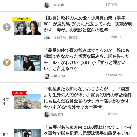
8時間前
黒島 暁生
【独自】昭和の大女優・小川真由美（享年
SCOOP!
86）が鹿児島で3月に死去していた 実娘が明
かす「毒母」の素顔と空白の晩年
2026/08/09
「文藝春秋」編集部
「義足の体で夜の営みはできるのか」誰にも
相談できなかった切実な悩みも…脚を失った
モデル・かわけい（28）が「ずっと運がい
い」と言えるワケ
2026/08/09
市川 はるひ
「朝起きたら知らないおじさんが…」「幽霊
NEW
より生身の人間が怖い」家賃2万円の事故物件
4位
にも住んだ右目全盲のサッカー選手が明かす
4
ヤバすぎる“海外サッカー事情”
8時間前
黒島 暁生
「右脚があらぬ方向に180度ねじれて…」バイ
ク事故で脚を切断…元競泳選手の義足モデル
5位