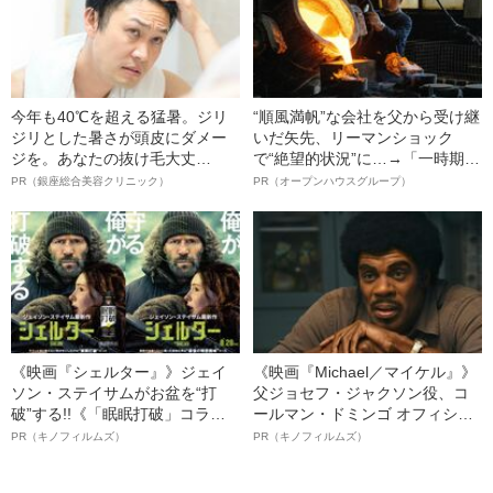
今年も40℃を超える猛暑。ジリ
“順風満帆”な会社を父から受け継
ジリとした暑さが頭皮にダメー
いだ矢先、リーマンショック
ジを。あなたの抜け毛大丈
で“絶望的状況”に…→「一時期は
夫！？
納品3年待ち」のヒット商品を生
PR（銀座総合美容クリニック）
PR（オープンハウスグループ）
んで危機を脱した四代目社長が
明かす、“逆転の戦術”
《映画『シェルター』》ジェイ
《映画『Michael／マイケル』》
ソン・ステイサムがお盆を“打
父ジョセフ・ジャクソン役、コ
破”する!!《「眠眠打破」コラ
ールマン・ドミンゴ オフィシャ
ボ》
ルインタビュー“観客を魅了した
PR（キノフィルムズ）
PR（キノフィルムズ）
名優、複雑な父親像への想いを
語る”《日本興収70億円突破》