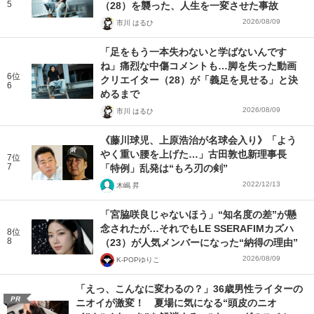
5
（28）を襲った、人生を一変させた事故
2026/08/09
市川 はるひ
「足をもう一本失わないと学ばないんです
ね」痛烈な中傷コメントも…脚を失った動画
6位
クリエイター（28）が「義足を見せる」と決
6
めるまで
2026/08/09
市川 はるひ
《藤川球児、上原浩治が名球会入り》「よう
やく重い腰を上げた…」古田敦也新理事長
7位
7
「特例」乱発は“もろ刃の剣”
2022/12/13
木嶋 昇
「宮脇咲良じゃないほう」“知名度の差”が懸
念されたが…それでもLE SSERAFIMカズハ
8位
8
（23）が人気メンバーになった“納得の理由”
2026/08/09
K-POPゆりこ
「えっ、こんなに変わるの？」36歳男性ライターの
PR
ニオイが激変！ 夏場に気になる“頭皮のニオ