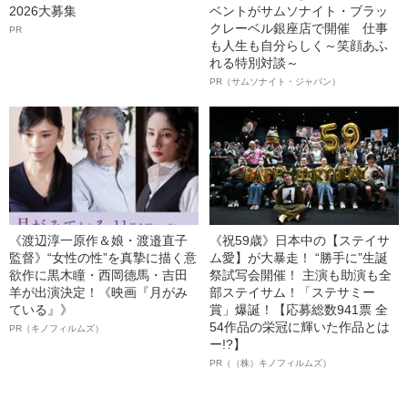
2026大募集
ベントがサムソナイト・ブラッ
クレーベル銀座店で開催 仕事
PR
も人生も自分らしく～笑顔あふ
れる特別対談～
PR（サムソナイト・ジャパン）
《渡辺淳一原作＆娘・渡邉直子
《祝59歳》日本中の【ステイサ
監督》“女性の性”を真摯に描く意
ム愛】が大暴走！ “勝手に”生誕
欲作に黒木瞳・西岡德馬・吉田
祭試写会開催！ 主演も助演も全
羊が出演決定！《映画『月がみ
部ステイサム！「ステサミー
ている』》
賞」爆誕！【応募総数941票 全
54作品の栄冠に輝いた作品とは
PR（キノフィルムズ）
ー!?】
PR（（株）キノフィルムズ）