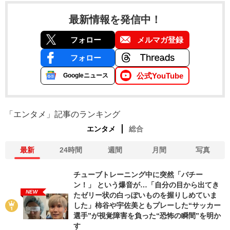
最新情報を発信中！
フォロー
メルマガ登録
フォロー
公式YouTube
Googleニュース
「エンタメ」記事のランキング
エンタメ
総合
最新
24時間
週間
月間
写真
チューブトレーニング中に突然「バチー
ン！」 という爆音が…「自分の目から出てき
NEW
たゼリー状の白っぽいものを握りしめていま
した」柿谷や宇佐美ともプレーした“サッカー
選手”が視覚障害を負った“恐怖の瞬間”を明か
す