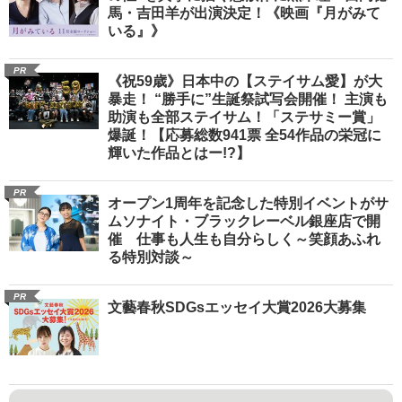
馬・吉田羊が出演決定！《映画『月がみて
いる』》
PR
《祝59歳》日本中の【ステイサム愛】が大
暴走！ “勝手に”生誕祭試写会開催！ 主演も
助演も全部ステイサム！「ステサミー賞」
爆誕！【応募総数941票 全54作品の栄冠に
輝いた作品とはー!?】
PR
オープン1周年を記念した特別イベントがサ
ムソナイト・ブラックレーベル銀座店で開
催 仕事も人生も自分らしく～笑顔あふれ
る特別対談～
PR
文藝春秋SDGsエッセイ大賞2026大募集