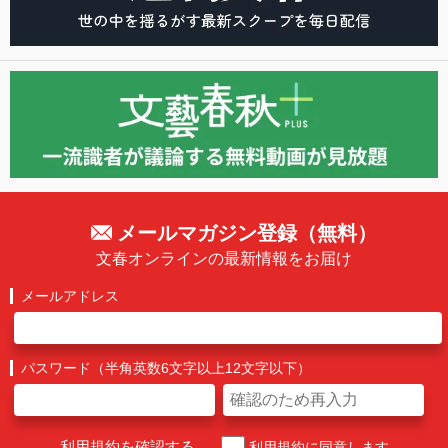
メールマガジン登録（無料）
文春オンラインの最新情報をお届け
メールアドレス
パスワード（半角英数6文字以上12文字以下）
利用規約を確認する
利用規約に同意します