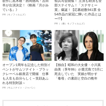
欲作に黒木瞳・西岡德馬・吉田
祭試写会開催！ 主演も助演も全
羊が出演決定！《映画『月がみ
部ステイサム！「ステサミー
ている』》
賞」爆誕！【応募総数941票 全
54作品の栄冠に輝いた作品とは
PR（キノフィルムズ）
ー!?】
PR（（株）キノフィルムズ）
オープン1周年を記念した特別イ
【独自】昭和の大女優・小川真
ベントがサムソナイト・ブラッ
由美（享年86）が鹿児島で3月に
クレーベル銀座店で開催 仕事
死去していた 実娘が明かす
も人生も自分らしく～笑顔あふ
「毒母」の素顔と空白の晩年
れる特別対談～
PR（サムソナイト・ジャパン）