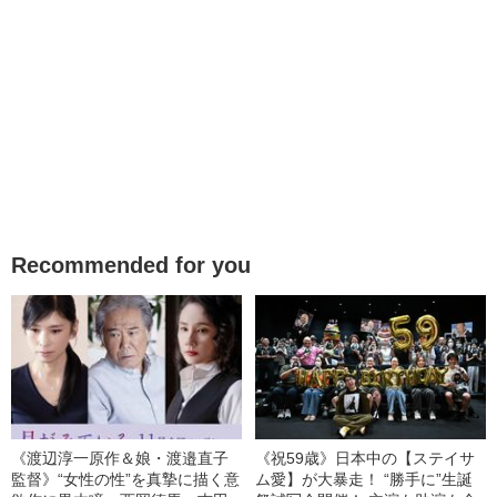
Recommended for you
《渡辺淳一原作＆娘・渡邉直子
《祝59歳》日本中の【ステイサ
監督》“女性の性”を真摯に描く意
ム愛】が大暴走！ “勝手に”生誕