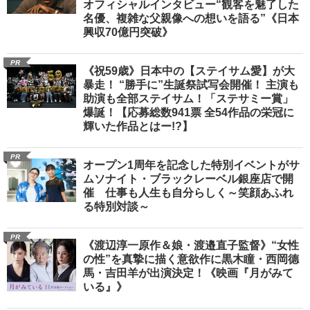
オフィシャルインタビュー“観客を魅了した
名優、複雑な父親像への想いを語る”《日本
興収70億円突破》
PR
《祝59歳》日本中の【ステイサム愛】が大
暴走！ “勝手に”生誕祭試写会開催！ 主演も
助演も全部ステイサム！「ステサミー賞」
爆誕！【応募総数941票 全54作品の栄冠に
輝いた作品とはー!?】
PR
オープン1周年を記念した特別イベントがサ
ムソナイト・ブラックレーベル銀座店で開
催 仕事も人生も自分らしく～笑顔あふれ
る特別対談～
PR
《渡辺淳一原作＆娘・渡邉直子監督》“女性
の性”を真摯に描く意欲作に黒木瞳・西岡德
馬・吉田羊が出演決定！《映画『月がみて
いる』》