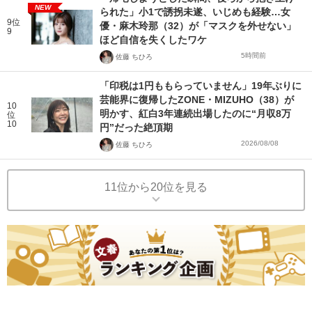
NEW
られた」小1で誘拐未遂、いじめも経験…女
9位
優・麻木玲那（32）が「マスクを外せない」
9
ほど自信を失くしたワケ
5時間前
佐藤 ちひろ
「印税は1円ももらっていません」19年ぶりに
芸能界に復帰したZONE・MIZUHO（38）が
10
明かす、紅白3年連続出場したのに“月収8万
位
10
円”だった絶頂期
2026/08/08
佐藤 ちひろ
11位から20位を見る