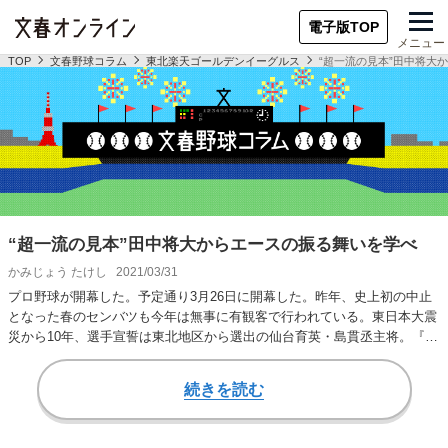
電子版TOP
メニュー
TOP
文春野球コラム
東北楽天ゴールデンイーグルス
“超一流の見本”田中将大
“超一流の見本”田中将大からエースの振る舞いを学べ
かみじょう たけし
2021/03/31
プロ野球が開幕した。予定通り3月26日に開幕した。昨年、史上初の中止
となった春のセンバツも今年は無事に有観客で行われている。東日本大震
災から10年、選手宣誓は東北地区から選出の仙台育英・島貫丞主将。『当
たり前だと思…
続きを読む