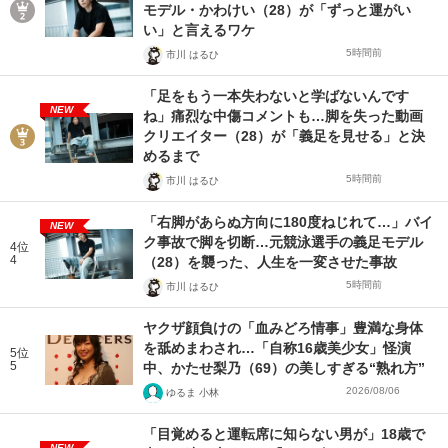
モデル・かわけい（28）が「ずっと運がい
い」と言えるワケ
5時間前
市川 はるひ
「足をもう一本失わないと学ばないんです
NEW
ね」痛烈な中傷コメントも…脚を失った動画
クリエイター（28）が「義足を見せる」と決
めるまで
5時間前
市川 はるひ
「右脚があらぬ方向に180度ねじれて…」バイ
NEW
ク事故で脚を切断…元競泳選手の義足モデル
4位
4
（28）を襲った、人生を一変させた事故
5時間前
市川 はるひ
ヤクザ顔負けの「血みどろ情事」豊満な身体
を舐めまわされ…「自称16歳美少女」怪演
5位
5
中、かたせ梨乃（69）の美しすぎる“熟れ方”
2026/08/06
ゆるま 小林
「目覚めると運転席に知らない男が」18歳で
NEW