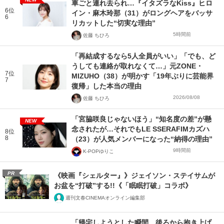
車ごと連れ去られ…『イタズラなKiss』ヒロ
6位
イン・麻木玲那（31）がロングヘアをバッサ
6
リカットした“切実な理由”
5時間前
佐藤 ちひろ
「再結成するなら5人全員がいい」「でも、ど
うしても連絡が取れなくて…」元ZONE・
7位
MIZUHO（38）が明かす「19年ぶりに芸能界
7
復帰」した本当の理由
2026/08/08
佐藤 ちひろ
「宮脇咲良じゃないほう」“知名度の差”が懸
NEW
念されたが…それでもLE SSERAFIMカズハ
8位
8
（23）が人気メンバーになった“納得の理由”
9時間前
K-POPゆりこ
PR
《映画『シェルター』》ジェイソン・ステイサムが
お盆を“打破”する!!《「眠眠打破」コラボ》
週刊文春CINEMAオンライン編集部
「帰宅しようとした瞬間、後ろから抱き上げ