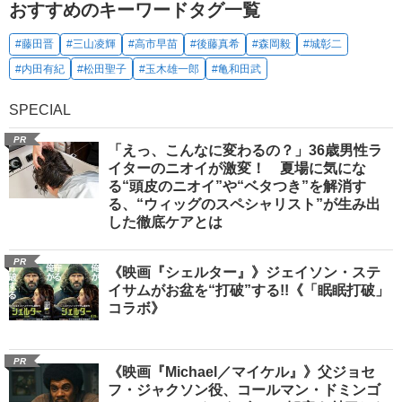
おすすめのキーワードタグ一覧
#藤田晋
#三山凌輝
#高市早苗
#後藤真希
#森岡毅
#城彰二
#内田有紀
#松田聖子
#玉木雄一郎
#亀和田武
SPECIAL
PR
「えっ、こんなに変わるの？」36歳男性ラ
イターのニオイが激変！ 夏場に気にな
る“頭皮のニオイ”や“ベタつき”を解消す
る、“ウィッグのスペシャリスト”が生み出
した徹底ケアとは
PR
《映画『シェルター』》ジェイソン・ステ
イサムがお盆を“打破”する!!《「眠眠打破」
コラボ》
PR
《映画『Michael／マイケル』》父ジョセ
フ・ジャクソン役、コールマン・ドミンゴ