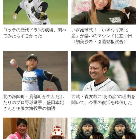
ロッテの歴代ドラ1の成績、調べ
いざ始球式！「いぎなり東北
てみたらすごかった
産」が楽パのマウンドに立つ日
〈初美沙希・引退登板試合〉
北の漁師町・鹿部町が生んだふ
西武・森友哉に“あの涙”の理由を
たりのプロ野球選手、盛田幸妃
聞いて、今季の復活を確信した
さんと伊藤大海投手の物語