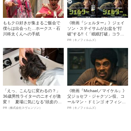
ももクロ好きが集まるご飯会で
《映画『シェルター』》ジェイ
僕らは出会った…ホークス・石
ソン・ステイサムがお盆を“打
川柊太くんへの手紙
破”する!!《「眠眠打破」コラ
ボ》
PR（キノフィルムズ）
「えっ、こんなに変わるの？」
《映画『Michael／マイケル』》
36歳男性ライターのニオイが激
父ジョセフ・ジャクソン役、コ
変！ 夏場に気になる“頭皮のニ
ールマン・ドミンゴ オフィシャ
オイ”や“ベタつき”を解消す
ルインタビュー“観客を魅了した
PR（株式会社スヴェンソン）
PR（キノフィルムズ）
る、“ウィッグのスペシャリス
名優、複雑な父親像への想いを
ト”が生み出した徹底ケアとは
語る”《日本興収70億円突破》