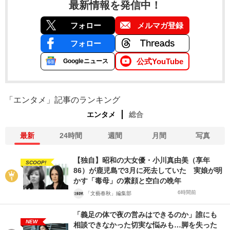
最新情報を発信中！
フォロー
メルマガ登録
フォロー
公式YouTube
Googleニュース
「エンタメ」記事のランキング
エンタメ
総合
最新
24時間
週間
月間
写真
【独自】昭和の大女優・小川真由美（享年
SCOOP!
86）が鹿児島で3月に死去していた 実娘が明
かす「毒母」の素顔と空白の晩年
6時間前
「文藝春秋」編集部
「義足の体で夜の営みはできるのか」誰にも
NEW
相談できなかった切実な悩みも…脚を失った