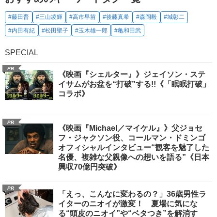
#藤田晋
#三山凌輝
#高市早苗
#後藤真希
#森岡毅
#城彰二
#内田有紀
#松田聖子
#玉木雄一郎
#亀和田武
SPECIAL
PR
《映画『シェルター』》ジェイソン・ステ
イサムがお盆を“打破”する!!《「眠眠打破」
コラボ》
PR
《映画『Michael／マイケル』》父ジョセ
フ・ジャクソン役、コールマン・ドミンゴ
オフィシャルインタビュー“観客を魅了した
名優、複雑な父親像への想いを語る”《日本
興収70億円突破》
PR
「えっ、こんなに変わるの？」36歳男性ラ
イターのニオイが激変！ 夏場に気にな
る“頭皮のニオイ”や“ベタつき”を解消す