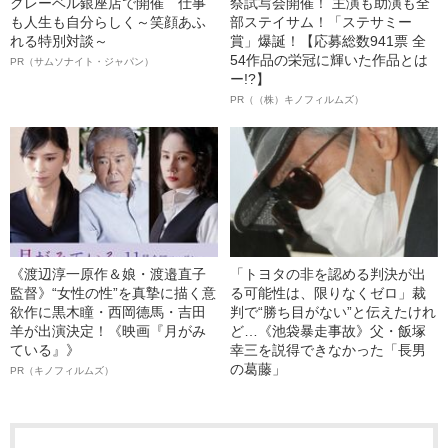
クレーベル銀座店で開催 仕事
祭試写会開催！ 主演も助演も全
も人生も自分らしく～笑顔あふ
部ステイサム！「ステサミー
れる特別対談～
賞」爆誕！【応募総数941票 全
54作品の栄冠に輝いた作品とは
PR（サムソナイト・ジャパン）
ー!?】
PR（（株）キノフィルムズ）
《渡辺淳一原作＆娘・渡邉直子
「トヨタの非を認める判決が出
監督》“女性の性”を真摯に描く意
る可能性は、限りなくゼロ」裁
欲作に黒木瞳・西岡德馬・吉田
判で“勝ち目がない”と伝えたけれ
羊が出演決定！《映画『月がみ
ど…《池袋暴走事故》父・飯塚
ている』》
幸三を説得できなかった「長男
の葛藤」
PR（キノフィルムズ）