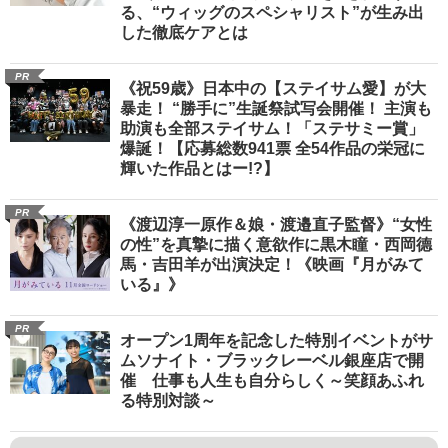
る、“ウィッグのスペシャリスト”が生み出
した徹底ケアとは
PR
《祝59歳》日本中の【ステイサム愛】が大
暴走！ “勝手に”生誕祭試写会開催！ 主演も
助演も全部ステイサム！「ステサミー賞」
爆誕！【応募総数941票 全54作品の栄冠に
輝いた作品とはー!?】
PR
《渡辺淳一原作＆娘・渡邉直子監督》“女性
の性”を真摯に描く意欲作に黒木瞳・西岡德
馬・吉田羊が出演決定！《映画『月がみて
いる』》
PR
オープン1周年を記念した特別イベントがサ
ムソナイト・ブラックレーベル銀座店で開
催 仕事も人生も自分らしく～笑顔あふれ
る特別対談～