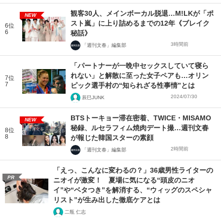
観客30人、メインボーカル脱退…M!LKが「ポ
NEW
スト嵐」に上り詰めるまでの12年《ブレイク
6位
6
秘話》
3時間前
「週刊文春」編集部
「パートナーが一晩中セックスしていて寝ら
れない」と解散に至った女子ペアも…オリン
7位
7
ピック選手村の“知られざる性事情”とは
2024/07/30
辰巳JUNK
BTSトーキョー滞在密着、TWICE・MISAMO
NEW
秘録、ルセラフィム焼肉デート撮…週刊文春
8位
8
が報じた韓国スターの素顔
2時間前
「週刊文春」編集部
「えっ、こんなに変わるの？」36歳男性ライターの
PR
ニオイが激変！ 夏場に気になる“頭皮のニオ
イ”や“ベタつき”を解消する、“ウィッグのスペシャ
リスト”が生み出した徹底ケアとは
二瓶 仁志