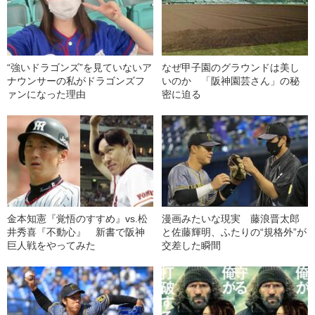
“強いドラゴンズ”を見ていないア
なぜ甲子園のグラウンドは美し
ナウンサーの私がドラゴンズフ
いのか 「阪神園芸さん」の秘
ァンになった理由
密に迫る
金本知憲『覚悟のすすめ』vs.松
漫画みたいな現実 藤浪晋太郎
井秀喜『不動心』 新書で阪神
と佐藤輝明、ふたりの“規格外”が
巨人戦をやってみた
交差した瞬間