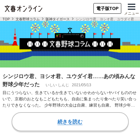
電子版TOP
メニュー
TOP
文春野球コラム
阪神タイガース
シンジロウ君、ヨシオ君、ユウダイ君…
シンジロウ君、ヨシオ君、ユウダイ君……あの頃みんな
野球少年だった
いしい しんじ
2021/05/13
目にうつらない、生きているか生きていないかわからないヤバイもののせ
いで、京都のおとなもこどもたちも、自由に集まったり食べたり笑い合っ
たりできなくなった。 少年野球の大会は自粛、練習も自粛。 野球少年た
ちは河原や公園…
続きを読む