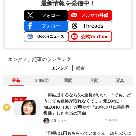
最新情報を発信中！
フォロー
メルマガ登録
フォロー
公式YouTube
Googleニュース
「エンタメ」記事のランキング
エンタメ
総合
最新
24時間
週間
月間
写真
「再結成するなら5人全員がいい」「でも、ど
NEW
うしても連絡が取れなくて…」元ZONE・
MIZUHO（38）が明かす「19年ぶりに芸能界
復帰」した本当の理由
10時間前
佐藤 ちひろ
「印税は1円ももらっていません」19年ぶりに