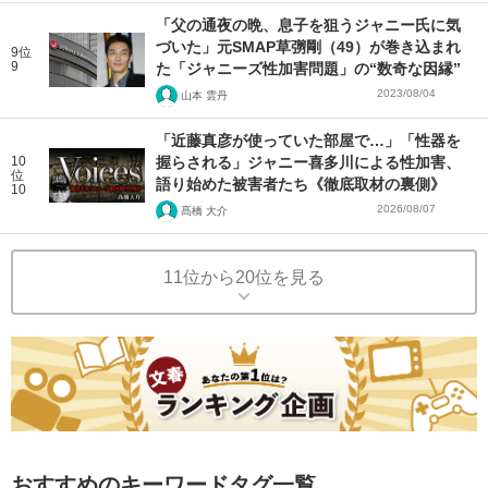
「父の通夜の晩、息子を狙うジャニー氏に気
づいた」元SMAP草彅剛（49）が巻き込まれ
9位
9
た「ジャニーズ性加害問題」の“数奇な因縁”
2023/08/04
山本 雲丹
「近藤真彦が使っていた部屋で…」「性器を
10
握らされる」ジャニー喜多川による性加害、
位
語り始めた被害者たち《徹底取材の裏側》
10
2026/08/07
髙橋 大介
11位から20位を見る
おすすめのキーワードタグ一覧