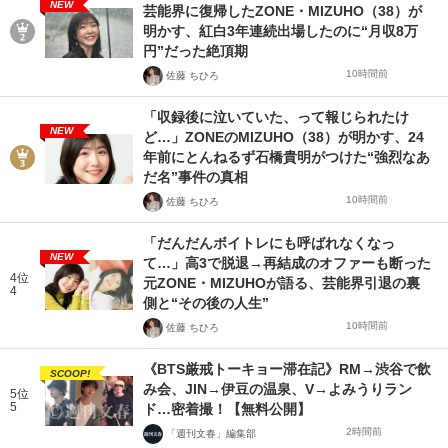
NEW
芸能界に復帰したZONE・MIZUHO（38）が
明かす、紅白3年連続出場したのに“月収8万
円”だった絶頂期
10時間前
佐藤 ちひろ
「収録後に泣いていた、って報じられたけ
NEW
ど…」ZONEのMIZUHO（38）が明かす、24
年前にとんねるず石橋貴明がつけた“強烈なあ
だ名”事件の真相
10時間前
佐藤 ちひろ
「だんだんボイトレにも呼ばれなくなっ
NEW
て…」高3で脱退→再結成のオファーも断った
4位
元ZONE・MIZUHOが語る、芸能界引退の裏
4
側と“その後の人生”
10時間前
佐藤 ちひろ
《BTS厳戒トーキョー滞在記》RM→渋谷で飲
SCOOP!
み会、JIN→伊豆の温泉、V→よみうりラン
5位
5
ド…密着撮！【無料公開】
2時間前
「週刊文春」編集部