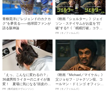
青柳晃洋に“レジェンドのカクカ
《映画『シェルター』》ジェイ
ク”を夢見る――他球団ファンが
ソン・ステイサムがお盆を“打
語る阪神論
破”する!!《「眠眠打破」コラ
ボ》
PR（キノフィルムズ）
「えっ、こんなに変わるの？」
《映画『Michael／マイケル』》
36歳男性ライターのニオイが激
父ジョセフ・ジャクソン役、コ
変！ 夏場に気になる“頭皮のニ
ールマン・ドミンゴ オフィシャ
オイ”や“ベタつき”を解消す
ルインタビュー“観客を魅了した
PR（株式会社スヴェンソン）
PR（キノフィルムズ）
る、“ウィッグのスペシャリス
名優、複雑な父親像への想いを
ト”が生み出した徹底ケアとは
語る”《日本興収70億円突破》