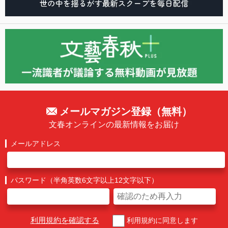
メールマガジン登録（無料）
文春オンラインの最新情報をお届け
メールアドレス
パスワード（半角英数6文字以上12文字以下）
利用規約を確認する
利用規約に同意します