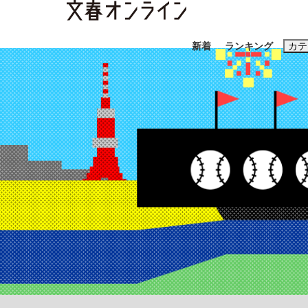
新着
ランキング
カテ
スクープ
ニュー
おすすめのキ
#藤田晋
#三
#玉木雄一郎
「90%は失敗する。でも…」本田圭佑が初め
終戦から81年