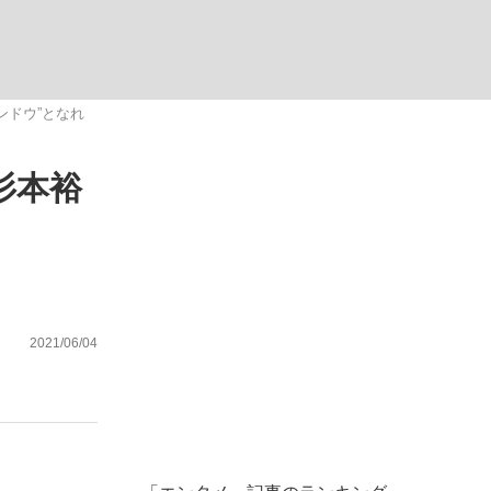
ない資産運用のすべて
ンドウ”となれ
杉本裕
が悲しい」『北の国から』倉本聰氏（91...
2021/06/04