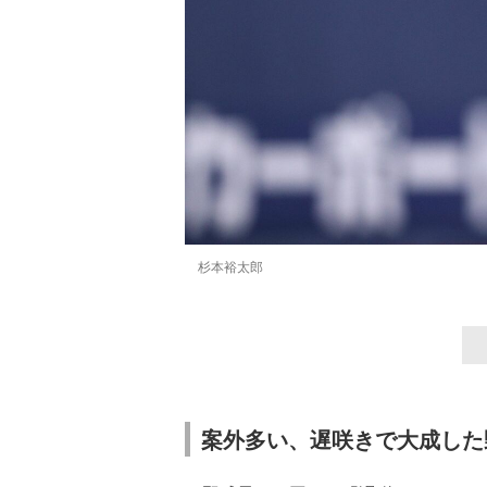
杉本裕太郎
案外多い、遅咲きで大成した