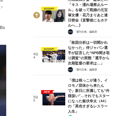
「キス・濡れ場禁止ルー
い
SCOOP!
ル」を破って既婚の元宝
塚女優・花乃まりあと連
日密会《直撃後にもホテ
ルへ…》
Bs
「週刊文春」編集部
「敗因分析は一切聞かれ
なかった」侍ジャパン選
SCOOP!
手が証言した“NPB聞き取
4位
4
り調査”の実態「選手から
次期監督の要求は…」
「週刊文春」編集部
「僕は根っこが違う。イ
ロモノ団体から来たん
で」新日に所属しても“外
NEW
様扱い”…それでもスター
5位
5
になった飯伏幸太（44）
の「異色すぎるレスラー
人生」