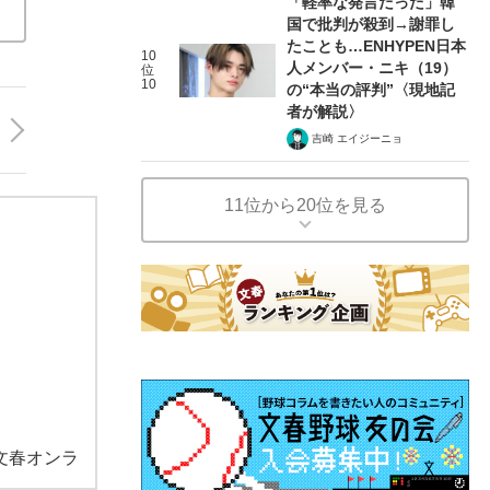
「軽率な発言だった」韓
国で批判が殺到→謝罪し
たことも…ENHYPEN日本
10
人メンバー・ニキ（19）
位
10
の“本当の評判”〈現地記
者が解説〉
吉崎 エイジーニョ
11位から20位を見る
文春オンラ