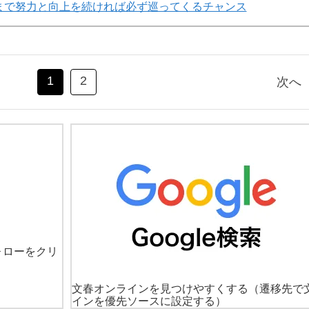
まで努力と向上を続ければ必ず巡ってくるチャンス
1
2
次へ
ォローをクリ
文春オンラインを見つけやすくする
（遷移先で
インを優先ソースに設定する）