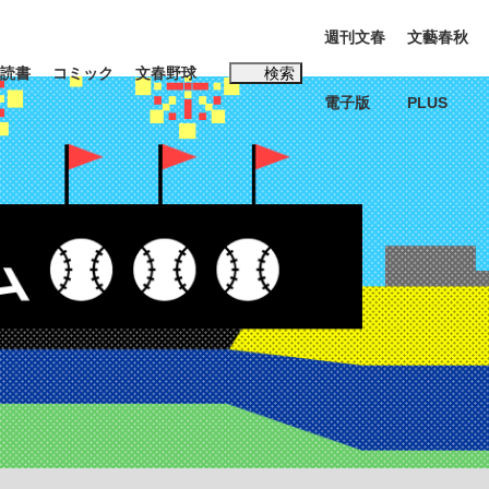
週刊文春
文藝春秋
読書
コミック
文春野球
検索
電子版
PLUS
インタビュー
読書
#松田聖子
む将棋
BC日本代表“敗戦”の真実 選手が明かす...