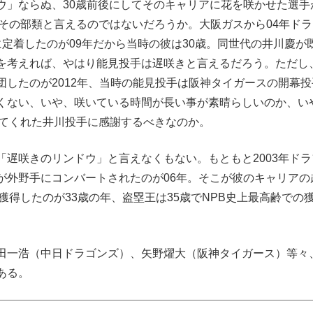
」ならぬ、30歳前後にしてそのキャリアに花を咲かせた選手
その部類と言えるのではないだろうか。大阪ガスから04年ドラ
定着したのが09年だから当時の彼は30歳。同世代の井川慶が
を考えれば、やはり能見投手は遅咲きと言えるだろう。ただし
したのが2012年、当時の能見投手は阪神タイガースの開幕投
くない、いや、咲いている時間が長い事が素晴らしいのか、い
せてくれた井川投手に感謝するべきなのか。
遅咲きのリンドウ」と言えなくもない。もともと2003年ドラ
が外野手にコンバートされたのが06年。そこが彼のキャリアの
獲得したのが33歳の年、盗塁王は35歳でNPB史上最高齢での
田一浩（中日ドラゴンズ）、矢野燿大（阪神タイガース）等々
ある。