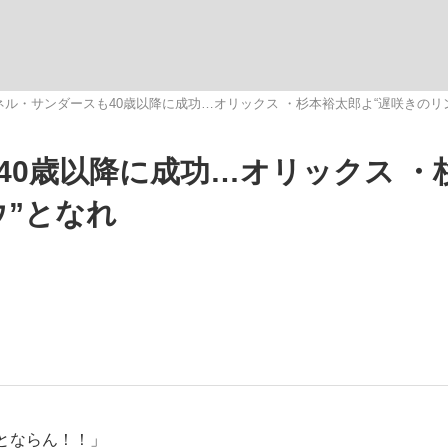
いまさら聞け
ネル・サンダースも40歳以降に成功…オリックス ・杉本裕太郎よ“遅咲きのリ
40歳以降に成功…オリックス ・
手が証言した“NPB聞...
「クマが悪者扱いされているの
ウ”となれ
もっと見る
カー日本代表・森保一監督...
とならん！！」