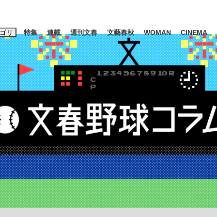
ゴリ
特集
連載
週刊文春
文藝春秋
WOMAN
CINEMA
キーワード入力
ス
エンタメ
ライフ
ビジネス
ーワードタグ一覧
山凌輝
#高市早苗
#後藤真希
#森岡毅
#城彰二
#内田有紀
観る将棋、読
#亀和田武
て明かした日本代表監督に...
「最悪の空気のまま解散」W