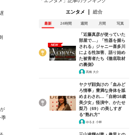
「エンタメ」記事のランキング
エンタメ
総合
遅
最新
24時間
週間
月間
写真
「近藤真彦が使っていた
倒
部屋で…」「性器を握ら
NEW
される」ジャニー喜多川
による性加害、語り始め
た被害者たち《徹底取材
の裏側》
髙橋 大介
ヤクザ顔負けの「血みど
ろ情事」豊満な身体を舐
めまわされ…「自称16歳
美少女」怪演中、かたせ
梨乃（69）の美しすぎ
子が
る“熟れ方”
今季
ゆるま 小林
。
三山凌輝が妻・趣里との
る