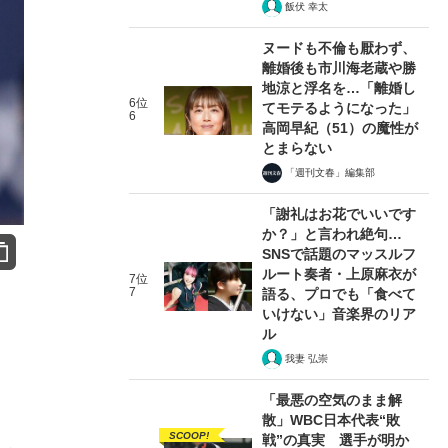
飯伏 幸太
ヌードも不倫も厭わず、
離婚後も市川海老蔵や勝
地涼と浮名を…「離婚し
6位
てモテるようになった」
6
高岡早紀（51）の魔性が
とまらない
「週刊文春」編集部
「謝礼はお花でいいです
か？」と言われ絶句…
SNSで話題のマッスルフ
ルート奏者・上原麻衣が
7位
7
語る、プロでも「食べて
いけない」音楽界のリア
ル
我妻 弘崇
「最悪の空気のまま解
散」WBC日本代表“敗
SCOOP!
戦”の真実 選手が明か