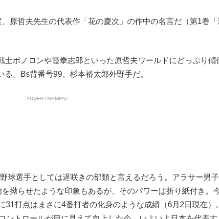
もっと見る
璧、原哲夫先生の代表作「花の慶次」の作中の名言だ（第1巻「
戦士ボノロンや霞拳志郎といった原哲夫ワールドにどっぷり傾
る。Bs背番号99、杉本裕太郎外野手だ。
ADVERTISEMENT
プロ野球選手としては遅咲きの部類と言えるだろう。アラサー男
二病を拗らせたような印象もあるが、そのパワーは折り紙付き。
90に31打点はまさに4番打者の化身のような成績（6月2日現在）
バットコントロールが目に見えて向上した今、いよいよ日本を代表す