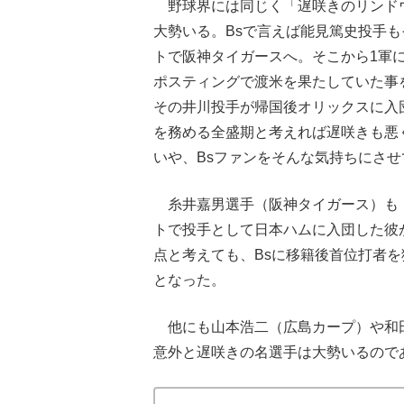
野球界には同じく「遅咲きのリンドウ
大勢いる。Bsで言えば能見篤史投手も
トで阪神タイガースへ。そこから1軍に
ポスティングで渡米を果たしていた事
その井川投手が帰国後オリックスに入団
を務める全盛期と考えれば遅咲きも悪
いや、Bsファンをそんな気持ちにさ
糸井嘉男選手（阪神タイガース）も「
トで投手として日本ハムに入団した彼
点と考えても、Bsに移籍後首位打者を
となった。
他にも山本浩二（広島カープ）や和
意外と遅咲きの名選手は大勢いるので