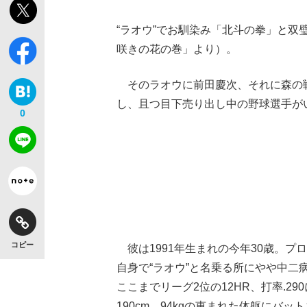
“ラオウ”でお馴染み「北斗の拳」と双
咲きの花の巻」より）。
そのラオウに前田慶次、それに森の
し、且つ目下売り出し中の野球選手がい
0
コピー
彼は1991年生まれの今年30歳。
自身で“ラオウ”と名乗る所にやや中
ここまでリーグ2位の12HR、打率.2
190cm、94kgの恵まれた体躯に