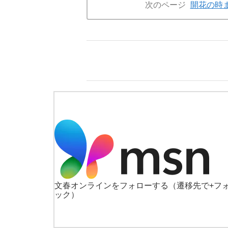
次のページ
開花の時
文春オンラインをフォローする
（遷移先で+フ
ック）