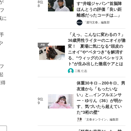
が
8位
す“井端ジャパン”首脳陣
8
ほんとうの評価「良い距
フ
離感だったコーチは…」
既に
「週刊文春」編集部
、
「えっ、こんなに変わるの？」
手
36歳男性ライターのニオイが激
や
PR
変！ 夏場に気になる“頭皮の
ニオイ”や“ベタつき”を解消す
る、“ウィッグのスペシャリス
ト”が生み出した徹底ケアとは
フ
二瓶 仁志
起
獲得
体重30キロ→200キロ、男
友達から「もったいな
い」と…インフルエンサ
9位
ー・ゆりん（36）が明か
9
、
す、気づいたら超えてい
た“3桁の壁”
「文春オンライン」編集部