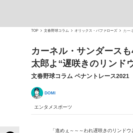
TOP
文春野球コラム
オリックス・バファローズ
カー
カーネル・サンダースも
「敗因分析は一切聞かれなかった」侍ジャパン選
キングの誕生を、目撃せよ。
太郎よ“遅咲きのリンド
文春野球コラム ペナントレース2021
DOMI
the Style
エンタメ
スポーツ
「目標達成できなかったからと言って…」サッ
「進めぇ～～～われ遅咲きのリンドウ