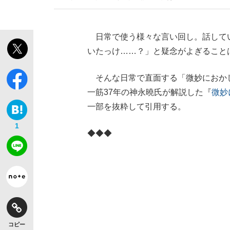
日常で使う様々な言い回し。話して
いたっけ……？」と疑念がよぎること
そんな日常で直面する「微妙におか
一筋37年の神永曉氏が解説した『
微妙
一部を抜粋して引用する。
1
◆◆◆
コピー