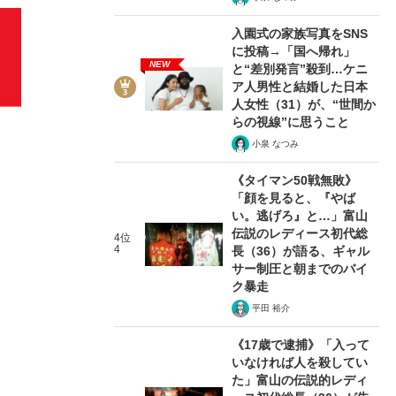
入園式の家族写真をSNS
に投稿→「国へ帰れ」
NEW
と“差別発言”殺到…ケニ
ア人男性と結婚した日本
人女性（31）が、“世間か
らの視線”に思うこと
小泉 なつみ
《タイマン50戦無敗》
「顔を見ると、『やば
い。逃げろ』と…」富山
伝説のレディース初代総
4位
4
長（36）が語る、ギャル
サー制圧と朝までのバイ
ク暴走
平田 裕介
《17歳で逮捕》「入って
いなければ人を殺してい
た」富山の伝説的レディ