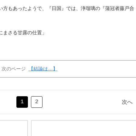
い方もあったようで、『日国』では、浄瑠璃の『蒲冠者藤戸合
にまさる甘露の仕置」
次のページ
【結論は…】
1
2
次へ