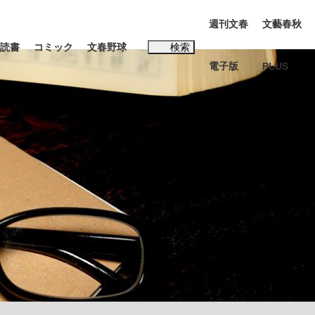
週刊文春
文藝春秋
読書
コミック
文春野球
検索
電子版
PLUS
インタビュー
読書
#松田聖子
本田圭佑が初めて明かした日本代表監督に...
K-POPアイドルたち