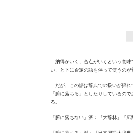
納得がいく、合点がいくという意味
い」と下に否定の語を伴って使うのが
だが、この語は辞典での扱いが揺れ
「腑に落ちる」としたりしているので
る。
「腑に落ちない」派：『大辞林』『広
「腑に落ちる」派：『日本国語大辞典