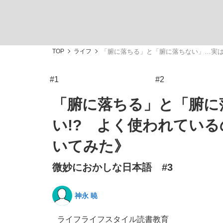
TOP
ライフ
「腑に落ちる」と「腑に落ちない」…実は
#1
#2
「最悪の空気のまま解散」WBC日本代表“敗戦
私のあのとき、私のいま
「腑に落ちる」と「腑に
い!? よく使われている
いてみた》
微妙におかしな日本語 #3
神永 暁
「クマが悪者扱いされているのが悲しい」『北
キングの誕生を、目撃せよ。
ライフ
ライフスタイル
読書
教育