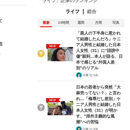
「ライフ」記事のランキング
ライフ
総合
て
最新
24時間
週間
月間
写真
「黒人の下半身に惹かれ
て結婚したんだろ」ケニ
書
ア人男性と結婚した日本
NEW
人女性（31）に“誹謗中
、
傷”殺到…本人が語る、日
本で感じる“外国人差
別”のリアル
小泉 なつみ
日本の若者から突然「大
麻売ってない？」と言わ
れ…「侮辱だし差別」ケ
NEW
ニア人男性と結婚した日
本人女性（31）が明か
す、“排外主義的な風
潮”への苦悩
小泉 なつみ