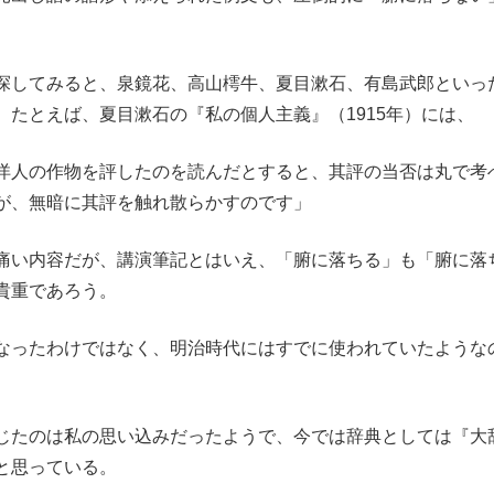
探してみると、泉鏡花、高山樗牛、夏目漱石、有島武郎といっ
たとえば、夏目漱石の『私の個人主義』（1915年）には、
洋人の作物を評したのを読んだとすると、其評の当否は丸で考
が、無暗に其評を触れ散らかすのです」
痛い内容だが、講演筆記とはいえ、「腑に落ちる」も「腑に落
貴重であろう。
なったわけではなく、明治時代にはすでに使われていたような
じたのは私の思い込みだったようで、今では辞典としては『大
と思っている。