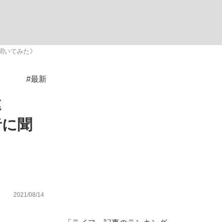
む将棋
聞いてみた》
#最新
った」侍ジャパン選手が証言した“NPB聞...
違
者に聞
2021/08/14