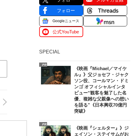
フォロー
Googleニュース
公式YouTube
SPECIAL
PR
《映画『Michael／マイケ
ル』》父ジョセフ・ジャク
ソン役、コールマン・ドミ
ンゴ オフィシャルインタ
ビュー“観客を魅了した名
優、複雑な父親像への想い
を語る”《日本興収70億円
突破》
PR
《映画『シェルター』》ジ
ェイソン・ステイサムがお