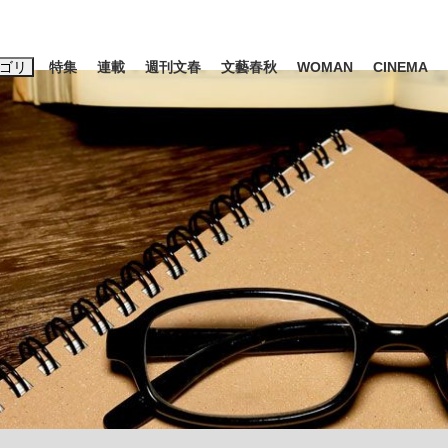
ゴリ
特集
連載
週刊文春
文藝春秋
WOMAN
CINEMA
キーワード入力
ス
エンタメ
ライフ
ビジネス
ーワードタグ一覧
山凌輝
#高市早苗
#後藤真希
#森岡毅
#城彰二
#内田有紀
#亀和田武
み会、JIN→伊豆の...
「90%は失敗する。でも…」
日本生まれの