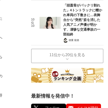
「頭蓋骨がパックリ割れ
た」4トントラックに轢か
れ車両の下敷きに…表舞
た
10
台から“突然”姿を消した
位
人気アニメ声優が明か
10
す、凄惨な交通事故の一
部始終
へ
徳重 龍徳
11位から20位を見る
ち
の
辞
最新情報を発信中！
フォロー
メルマガ登録