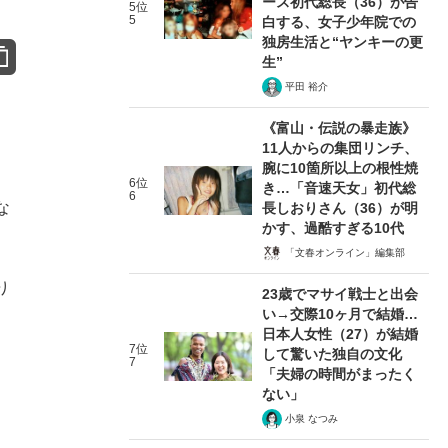
ース初代総長（36）が告
5位
5
白する、女子少年院での
独房生活と“ヤンキーの更
生”
平田 裕介
《富山・伝説の暴走族》
11人からの集団リンチ、
腕に10箇所以上の根性焼
6位
き…「音速天女」初代総
6
な
長しおりさん（36）が明
かす、過酷すぎる10代
「文春オンライン」編集部
り
23歳でマサイ戦士と出会
い→交際10ヶ月で結婚…
日本人女性（27）が結婚
7位
して驚いた独自の文化
7
「夫婦の時間がまったく
ない」
小泉 なつみ