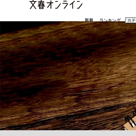
新着
ランキング
カテ
スクープ
ニュー
おすすめのキ
#藤田晋
#三
#玉木雄一郎
《BTS厳戒トーキョー滞在記》RM→渋谷で飲
終戦から81年