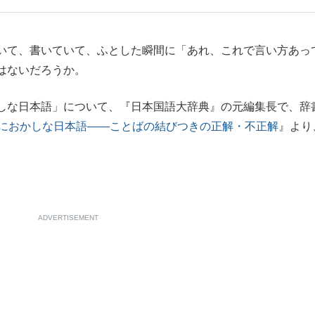
もっと見る
もっと見る
いて、書いていて、ふとした瞬間に「あれ、これで言い方あっ
はないだろうか。
しな日本語」について、『日本国語大辞典』の元編集長で、辞
におかしな日本語――ことばの結びつきの正解・不正解
』より
ADVERTISEMENT