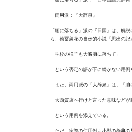
両用派：『大辞泉』
「腑に落ちる」派の『日国』は、解説
ら、徳冨蘆花の自伝的小説『思出の記』（
「学校の様子も大略腑に落ちて」
という否定の語が下に続かない用例
また、両用派の『大辞泉』は、「腑に
「大西質店へ行けと言った意味などが
という用例を添えている。
ただ、実際の使用例も小型の辞典の