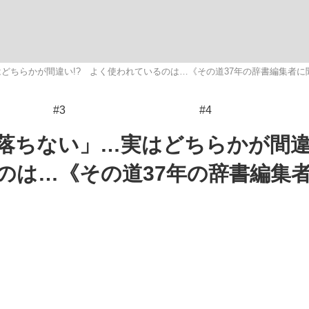
観る将棋、読
どちらかが間違い!? よく使われているのは…《その道37年の辞書編集者に
#3
#4
”の真実 選手が明かす...
「敗因分析は一切聞かれなか
落ちない」…実はどちらかが間
のは…《その道37年の辞書編集
の国から』倉本聰氏（91...