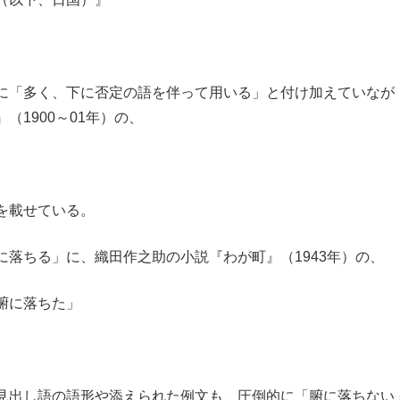
に「多く、下に否定の語を伴って用いる」と付け加えていなが
1900～01年）の、
を載せている。
落ちる」に、織田作之助の小説『わが町』（1943年）の、
腑に落ちた」
見出し語の語形や添えられた例文も、圧倒的に「腑に落ちない