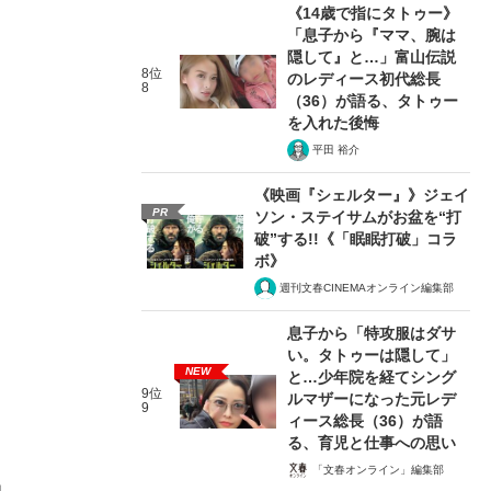
《14歳で指にタトゥー》
「息子から『ママ、腕は
隠して』と…」富山伝説
8位
のレディース初代総長
8
（36）が語る、タトゥー
を入れた後悔
平田 裕介
《映画『シェルター』》ジェイ
PR
ソン・ステイサムがお盆を“打
破”する!!《「眠眠打破」コラ
ボ》
週刊文春CINEMAオンライン編集部
息子から「特攻服はダサ
い。タトゥーは隠して」
NEW
と…少年院を経てシング
9位
ルマザーになった元レデ
9
ィース総長（36）が語
る、育児と仕事への思い
「文春オンライン」編集部
」