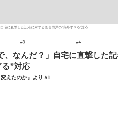
自宅に直撃した記者に対する落合博満の“意外すぎる”対応
#3
#4
手が証言した“NPB聞...
「クマが悪者扱いされているの
キングの誕生
で、なんだ？」自宅に直撃した記
る”対応
変えたのか』より #1
もっと見る
カー日本代表・森保一監督...