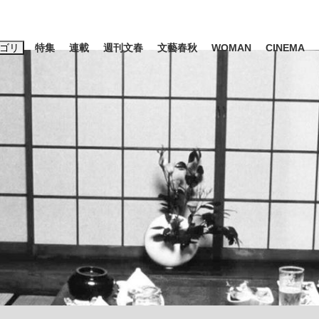
ゴリ
特集
連載
週刊文春
文藝春秋
WOMAN
CINEMA
キーワード入力
ス
エンタメ
ライフ
ビジネス
ーワードタグ一覧
山凌輝
#高市早苗
#後藤真希
#森岡毅
#城彰二
#内田有紀
#亀和田武
て明かした日本代表監督に...
「最悪の空気のまま解散」W
私のあのとき