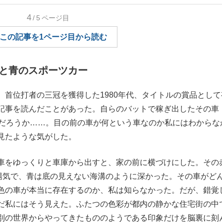
もっと見る
4
/5
ページ目
この記事を1ページ目から読む
と青のスポーツカー
首位打者の三冠を獲得した1980年代、タイトルの賞品として
記事を読んだことがあった。自らのバットで稼ぎ出したその車
のだろうか……。目の前の車が何という車なのか私にはわからな
見たような気がした。
車をゆっくりと車庫から出すと、家の前に横づけにした。その
に陽気で、青は底の見えない海溝のように深かった。その車がど
色の車が本当に存在するのか、私は知らなかった。だが、錯覚
だ私にはそう見えた。ふたつの色彩が都内の静かな住宅街の中
別の世界からやってきたもののようである印象だけを脳裏に刻