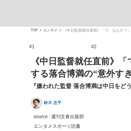
観る将棋、読む将棋
TOP
エンタメ
《中日監督就任直前》「で、なんだ？」
#1
#2
「敗因分析は一切聞かれなかった」侍ジャパン選
《中日監督就任直前》「
する落合博満の“意外すぎ
『嫌われた監督 落合博満は中日をどう
いまさら聞けない資産運用のすべて
鈴木 忠平
source : 週刊文春出版部
「目標達成できなかったからと言って…」サッ
エンタメ
スポーツ
読書