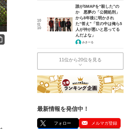
誰がSMAPを“殺した”の
か 悪夢の「公開処刑」
から8年後に明かされ
10
た“答え”「世の中は俺ら5
位
10
人が仲が悪いと思ってる
んだよな」
みきーる
11位から20位を見る
最新情報を発信中！
フォロー
メルマガ登録