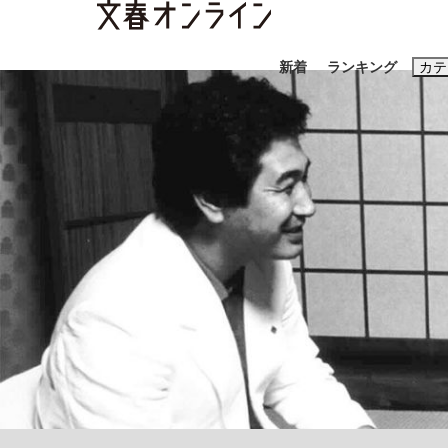
新着
ランキング
カテ
スクープ
ニュー
おすすめのキ
#藤田晋
#三
#玉木雄一郎
「90%は失敗する。でも…」本田圭佑が初め
終戦から81年