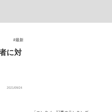
#最新
が悲しい」『北の国から』倉本聰氏（91...
を、目撃せよ。
者に対
2021/09/24