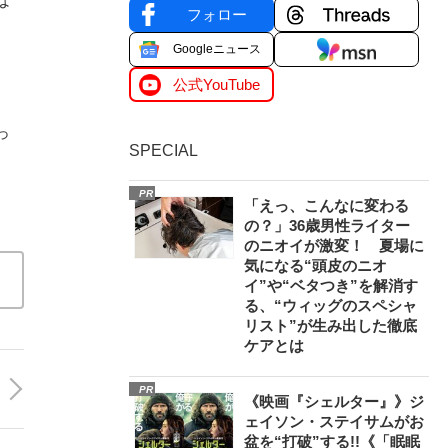
は
フォロー
Googleニュース
公式YouTube
っ
SPECIAL
PR
「えっ、こんなに変わる
の？」36歳男性ライター
のニオイが激変！ 夏場に
気になる“頭皮のニオ
イ”や“ベタつき”を解消す
る、“ウィッグのスペシャ
リスト”が生み出した徹底
ケアとは
PR
《映画『シェルター』》ジ
ェイソン・ステイサムがお
盆を“打破”する!!《「眠眠