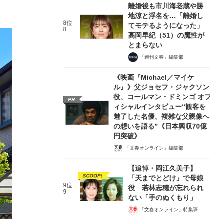
離婚後も市川海老蔵や勝
地涼と浮名を…「離婚し
8位
てモテるようになった」
8
高岡早紀（51）の魔性が
とまらない
「週刊文春」編集部
《映画『Michael／マイケ
ル』》父ジョセフ・ジャクソン
役、コールマン・ドミンゴ オフ
PR
ィシャルインタビュー“観客を
魅了した名優、複雑な父親像へ
の想いを語る”《日本興収70億
円突破》
「文春オンライン」編集部
【追悼・岡江久美子】
SCOOP!
「天までとどけ」で母娘
9位
役 若林志穂が忘れられ
9
ない「手のぬくもり」
「文春オンライン」特集班