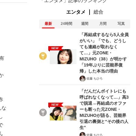
「エンタメ」記事のランキング
エンタメ
総合
最新
24時間
週間
月間
写真
「再結成するなら5人全員
がいい」「でも、どうし
ても連絡が取れなく
NEW
て…」元ZONE・
有
MIZUHO（38）が明かす
「19年ぶりに芸能界復
帰」した本当の理由
か
佐藤 ちひろ
「だんだんボイトレにも
呼ばれなくなって…」高3
赤
で脱退→再結成のオファ
NEW
んな
ーも断った元ZONE・
MIZUHOが語る、芸能界
し
引退の裏側と“その後の人
で
生”
ん
佐藤 ちひろ