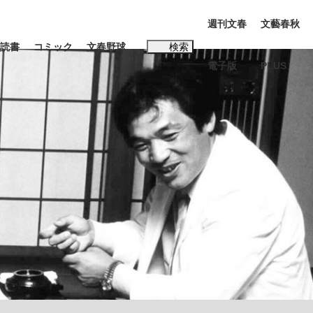
週刊文春
文藝春秋
読書
コミック
文春野球
検索
電子版
PLUS
インタビュー
読書
#松田聖子
BC日本代表“敗戦”の真実 選手が明かす...
、私のいま