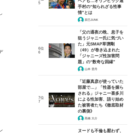
ペアも…オリンピック選
5
手村の“知られざる性事
情”とは
し
辰巳JUNK
「父の通夜の晩、息子を
狙うジャニー氏に気づい
た」元SMAP草彅剛
6位
（49）が巻き込まれた
デ
6
「ジャニーズ性加害問
。
題」の“数奇な因縁”
山本 雲丹
「近藤真彦が使っていた
部屋で…」「性器を握ら
される」ジャニー喜多川
7位
による性加害、語り始め
7
た被害者たち《徹底取材
の裏側》
髙橋 大介
ン
ヌードも不倫も厭わず、