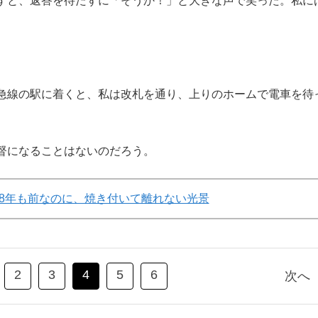
すと、返答を待たずに「そうか！」と大きな声で笑った。私に
急線の駅に着くと、私は改札を通り、上りのホームで電車を待
督になることはないのだろう。
18年も前なのに、焼き付いて離れない光景
2
3
4
5
6
次へ