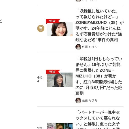
「収録後に泣いていた、
って報じられたけど…」
と
NEW
ZONEのMIZUHO（38）が
明かす、24年前にとんね
るず石橋貴明がつけた“強
烈なあだ名”事件の真相
佐藤 ちひろ
「印税は1円ももらってい
ません」19年ぶりに芸能
界に復帰したZONE・
NEW
MIZUHO（38）が明か
4位
4
す、紅白3年連続出場した
のに“月収8万円”だった絶
頂期
佐藤 ちひろ
「パートナーが一晩中セ
ックスしていて寝られな
い」と解散に至った女子
5位