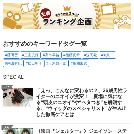
おすすめのキーワードタグ一覧
#藤田晋
#三山凌輝
#高市早苗
#後藤真希
#森岡毅
#城彰二
#内田有紀
#松田聖子
#玉木雄一郎
#亀和田武
SPECIAL
PR
「えっ、こんなに変わるの？」36歳男性ラ
イターのニオイが激変！ 夏場に気にな
る“頭皮のニオイ”や“ベタつき”を解消す
る、“ウィッグのスペシャリスト”が生み出
した徹底ケアとは
PR
《映画『シェルター』》ジェイソン・ステ