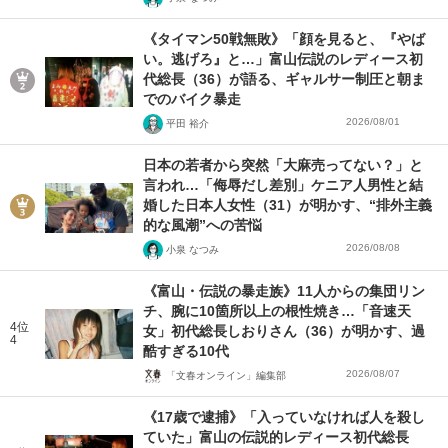
《タイマン50戦無敗》「顔を見ると、『やば
い。逃げろ』と…」富山伝説のレディース初
代総長（36）が語る、ギャルサー制圧と朝ま
でのバイク暴走
2026/08/01
平田 裕介
日本の若者から突然「大麻売ってない？」と
言われ…「侮辱だし差別」ケニア人男性と結
婚した日本人女性（31）が明かす、“排外主義
的な風潮”への苦悩
2026/08/08
小泉 なつみ
《富山・伝説の暴走族》11人からの集団リン
チ、腕に10箇所以上の根性焼き…「音速天
4位
女」初代総長しおりさん（36）が明かす、過
4
酷すぎる10代
2026/08/07
「文春オンライン」編集部
《17歳で逮捕》「入っていなければ人を殺し
ていた」富山の伝説的レディース初代総長