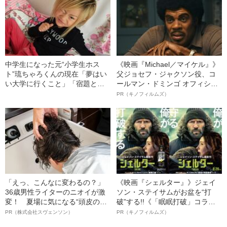
中学生になった元“小学生ホス
《映画『Michael／マイケル』》
ト”琉ちゃろくんの現在「夢はい
父ジョセフ・ジャクソン役、コ
い大学に行くこと」「宿題とは
ールマン・ドミンゴ オフィシャ
別に毎日自習を…」――2021上
ルインタビュー“観客を魅了した
PR（キノフィルムズ）
半期BEST5
名優、複雑な父親像への想いを
語る”《日本興収70億円突破》
「えっ、こんなに変わるの？」
《映画『シェルター』》ジェイ
36歳男性ライターのニオイが激
ソン・ステイサムがお盆を“打
変！ 夏場に気になる“頭皮のニ
破”する!!《「眠眠打破」コラ
オイ”や“ベタつき”を解消す
ボ》
PR（株式会社スヴェンソン）
PR（キノフィルムズ）
る、“ウィッグのスペシャリス