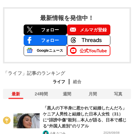
最新情報を発信中！
フォロー
メルマガ登録
フォロー
公式YouTube
Googleニュース
「ライフ」記事のランキング
ライフ
総合
最新
24時間
週間
月間
写真
「黒人の下半身に惹かれて結婚したんだろ」
ケニア人男性と結婚した日本人女性（31）
に“誹謗中傷”殺到…本人が語る、日本で感じ
る“外国人差別”のリアル
2026/08/08
小泉 なつみ