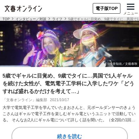
電子版TOP
メニュー
TOP
インタビュー／対談
ライフ
5歳でギャルに目覚め、9歳でタイに…異国で
5歳でギャルに目覚め、9歳でタイに…異国で1人ギャル
を続けた女性が、電気電子工学科に入学したワケ「どう
すれば盛れるかだけを考えて…」
「文春オンライン」編集部
2021/10/17
大学で電気電子工学を学んでいたまおさんと、元ポールダンサーのきょう
こさんはギャルで電子工作を楽しむギャル電というユニットで活動してい
る。 そんなお2人にギャル電について詳しく話を聞いた。（全2回の1回目
／後編を読む…
続きを読む