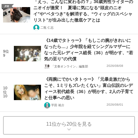
「えっ、こんなに変わるの？」36歳男性ライターの
PR
ニオイが激変！ 夏場に気になる“頭皮のニオ
イ”や“ベタつき”を解消する、“ウィッグのスペシャ
リスト”が生み出した徹底ケアとは
二瓶 仁志
《14歳でタトゥー》「もしこの腕がきれいに
なったら…」少年院を経てシングルマザーに
9位
なった元レディース総長（36）が明かす、“若
9
気の至り”の代償
2026/08/08
「文春オンライン」編集部
《両腕にでかいタトゥー》「元暴走族だから
こそ、1ミリもズレたくない」富山伝説のレデ
10
ィース初代総長（36）が明かす、2人の子育て
位
10
と仕事への思い
2026/08/01
平田 裕介
11位から20位を見る