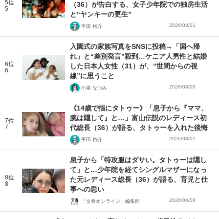
5位
（36）が告白する、女子少年院での独房生活
5
と“ヤンキーの更生”
2026/08/01
平田 裕介
入園式の家族写真をSNSに投稿→「国へ帰
れ」と“差別発言”殺到…ケニア人男性と結婚
6位
した日本人女性（31）が、“世間からの視
6
線”に思うこと
2026/08/08
小泉 なつみ
《14歳で指にタトゥー》「息子から『ママ、
腕は隠して』と…」富山伝説のレディース初
7位
7
代総長（36）が語る、タトゥーを入れた後悔
2026/08/01
平田 裕介
息子から「特攻服はダサい。タトゥーは隠し
て」と…少年院を経てシングルマザーになっ
8位
た元レディース総長（36）が語る、育児と仕
8
事への思い
2026/08/08
「文春オンライン」編集部