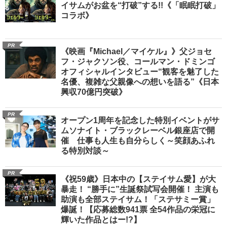
イサムがお盆を“打破”する!!《「眠眠打破」
コラボ》
PR
《映画『Michael／マイケル』》父ジョセ
フ・ジャクソン役、コールマン・ドミンゴ
オフィシャルインタビュー“観客を魅了した
名優、複雑な父親像への想いを語る”《日本
興収70億円突破》
PR
オープン1周年を記念した特別イベントがサ
ムソナイト・ブラックレーベル銀座店で開
催 仕事も人生も自分らしく～笑顔あふれ
る特別対談～
PR
《祝59歳》日本中の【ステイサム愛】が大
暴走！ “勝手に”生誕祭試写会開催！ 主演も
助演も全部ステイサム！「ステサミー賞」
爆誕！【応募総数941票 全54作品の栄冠に
輝いた作品とはー!?】