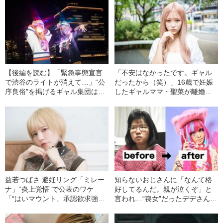
【後編を読む】「緊急事態宣言
「不安はなかったです。ギャル
で渋谷のライトが消えて…」“公
だったから（笑）」16歳で妊娠
序良俗”を掲げるギャル集団は、
したギャルママ・聖菜が離婚
なぜはんだごてを片手に立ち上
し、シングルマザーになったワ
がったのか
ケ
益若つばさ 避妊リング「ミレー
知らないおじさんに「なんて格
ナ」“炎上覚悟”で公表のワケ
好してるんだ。親が泣くぞ」と
「“はいマウント、承認欲求強
言われ…“喪女”だったデデさんが
め”で片付けられないように」
ギャルになって気づいた偏見