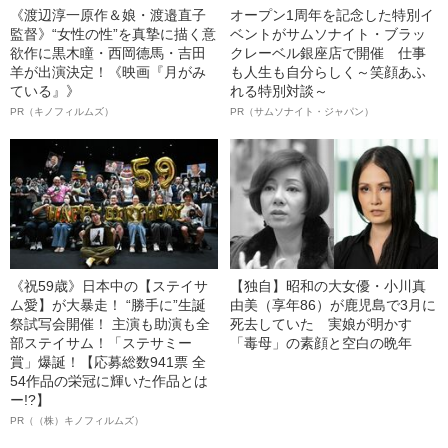
《渡辺淳一原作＆娘・渡邉直子
オープン1周年を記念した特別イ
監督》“女性の性”を真摯に描く意
ベントがサムソナイト・ブラッ
欲作に黒木瞳・西岡德馬・吉田
クレーベル銀座店で開催 仕事
羊が出演決定！《映画『月がみ
も人生も自分らしく～笑顔あふ
ている』》
れる特別対談～
PR（キノフィルムズ）
PR（サムソナイト・ジャパン）
《祝59歳》日本中の【ステイサ
【独自】昭和の大女優・小川真
ム愛】が大暴走！ “勝手に”生誕
由美（享年86）が鹿児島で3月に
祭試写会開催！ 主演も助演も全
死去していた 実娘が明かす
部ステイサム！「ステサミー
「毒母」の素顔と空白の晩年
賞」爆誕！【応募総数941票 全
54作品の栄冠に輝いた作品とは
ー!?】
PR（（株）キノフィルムズ）