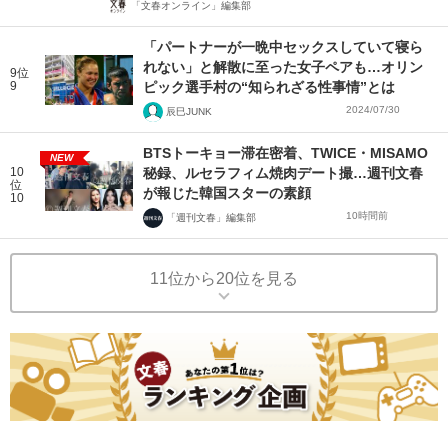
「文春オンライン」編集部
「パートナーが一晩中セックスしていて寝ら
れない」と解散に至った女子ペアも…オリン
9位
9
ピック選手村の“知られざる性事情”とは
2024/07/30
辰巳JUNK
BTSトーキョー滞在密着、TWICE・MISAMO
NEW
10
秘録、ルセラフィム焼肉デート撮…週刊文春
位
が報じた韓国スターの素顔
10
10時間前
「週刊文春」編集部
11位から20位を見る