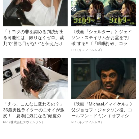
「トヨタの非を認める判決が出
《映画『シェルター』》ジェイ
る可能性は、限りなくゼロ」裁
ソン・ステイサムがお盆を“打
判で“勝ち目がない”と伝えたけれ
破”する!!《「眠眠打破」コラ
ど…《池袋暴走事故》父・飯塚
ボ》
PR（キノフィルムズ）
幸三を説得できなかった「長男
の葛藤」
「えっ、こんなに変わるの？」
《映画『Michael／マイケル』》
36歳男性ライターのニオイが激
父ジョセフ・ジャクソン役、コ
変！ 夏場に気になる“頭皮のニ
ールマン・ドミンゴ オフィシャ
オイ”や“ベタつき”を解消す
ルインタビュー“観客を魅了した
PR（株式会社スヴェンソン）
PR（キノフィルムズ）
る、“ウィッグのスペシャリス
名優、複雑な父親像への想いを
ト”が生み出した徹底ケアとは
語る”《日本興収70億円突破》