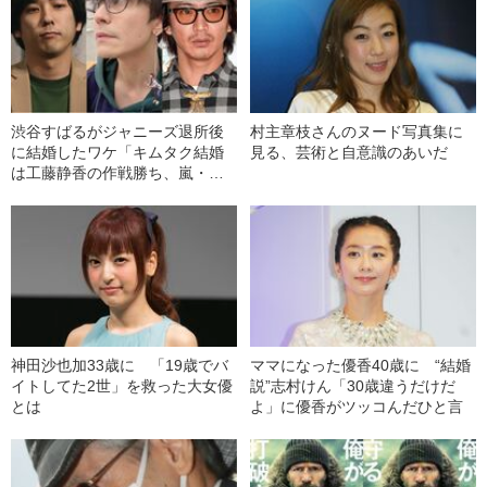
渋谷すばるがジャニーズ退所後
村主章枝さんのヌード写真集に
に結婚したワケ「キムタク結婚
見る、芸術と自意識のあいだ
は工藤静香の作戦勝ち、嵐・二
宮和也は…」
神田沙也加33歳に 「19歳でバ
ママになった優香40歳に “結婚
イトしてた2世」を救った大女優
説”志村けん「30歳違うだけだ
とは
よ」に優香がツッコんだひと言