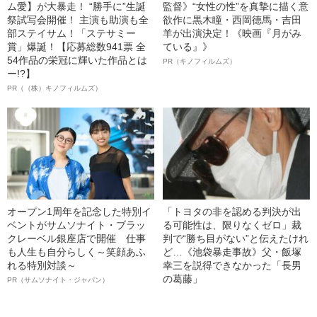
ム愛】が大暴走！ “勝手に”生誕
監督》“女性の性”を真摯に描く意
祭試写会開催！ 主演も助演も全
欲作に黒木瞳・西岡德馬・吉田
部ステイサム！「ステサミー
羊が出演決定！《映画『月がみ
賞」爆誕！【応募総数941票 全
ている』》
54作品の栄冠に輝いた作品とは
PR（キノフィルムズ）
ー!?】
PR（（株）キノフィルムズ）
オープン1周年を記念した特別イ
「トヨタの非を認める判決が出
ベントがサムソナイト・ブラッ
る可能性は、限りなくゼロ」裁
クレーベル銀座店で開催 仕事
判で“勝ち目がない”と伝えたけれ
も人生も自分らしく～笑顔あふ
ど…《池袋暴走事故》父・飯塚
れる特別対談～
幸三を説得できなかった「長男
の葛藤」
PR（サムソナイト・ジャパン）