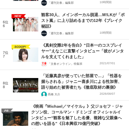
10時間前
「週刊文春」編集部
観客30人、メインボーカル脱退…M!LKが「ポ
NEW
スト嵐」に上り詰めるまでの12年《ブレイク
6位
6
秘話》
10時間前
「週刊文春」編集部
《真剣交際2年を告白》“日本一のコスプレイ
SCOOP!
ヤー”えなこに直撃インタビュー「彼がメンタ
7位
7
ルを支えてくれました」
2021/07/01
「文春オンライン」特集班
「近藤真彦が使っていた部屋で…」「性器を
握らされる」ジャニー喜多川による性加害、
8位
8
語り始めた被害者たち《徹底取材の裏側》
2026/08/07
髙橋 大介
《映画『Michael／マイケル』》父ジョセフ・ジャ
PR
クソン役、コールマン・ドミンゴ オフィシャルイ
ンタビュー“観客を魅了した名優、複雑な父親像へ
の想いを語る”《日本興収70億円突破》