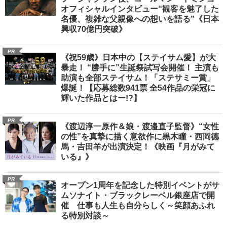
オフィシャルインタビュー“観客を魅了した
名優、複雑な父親像への想いを語る”《日本
興収70億円突破》
PR
《祝59歳》日本中の【ステイサム愛】が大
暴走！ “勝手に”生誕祭試写会開催！ 主演も
助演も全部ステイサム！「ステサミー賞」
爆誕！【応募総数941票 全54作品の栄冠に
輝いた作品とはー!?】
PR
《渡辺淳一原作＆娘・渡邉直子監督》“女性
の性”を真摯に描く意欲作に黒木瞳・西岡德
馬・吉田羊が出演決定！《映画『月がみて
いる』》
PR
オープン1周年を記念した特別イベントがサ
ムソナイト・ブラックレーベル銀座店で開
催 仕事も人生も自分らしく～笑顔あふれ
る特別対談～