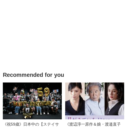
Recommended for you
《祝59歳》日本中の【ステイサ
《渡辺淳一原作＆娘・渡邉直子