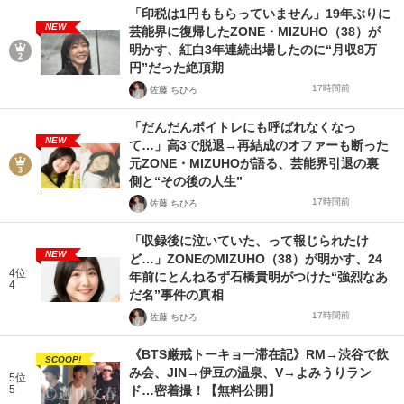
「印税は1円ももらっていません」19年ぶりに
NEW
芸能界に復帰したZONE・MIZUHO（38）が
明かす、紅白3年連続出場したのに“月収8万
円”だった絶頂期
17時間前
佐藤 ちひろ
「だんだんボイトレにも呼ばれなくなっ
NEW
て…」高3で脱退→再結成のオファーも断った
元ZONE・MIZUHOが語る、芸能界引退の裏
側と“その後の人生”
17時間前
佐藤 ちひろ
「収録後に泣いていた、って報じられたけ
NEW
ど…」ZONEのMIZUHO（38）が明かす、24
4位
年前にとんねるず石橋貴明がつけた“強烈なあ
4
だ名”事件の真相
17時間前
佐藤 ちひろ
《BTS厳戒トーキョー滞在記》RM→渋谷で飲
SCOOP!
み会、JIN→伊豆の温泉、V→よみうりラン
5位
5
ド…密着撮！【無料公開】