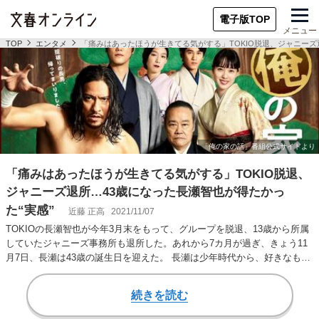
電子版TOP
メニュー
TOP
エンタメ
「痛みはあったほうが生きてる気がする」TOKIO脱退、ジャニーズ
「痛みはあったほうが生きてる気がする」TOKIO脱退、
ジャニーズ退所…43歳になった長瀬智也が得たかっ
た“実感”
近藤 正高
2021/11/07
TOKIOの長瀬智也が今年3月末をもって、グループを脱退、13歳から所属
していたジャニーズ事務所も退所した。あれから7カ月が過ぎ、きょう11
月7日、長瀬は43歳の誕生日を迎えた。 長瀬は少年時代から、好きなもの
が周…
続きを読む