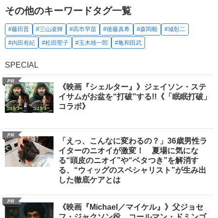
その他のキーワードタグ一覧
#藤田晋
#三山凌輝
#高市早苗
#後藤真希
#森岡毅
#城彰二
#内田有紀
#松田聖子
#玉木雄一郎
#亀和田武
SPECIAL
PR
《映画『シェルター』》ジェイソン・ステ
イサムがお盆を“打破”する!!《「眠眠打破」
コラボ》
PR
「えっ、こんなに変わるの？」36歳男性ラ
イターのニオイが激変！ 夏場に気にな
る“頭皮のニオイ”や“ベタつき”を解消す
る、“ウィッグのスペシャリスト”が生み出
した徹底ケアとは
PR
《映画『Michael／マイケル』》父ジョセ
フ・ジャクソン役、コールマン・ドミンゴ