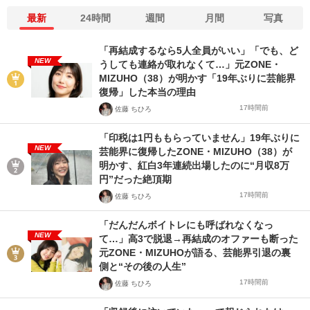
最新
24時間
週間
月間
写真
「再結成するなら5人全員がいい」「でも、ど
NEW
うしても連絡が取れなくて…」元ZONE・
MIZUHO（38）が明かす「19年ぶりに芸能界
復帰」した本当の理由
17時間前
佐藤 ちひろ
「印税は1円ももらっていません」19年ぶりに
NEW
芸能界に復帰したZONE・MIZUHO（38）が
明かす、紅白3年連続出場したのに“月収8万
円”だった絶頂期
17時間前
佐藤 ちひろ
「だんだんボイトレにも呼ばれなくなっ
NEW
て…」高3で脱退→再結成のオファーも断った
元ZONE・MIZUHOが語る、芸能界引退の裏
側と“その後の人生”
17時間前
佐藤 ちひろ