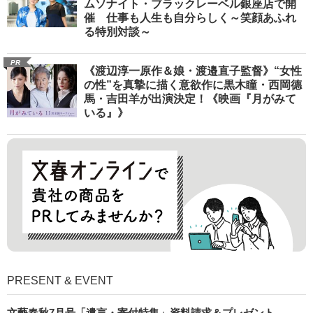
ムソナイト・ブラックレーベル銀座店で開
催 仕事も人生も自分らしく～笑顔あふれ
る特別対談～
PR
《渡辺淳一原作＆娘・渡邉直子監督》“女性
の性”を真摯に描く意欲作に黒木瞳・西岡德
馬・吉田羊が出演決定！《映画『月がみて
いる』》
PRESENT & EVENT
文藝春秋7月号「遺言・寄付特集」資料請求＆プレゼント