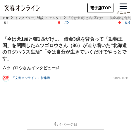
電子版TOP
メニュー
TOP
インタビュー／対談
エンタメ
「今は犬1頭と猫1匹だけ…」借金3億を背
#1
#2
#3
「今は犬1頭と猫1匹だけ…」借金3億を背負って「動物王
国」を閉園したムツゴロウさん（86）が辿り着いた“北海道
のログハウス生活”「今は自分が生きていくだけでやっとで
す」
ムツゴロウさんインタビュー♯1
「文春オンライン」特集班
2021/11/11
4
/4
ページ目