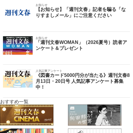
お知らせ
【お知らせ】「週刊文春」記者を騙る「な
りすましメール」にご注意ください
お知らせ
「週刊文春WOMAN」（2026夏号）読者ア
ンケート＆プレゼント
人気記事アンケート
《図書カード5000円分が当たる》週刊文春8
月13日・20日号 人気記事アンケート募集
中！
おすすめ一覧