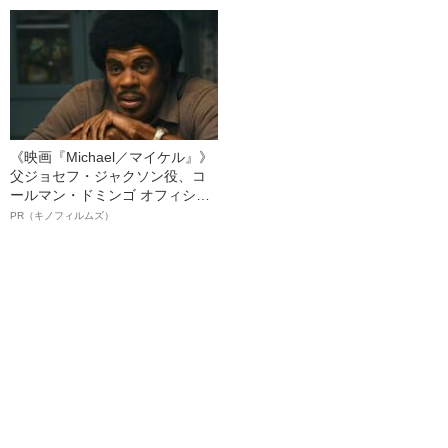
る、“ウィッグのスペシャリス
ト”が生み出した徹底ケアとは
《映画『Michael／マイケル』》
父ジョセフ・ジャクソン役、コ
ールマン・ドミンゴ オフィシャ
ルインタビュー“観客を魅了した
PR（キノフィルムズ）
名優、複雑な父親像への想いを
語る”《日本興収70億円突破》