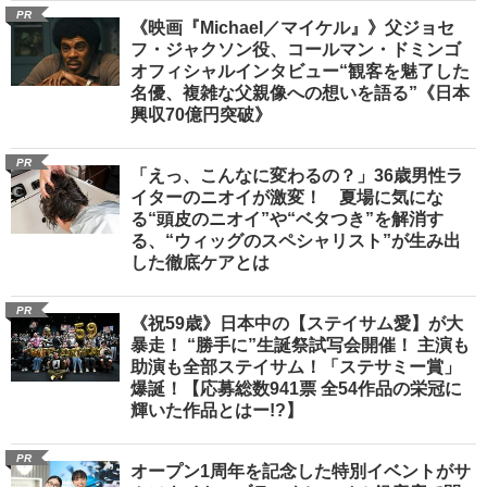
PR
《映画『Michael／マイケル』》父ジョセ
フ・ジャクソン役、コールマン・ドミンゴ
オフィシャルインタビュー“観客を魅了した
名優、複雑な父親像への想いを語る”《日本
興収70億円突破》
PR
「えっ、こんなに変わるの？」36歳男性ラ
イターのニオイが激変！ 夏場に気にな
る“頭皮のニオイ”や“ベタつき”を解消す
る、“ウィッグのスペシャリスト”が生み出
した徹底ケアとは
PR
《祝59歳》日本中の【ステイサム愛】が大
暴走！ “勝手に”生誕祭試写会開催！ 主演も
助演も全部ステイサム！「ステサミー賞」
爆誕！【応募総数941票 全54作品の栄冠に
輝いた作品とはー!?】
PR
オープン1周年を記念した特別イベントがサ