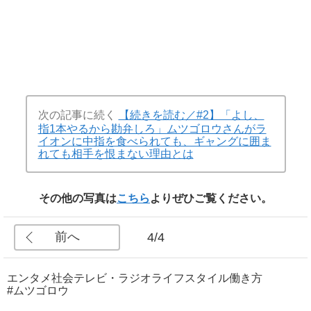
次の記事に続く
【続きを読む／#2】「よし、
指1本やるから勘弁しろ」ムツゴロウさんがラ
イオンに中指を食べられても、ギャングに囲ま
れても相手を恨まない理由とは
その他の写真は
こちら
よりぜひご覧ください。
前へ
4/4
エンタメ
社会
テレビ・ラジオ
ライフスタイル
働き方
#ムツゴロウ