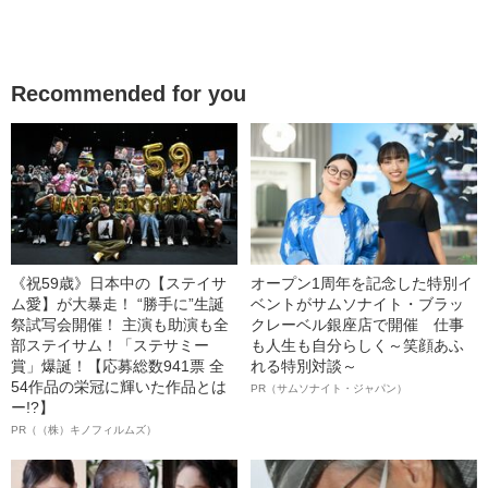
Recommended for you
《祝59歳》日本中の【ステイサ
オープン1周年を記念した特別イ
ム愛】が大暴走！ “勝手に”生誕
ベントがサムソナイト・ブラッ
祭試写会開催！ 主演も助演も全
クレーベル銀座店で開催 仕事
部ステイサム！「ステサミー
も人生も自分らしく～笑顔あふ
賞」爆誕！【応募総数941票 全
れる特別対談～
54作品の栄冠に輝いた作品とは
PR（サムソナイト・ジャパン）
ー!?】
PR（（株）キノフィルムズ）