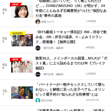
「収録後に泣いていた、って報じられたけ
NEW
ど…」ZONEのMIZUHO（38）が明かす、24
4位
年前にとんねるず石橋貴明がつけた“強烈なあ
4
だ名”事件の真相
17時間前
佐藤 ちひろ
《BTS厳戒トーキョー滞在記》RM→渋谷で飲
SCOOP!
み会、JIN→伊豆の温泉、V→よみうりラン
5位
5
ド…密着撮！【無料公開】
9時間前
「週刊文春」編集部
観客30人、メインボーカル脱退…M!LKが「ポ
NEW
スト嵐」に上り詰めるまでの12年《ブレイク
6位
6
秘話》
10時間前
「週刊文春」編集部
「パートナーが一晩中セックスしていて寝ら
れない」と解散に至った女子ペアも…オリン
7位
7
ピック選手村の“知られざる性事情”とは
2024/07/30
辰巳JUNK
「近藤真彦が使っていた部屋で…」「性器を