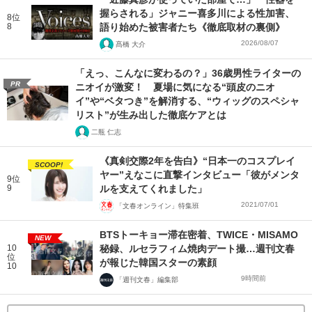
握らされる」ジャニー喜多川による性加害、
8位
8
語り始めた被害者たち《徹底取材の裏側》
2026/08/07
髙橋 大介
「えっ、こんなに変わるの？」36歳男性ライターの
PR
ニオイが激変！ 夏場に気になる“頭皮のニオ
イ”や“ベタつき”を解消する、“ウィッグのスペシャ
リスト”が生み出した徹底ケアとは
二瓶 仁志
《真剣交際2年を告白》“日本一のコスプレイ
SCOOP!
ヤー”えなこに直撃インタビュー「彼がメンタ
9位
9
ルを支えてくれました」
2021/07/01
「文春オンライン」特集班
BTSトーキョー滞在密着、TWICE・MISAMO
NEW
10
秘録、ルセラフィム焼肉デート撮…週刊文春
位
が報じた韓国スターの素顔
10
9時間前
「週刊文春」編集部