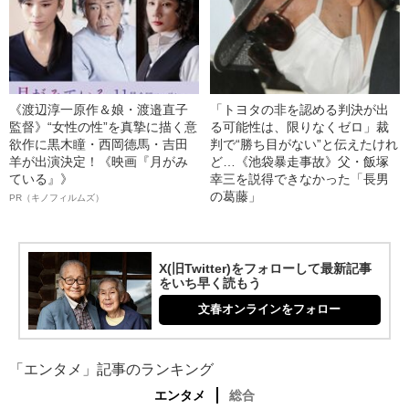
《渡辺淳一原作＆娘・渡邉直子
「トヨタの非を認める判決が出
監督》“女性の性”を真摯に描く意
る可能性は、限りなくゼロ」裁
欲作に黒木瞳・西岡德馬・吉田
判で“勝ち目がない”と伝えたけれ
羊が出演決定！《映画『月がみ
ど…《池袋暴走事故》父・飯塚
ている』》
幸三を説得できなかった「長男
の葛藤」
PR（キノフィルムズ）
X(旧Twitter)をフォローして最新記事
をいち早く読もう
文春オンラインをフォロー
「エンタメ」記事のランキング
エンタメ
総合