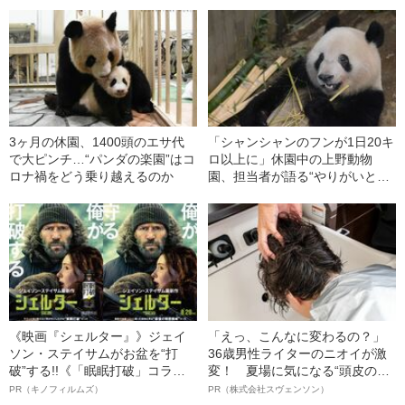
銭感覚
3ヶ月の休園、1400頭のエサ代
「シャンシャンのフンが1日20キ
で大ピンチ…“パンダの楽園”はコ
ロ以上に」休園中の上野動物
ロナ禍をどう乗り越えるのか
園、担当者が語る“やりがいと苦
労”
《映画『シェルター』》ジェイ
「えっ、こんなに変わるの？」
ソン・ステイサムがお盆を“打
36歳男性ライターのニオイが激
破”する!!《「眠眠打破」コラ
変！ 夏場に気になる“頭皮のニ
ボ》
オイ”や“ベタつき”を解消す
PR（キノフィルムズ）
PR（株式会社スヴェンソン）