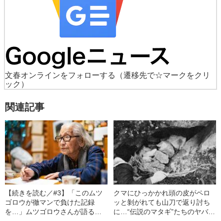
文春オンラインをフォローする
（遷移先で☆マークをクリ
ック）
関連記事
【続きを読む／#3】「このムツ
クマにひっかかれ頭の皮がペロ
ゴロウが徹マンで負けた記録
ッと剝がれても山刀で返り討ち
を…」ムツゴロウさんが語るギ
に…“伝説のマタギ”たちのヤバ
ャンブル愛と、常人離れした金
い“狩猟技術”