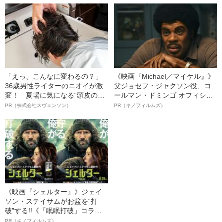
「えっ、こんなに変わるの？」
《映画『Michael／マイケル』》
36歳男性ライターのニオイが激
父ジョセフ・ジャクソン役、コ
変！ 夏場に気になる“頭皮のニ
ールマン・ドミンゴ オフィシャ
オイ”や“ベタつき”を解消す
ルインタビュー“観客を魅了した
PR（株式会社スヴェンソン）
PR（キノフィルムズ）
る、“ウィッグのスペシャリス
名優、複雑な父親像への想いを
ト”が生み出した徹底ケアとは
語る”《日本興収70億円突破》
《映画『シェルター』》ジェイ
ソン・ステイサムがお盆を“打
破”する!!《「眠眠打破」コラ
ボ》
PR（キノフィルムズ）