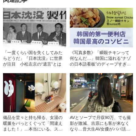
「一度くらい国を失くしてみた
《写真多数》「瞬殺チキンって
らどうだ」『日本沈没』に世界
何なんだ…」韓国に溢れる“ナゾ
が注目 小松左京の“遺言”とは
の日本語看板”のディープすぎる
世界
備品を堂々と持ち帰る、女湯の
AVとソープで月収90万、でも撮
暖簾をバっとくぐって「間違え
影が激減、吉原にも客が来なく
ました！」…本当にいる、スー
なり…音大生AV女優がパパ活を
パー銭湯の「ヤバい客」
始めざるをえなかったワケ