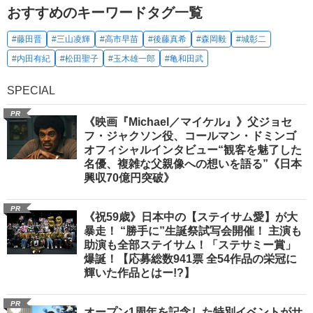
おすすめのキーワードタグ一覧
#藤田晋
#三山凌輝
#高市早苗
#後藤真希
#森岡毅
#城彰二
#内田有紀
#松田聖子
#玉木雄一郎
#亀和田武
SPECIAL
PR
《映画『Michael／マイケル』》父ジョセ
フ・ジャクソン役、コールマン・ドミンゴ
オフィシャルインタビュー“観客を魅了した
名優、複雑な父親像への想いを語る”《日本
興収70億円突破》
PR
《祝59歳》日本中の【ステイサム愛】が大
暴走！ “勝手に”生誕祭試写会開催！ 主演も
助演も全部ステイサム！「ステサミー賞」
爆誕！【応募総数941票 全54作品の栄冠に
輝いた作品とはー!?】
PR
オープン1周年を記念した特別イベントがサ