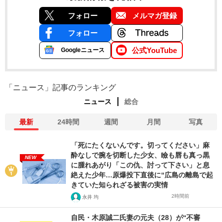
フォロー
メルマガ登録
フォロー
公式YouTube
Googleニュース
「ニュース」記事のランキング
ニュース
総合
最新
24時間
週間
月間
写真
「死にたくないんです。切ってください」麻
酔なしで腕を切断した少女、瞼も唇も真っ黒
NEW
に腫れあがり「この仇、討って下さい」と息
絶えた少年…原爆投下直後に“広島の離島で起
きていた知られざる被害の実情
2時間前
永井 均
自民・木原誠二氏妻の元夫（28）が“不審