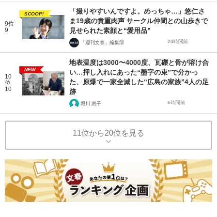
「撮りやすいんですよ。めっちゃ…」悠仁さ
SCOOP!
ま19歳の貴重肉声 サークル仲間との山歩きで
9位
9
見せられた素顔と“愛用品”
20時間前
「週刊文春」編集部
地表温度は3000〜4000度、瓦礫と骨が溶け合
NEW
い…押し入れにあった“墨字の束”で分かっ
10
た、原爆で一家全滅した“広島の家族”4人の足
位
10
跡
6時間前
堀川 惠子
11位から20位を見る