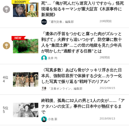
SCOOP!
死”…「俺が死んだら迷宮入りですから」怪死
現場を知るキーマンが重大証言《木原事件に
新展開》
20時間前
「週刊文春」編集部
「遺体の手首をつかむと腐った肉がズルッと
NEW
剥げて」火葬すら追いつかず、防空壕に数十
人を“集団土葬”…この世の地獄を見た少年兵
が明かした“過酷すぎる任務”とは
2時間前
永井 均
〈写真多数〉あばら骨がクッキリ浮き出た日
本兵、強制収容所で体操する少女…カラー化
4位
4
した写真で振り返る“戦時下のリアル”
2022/08/15
「文春オンライン」編集部
終戦後、孤島に32人の男と1人の女が……「ア
ナタハンの女王」事件に日本中が熱狂するま
5位
5
で
2019/08/13
小池 新