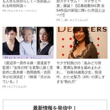
も人生も自分らしく～笑顔あふ
部ステイサム！「ステサミー
れる特別対談～
賞」爆誕！【応募総数941票 全
54作品の栄冠に輝いた作品とは
PR（サムソナイト・ジャパン）
ー!?】
PR（（株）キノフィルムズ）
《渡辺淳一原作＆娘・渡邉直子
ヤクザ顔負けの「血みどろ情
監督》“女性の性”を真摯に描く意
事」豊満な身体を舐めまわさ
欲作に黒木瞳・西岡德馬・吉田
れ…「自称16歳美少女」怪演
羊が出演決定！《映画『月がみ
中、かたせ梨乃（69）の美しす
ている』》
ぎる“熟れ方”
PR（キノフィルムズ）
最新情報を発信中！