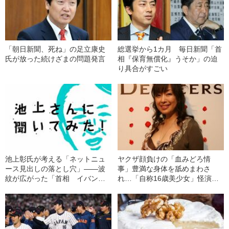
「朝日新聞、死ね」の足立康史
総選挙から1カ月 毎日新聞「首
氏が放った続けざまの問題発言
相『保育無償化』うそか」の迫
り具合がすごい
池上彰氏が考える「ネットニュ
ヤクザ顔負けの「血みどろ情
ース見出しの落とし穴」――波
事」豊満な身体を舐めまわさ
紋が広がった「首相 イバンカ
れ…「自称16歳美少女」怪演
氏基金に57億円」
中、かたせ梨乃（69）の美しす
ぎる“熟れ方”