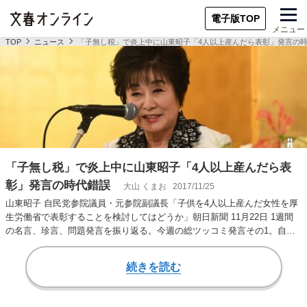
電子版TOP
メニュー
TOP
ニュース
「子無し税」で炎上中に山東昭子「4人以上産んだら表彰」発言の
「子無し税」で炎上中に山東昭子「4人以上産んだら表
彰」発言の時代錯誤
大山 くまお
2017/11/25
山東昭子 自民党参院議員・元参院副議長「子供を4人以上産んだ女性を厚
生労働省で表彰することを検討してはどうか」朝日新聞 11月22日 1週間
の名言、珍言、問題発言を振り返る。今週の総ツッコミ発言その1。自民
党の山東昭…
続きを読む