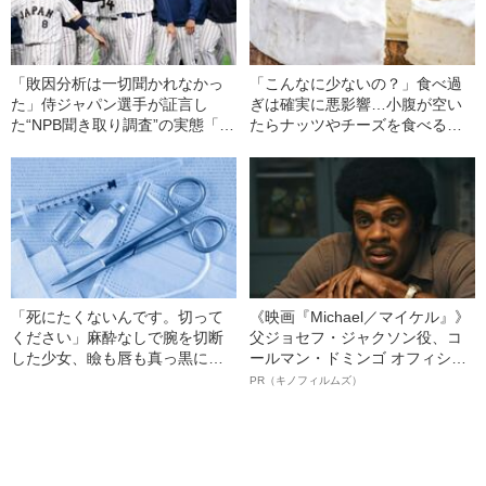
「敗因分析は一切聞かれなかっ
「こんなに少ないの？」食べ過
た」侍ジャパン選手が証言し
ぎは確実に悪影響…小腹が空い
た“NPB聞き取り調査”の実態「選
たらナッツやチーズを食べる人
手から次期監督の要求は…」
が知らない「本当の適正量」
「死にたくないんです。切って
《映画『Michael／マイケル』》
ください」麻酔なしで腕を切断
父ジョセフ・ジャクソン役、コ
した少女、瞼も唇も真っ黒に腫
ールマン・ドミンゴ オフィシャ
れあがり「この仇、討って下さ
ルインタビュー“観客を魅了した
PR（キノフィルムズ）
い」と息絶えた少年…原爆投下
名優、複雑な父親像への想いを
直後に“広島の離島で起きていた
語る”《日本興収70億円突破》
知られざる被害の実情