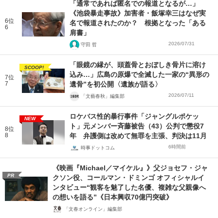
「通常であれば匿名での報道となるが…」
《池袋暴走事故》加害者・飯塚幸三はなぜ実
6位
名で報道されたのか？ 根拠となった「ある
6
肩書」
2026/07/31
守田 哲
「眼鏡の縁が、頭蓋骨とおぼしき骨片に溶け
SCOOP!
込み…」広島の原爆で全滅した一家の“異形の
7位
7
遺骨”を初公開〈遺族が語る〉
2026/07/11
「文藝春秋」編集部
ロケバス性的暴行事件「ジャングルポケッ
NEW
ト」元メンバー斉藤被告（43）公判で懲役7
8位
8
年 弁護側は改めて無罪を主張、判決は11月
6時間前
時事ドットコム
《映画『Michael／マイケル』》父ジョセフ・ジャ
PR
クソン役、コールマン・ドミンゴ オフィシャルイ
ンタビュー“観客を魅了した名優、複雑な父親像へ
の想いを語る”《日本興収70億円突破》
「文春オンライン」編集部