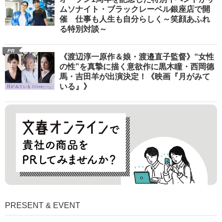
ムソナイト・ブラックレーベル銀座店で開
催 仕事も人生も自分らしく～笑顔あふれ
る特別対談～
PR
《渡辺淳一原作＆娘・渡邉直子監督》“女性
の性”を真摯に描く意欲作に黒木瞳・西岡德
馬・吉田羊が出演決定！《映画『月がみて
いる』》
PRESENT & EVENT