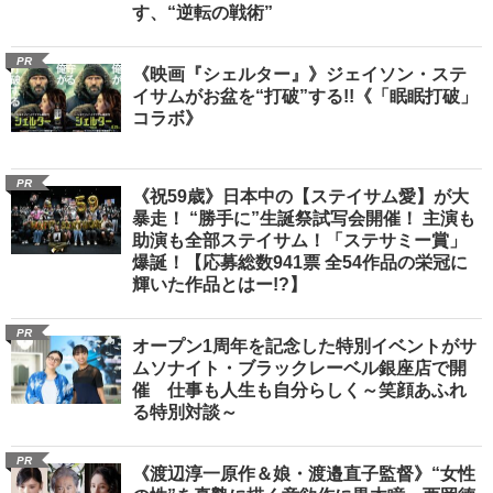
す、“逆転の戦術”
PR
《映画『シェルター』》ジェイソン・ステ
イサムがお盆を“打破”する!!《「眠眠打破」
コラボ》
PR
《祝59歳》日本中の【ステイサム愛】が大
暴走！ “勝手に”生誕祭試写会開催！ 主演も
助演も全部ステイサム！「ステサミー賞」
爆誕！【応募総数941票 全54作品の栄冠に
輝いた作品とはー!?】
PR
オープン1周年を記念した特別イベントがサ
ムソナイト・ブラックレーベル銀座店で開
催 仕事も人生も自分らしく～笑顔あふれ
る特別対談～
PR
《渡辺淳一原作＆娘・渡邉直子監督》“女性