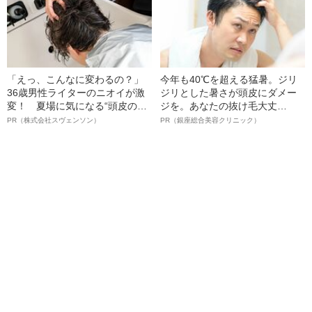
「えっ、こんなに変わるの？」
今年も40℃を超える猛暑。ジリ
36歳男性ライターのニオイが激
ジリとした暑さが頭皮にダメー
変！ 夏場に気になる“頭皮のニ
ジを。あなたの抜け毛大丈
オイ”や“ベタつき”を解消す
夫！？
PR（株式会社スヴェンソン）
PR（銀座総合美容クリニック）
る、“ウィッグのスペシャリス
ト”が生み出した徹底ケアとは