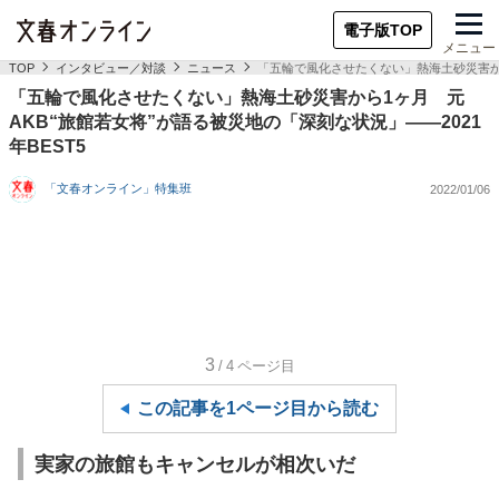
電子版TOP
メニュー
TOP
インタビュー／対談
ニュース
「五輪で風化させたくない」熱海土砂災害から1
「五輪で風化させたくない」熱海土砂災害から1ヶ月 元
AKB“旅館若女将”が語る被災地の「深刻な状況」――2021
年BEST5
「文春オンライン」特集班
2022/01/06
3
/4
ページ目
この記事を1ページ目から読む
実家の旅館もキャンセルが相次いだ