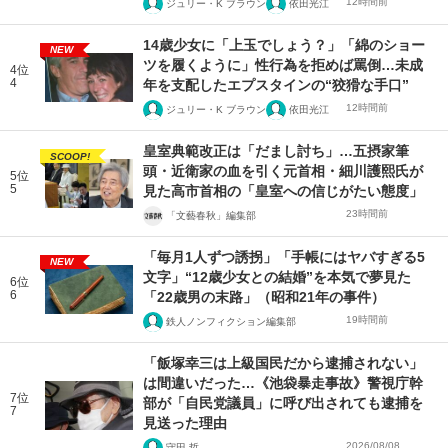
12時間前
ジュリー・K ブラウン
依田光江
14歳少女に「上玉でしょう？」「綿のショー
NEW
ツを履くように」性行為を拒めば罵倒…未成
4位
4
年を支配したエプスタインの“狡猾な手口”
12時間前
ジュリー・K ブラウン
依田光江
皇室典範改正は「だまし討ち」…五摂家筆
SCOOP!
頭・近衛家の血を引く元首相・細川護熙氏が
5位
5
見た高市首相の「皇室への信じがたい態度」
23時間前
「文藝春秋」編集部
「毎月1人ずつ誘拐」「手帳にはヤバすぎる5
NEW
文字」“12歳少女との結婚”を本気で夢見た
6位
6
「22歳男の末路」（昭和21年の事件）
19時間前
鉄人ノンフィクション編集部
「飯塚幸三は上級国民だから逮捕されない」
は間違いだった…《池袋暴走事故》警視庁幹
7位
部が「自民党議員」に呼び出されても逮捕を
7
見送った理由
2026/08/08
守田 哲