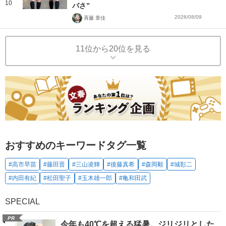
10
バさ”
2026/08/09
斉藤 章佳
11位から20位を見る
おすすめのキーワードタグ一覧
#高市早苗
#藤田晋
#三山凌輝
#後藤真希
#森岡毅
#城彰二
#内田有紀
#松田聖子
#玉木雄一郎
#亀和田武
SPECIAL
PR
今年も40℃を超える猛暑。ジリジリとした