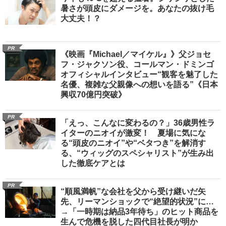
暑さが頭皮にダメージを。あなたの抜け毛
大丈夫！？
PR
《映画『Michael／マイケル』》父ジョセ
フ・ジャクソン役、コールマン・ドミンゴ
オフィシャルインタビュー“観客を魅了した
名優、複雑な父親像への想いを語る”《日本
興収70億円突破》
PR
「えっ、こんなに変わるの？」36歳男性ラ
イターのニオイが激変！ 夏場に気にな
る“頭皮のニオイ”や“ベタつき”を解消す
る、“ウィッグのスペシャリスト”が生み出
した徹底ケアとは
PR
“順風満帆”な会社を父から受け継いだ矢
先、リーマンショックで“絶望的状況”に…
→「一時期は納品3年待ち」のヒット商品を
生んで危機を脱した四代目社長が明か