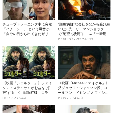
チューブトレーニング中に突然
“順風満帆”な会社を父から受け継
「バチーン！」 という爆音が…
いだ矢先、リーマンショック
「自分の目から出てきたゼリー
で“絶望的状況”に…→「一時期は
状の白っぽいものを握りしめて
納品3年待ち」のヒット商品を生
PR（オープンハウスグループ）
いました」柿谷や宇佐美ともプ
んで危機を脱した四代目社長が
レーした“サッカー選手”が視覚障
明かす、“逆転の戦術”
害を負った“恐怖の瞬間”を明かす
《映画『シェルター』》ジェイ
《映画『Michael／マイケル』》
ソン・ステイサムがお盆を“打
父ジョセフ・ジャクソン役、コ
破”する!!《「眠眠打破」コラ
ールマン・ドミンゴ オフィシャ
ボ》
ルインタビュー“観客を魅了した
PR（キノフィルムズ）
PR（キノフィルムズ）
名優、複雑な父親像への想いを
語る”《日本興収70億円突破》