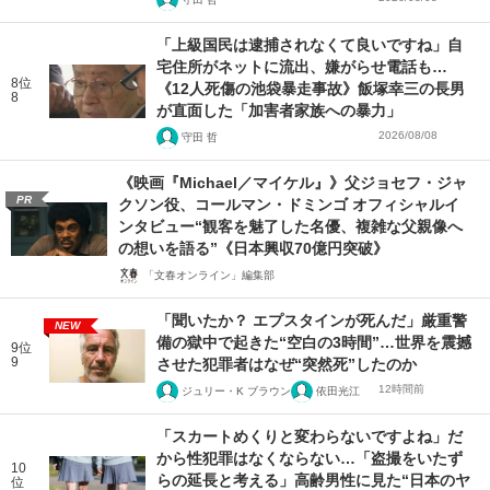
「上級国民は逮捕されなくて良いですね」自
宅住所がネットに流出、嫌がらせ電話も…
8位
《12人死傷の池袋暴走事故》飯塚幸三の長男
8
が直面した「加害者家族への暴力」
2026/08/08
守田 哲
《映画『Michael／マイケル』》父ジョセフ・ジャ
PR
クソン役、コールマン・ドミンゴ オフィシャルイ
ンタビュー“観客を魅了した名優、複雑な父親像へ
の想いを語る”《日本興収70億円突破》
「文春オンライン」編集部
「聞いたか？ エプスタインが死んだ」厳重警
NEW
備の獄中で起きた“空白の3時間”…世界を震撼
9位
9
させた犯罪者はなぜ“突然死”したのか
12時間前
ジュリー・K ブラウン
依田光江
「スカートめくりと変わらないですよね」だ
から性犯罪はなくならない…「盗撮をいたず
10
らの延長と考える」高齢男性に見た“日本のヤ
位