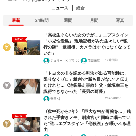
ニュース
総合
最新
24時間
週間
月間
写真
「高校生ぐらいの女の子が…」エプスタイン
NEW
「小児性愛島」 現地記者がみた生々しい“犯
行の跡”「逮捕後、カメラはすぐになくなって
いた」
12時間前
ジュリー・K ブラウン
依田光江
「トヨタの非を認める判決が出る可能性は、
限りなくゼロ」裁判で“勝ち目がない”と伝え
たけれど…《池袋暴走事故》父・飯塚幸三を
説得できなかった「長男の葛藤」
2026/08/08
守田 哲
《獄中死から7年》「巨大な虫が両腕を…」残
NEW
された手書きメモ、刑務官が“同時に眠ってい
た”謎…エプスタイン「他殺説」が囁かれる理
由