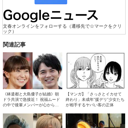
文春オンラインをフォローする
（遷移先で☆マークをクリ
ック）
関連記事
《林遣都と大島優子が結婚》朝
【マンガ】「さっさとイカせて
ドラ共演で急接近！ 祝福ムード
終わり」未成年”援デリ”少女たち
の中で後輩メンバーが心から祝
が相手するヤバい客の正体
えない“ある理由”