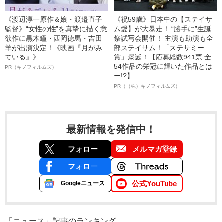
《渡辺淳一原作＆娘・渡邉直子
《祝59歳》日本中の【ステイサ
監督》“女性の性”を真摯に描く意
ム愛】が大暴走！ “勝手に”生誕
欲作に黒木瞳・西岡德馬・吉田
祭試写会開催！ 主演も助演も全
羊が出演決定！《映画『月がみ
部ステイサム！「ステサミー
ている』》
賞」爆誕！【応募総数941票 全
54作品の栄冠に輝いた作品とは
PR（キノフィルムズ）
ー!?】
PR（（株）キノフィルムズ）
最新情報を発信中！
フォロー
メルマガ登録
フォロー
公式YouTube
Googleニュース
「ニュース」記事のランキング