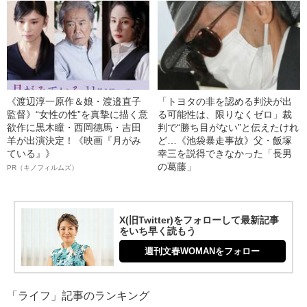
《渡辺淳一原作＆娘・渡邉直子
「トヨタの非を認める判決が出
監督》“女性の性”を真摯に描く意
る可能性は、限りなくゼロ」裁
欲作に黒木瞳・西岡德馬・吉田
判で“勝ち目がない”と伝えたけれ
羊が出演決定！《映画『月がみ
ど…《池袋暴走事故》父・飯塚
ている』》
幸三を説得できなかった「長男
の葛藤」
PR（キノフィルムズ）
X(旧Twitter)をフォローして最新記事
をいち早く読もう
週刊文春WOMANをフォロー
「ライフ」記事のランキング