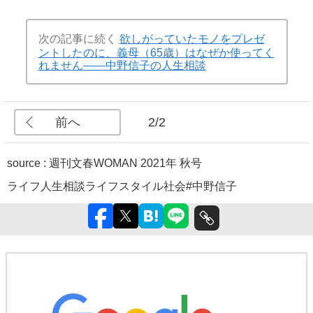
次の記事に続く
欲しがっていたモノをプレゼ
ントしたのに、義母（65歳）はなぜか使ってく
れません――中野信子の人生相談
前へ
2/2
source :
週刊文春WOMAN 2021年 秋号
ライフ
人生相談
ライフスタイル
社会
#中野信子