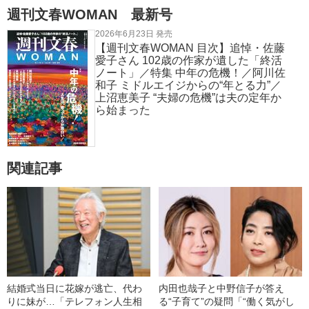
週刊文春WOMAN 最新号
2026年6月23日 発売
【週刊文春WOMAN 目次】追悼・佐藤
愛子さん 102歳の作家が遺した「終活
ノート」／特集 中年の危機！／阿川佐
和子 ミドルエイジからの“年とる力”／
上沼恵美子 “夫婦の危機”は夫の定年か
ら始まった
関連記事
結婚式当日に花嫁が逃亡、代わ
内田也哉子と中野信子が答え
りに妹が…「テレフォン人生相
る“子育て”の疑問「“働く気がし