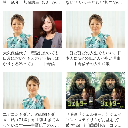
談・50年」加藤諦三（83）が語
ない”という子どもと“相性”が悪
る最も衝撃的だった“相談”とは
くて苦しい…」
大久保佳代子「恋愛においても
「ほどほどの人生でもいい」日
日常においても人のアラ探しば
本人に“志”の低い人が多い理由
かりする私って」――中野信子
――中野信子の人生相談
の人生相談
エアコンもダメ、添加物もダ
《映画『シェルター』》ジェイ
メ…姑（71歳）が手強すぎて困
ソン・ステイサムがお盆を“打
っています――中野信子の人生
破”する!!《「眠眠打破」コラ