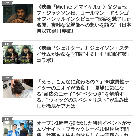
PR
《映画『Michael／マイケル』》父ジョセ
フ・ジャクソン役、コールマン・ドミンゴ
オフィシャルインタビュー“観客を魅了した
名優、複雑な父親像への想いを語る”《日本
興収70億円突破》
PR
《映画『シェルター』》ジェイソン・ステ
イサムがお盆を“打破”する!!《「眠眠打破」
コラボ》
PR
「えっ、こんなに変わるの？」36歳男性ラ
イターのニオイが激変！ 夏場に気にな
る“頭皮のニオイ”や“ベタつき”を解消す
る、“ウィッグのスペシャリスト”が生み出
した徹底ケアとは
PR
オープン1周年を記念した特別イベントがサ
ムソナイト・ブラックレーベル銀座店で開
催 仕事も人生も自分らしく～笑顔あふれ