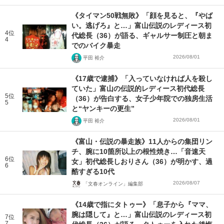
《タイマン50戦無敗》「顔を見ると、『やば
い。逃げろ』と…」富山伝説のレディース初
4位
代総長（36）が語る、ギャルサー制圧と朝ま
4
でのバイク暴走
2026/08/01
平田 裕介
《17歳で逮捕》「入っていなければ人を殺し
ていた」富山の伝説的レディース初代総長
5位
（36）が告白する、女子少年院での独房生活
5
と“ヤンキーの更生”
2026/08/01
平田 裕介
《富山・伝説の暴走族》11人からの集団リン
チ、腕に10箇所以上の根性焼き…「音速天
6位
女」初代総長しおりさん（36）が明かす、過
6
酷すぎる10代
2026/08/07
「文春オンライン」編集部
《14歳で指にタトゥー》「息子から『ママ、
腕は隠して』と…」富山伝説のレディース初
7位
7