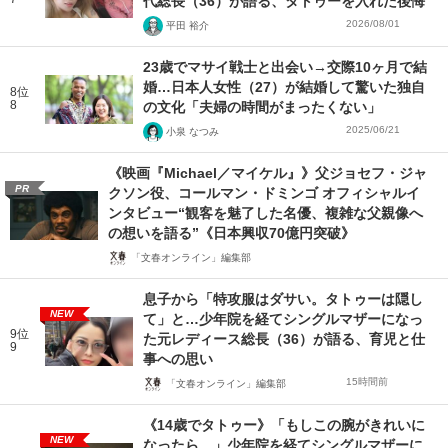
代総長（36）が語る、タトゥーを入れた後悔
2026/08/01
平田 裕介
23歳でマサイ戦士と出会い→交際10ヶ月で結
婚…日本人女性（27）が結婚して驚いた独自
8位
8
の文化「夫婦の時間がまったくない」
2025/06/21
小泉 なつみ
《映画『Michael／マイケル』》父ジョセフ・ジャ
PR
クソン役、コールマン・ドミンゴ オフィシャルイ
ンタビュー“観客を魅了した名優、複雑な父親像へ
の想いを語る”《日本興収70億円突破》
「文春オンライン」編集部
息子から「特攻服はダサい。タトゥーは隠し
NEW
て」と…少年院を経てシングルマザーになっ
9位
た元レディース総長（36）が語る、育児と仕
9
事への思い
15時間前
「文春オンライン」編集部
《14歳でタトゥー》「もしこの腕がきれいに
NEW
なったら…」少年院を経てシングルマザーに