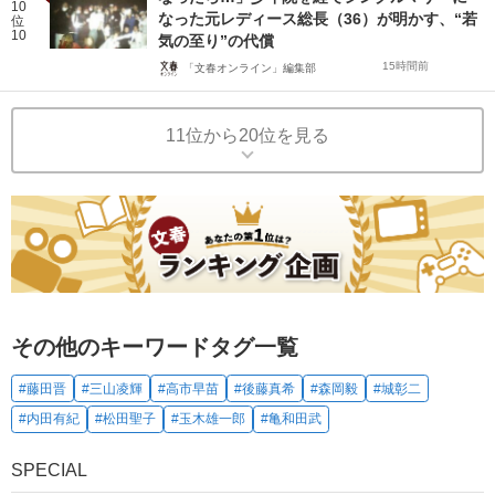
10
なった元レディース総長（36）が明かす、“若
位
10
気の至り”の代償
15時間前
「文春オンライン」編集部
11位から20位を見る
その他のキーワードタグ一覧
#藤田晋
#三山凌輝
#高市早苗
#後藤真希
#森岡毅
#城彰二
#内田有紀
#松田聖子
#玉木雄一郎
#亀和田武
SPECIAL