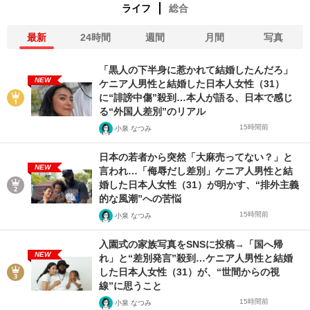
ライフ
総合
最新
24時間
週間
月間
写真
「黒人の下半身に惹かれて結婚したんだろ」
NEW
ケニア人男性と結婚した日本人女性（31）
に“誹謗中傷”殺到…本人が語る、日本で感じ
る“外国人差別”のリアル
15時間前
小泉 なつみ
日本の若者から突然「大麻売ってない？」と
NEW
言われ…「侮辱だし差別」ケニア人男性と結
婚した日本人女性（31）が明かす、“排外主義
的な風潮”への苦悩
15時間前
小泉 なつみ
入園式の家族写真をSNSに投稿→「国へ帰
NEW
れ」と“差別発言”殺到…ケニア人男性と結婚
した日本人女性（31）が、“世間からの視
線”に思うこと
15時間前
小泉 なつみ