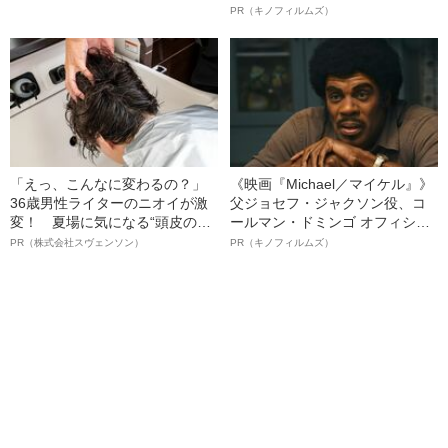
相談
ボ》
PR（キノフィルムズ）
「えっ、こんなに変わるの？」
《映画『Michael／マイケル』》
36歳男性ライターのニオイが激
父ジョセフ・ジャクソン役、コ
変！ 夏場に気になる“頭皮のニ
ールマン・ドミンゴ オフィシャ
オイ”や“ベタつき”を解消す
ルインタビュー“観客を魅了した
PR（株式会社スヴェンソン）
PR（キノフィルムズ）
る、“ウィッグのスペシャリス
名優、複雑な父親像への想いを
ト”が生み出した徹底ケアとは
語る”《日本興収70億円突破》