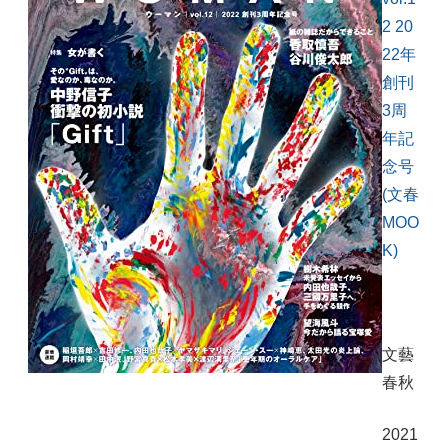
2 20
22年
創刊
3周
年記
念号
(文春
MOO
K)
文藝
春秋
2021