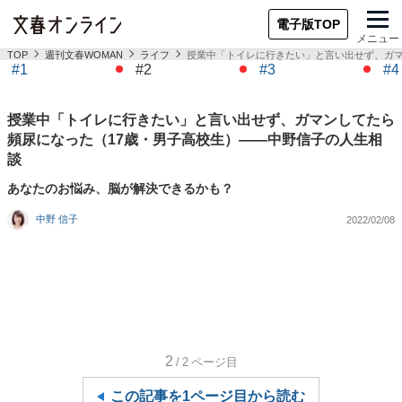
電子版TOP
メニュー
TOP
週刊文春WOMAN
ライフ
授業中「トイレに行きたい」と言い出せず、ガマ
#1
#2
#3
#4
授業中「トイレに行きたい」と言い出せず、ガマンしてたら
頻尿になった（17歳・男子高校生）――中野信子の人生相
談
あなたのお悩み、脳が解決できるかも？
中野 信子
2022/02/08
2
/2
ページ目
この記事を1ページ目から読む