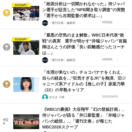
「敗因分析は一切聞かれなかった」侍ジャパ
SCOOP!
ン選手が証言した“NPB聞き取り調査”の実態
「選手から次期監督の要求は…」
3時間前
「週刊文春」編集部
「最悪の空気のまま解散」WBC日本代表“敗
SCOOP!
戦”の真実 選手が明かす“井端ジャパン”首脳
陣ほんとうの評価「良い距離感だったコーチ
は…」
3時間前
「週刊文春」編集部
「生理が来ないの」チョコバナナをくわえ、
自らの経血を…“狂気すぎるJK”を熱演、旧ジ
ャニーズ系アイドルの【推しの子】原菜乃華
（22）の早熟キャリア
2026/08/05
ゆるま 小林
《WBCの裏側》大谷翔平「幻の登板計画」、
侍ジャパンが語る「井口新監督」「井端ジャ
4位
パンの総括」…「週刊文春」が報じた
4
WBC2026スクープ