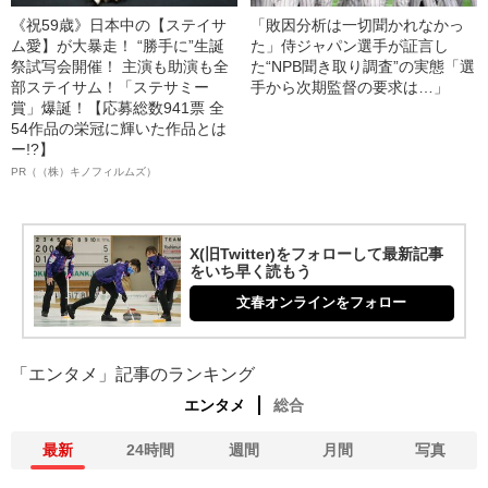
《祝59歳》日本中の【ステイサ
「敗因分析は一切聞かれなかっ
ム愛】が大暴走！ “勝手に”生誕
た」侍ジャパン選手が証言し
祭試写会開催！ 主演も助演も全
た“NPB聞き取り調査”の実態「選
部ステイサム！「ステサミー
手から次期監督の要求は…」
賞」爆誕！【応募総数941票 全
54作品の栄冠に輝いた作品とは
ー!?】
PR（（株）キノフィルムズ）
X(旧Twitter)をフォローして最新記事
をいち早く読もう
文春オンラインをフォロー
「エンタメ」記事のランキング
エンタメ
総合
最新
24時間
週間
月間
写真