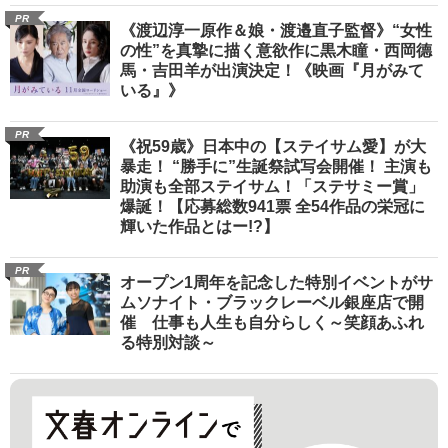
PR
《渡辺淳一原作＆娘・渡邉直子監督》“女性
の性”を真摯に描く意欲作に黒木瞳・西岡德
馬・吉田羊が出演決定！《映画『月がみて
いる』》
PR
《祝59歳》日本中の【ステイサム愛】が大
暴走！ “勝手に”生誕祭試写会開催！ 主演も
助演も全部ステイサム！「ステサミー賞」
爆誕！【応募総数941票 全54作品の栄冠に
輝いた作品とはー!?】
PR
オープン1周年を記念した特別イベントがサ
ムソナイト・ブラックレーベル銀座店で開
催 仕事も人生も自分らしく～笑顔あふれ
る特別対談～