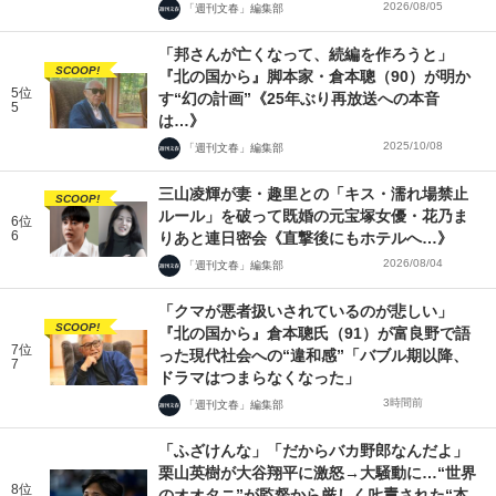
2026/08/05
「週刊文春」編集部
「邦さんが亡くなって、続編を作ろうと」
SCOOP!
『北の国から』脚本家・倉本聰（90）が明か
5位
す“幻の計画”《25年ぶり再放送への本音
5
は…》
2025/10/08
「週刊文春」編集部
三山凌輝が妻・趣里との「キス・濡れ場禁止
SCOOP!
ルール」を破って既婚の元宝塚女優・花乃ま
6位
6
りあと連日密会《直撃後にもホテルへ…》
2026/08/04
「週刊文春」編集部
「クマが悪者扱いされているのが悲しい」
SCOOP!
『北の国から』倉本聰氏（91）が富良野で語
7位
った現代社会への“違和感”「バブル期以降、
7
ドラマはつまらなくなった」
3時間前
「週刊文春」編集部
「ふざけんな」「だからバカ野郎なんだよ」
栗山英樹が大谷翔平に激怒→大騒動に…“世界
8位
のオオタニ”が監督から厳しく𠮟責された“本