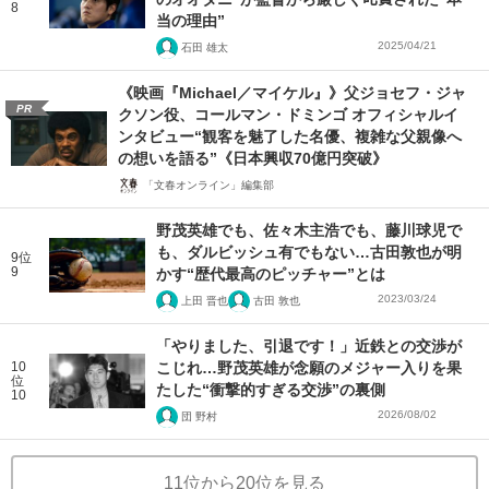
8
当の理由”
2025/04/21
石田 雄太
《映画『Michael／マイケル』》父ジョセフ・ジャ
PR
クソン役、コールマン・ドミンゴ オフィシャルイ
ンタビュー“観客を魅了した名優、複雑な父親像へ
の想いを語る”《日本興収70億円突破》
「文春オンライン」編集部
野茂英雄でも、佐々木主浩でも、藤川球児で
も、ダルビッシュ有でもない…古田敦也が明
9位
9
かす“歴代最高のピッチャー”とは
2023/03/24
上田 晋也
古田 敦也
「やりました、引退です！」近鉄との交渉が
10
こじれ…野茂英雄が念願のメジャー入りを果
位
たした“衝撃的すぎる交渉”の裏側
10
2026/08/02
団 野村
11位から20位を見る