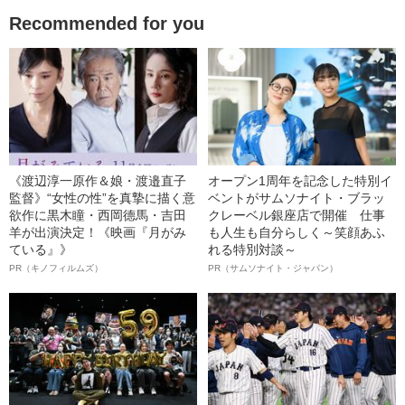
Recommended for you
《渡辺淳一原作＆娘・渡邉直子
オープン1周年を記念した特別イ
監督》“女性の性”を真摯に描く意
ベントがサムソナイト・ブラッ
欲作に黒木瞳・西岡德馬・吉田
クレーベル銀座店で開催 仕事
羊が出演決定！《映画『月がみ
も人生も自分らしく～笑顔あふ
ている』》
れる特別対談～
PR（キノフィルムズ）
PR（サムソナイト・ジャパン）