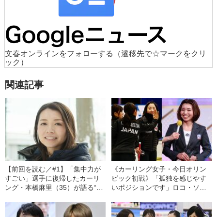
文春オンラインをフォローする
（遷移先で☆マークをクリ
ック）
関連記事
【前回を読む／#1】「集中力が
《カーリング女子・今日オリン
すごい」選手に復帰したカーリ
ピック初戦》「孤独を感じやす
ング・本橋麻里（35）が語る“ロ
いポジションです」ロコ・ソラ
コ・ソラーレの強さ”
ーレの吉田知那美が藤澤五月を
「バディー」と呼ぶ理由