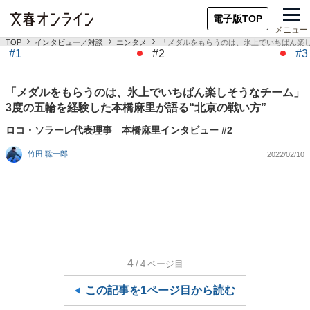
電子版TOP
メニュー
TOP
インタビュー／対談
エンタメ
「メダルをもらうのは、氷上でいちばん楽し
#1
#2
#3
「メダルをもらうのは、氷上でいちばん楽しそうなチーム」
3度の五輪を経験した本橋麻里が語る“北京の戦い方”
ロコ・ソラーレ代表理事 本橋麻里インタビュー #2
竹田 聡一郎
2022/02/10
4
/4
ページ目
この記事を1ページ目から読む