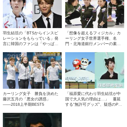
羽生結弦の「BTSからインスピ
「想像を超えるフィジカル」カ
レーションをもらっている」発
ーリング女子世界選手権、名
言に韓国のファンは「やっぱ
門・北海道銀行メンバーの素顔
り！」…韓国での“羽生人気”のリ
とは
アル
カーリング女子 勝負を決めた
「福原愛に代わり羽生結弦が中
藤沢五月の「悪女の誘惑」
国で大人気の理由は…」 蔓延
――2018上半期BEST5
する“無許可グッズ”、疑惑のPCR
検査、地元民の冷淡…北京五輪
の“ホントの話”