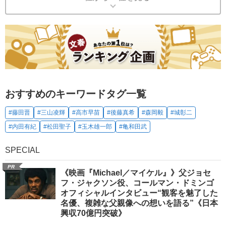
おすすめのキーワードタグ一覧
#藤田晋
#三山凌輝
#高市早苗
#後藤真希
#森岡毅
#城彰二
#内田有紀
#松田聖子
#玉木雄一郎
#亀和田武
SPECIAL
PR
《映画『Michael／マイケル』》父ジョセ
フ・ジャクソン役、コールマン・ドミンゴ
オフィシャルインタビュー“観客を魅了した
名優、複雑な父親像への想いを語る”《日本
興収70億円突破》