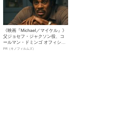
《映画『Michael／マイケル』》
父ジョセフ・ジャクソン役、コ
ールマン・ドミンゴ オフィシャ
ルインタビュー“観客を魅了した
PR（キノフィルムズ）
名優、複雑な父親像への想いを
語る”《日本興収70億円突破》