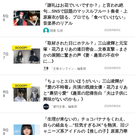
「謝礼はお花でいいですか？」と言われ絶
句…SNSで話題のマッスルフルート奏者・上
6位
原麻衣が語る、プロでも「食べていけない」
6
音楽界のリアル
2026/08/01
我妻 弘崇
「取材された日にホテル？」三山凌輝と元宝
SCOOP!
塚・花乃まりあの連日密会…文春直撃→まさ
7位
かの展開に驚きの声《妻・趣里の不在中
7
に…》
2026/08/03
「文春オンライン」編集部
「ちょっとエロいほうがいい」三山凌輝が
SCOOP!
『愛の不時着』共演の既婚女優・花乃まりあ
8位
と“裏切り愛”《趣里の悲痛告白「夫は子供に
8
興味がないのかも」》
2026/08/04
「週刊文春」編集部
「生理が来ないの」チョコバナナをくわえ、
自らの経血を…“狂気すぎるJK”を熱演、旧ジ
9位
ャニーズ系アイドルの【推しの子】原菜乃華
9