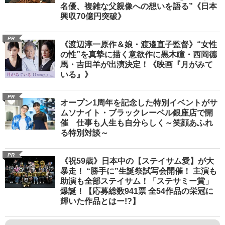
名優、複雑な父親像への想いを語る”《日本
興収70億円突破》
PR
《渡辺淳一原作＆娘・渡邉直子監督》“女性
の性”を真摯に描く意欲作に黒木瞳・西岡德
馬・吉田羊が出演決定！《映画『月がみて
いる』》
PR
オープン1周年を記念した特別イベントがサ
ムソナイト・ブラックレーベル銀座店で開
催 仕事も人生も自分らしく～笑顔あふれ
る特別対談～
PR
《祝59歳》日本中の【ステイサム愛】が大
暴走！ “勝手に”生誕祭試写会開催！ 主演も
助演も全部ステイサム！「ステサミー賞」
爆誕！【応募総数941票 全54作品の栄冠に
輝いた作品とはー!?】