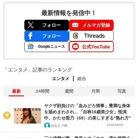
最新情報を発信中！
フォロー
メルマガ登録
フォロー
公式YouTube
Googleニュース
「エンタメ」記事のランキング
エンタメ
総合
最新
24時間
週間
月間
写真
ヤクザ顔負けの「血みどろ情事」豊満な身体
を舐めまわされ…「自称16歳美少女」怪演
中、かたせ梨乃（69）の美しすぎる“熟れ方”
2026/08/06
ゆるま 小林