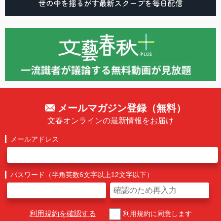
メールマガジン登録（無料）
文春オンラインの最新情報をお届け
メールアドレス
パスワード（半角英数6文字以上12文字以下）
利用規約を確認する
利用規約に同意します