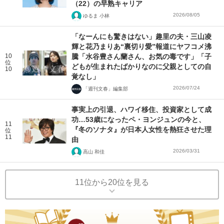
（22）の早熟キャリア
2026/08/05
ゆるま 小林
「なーんにも驚きはない」趣里の夫・三山凌
輝と花乃まりあ“裏切り愛”報道にヤフコメ沸
10
騰「水谷豊さん蘭さん、お気の毒です」「子
位
どもが生まれたばかりなのに父親としての自
10
覚なし」
2026/07/24
「週刊文春」編集部
事実上の引退、ハワイ移住、投資家として成
功…53歳になったペ・ヨンジュンの今と、
11
『冬のソナタ』が日本人女性を熱狂させた理
位
11
由
2026/03/31
高山 和佳
11位から20位を見る