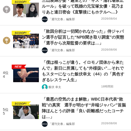
三山凌輝が妻・趣里との「キス・濡れ場禁止
SCOOP!
ルール」を破って既婚の元宝塚女優・花乃ま
りあと連日密会《直撃後にもホテルへ…》
2026/08/04
「週刊文春」編集部
「敗因分析は一切聞かれなかった」侍ジャパ
SCOOP!
ン選手が証言した“NPB聞き取り調査”の実態
「選手から次期監督の要求は…」
2026/08/06
「週刊文春」編集部
「僕は根っこが違う。イロモノ団体から来た
NEW
んで」新日に所属しても“外様扱い”…それで
4位
もスターになった飯伏幸太（44）の「異色す
4
ぎるレスラー人生」
18時間前
飯伏 幸太
「最悪の空気のまま解散」WBC日本代表“敗
SCOOP!
戦”の真実 選手が明かす“井端ジャパン”首脳
5位
陣ほんとうの評価「良い距離感だったコーチ
5
は…」
2026/08/06
「週刊文春」編集部