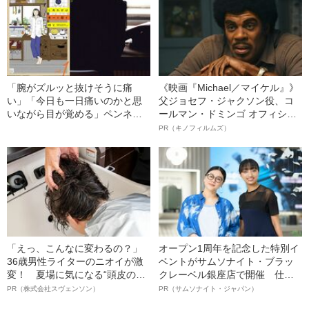
「腕がズルッと抜けそうに痛
《映画『Michael／マイケル』》
い」「今日も一日痛いのかと思
父ジョセフ・ジャクソン役、コ
いながら目が覚める」ペンネー
ールマン・ドミンゴ オフィシャ
ムも作風も変えて“再出発”した漫
ルインタビュー“観客を魅了した
PR（キノフィルムズ）
画家が、指定難病と分かるまで
名優、複雑な父親像への想いを
の5年間
語る”《日本興収70億円突破》
「えっ、こんなに変わるの？」
オープン1周年を記念した特別イ
36歳男性ライターのニオイが激
ベントがサムソナイト・ブラッ
変！ 夏場に気になる“頭皮のニ
クレーベル銀座店で開催 仕事
オイ”や“ベタつき”を解消す
も人生も自分らしく～笑顔あふ
PR（株式会社スヴェンソン）
PR（サムソナイト・ジャパン）
る、“ウィッグのスペシャリス
れる特別対談～