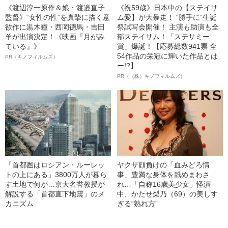
《渡辺淳一原作＆娘・渡邉直子
《祝59歳》日本中の【ステイサ
監督》“女性の性”を真摯に描く意
ム愛】が大暴走！ “勝手に”生誕
欲作に黒木瞳・西岡德馬・吉田
祭試写会開催！ 主演も助演も全
羊が出演決定！《映画『月がみ
部ステイサム！「ステサミー
ている』》
賞」爆誕！【応募総数941票 全
54作品の栄冠に輝いた作品とは
PR（キノフィルムズ）
ー!?】
PR（（株）キノフィルムズ）
「首都圏はロシアン・ルーレッ
ヤクザ顔負けの「血みどろ情
トの上にある」3800万人が暮ら
事」豊満な身体を舐めまわさ
す土地で何が…京大名誉教授が
れ…「自称16歳美少女」怪演
解説する「首都直下地震」のメ
中、かたせ梨乃（69）の美しす
カニズム
ぎる“熟れ方”