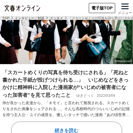
電子版TOP
メニュー
TOP
インタビュー／対談
エンタメ
「スカートめくりの写真を待ち受けにされる
「スカートめくりの写真を待ち受けにされる」「死ねと
書かれた手紙が投げつけられる…」 いじめなどをきっ
かけに精神科に入院した漫画家が“いじめの被害者にな
った加害者”を見て思ったこと
ゆきどっぐ
2022/03/04
仲が良かった友達から、「キモイ」と言われて無視される。スカートめく
りをされた画像をシェアされる…。そんな高校時代のつらいいじめの記憶
を持つ主人公・ユイの成長を、優しいタッチで描いた漫画『あの頃世界の
すべてだった学校…
続きを読む