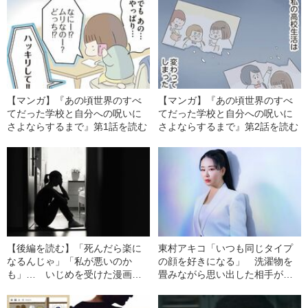
【マンガ】『あの頃世界のすべ
【マンガ】『あの頃世界のすべ
てだった学校と自分への呪いに
てだった学校と自分への呪いに
さよならするまで』第1話を読む
さよならするまで』第2話を読む
【後編を読む】「死んだら楽に
東村アキコ「いつも同じタイプ
なるんじゃ」「私が悪いのか
の顔を好きになる」 洗濯物を
も」… いじめを受けた漫画家
畳みながら思い出した相手が初
が“学校に行けない生徒”に伝えた
恋の「こうちゃん」だった
い言葉