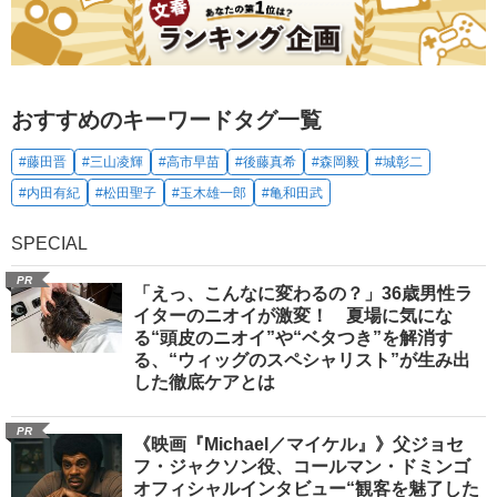
おすすめのキーワードタグ一覧
#藤田晋
#三山凌輝
#高市早苗
#後藤真希
#森岡毅
#城彰二
#内田有紀
#松田聖子
#玉木雄一郎
#亀和田武
SPECIAL
PR
「えっ、こんなに変わるの？」36歳男性ラ
イターのニオイが激変！ 夏場に気にな
る“頭皮のニオイ”や“ベタつき”を解消す
る、“ウィッグのスペシャリスト”が生み出
した徹底ケアとは
PR
《映画『Michael／マイケル』》父ジョセ
フ・ジャクソン役、コールマン・ドミンゴ
オフィシャルインタビュー“観客を魅了した