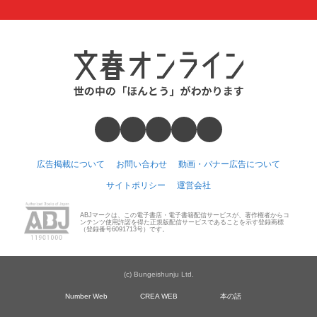
広告掲載について
お問い合わせ
動画・バナー広告について
サイトポリシー
運営会社
ABJマークは、この電子書店・電子書籍配信サービスが、著作権者からコ
ンテンツ使用許諾を得た正規版配信サービスであることを示す登録商標
（登録番号6091713号）です。
(c) Bungeishunju Ltd.
Number Web
CREA WEB
本の話