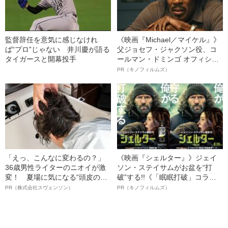
監督辞任を意気に感じなけれ
《映画『Michael／マイケル』》
ば“プロ”じゃない 井川慶が語る
父ジョセフ・ジャクソン役、コ
タイガースと開幕投手
ールマン・ドミンゴ オフィシャ
ルインタビュー“観客を魅了した
PR（キノフィルムズ）
名優、複雑な父親像への想いを
語る”《日本興収70億円突破》
「えっ、こんなに変わるの？」
《映画『シェルター』》ジェイ
36歳男性ライターのニオイが激
ソン・ステイサムがお盆を“打
変！ 夏場に気になる“頭皮のニ
破”する!!《「眠眠打破」コラ
オイ”や“ベタつき”を解消す
ボ》
PR（株式会社スヴェンソン）
PR（キノフィルムズ）
る、“ウィッグのスペシャリス
ト”が生み出した徹底ケアとは