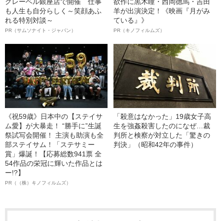
クレーベル銀座店で開催 仕事
欲作に黒木瞳・西岡德馬・吉田
も人生も自分らしく～笑顔あふ
羊が出演決定！《映画『月がみ
れる特別対談～
ている』》
PR（サムソナイト・ジャパン）
PR（キノフィルムズ）
《祝59歳》日本中の【ステイサ
「殺意はなかった」19歳女子高
ム愛】が大暴走！ “勝手に”生誕
生を強姦殺害したのになぜ…裁
祭試写会開催！ 主演も助演も全
判所と検察が対立した「驚きの
部ステイサム！「ステサミー
判決」（昭和42年の事件）
賞」爆誕！【応募総数941票 全
54作品の栄冠に輝いた作品とは
ー!?】
PR（（株）キノフィルムズ）