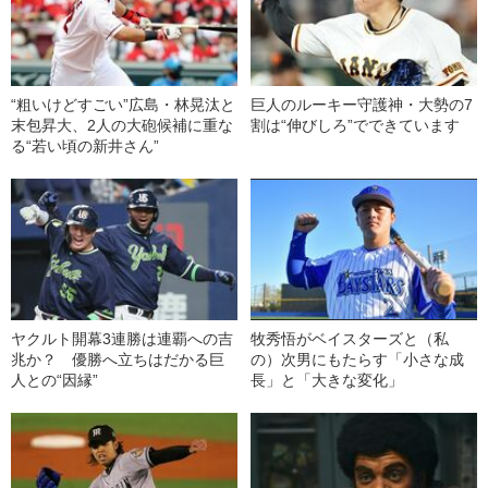
“粗いけどすごい”広島・林晃汰と
巨人のルーキー守護神・大勢の7
末包昇大、2人の大砲候補に重な
割は“伸びしろ”でできています
る“若い頃の新井さん”
ヤクルト開幕3連勝は連覇への吉
牧秀悟がベイスターズと（私
兆か？ 優勝へ立ちはだかる巨
の）次男にもたらす「小さな成
人との“因縁”
長」と「大きな変化」