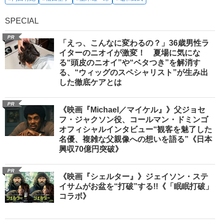
SPECIAL
PR
「えっ、こんなに変わるの？」36歳男性ラ
イターのニオイが激変！ 夏場に気にな
る“頭皮のニオイ”や“ベタつき”を解消す
る、“ウィッグのスペシャリスト”が生み出
した徹底ケアとは
PR
《映画『Michael／マイケル』》父ジョセ
フ・ジャクソン役、コールマン・ドミンゴ
オフィシャルインタビュー“観客を魅了した
名優、複雑な父親像への想いを語る”《日本
興収70億円突破》
PR
《映画『シェルター』》ジェイソン・ステ
イサムがお盆を“打破”する!!《「眠眠打破」
コラボ》