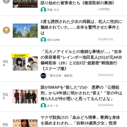
語り始めた被害者たち《徹底取材の裏側》
14時間前
髙橋 大介
2度も誘拐された少女の両親は、犯人に性的に
籠絡されていた……全米を驚愕させた事件と
は
2019/07/01
辰巳JUNK
「元カノアイドルとの複雑な事情が…」“吉本
SCOOP!
の美容番長”レインボー池田直人(31)が元AKB
4位
篠崎彩奈（28）と2泊3日“超親密”韓国旅行
4
《スクープ撮》
2024/12/02
「週刊文春」編集部
誰がSMAPを“殺した”のか 悪夢の「公開処
刑」から8年後に明かされた“答え”「世の中は
5位
5
俺ら5人が仲が悪いと思ってるんだよな」
2024/04/20
みきーる
ヤクザ顔負けの「血みどろ情事」豊満な身体
を舐めまわされ…「自称16歳美少女」怪演
6位