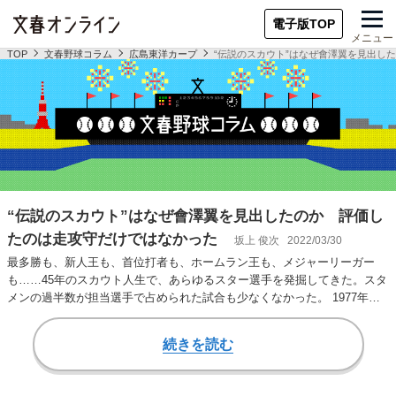
電子版TOP
メニュー
TOP
文春野球コラム
広島東洋カープ
“伝説のスカウト”はなぜ會澤翼を見出し
“伝説のスカウト”はなぜ會澤翼を見出したのか 評価し
たのは走攻守だけではなかった
坂上 俊次
2022/03/30
最多勝も、新人王も、首位打者も、ホームラン王も、メジャーリーガー
も……45年のスカウト人生で、あらゆるスター選手を発掘してきた。スタ
メンの過半数が担当選手で占められた試合も少なくなかった。 1977年か
ら、北海道・…
続きを読む