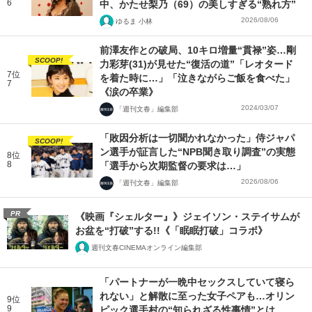
6
中、かたせ梨乃（69）の美しすぎる“熟れ方”
2026/08/06
ゆるま 小林
前澤友作との破局、10キロ増量“貫禄”姿…剛
SCOOP!
力彩芽(31)が見せた“復活の道”「レオタード
7位
を着た時に…」「泣きながらご飯を食べた」
7
《涙の卒業》
2024/03/07
「週刊文春」編集部
「敗因分析は一切聞かれなかった」侍ジャパ
SCOOP!
ン選手が証言した“NPB聞き取り調査”の実態
8位
8
「選手から次期監督の要求は…」
2026/08/06
「週刊文春」編集部
PR
《映画『シェルター』》ジェイソン・ステイサムが
お盆を“打破”する!!《「眠眠打破」コラボ》
週刊文春CINEMAオンライン編集部
「パートナーが一晩中セックスしていて寝ら
れない」と解散に至った女子ペアも…オリン
9位
9
ピック選手村の“知られざる性事情”とは