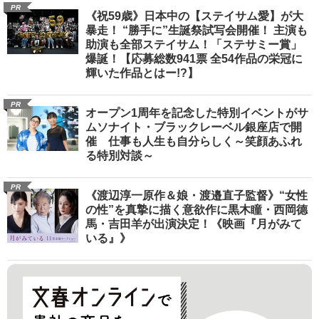
PR
《祝59歳》日本中の【ステイサム愛】が大
暴走！ “勝手に”生誕祭試写会開催！ 主演も
助演も全部ステイサム！「ステサミー賞」
爆誕！【応募総数941票 全54作品の栄冠に
輝いた作品とはー!?】
PR
オープン1周年を記念した特別イベントがサ
ムソナイト・ブラックレーベル銀座店で開
催 仕事も人生も自分らしく～笑顔あふれ
る特別対談～
PR
《渡辺淳一原作＆娘・渡邉直子監督》“女性
の性”を真摯に描く意欲作に黒木瞳・西岡德
馬・吉田羊が出演決定！《映画『月がみて
いる』》