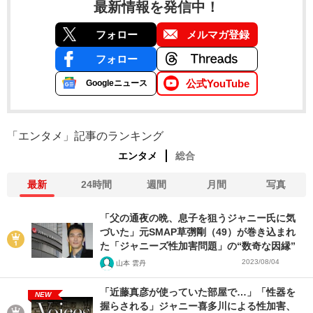
最新情報を発信中！
フォロー
メルマガ登録
フォロー
公式YouTube
Googleニュース
「エンタメ」記事のランキング
エンタメ
総合
最新
24時間
週間
月間
写真
「父の通夜の晩、息子を狙うジャニー氏に気
づいた」元SMAP草彅剛（49）が巻き込まれ
た「ジャニーズ性加害問題」の“数奇な因縁”
2023/08/04
山本 雲丹
「近藤真彦が使っていた部屋で…」「性器を
NEW
握らされる」ジャニー喜多川による性加害、