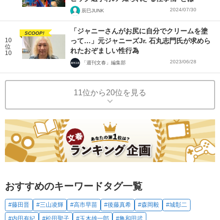
2024/07/30
辰巳JUNK
「ジャニーさんがお尻に自分でクリームを塗
SCOOP!
10
って…」元ジャニーズJr. 石丸志門氏が求めら
位
れたおぞましい性行為
10
2023/06/28
「週刊文春」編集部
11位から20位を見る
おすすめのキーワードタグ一覧
#藤田晋
#三山凌輝
#高市早苗
#後藤真希
#森岡毅
#城彰二
#内田有紀
#松田聖子
#玉木雄一郎
#亀和田武