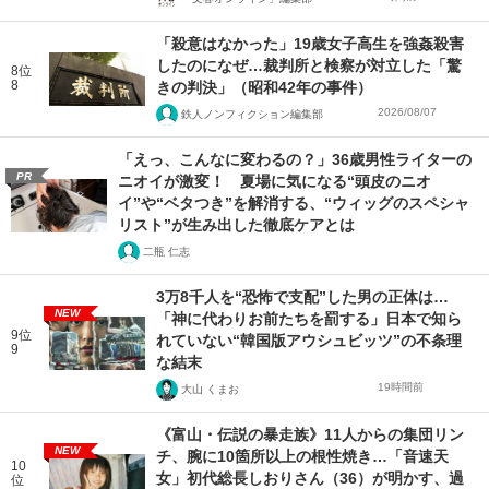
「殺意はなかった」19歳女子高生を強姦殺害
したのになぜ…裁判所と検察が対立した「驚
8位
8
きの判決」（昭和42年の事件）
2026/08/07
鉄人ノンフィクション編集部
「えっ、こんなに変わるの？」36歳男性ライターの
PR
ニオイが激変！ 夏場に気になる“頭皮のニオ
イ”や“ベタつき”を解消する、“ウィッグのスペシャ
リスト”が生み出した徹底ケアとは
二瓶 仁志
3万8千人を“恐怖で支配”した男の正体は…
NEW
「神に代わりお前たちを罰する」日本で知ら
9位
れていない“韓国版アウシュビッツ”の不条理
9
な結末
19時間前
大山 くまお
《富山・伝説の暴走族》11人からの集団リン
NEW
チ、腕に10箇所以上の根性焼き…「音速天
10
女」初代総長しおりさん（36）が明かす、過
位