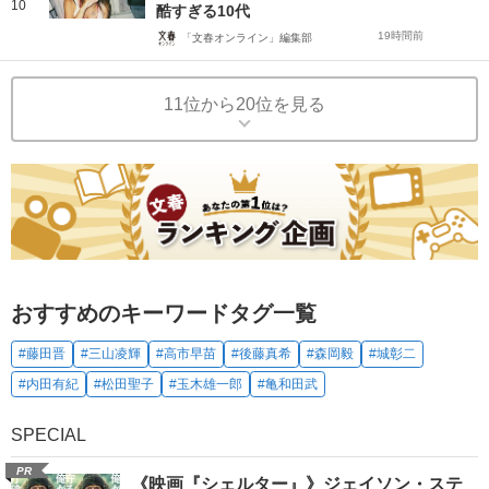
10
酷すぎる10代
19時間前
「文春オンライン」編集部
11位から20位を見る
おすすめのキーワードタグ一覧
#藤田晋
#三山凌輝
#高市早苗
#後藤真希
#森岡毅
#城彰二
#内田有紀
#松田聖子
#玉木雄一郎
#亀和田武
SPECIAL
PR
《映画『シェルター』》ジェイソン・ステ