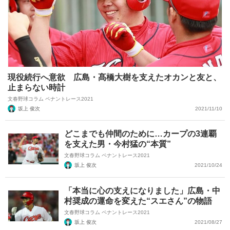
現役続行へ意欲 広島・髙橋大樹を支えたオカンと友と、
止まらない時計
文春野球コラム ペナントレース2021
坂上 俊次
2021/11/10
どこまでも仲間のために…カープの3連覇
を支えた男・今村猛の“本質”
文春野球コラム ペナントレース2021
坂上 俊次
2021/10/24
「本当に心の支えになりました」広島・中
村奨成の運命を変えた“スエさん”の物語
文春野球コラム ペナントレース2021
坂上 俊次
2021/08/27