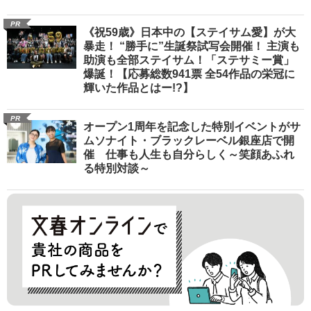
PR
《祝59歳》日本中の【ステイサム愛】が大
暴走！ “勝手に”生誕祭試写会開催！ 主演も
助演も全部ステイサム！「ステサミー賞」
爆誕！【応募総数941票 全54作品の栄冠に
輝いた作品とはー!?】
PR
オープン1周年を記念した特別イベントがサ
ムソナイト・ブラックレーベル銀座店で開
催 仕事も人生も自分らしく～笑顔あふれ
る特別対談～