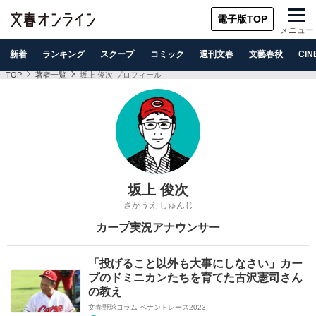
電子版TOP
メニュー
新着
ランキング
スクープ
コミック
週刊文春
文藝春秋
CIN
TOP
著者一覧
坂上 俊次 プロフィール
坂上 俊次
さかうえ しゅんじ
カープ実況アナウンサー
「投げること以外も大事にしなさい」カー
プのドミニカンたちを育てた古沢憲司さん
の教え
文春野球コラム ペナントレース2023