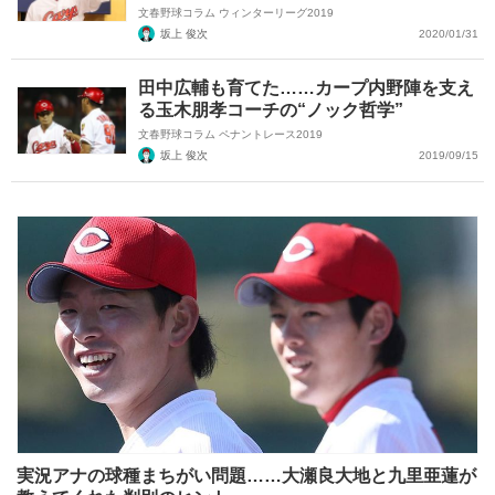
文春野球コラム ウィンターリーグ2019
坂上 俊次
2020/01/31
田中広輔も育てた……カープ内野陣を支え
る玉木朋孝コーチの“ノック哲学”
文春野球コラム ペナントレース2019
坂上 俊次
2019/09/15
実況アナの球種まちがい問題……大瀬良大地と九里亜蓮が