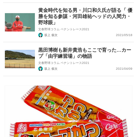
黄金時代を知る男・川口和久氏が語る「 優
勝を知る参謀・河田雄祐ヘッドの人間力・
野球眼」
文春野球コラム ペナントレース2021
坂上 俊次
2021/05/18
黒田博樹も新井貴浩もここで育った…カー
プ「由宇練習場」の物語
文春野球コラム ペナントレース2021
坂上 俊次
2021/04/09