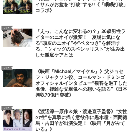
イサムがお盆を“打破”する!!《「眠眠打破」
コラボ》
PR
「えっ、こんなに変わるの？」36歳男性ラ
イターのニオイが激変！ 夏場に気にな
る“頭皮のニオイ”や“ベタつき”を解消す
る、“ウィッグのスペシャリスト”が生み出
した徹底ケアとは
PR
《映画『Michael／マイケル』》父ジョセ
フ・ジャクソン役、コールマン・ドミンゴ
オフィシャルインタビュー“観客を魅了した
名優、複雑な父親像への想いを語る”《日本
興収70億円突破》
PR
《渡辺淳一原作＆娘・渡邉直子監督》“女性
の性”を真摯に描く意欲作に黒木瞳・西岡德
馬・吉田羊が出演決定！《映画『月がみて
いる』》