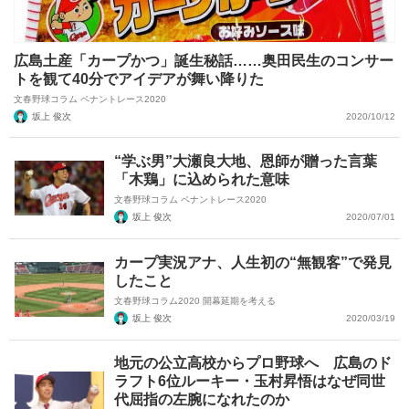
広島土産「カープかつ」誕生秘話……奥田民生のコンサー
トを観て40分でアイデアが舞い降りた
文春野球コラム ペナントレース2020
坂上 俊次
2020/10/12
“学ぶ男”大瀬良大地、恩師が贈った言葉
「木鶏」に込められた意味
文春野球コラム ペナントレース2020
坂上 俊次
2020/07/01
カープ実況アナ、人生初の“無観客”で発見
したこと
文春野球コラム2020 開幕延期を考える
坂上 俊次
2020/03/19
地元の公立高校からプロ野球へ 広島のド
ラフト6位ルーキー・玉村昇悟はなぜ同世
代屈指の左腕になれたのか