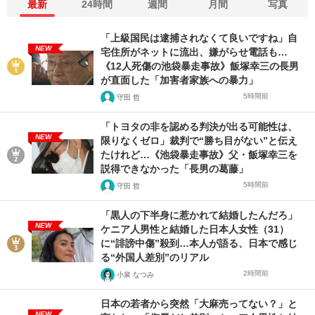
最新
24時間
週間
月間
写真
「上級国民は逮捕されなくて良いですね」自
NEW
宅住所がネットに流出、嫌がらせ電話も…
《12人死傷の池袋暴走事故》飯塚幸三の長男
が直面した「加害者家族への暴力」
5時間前
守田 哲
「トヨタの非を認める判決が出る可能性は、
NEW
限りなくゼロ」裁判で“勝ち目がない”と伝え
たけれど…《池袋暴走事故》父・飯塚幸三を
説得できなかった「長男の葛藤」
5時間前
守田 哲
「黒人の下半身に惹かれて結婚したんだろ」
NEW
ケニア人男性と結婚した日本人女性（31）
に“誹謗中傷”殺到…本人が語る、日本で感じ
る“外国人差別”のリアル
2時間前
小泉 なつみ
日本の若者から突然「大麻売ってない？」と
NEW