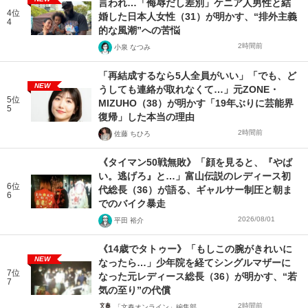
言われ…「侮辱だし差別」ケニア人男性と結
4位
婚した日本人女性（31）が明かす、“排外主義
4
的な風潮”への苦悩
2時間前
小泉 なつみ
「再結成するなら5人全員がいい」「でも、ど
NEW
うしても連絡が取れなくて…」元ZONE・
5位
MIZUHO（38）が明かす「19年ぶりに芸能界
5
復帰」した本当の理由
2時間前
佐藤 ちひろ
《タイマン50戦無敗》「顔を見ると、『やば
い。逃げろ』と…」富山伝説のレディース初
6位
代総長（36）が語る、ギャルサー制圧と朝ま
6
でのバイク暴走
2026/08/01
平田 裕介
《14歳でタトゥー》「もしこの腕がきれいに
NEW
なったら…」少年院を経てシングルマザーに
7位
なった元レディース総長（36）が明かす、“若
7
気の至り”の代償
2時間前
「文春オンライン」編集部