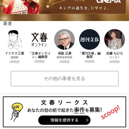
著者
ドリヤス工場
「文春オンライ
保阪 正康
「週刊文春」編
佐藤 ちひろ
ン」編集部
集部
漫画家
昭和史研究家
ライター
2時間前
2時間前
1時間前
2時間前
2時間前
その他の著者を見る