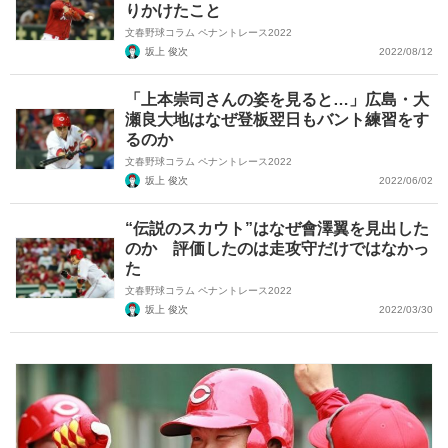
りかけたこと
文春野球コラム ペナントレース2022
坂上 俊次
2022/08/12
「上本崇司さんの姿を見ると…」広島・大
瀬良大地はなぜ登板翌日もバント練習をす
るのか
文春野球コラム ペナントレース2022
坂上 俊次
2022/06/02
“伝説のスカウト”はなぜ會澤翼を見出した
のか 評価したのは走攻守だけではなかっ
た
文春野球コラム ペナントレース2022
坂上 俊次
2022/03/30