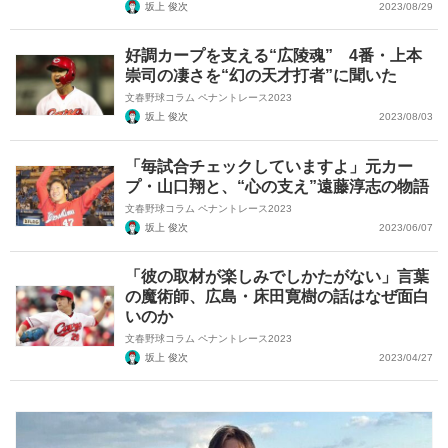
坂上 俊次
2023/08/29
好調カープを支える“広陵魂” 4番・上本
崇司の凄さを“幻の天才打者”に聞いた
文春野球コラム ペナントレース2023
坂上 俊次
2023/08/03
「毎試合チェックしていますよ」元カー
プ・山口翔と、“心の支え”遠藤淳志の物語
文春野球コラム ペナントレース2023
坂上 俊次
2023/06/07
「彼の取材が楽しみでしかたがない」言葉
の魔術師、広島・床田寛樹の話はなぜ面白
いのか
文春野球コラム ペナントレース2023
坂上 俊次
2023/04/27