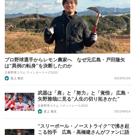
プロ野球選手からレモン農家へ なぜ元広島・戸田隆矢
は“異例の転身”を決断したのか
文春野球コラム ウィンターリーグ2023
坂上 俊次
2023/01/16
武器は「肩」と「努力」と「覚悟」 広島・
矢野雅哉に見る“人生の切り拓きかた”
文春野球コラム ペナントレース2022
坂上 俊次
2022/09/14
“スリーボール・ノーストライク”で沸き起
こる拍手 広島・高橋建さんがファンに語