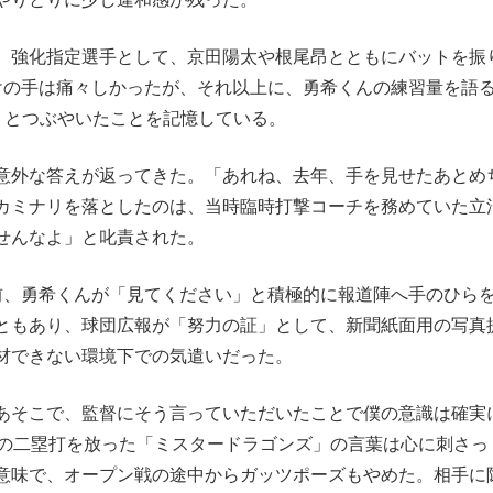
。強化指定選手として、京田陽太や根尾昂とともにバットを振
けの手は痛々しかったが、それ以上に、勇希くんの練習量を語
」とつぶやいたことを記憶している。
意外な答えが返ってきた。「あれね、去年、手を見せたあとめ
カミナリを落としたのは、当時臨時打撃コーチを務めていた立
せんなよ」と叱責された。
、勇希くんが「見てください」と積極的に報道陣へ手のひら
ともあり、球団広報が「努力の証」として、新聞紙面用の写真
材できない環境下での気遣いだった。
あそこで、監督にそう言っていただいたことで僕の意識は確実
くの二塁打を放った「ミスタードラゴンズ」の言葉は心に刺さっ
意味で、オープン戦の途中からガッツポーズもやめた。相手に