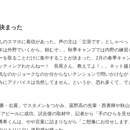
決まった
んのスマホに着信があった。声の主は「立浪です」としゃべっ
年は外野でいくから。頼むぞ」。秋季キャンプでは内野の練習
ーを取ることだけに集中することが決まった。2月の春季キャ
ッティングわかんねー！ 長尾さん、教えてよ！」。ネット越
気なのかジョークなのか分からないテンションで問いかけなが
みにアドバイスは当然してません。というか、恐れ多くて、で
1番・右翼」でスタメンをつかみ、菰野高の先輩・西勇輝や秋山
事アピールに成功。試合後の取材中、記者から「手のひらを見
勇希くんは、やや言葉に詰まりながら「ご想像にお任せします
やりとりに少し違和感が残った。