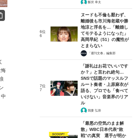
飯伏 幸太
ヌードも不倫も厭わず、
離婚後も市川海老蔵や勝
地涼と浮名を…「離婚し
6位
てモテるようになった」
6
高岡早紀（51）の魔性が
とまらない
「週刊文春」編集部
く
「謝礼はお花でいいです
は悔
か？」と言われ絶句…
SNSで話題のマッスルフ
浪
ルート奏者・上原麻衣が
7位
ン
7
語る、プロでも「食べて
、中
いけない」音楽界のリア
ル
我妻 弘崇
「最悪の空気のまま解
散」WBC日本代表“敗
SCOOP!
戦”の真実 選手が明か