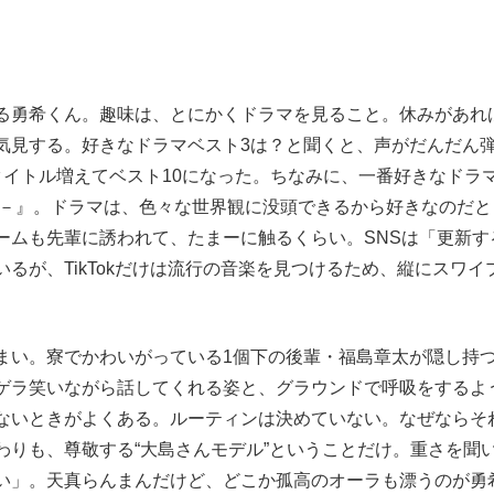
る勇希くん。趣味は、とにかくドラマを見ること。休みがあれ
気見する。好きなドラマベスト3は？と聞くと、声がだんだん
タイトル増えてベスト10になった。ちなみに、一番好きなドラ
す－』。ドラマは、色々な世界観に没頭できるから好きなのだと
ームも先輩に誘われて、たまーに触るくらい。SNSは「更新す
るが、TikTokだけは流行の音楽を見つけるため、縦にスワイ
。
い。寮でかわいがっている1個下の後輩・福島章太が隠し持
ゲラ笑いながら話してくれる姿と、グラウンドで呼吸をするよ
ないときがよくある。ルーティンは決めていない。なぜならそ
わりも、尊敬する“大島さんモデル”ということだけ。重さを聞
い」。天真らんまんだけど、どこか孤高のオーラも漂うのが勇