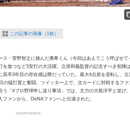
この記事の画像（1枚）
ース・菅野智之に挑んだ勇希くん（今回はあえてこう呼ばせて
打を放つなど3安打の大活躍。立浪和義監督の記念すべき初陣
に高卒3年目の存在感は際だっていた。最大4点差を逆転し、立
度目の猛打賞と奮闘。ツイッター上で、次カードに対戦するファ
合う「#プロ野球申し送り事項」では、主力の大島洋平と並び
人ファンから、DeNAファンへと伝達された。
ADVERTISEMENT