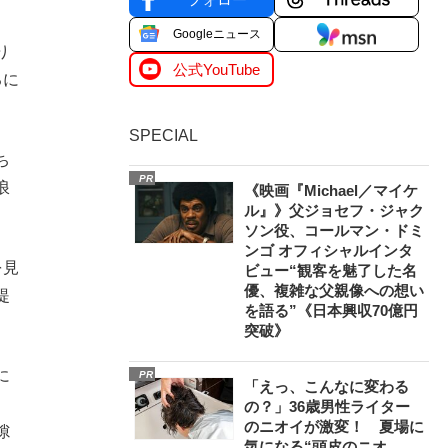
Googleニュース
り
公式YouTube
るに
SPECIAL
ち
PR
浪
《映画『Michael／マイケ
ル』》父ジョセフ・ジャク
ソン役、コールマン・ドミ
ンゴ オフィシャルインタ
を見
ビュー“観客を魅了した名
優、複雑な父親像への想い
提
を語る”《日本興収70億円
突破》
に
PR
「えっ、こんなに変わる
の？」36歳男性ライター
のニオイが激変！ 夏場に
隙
気になる“頭皮のニオ