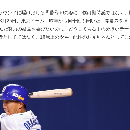
もっと見る
ウンドに駆けだした背番号60の姿に、僕は期待感ではなく、
年3月25日、東京ドーム。昨年から何十回も聞いた「開幕スタメ
掴んだ努力の結晶を喜びたいのに、どうしても右手の分厚いテー
者としてではなく、16歳上のやや心配性のお兄ちゃんとしてこ