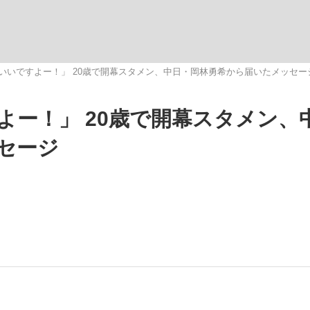
いまさら聞け
いいですよー！」 20歳で開幕スタメン、中日・岡林勇希から届いたメッセー
よー！」 20歳で開幕スタメン、
手が証言した“NPB聞...
「クマが悪者扱いされているの
セージ
もっと見る
カー日本代表・森保一監督...