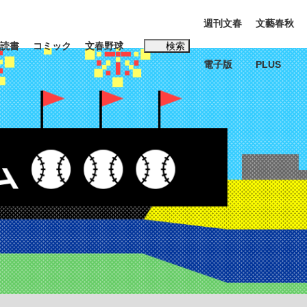
週刊文春
文藝春秋
読書
コミック
文春野球
検索
電子版
PLUS
インタビュー
読書
#松田聖子
む将棋
BC日本代表“敗戦”の真実 選手が明かす...