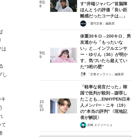
8位
す“井端ジャパン”首脳陣
8
ほんとうの評価「良い距
離感だったコーチは…」
「週刊文春」編集部
ば
体重30キロ→200キロ、男
弾
友達から「もったいな
い」と…インフルエンサ
マは
9位
ー・ゆりん（36）が明か
9
す、気づいたら超えてい
る
た“3桁の壁”
プし
「文春オンライン」編集部
「軽率な発言だった」韓
国で批判が殺到→謝罪し
つキ
たことも…ENHYPEN日本
10
人メンバー・ニキ（19）
位
う
10
の“本当の評判”〈現地記
れ
者が解説〉
いて
吉崎 エイジーニョ
希