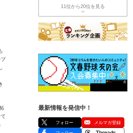
11位から20位を見る
も
ンプ
し
き
最新情報を発信中！
拓
せて
フォロー
メルマガ登録
」
フォロー