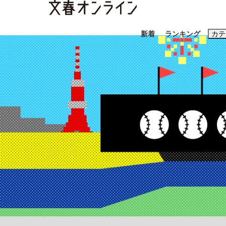
新着
ランキング
カテ
スクープ
ニュー
おすすめのキ
#藤田晋
#三
#玉木雄一郎
「90%は失敗する。でも…」本田圭佑が初め
終戦から81年