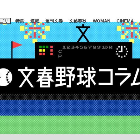
ゴリ
特集
連載
週刊文春
文藝春秋
WOMAN
CINEMA
キーワード入力
ス
エンタメ
ライフ
ビジネス
ーワードタグ一覧
山凌輝
#高市早苗
#後藤真希
#森岡毅
#城彰二
#内田有紀
観る将棋、読
#亀和田武
て明かした日本代表監督に...
「最悪の空気のまま解散」W