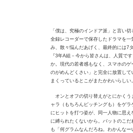
「僕は、究極のインドア派」と言い切
全録レコーダーで保存したドラマを一
み、散々悩んだあげく、最終的には7
『3年A組－今から皆さんは、人質で
か。現代の若者感もなく、スマホのゲ
のがめんどくさい」と完全に放置してい
まくっているとこがまたかわいらしい
オンとオフの切り替えがとにかくうま
ャラ（もちろんピッチングも）をゲラ
にヒットを打つ姿が、同一人物に思え
に縛られたくないから。バットのこだ
も「何グラムなんだろね。わかんなー