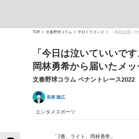
TOP
文春野球コラム
中日ドラゴンズ
「今日は泣いて
「今日は泣いていいです
「敗因分析は一切聞かれなかった」侍ジャパン選
キングの誕生を、目撃せよ。
岡林勇希から届いたメッ
文春野球コラム ペナントレース2022
長尾 隆広
the Style
エンタメ
スポーツ
「目標達成できなかったからと言って…」サッ
「2番、ライト、岡林勇希」