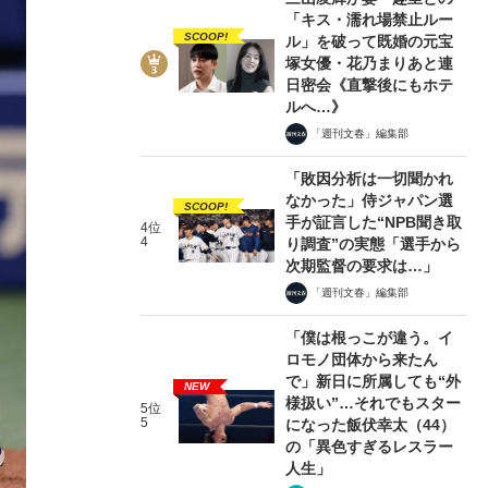
「キス・濡れ場禁止ルー
SCOOP!
ル」を破って既婚の元宝
塚女優・花乃まりあと連
日密会《直撃後にもホテ
ルへ…》
「週刊文春」編集部
「敗因分析は一切聞かれ
なかった」侍ジャパン選
SCOOP!
手が証言した“NPB聞き取
4位
4
り調査”の実態「選手から
次期監督の要求は…」
「週刊文春」編集部
「僕は根っこが違う。イ
ロモノ団体から来たん
で」新日に所属しても“外
NEW
様扱い”…それでもスター
5位
5
になった飯伏幸太（44）
の「異色すぎるレスラー
人生」