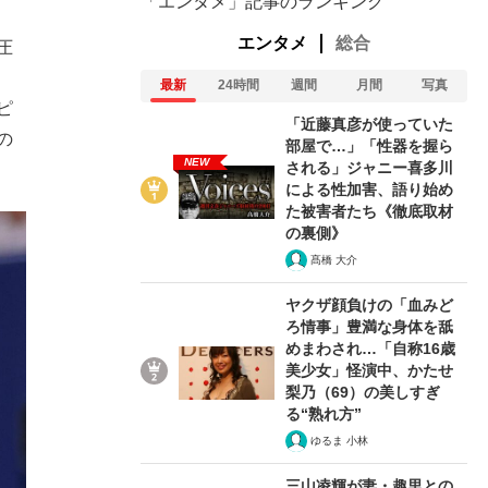
「エンタメ」記事のランキング
エンタメ
総合
圧
最新
24時間
週間
月間
写真
ピ
「近藤真彦が使っていた
の
部屋で…」「性器を握ら
NEW
される」ジャニー喜多川
による性加害、語り始め
た被害者たち《徹底取材
の裏側》
髙橋 大介
ヤクザ顔負けの「血みど
ろ情事」豊満な身体を舐
めまわされ…「自称16歳
美少女」怪演中、かたせ
梨乃（69）の美しすぎ
る“熟れ方”
ゆるま 小林
三山凌輝が妻・趣里との