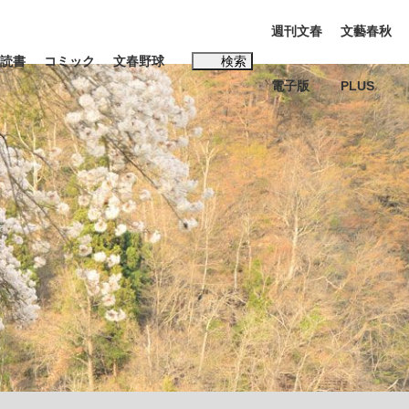
週刊文春
文藝春秋
読書
コミック
文春野球
検索
電子版
PLUS
インタビュー
読書
子
む将棋
BC日本代表“敗戦”の真実 選手が明かす...