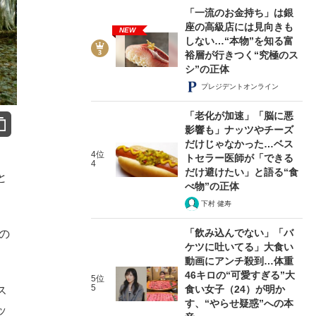
「一流のお金持ち」は銀
座の高級店には見向きも
NEW
しない…“本物”を知る富
裕層が行きつく“究極のス
シ”の正体
プレジデントオンライン
「老化が加速」「脳に悪
影響も」ナッツやチーズ
だけじゃなかった…ベス
4位
トセラー医師が「できる
4
だけ避けたい」と語る“食
と
べ物”の正体
下村 健寿
「飲み込んでない」「バ
の
ケツに吐いてる」大食い
動画にアンチ殺到…体重
46キロの“可愛すぎる”大
5位
5
食い女子（24）が明か
ス
す、“やらせ疑惑”への本
ッ