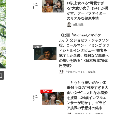
ロ以上食べる“可愛すぎ
8位
8
る”大食い女子（24）が明
かす、フードファイター
のリアルな健康事情
徳重 龍徳
《映画『Michael／マイケ
ル』》父ジョセフ・ジャクソン
役、コールマン・ドミンゴ オフ
PR
ィシャルインタビュー“観客を
魅了した名優、複雑な父親像へ
の想いを語る”《日本興収70億
円突破》
「文春オンライン」編集部
「とうとう脱いだか」体
重46キロの“可愛すぎる大
NEW
食い女子”→大胆な水着姿
9位
を披露…24歳インフルエ
9
ンサーが明かす、グラビ
ア挑戦の予想外の結末