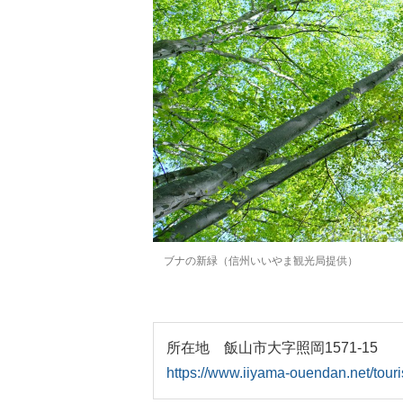
ブナの新緑（信州いいやま観光局提供）
所在地 飯山市大字照岡1571-15
https://www.iiyama-ouendan.net/tou