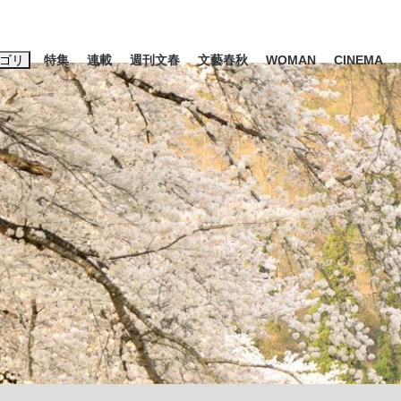
ゴリ
特集
連載
週刊文春
文藝春秋
WOMAN
CINEMA
キーワード入力
ス
エンタメ
ライフ
ビジネス
ーワードタグ一覧
山凌輝
#高市早苗
#後藤真希
#城彰二
#内田有紀
#松田聖
観る将棋、読
#亀和田武
#池上彰
て明かした日本代表監督に...
「最悪の空気のまま解散」W