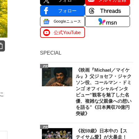
フォロー
Googleニュース
公式YouTube
SPECIAL
PR
《映画『Michael／マイケ
ル』》父ジョセフ・ジャク
ソン役、コールマン・ドミ
ンゴ オフィシャルインタ
こ
ビュー“観客を魅了した名
優、複雑な父親像への想い
を語る”《日本興収70億円
突破》
PR
《祝59歳》日本中の【ス
テイサム愛】が大暴走！