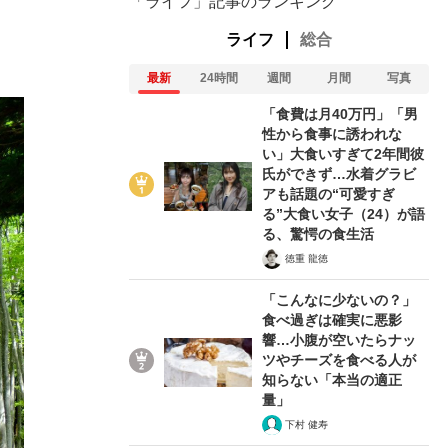
「ライフ」記事のランキング
ライフ
総合
最新
24時間
週間
月間
写真
「食費は月40万円」「男
性から食事に誘われな
い」大食いすぎて2年間彼
氏ができず…水着グラビ
アも話題の“可愛すぎ
る”大食い女子（24）が語
る、驚愕の食生活
徳重 龍徳
「こんなに少ないの？」
食べ過ぎは確実に悪影
響…小腹が空いたらナッ
ツやチーズを食べる人が
知らない「本当の適正
量」
下村 健寿