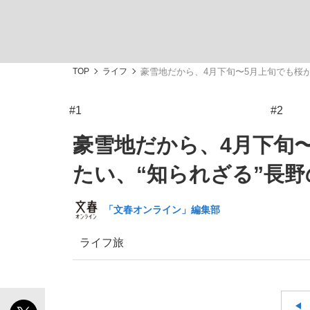
TOP
ライフ
豪雪地だから、4月下旬〜5月上旬でも桜が
#1
#2
「敗因分析は一切聞かれなかった」侍ジャパン選
キングの誕生を、目撃せよ。
豪雪地だから、4月下旬
たい、“知られざる”長野
「文春オンライン」編集部
the Style
ライフ
旅
「目標達成できなかったからと言って…」サッ