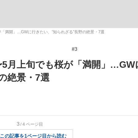
いまさら聞け
「満開」…GWに行きたい、“知られざる”長野の絶景・7選
#3
手が証言した“NPB聞...
「クマが悪者扱いされているの
〜5月上旬でも桜が「満開」…GW
の絶景・7選
もっと見る
3
/4
ページ目
カー日本代表・森保一監督...
この記事を1ページ目から読む