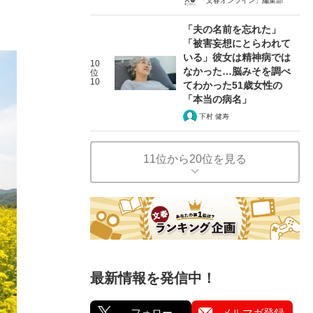
「文春オンライン」編集部
「夫の名前を忘れた」
「被害妄想にとらわれて
いる」彼女は精神病では
10
なかった…脳みそを調べ
位
10
てわかった51歳女性の
「本当の病名」
下村 健寿
11位から20位を見る
最新情報を発信中！
フォロー
メルマガ登録