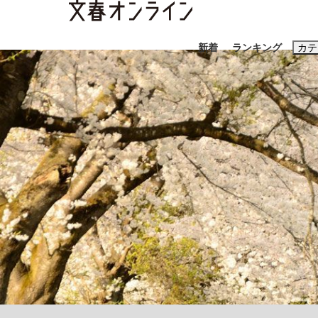
新着
ランキング
カテ
スクープ
ニュー
おすすめのキ
#藤田晋
#三
#玉木雄一郎
「90%は失敗する。でも…」本田圭佑が初め
終戦から81年