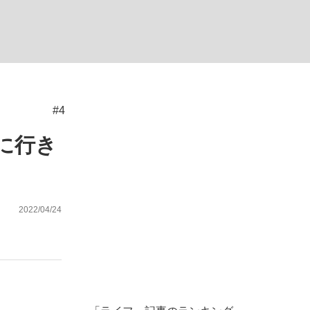
ない資産運用のすべて
#4
が悲しい」『北の国から』倉本聰氏（91...
に行き
2022/04/24