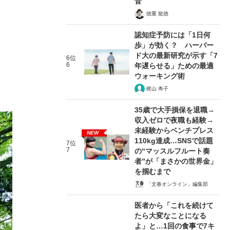
音
徳重 龍徳
認知症予防には「1日何
歩」が効く？ ハーバー
ド大の最新研究が示す「7
6位
6
年遅らせる」ための最適
ウォーキング術
梶山 寿子
35歳で大手損保を退職→
収入ゼロで夜職も経験→
未経験からベンチプレス
NEW
110kg達成…SNSで話題
7位
7
の“マッスルフルート奏
者”が「まさかの世界金」
を掴むまで
「文春オンライン」編集部
医者から「これを続けて
たら大変なことになる
よ」と…1回の食事で7キ