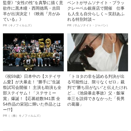
監督》“女性の性”を真摯に描く意
ベントがサムソナイト・ブラッ
欲作に黒木瞳・西岡德馬・吉田
クレーベル銀座店で開催 仕事
羊が出演決定！《映画『月がみ
も人生も自分らしく～笑顔あふ
ている』》
れる特別対談～
PR（キノフィルムズ）
PR（サムソナイト・ジャパン）
《祝59歳》日本中の【ステイサ
「トヨタの非を認める判決が出
ム愛】が大暴走！ “勝手に”生誕
る可能性は、限りなくゼロ」裁
祭試写会開催！ 主演も助演も全
判で“勝ち目がない”と伝えたけれ
部ステイサム！「ステサミー
ど…《池袋暴走事故》父・飯塚
賞」爆誕！【応募総数941票 全
幸三を説得できなかった「長男
54作品の栄冠に輝いた作品とは
の葛藤」
ー!?】
PR（（株）キノフィルムズ）