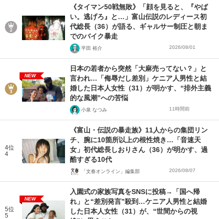
《タイマン50戦無敗》「顔を見ると、『やば
い。逃げろ』と…」富山伝説のレディース初
代総長（36）が語る、ギャルサー制圧と朝ま
でのバイク暴走
2026/08/01
平田 裕介
日本の若者から突然「大麻売ってない？」と
NEW
言われ…「侮辱だし差別」ケニア人男性と結
婚した日本人女性（31）が明かす、“排外主義
的な風潮”への苦悩
11時間前
小泉 なつみ
《富山・伝説の暴走族》11人からの集団リン
チ、腕に10箇所以上の根性焼き…「音速天
4位
女」初代総長しおりさん（36）が明かす、過
4
酷すぎる10代
2026/08/07
「文春オンライン」編集部
入園式の家族写真をSNSに投稿→「国へ帰
NEW
れ」と“差別発言”殺到…ケニア人男性と結婚
5位
した日本人女性（31）が、“世間からの視
5