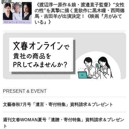
PR
《渡辺淳一原作＆娘・渡邉直子監督》“女性
の性”を真摯に描く意欲作に黒木瞳・西岡德
馬・吉田羊が出演決定！《映画『月がみて
いる』》
PRESENT & EVENT
文藝春秋7月号「遺言・寄付特集」資料請求＆プレゼント
週刊文春WOMAN夏号「遺贈・寄付特集」資料請求＆プレゼン
ト