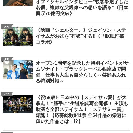
オフィシャルインタビュー“観客を魅了した
名優、複雑な父親像への想いを語る”《日本
興収70億円突破》
PR
《映画『シェルター』》ジェイソン・ステ
イサムがお盆を“打破”する!!《「眠眠打破」
コラボ》
PR
オープン1周年を記念した特別イベントがサ
ムソナイト・ブラックレーベル銀座店で開
催 仕事も人生も自分らしく～笑顔あふれ
る特別対談～
PR
《祝59歳》日本中の【ステイサム愛】が大
暴走！ “勝手に”生誕祭試写会開催！ 主演も
助演も全部ステイサム！「ステサミー賞」
爆誕！【応募総数941票 全54作品の栄冠に
輝いた作品とはー!?】