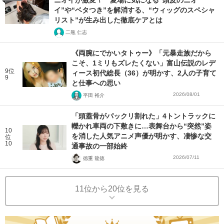
ニオイが激変！ 夏場に気になる“頭皮のニオ
イ”や“ベタつき”を解消する、“ウィッグのスペシャ
リスト”が生み出した徹底ケアとは
二瓶 仁志
《両腕にでかいタトゥー》「元暴走族だから
こそ、1ミリもズレたくない」富山伝説のレデ
9位
ィース初代総長（36）が明かす、2人の子育て
9
と仕事への思い
2026/08/01
平田 裕介
「頭蓋骨がパックリ割れた」4トントラックに
轢かれ車両の下敷きに…表舞台から“突然”姿
10
を消した人気アニメ声優が明かす、凄惨な交
位
10
通事故の一部始終
2026/07/11
徳重 龍徳
11位から20位を見る