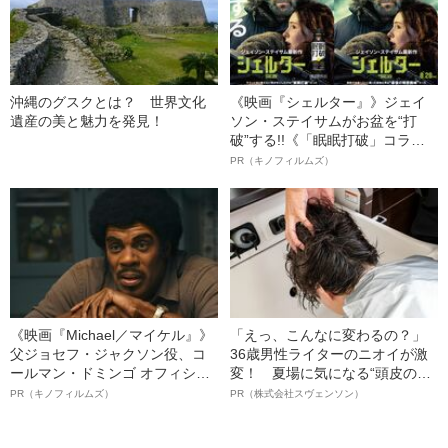
沖縄のグスクとは？ 世界文化
《映画『シェルター』》ジェイ
遺産の美と魅力を発見！
ソン・ステイサムがお盆を“打
破”する!!《「眠眠打破」コラ
ボ》
PR（キノフィルムズ）
《映画『Michael／マイケル』》
「えっ、こんなに変わるの？」
父ジョセフ・ジャクソン役、コ
36歳男性ライターのニオイが激
ールマン・ドミンゴ オフィシャ
変！ 夏場に気になる“頭皮のニ
ルインタビュー“観客を魅了した
オイ”や“ベタつき”を解消す
PR（キノフィルムズ）
PR（株式会社スヴェンソン）
名優、複雑な父親像への想いを
る、“ウィッグのスペシャリス
語る”《日本興収70億円突破》
ト”が生み出した徹底ケアとは