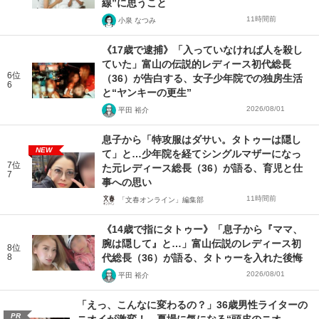
線”に思うこと
11時間前
小泉 なつみ
《17歳で逮捕》「入っていなければ人を殺し
ていた」富山の伝説的レディース初代総長
6位
（36）が告白する、女子少年院での独房生活
6
と“ヤンキーの更生”
2026/08/01
平田 裕介
息子から「特攻服はダサい。タトゥーは隠し
NEW
て」と…少年院を経てシングルマザーになっ
7位
た元レディース総長（36）が語る、育児と仕
7
事への思い
11時間前
「文春オンライン」編集部
《14歳で指にタトゥー》「息子から『ママ、
腕は隠して』と…」富山伝説のレディース初
8位
8
代総長（36）が語る、タトゥーを入れた後悔
2026/08/01
平田 裕介
「えっ、こんなに変わるの？」36歳男性ライターの
PR