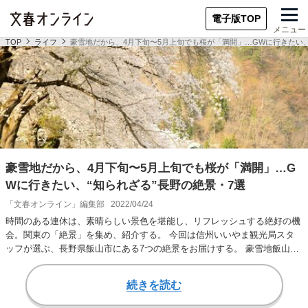
電子版TOP
メニュー
TOP
ライフ
豪雪地だから、4月下旬〜5月上旬でも桜が「満開」…GWに行きたい、
豪雪地だから、4月下旬〜5月上旬でも桜が「満開」…G
Wに行きたい、“知られざる”長野の絶景・7選
「文春オンライン」編集部
2022/04/24
時間のある連休は、素晴らしい景色を堪能し、リフレッシュする絶好の機
会。関東の「絶景」を集め、紹介する。 今回は信州いいやま観光局スタ
ッフが選ぶ、長野県飯山市にある7つの絶景をお届けする。 豪雪地飯山市
では、4月下旬…
続きを読む