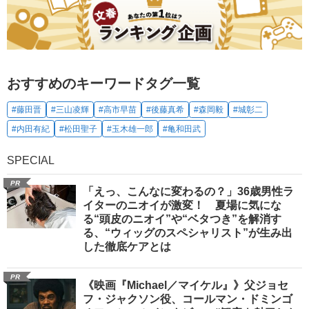
おすすめのキーワードタグ一覧
#藤田晋
#三山凌輝
#高市早苗
#後藤真希
#森岡毅
#城彰二
#内田有紀
#松田聖子
#玉木雄一郎
#亀和田武
SPECIAL
PR
「えっ、こんなに変わるの？」36歳男性ラ
イターのニオイが激変！ 夏場に気にな
る“頭皮のニオイ”や“ベタつき”を解消す
る、“ウィッグのスペシャリスト”が生み出
した徹底ケアとは
PR
《映画『Michael／マイケル』》父ジョセ
フ・ジャクソン役、コールマン・ドミンゴ