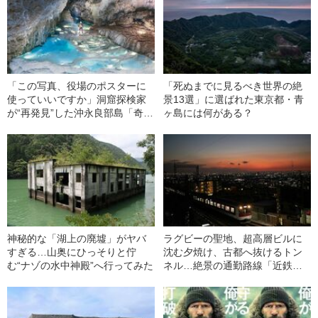
「この写真、役場のポスターに
「死ぬまでに見るべき世界の絶
使っていいですか」洞窟探検家
景13選」に選ばれた東京都・青
が“再発見”した沖永良部島「奇跡
ヶ島には何がある？
の絶景洞窟」
神秘的な「湖上の廃墟」がヤバ
ラグビーの聖地、超高層ビルに
すぎる…山奥にひっそりと佇
沈む夕焼け、古都へ抜けるトン
む“ナゾの水中神殿”へ行ってみた
ネル…絶景の通勤路線「近鉄奈
良線」とは