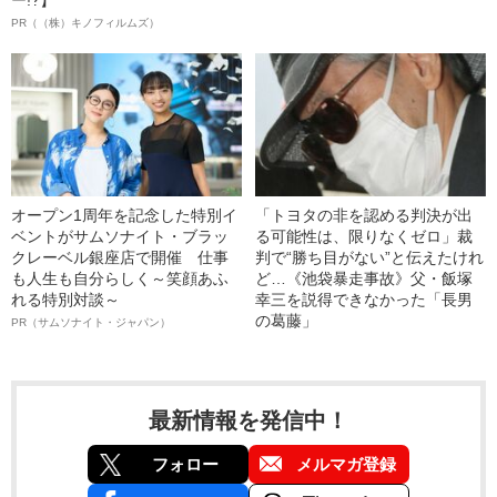
PR（（株）キノフィルムズ）
オープン1周年を記念した特別イ
「トヨタの非を認める判決が出
ベントがサムソナイト・ブラッ
る可能性は、限りなくゼロ」裁
クレーベル銀座店で開催 仕事
判で“勝ち目がない”と伝えたけれ
も人生も自分らしく～笑顔あふ
ど…《池袋暴走事故》父・飯塚
れる特別対談～
幸三を説得できなかった「長男
の葛藤」
PR（サムソナイト・ジャパン）
最新情報を発信中！
フォロー
メルマガ登録