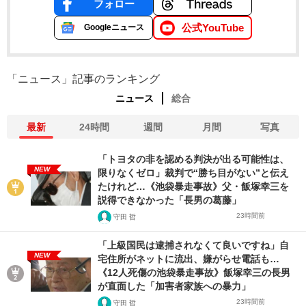
フォロー
公式YouTube
Googleニュース
「ニュース」記事のランキング
ニュース
総合
最新
24時間
週間
月間
写真
「トヨタの非を認める判決が出る可能性は、
NEW
限りなくゼロ」裁判で“勝ち目がない”と伝え
たけれど…《池袋暴走事故》父・飯塚幸三を
説得できなかった「長男の葛藤」
23時間前
守田 哲
「上級国民は逮捕されなくて良いですね」自
NEW
宅住所がネットに流出、嫌がらせ電話も…
《12人死傷の池袋暴走事故》飯塚幸三の長男
が直面した「加害者家族への暴力」
23時間前
守田 哲