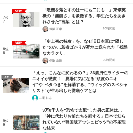
「敵機を落とすのは一にも二にも…」東條英
NEW
機の「無能さ」を象徴する、学生たちをあき
7位
7
れさせた“言葉”とは？
20時間前
保阪 正康
「史上初の特攻」を、なぜ旧日本軍は“隠し
NEW
た”のか…若者ばかりが死地に送られた「残酷
8位
8
なカラクリ」
20時間前
保阪 正康
「えっ、こんなに変わるの？」36歳男性ライターの
PR
ニオイが激変！ 夏場に気になる“頭皮のニオ
イ”や“ベタつき”を解消する、“ウィッグのスペシャ
リスト”が生み出した徹底ケアとは
二瓶 仁志
3万8千人を“恐怖で支配”した男の正体は…
「神に代わりお前たちを罰する」日本で知ら
9位
れていない“韓国版アウシュビッツ”の不条理
9
な結末