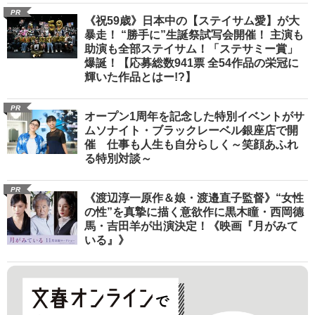
PR
《祝59歳》日本中の【ステイサム愛】が大
暴走！ “勝手に”生誕祭試写会開催！ 主演も
助演も全部ステイサム！「ステサミー賞」
爆誕！【応募総数941票 全54作品の栄冠に
輝いた作品とはー!?】
PR
オープン1周年を記念した特別イベントがサ
ムソナイト・ブラックレーベル銀座店で開
催 仕事も人生も自分らしく～笑顔あふれ
る特別対談～
PR
《渡辺淳一原作＆娘・渡邉直子監督》“女性
の性”を真摯に描く意欲作に黒木瞳・西岡德
馬・吉田羊が出演決定！《映画『月がみて
いる』》