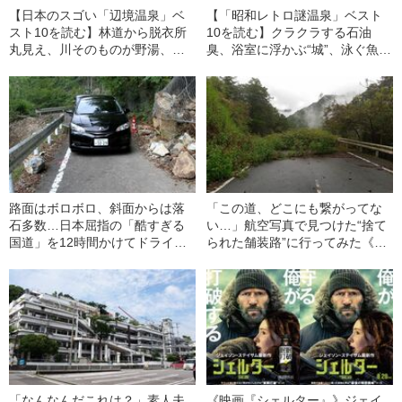
【日本のスゴい「辺境温泉」ベ
【「昭和レトロ謎温泉」ベスト
スト10を読む】林道から脱衣所
10を読む】クラクラする石油
丸見え、川そのものが野湯、恐
臭、浴室に浮かぶ“城”、泳ぐ魚と
山の火山地帯に…日本のスゴい
目が合う風呂…絶対に残したい
「辺境温泉」ベスト10
「昭和レトロ謎温泉」ベスト10
路面はボロボロ、斜面からは落
「この道、どこにも繋がってな
石多数…日本屈指の「酷すぎる
い…」航空写真で見つけた“捨て
国道」を12時間かけてドライブ
られた舗装路”に行ってみた《草
してみた
木ボーボーの異世界》
「なんなんだこれは？」素人夫
《映画『シェルター』》ジェイ