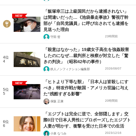
「飯塚幸三は上級国民だから逮捕されない」
NEW
は間違いだった…《池袋暴走事故》警視庁幹
部が「自民党議員」に呼び出されても逮捕を
見送った理由
23時間前
守田 哲
「殺意はなかった」19歳女子高生を強姦殺害
したのになぜ…裁判所と検察が対立した「驚
4位
4
きの判決」（昭和42年の事件）
2026/08/07
鉄人ノンフィクション編集部
「ヒトより下等な獣」「日本人は皆殺しにす
NEW
べき」特攻作戦が敵国・アメリカ世論に与え
5位
5
た“残酷すぎる影響”
20時間前
保阪 正康
「エジプトは完全に逆で、全部隠します」交
際0日で日本人男性にプロポーズしたエジプト
6位
6
人妻が明かす、衝撃を受けた日本での生活
2023/12/16
小泉 なつみ