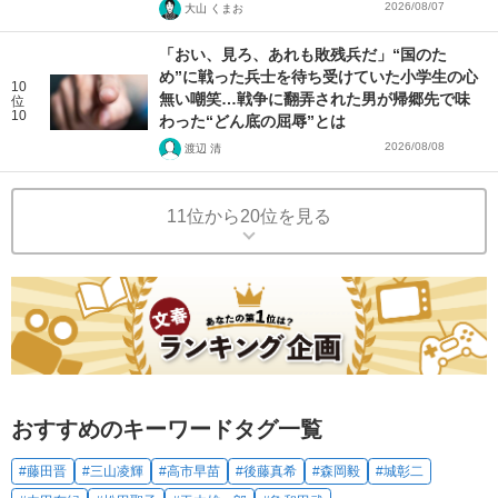
2026/08/07
大山 くまお
「おい、見ろ、あれも敗残兵だ」“国のた
め”に戦った兵士を待ち受けていた小学生の心
10
無い嘲笑…戦争に翻弄された男が帰郷先で味
位
10
わった“どん底の屈辱”とは
2026/08/08
渡辺 清
11位から20位を見る
おすすめのキーワードタグ一覧
#藤田晋
#三山凌輝
#高市早苗
#後藤真希
#森岡毅
#城彰二