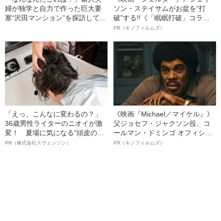
婦が独学と自力で作った巨大要
ソン・ステイサムがお盆を“打
塞“沢田マンション”を探訪してみ
破”する!!《「眠眠打破」コラ
ると…
ボ》
PR（キノフィルムズ）
「えっ、こんなに変わるの？」
《映画『Michael／マイケル』》
36歳男性ライターのニオイが激
父ジョセフ・ジャクソン役、コ
変！ 夏場に気になる“頭皮のニ
ールマン・ドミンゴ オフィシャ
オイ”や“ベタつき”を解消す
ルインタビュー“観客を魅了した
PR（株式会社スヴェンソン）
PR（キノフィルムズ）
る、“ウィッグのスペシャリス
名優、複雑な父親像への想いを
ト”が生み出した徹底ケアとは
語る”《日本興収70億円突破》