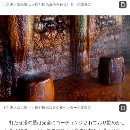
3位 湯ノ岱温泉 上ノ国町国民温泉保養センター＠北海道
3位 湯ノ岱温泉 上ノ国町国民温泉保養センター＠北海道
打たせ湯の壁は完全にコーティングされており艶めかし