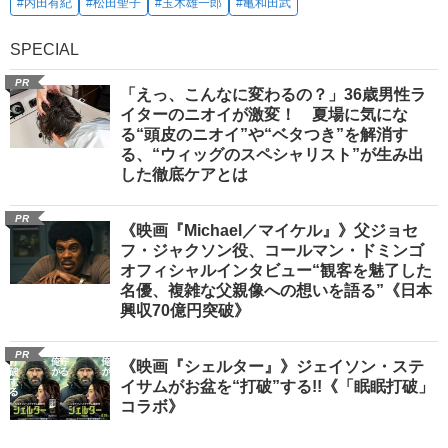
#内田有紀
#松田聖子
#玉木雄一郎
#亀和田武
SPECIAL
PR
「えっ、こんなに変わるの？」36歳男性ラ
イターのニオイが激変！ 夏場に気にな
る“頭皮のニオイ”や“ベタつき”を解消す
る、“ウィッグのスペシャリスト”が生み出
した徹底ケアとは
PR
《映画『Michael／マイケル』》父ジョセ
フ・ジャクソン役、コールマン・ドミンゴ
オフィシャルインタビュー“観客を魅了した
名優、複雑な父親像への想いを語る”《日本
興収70億円突破》
PR
《映画『シェルター』》ジェイソン・ステ
イサムがお盆を“打破”する!!《「眠眠打破」
コラボ》