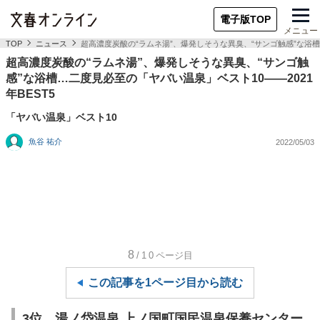
電子版TOP
メニュー
TOP
ニュース
超高濃度炭酸の“ラムネ湯”、爆発しそうな異臭、“サンゴ触感”な浴槽…
超高濃度炭酸の“ラムネ湯”、爆発しそうな異臭、“サンゴ触
感”な浴槽…二度見必至の「ヤバい温泉」ベスト10――2021
年BEST5
「ヤバい温泉」ベスト10
魚谷 祐介
2022/05/03
8
/10
ページ目
この記事を1ページ目から読む
3位 湯ノ岱温泉 上ノ国町国民温泉保養センター