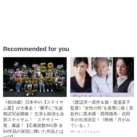
Recommended for you
《祝59歳》日本中の【ステイサ
《渡辺淳一原作＆娘・渡邉直子
ム愛】が大暴走！ “勝手に”生誕
監督》“女性の性”を真摯に描く意
祭試写会開催！ 主演も助演も全
欲作に黒木瞳・西岡德馬・吉田
部ステイサム！「ステサミー
羊が出演決定！《映画『月がみ
賞」爆誕！【応募総数941票 全
ている』》
54作品の栄冠に輝いた作品とは
PR（キノフィルムズ）
ー!?】