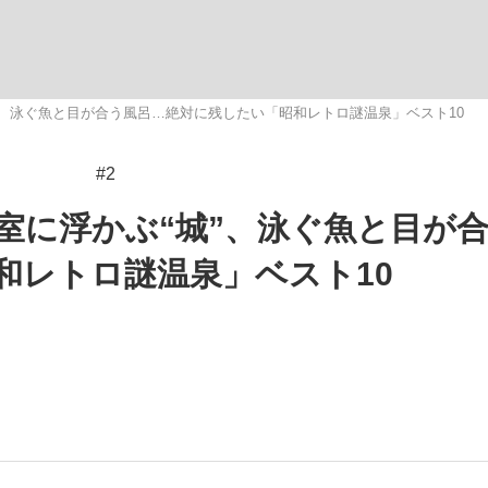
いまさら聞け
”、泳ぐ魚と目が合う風呂…絶対に残したい「昭和レトロ謎温泉」ベスト10
#2
手が証言した“NPB聞...
「クマが悪者扱いされているの
室に浮かぶ“城”、泳ぐ魚と目が
和レトロ謎温泉」ベスト10
もっと見る
カー日本代表・森保一監督...