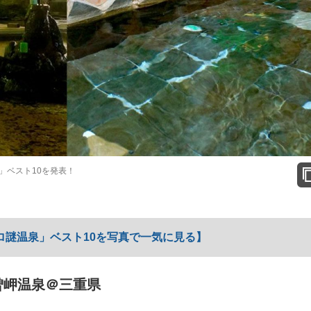
」ベスト10を発表！
ロ謎温泉」ベスト10を写真で一気に見る】
曽岬温泉＠三重県