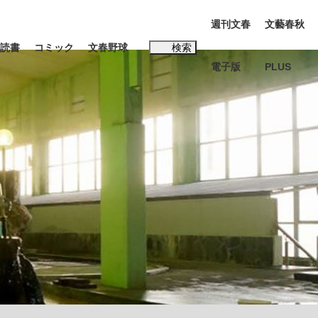
週刊文春
文藝春秋
読書
コミック
文春野球
検索
電子版
PLUS
インタビュー
読書
#松田聖子
む将棋
BC日本代表“敗戦”の真実 選手が明かす...