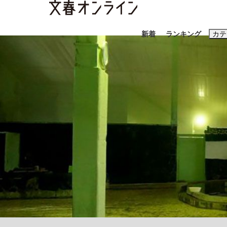
新着
ランキング
カテ
スクープ
ニュー
おすすめのキ
#藤田晋
#三
#玉木雄一郎
「90%は失敗する。でも…」本田圭佑が初め
終戦から81年