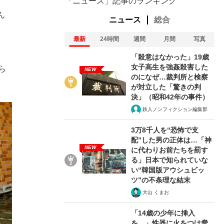
「ニュース」記事のランキング
ん
ニュース
総合
最新
24時間
週間
月間
写真
「殺意はなかった」19歳
女子高生を強姦殺害した
ら
NEW
のになぜ…裁判所と検察
が対立した「驚きの判
決」（昭和42年の事件）
鉄人ノンフィクション編集部
3万8千人を“恐怖で支
配”した男の正体は…「神
NEW
に代わりお前たちを罰す
る」日本で知られていな
い“韓国版アウシュビッ
ツ”の不条理な結末
大山 くまお
「14歳の少年に挿入
を…」性器に火をつけ脅