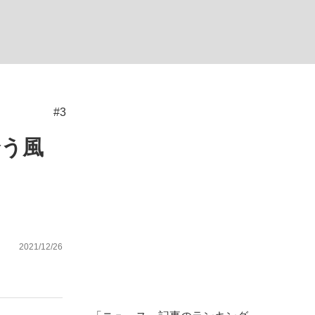
ない資産運用のすべて
#3
が悲しい」『北の国から』倉本聰氏（91...
合う風
2021/12/26