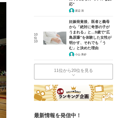
応”
渡辺 清
妊娠発覚後、医者と義母
から「絶対に奇形の子が
うまれる」と…9歳で“広
10
島原爆”を体験した女性が
位
10
明かす、それでも「う
む」と決めた理由
小山 美砂
11位から20位を見る
最新情報を発信中！