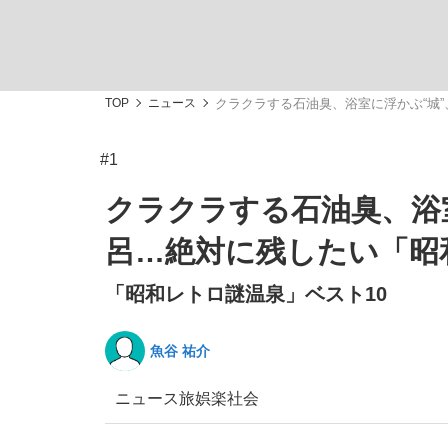
TOP
ニュース
クラクラする石油臭、浴室に浮かぶ“城
#1
「敗因分析は一切聞かれなかった」侍ジャパン選
キングの誕生を、目撃せよ。
クラクラする石油臭、浴
呂…絶対に残したい「昭
「昭和レトロ謎温泉」ベスト10
the Style
魚谷 祐介
ニュース
旅
娯楽
社会
「目標達成できなかったからと言って…」サッ