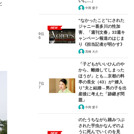
いに…」
と
中岡 愛子
“なかったこと”にされた
ジャニー喜多川の性加
NEW
害、「週刊文春」33週キ
6位
6
ャンペーン報道のはじま
り《担当記者が明かす》
髙橋 大介
「子どもがいいひんのや
から、離婚してしまった
ほうが」とも…京都の料
亭の長女（43）が“婿入
7位
7
り”夫と結婚→男の子を出
産後に考えた「跡継ぎ問
題」
中岡 愛子
のたうちながら踏みつぶ
された芋虫かなんぞのよ
うに死んでいくのを見
NEW