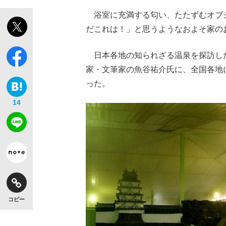
浴室に充満する匂い、たたずむオブ
だこれは！」と思うようなおよそ家の
日本各地の知られざる温泉を探訪し
家・文筆家の魚谷祐介氏に、全国各地
った。
14
コピー