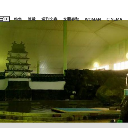
ゴリ
特集
連載
週刊文春
文藝春秋
WOMAN
CINEMA
キーワード入力
ス
エンタメ
ライフ
ビジネス
ーワードタグ一覧
山凌輝
#高市早苗
#後藤真希
#森岡毅
#城彰二
#内田有紀
観る将棋、読
#亀和田武
て明かした日本代表監督に...
「最悪の空気のまま解散」W