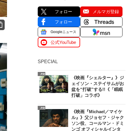
フォロー
メルマガ登録
フォロー
Googleニュース
公式YouTube
SPECIAL
PR
《映画『シェルター』》ジ
ェイソン・ステイサムがお
盆を“打破”する!!《「眠眠
打破」コラボ》
PR
《映画『Michael／マイケ
ル』》父ジョセフ・ジャク
ソン役、コールマン・ドミ
ンゴ オフィシャルインタ