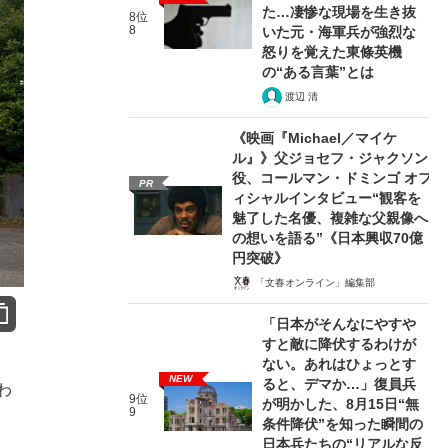
た…凄惨な現場を生き抜
8位
8
いた元・海軍兵が強烈な
怒りを覚えた東條英機
の“ある言葉”とは
渡辺 清
《映画『Michael／マイケ
ル』》父ジョセフ・ジャクソン
役、コールマン・ドミンゴ オフ
PR
ィシャルインタビュー“観客を
魅了した名優、複雑な父親像へ
の想いを語る”《日本興収70億
円突破》
「文春オンライン」編集部
「日本がそんなにやすや
すと敵に降伏するわけが
ない。あれはひょっとす
NEW
ると、デマか…」復員兵
わ
9位
が明かした、8月15日“無
9
条件降伏”を知った瞬間の
日本兵たちの“リアルな反