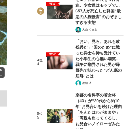
NEW
迫、少女達はモップで…
657人が死亡した韓国“最
悪の人権侵害”のおぞまし
すぎる実態
大山 くまお
「おい、見ろ、あれも敗
残兵だ」“国のため”に戦
った兵士を待ち受けてい
NEW
た小学生の心無い嘲笑…
4位
4
戦争に翻弄された男が帰
郷先で味わった“どん底の
屈辱”とは
渡辺 清
京都の名料亭の若女将
（43）が“20代から約10
年”お見合いを続けた理由
「あんたはわがままや」
5位
5
「両親も焦ってくるし、
お見合いノイローゼみた