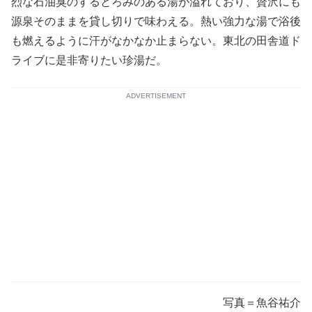
烈な石油臭のするとろみのある湯が溢れており、贅沢にも
源泉そのままを貸し切りで味わえる。熱い強力な湯で浴後
も燃えるように汗がなかなか止まらない。東北の田舎道ド
ライブに是非寄りたい珍湯だ。
ADVERTISEMENT
写真＝魚谷祐介