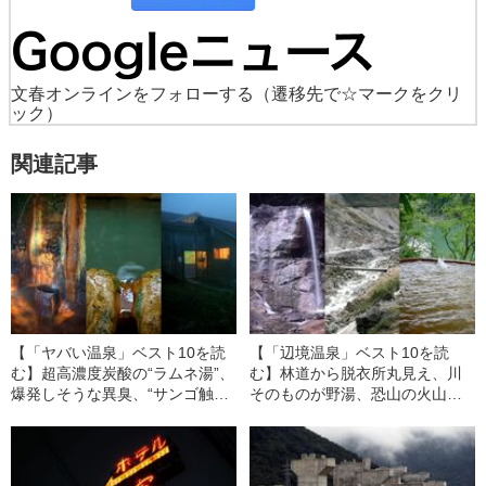
文春オンラインをフォローする
（遷移先で☆マークをクリ
ック）
関連記事
【「ヤバい温泉」ベスト10を読
【「辺境温泉」ベスト10を読
む】超高濃度炭酸の“ラムネ湯”、
む】林道から脱衣所丸見え、川
爆発しそうな異臭、“サンゴ触
そのものが野湯、恐山の火山地
感”な浴槽…二度見必至の「ヤバ
帯に…日本のスゴい「辺境温
い温泉」ベスト10
泉」ベスト10