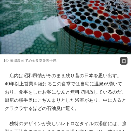
1位 巣郷温泉 でめ金食堂＠岩手県
店内は昭和風情がそのまま残り昔の日本を思い出す。
40年以上営業を続けるこの食堂では自宅に温泉が湧いて
おり、食事をしたお客になんと無料で開放しているのだ。
厨房の横手奥にこぢんまりとした浴室があり、中に入ると
クラクラするほどの石油臭に驚く。
独特のデザインが美しいレトロなタイルの湯船には、強