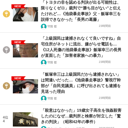
「トヨタの非を認める判決が出る可能性は、
NEW
限りなくゼロ」裁判で“勝ち目がない”と伝え
たけれど…《池袋暴走事故》父・飯塚幸三を
説得できなかった「長男の葛藤」
23時間前
守田 哲
「上級国民は逮捕されなくて良いですね」自
NEW
宅住所がネットに流出、嫌がらせ電話も…
《12人死傷の池袋暴走事故》飯塚幸三の長男
が直面した「加害者家族への暴力」
23時間前
守田 哲
「飯塚幸三は上級国民だから逮捕されない」
NEW
は間違いだった…《池袋暴走事故》警視庁幹
部が「自民党議員」に呼び出されても逮捕を
見送った理由
23時間前
守田 哲
「殺意はなかった」19歳女子高生を強姦殺害
したのになぜ…裁判所と検察が対立した「驚
4位
4
きの判決」（昭和42年の事件）