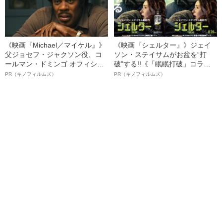
《映画『Michael／マイケル』》
《映画『シェルター』》ジェイ
父ジョセフ・ジャクソン役、コ
ソン・ステイサムがお盆を“打
ールマン・ドミンゴ オフィシャ
破”する!!《「眠眠打破」コラ
ルインタビュー“観客を魅了した
ボ》
PR（キノフィルムズ）
PR（キノフィルムズ）
名優、複雑な父親像への想いを
語る”《日本興収70億円突破》