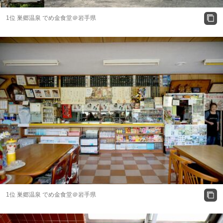
1位 巣郷温泉 でめ金食堂＠岩手県
1位 巣郷温泉 でめ金食堂＠岩手県