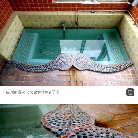
1位 巣郷温泉 でめ金食堂＠岩手県