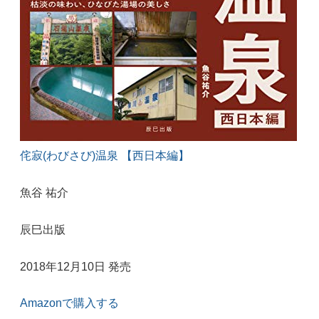
侘寂(わびさび)温泉 【西日本編】
魚谷 祐介
辰巳出版
2018年12月10日 発売
Amazonで購入する