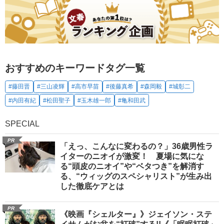
おすすめのキーワードタグ一覧
#藤田晋
#三山凌輝
#高市早苗
#後藤真希
#森岡毅
#城彰二
#内田有紀
#松田聖子
#玉木雄一郎
#亀和田武
SPECIAL
PR
「えっ、こんなに変わるの？」36歳男性ラ
イターのニオイが激変！ 夏場に気にな
る“頭皮のニオイ”や“ベタつき”を解消す
る、“ウィッグのスペシャリスト”が生み出
した徹底ケアとは
PR
《映画『シェルター』》ジェイソン・ステ