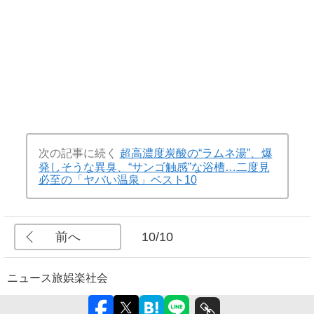
次の記事に続く
超高濃度炭酸の“ラムネ湯”、爆
発しそうな異臭、“サンゴ触感”な浴槽…二度見
必至の「ヤバい温泉」ベスト10
前へ
10/10
ニュース
旅
娯楽
社会