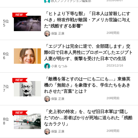
2026/08/07
鉄人ノンフィクション編集部
「ヒトより下等な獣」「日本人は皆殺しにす
NEW
べき」特攻作戦が敵国・アメリカ世論に与え
5位
5
た“残酷すぎる影響”
20時間前
保阪 正康
「エジプトは完全に逆で、全部隠します」交
際0日で日本人男性にプロポーズしたエジプト
6位
6
人妻が明かす、衝撃を受けた日本での生活
2023/12/16
小泉 なつみ
「敵機を落とすのは一にも二にも…」東條英
NEW
機の「無能さ」を象徴する、学生たちをあき
7位
7
れさせた“言葉”とは？
20時間前
保阪 正康
「史上初の特攻」を、なぜ旧日本軍は“隠し
NEW
た”のか…若者ばかりが死地に送られた「残酷
8位
8
なカラクリ」
20時間前
保阪 正康