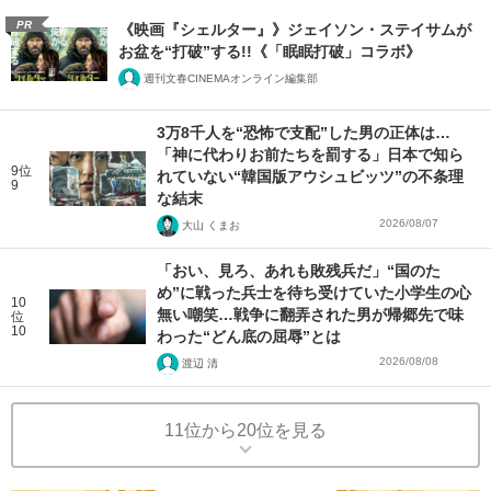
PR
《映画『シェルター』》ジェイソン・ステイサムが
お盆を“打破”する!!《「眠眠打破」コラボ》
週刊文春CINEMAオンライン編集部
3万8千人を“恐怖で支配”した男の正体は…
「神に代わりお前たちを罰する」日本で知ら
9位
れていない“韓国版アウシュビッツ”の不条理
9
な結末
2026/08/07
大山 くまお
「おい、見ろ、あれも敗残兵だ」“国のた
め”に戦った兵士を待ち受けていた小学生の心
10
無い嘲笑…戦争に翻弄された男が帰郷先で味
位
10
わった“どん底の屈辱”とは
2026/08/08
渡辺 清
11位から20位を見る