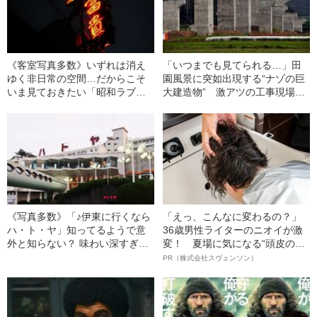
《客室写真多数》いずれは消え
「いつまでも見てられる…」田
ゆく非日常の空間…だからこそ
園風景に突如出現する“ナゾの巨
いま見ておきたい「昭和ラブ
大建造物” 激アツの工事現場に
ホ」の魅惑的な世界を探訪する
通い続けてみた
《写真多数》「♪伊東に行くなら
「えっ、こんなに変わるの？」
ハ・ト・ヤ」知ってるようで意
36歳男性ライターのニオイが激
外と知らない？ 味わい深すぎ
変！ 夏場に気になる“頭皮のニ
る“ハトヤホテル”の世界を探索す
オイ”や“ベタつき”を解消す
PR（株式会社スヴェンソン）
る
る、“ウィッグのスペシャリス
ト”が生み出した徹底ケアとは