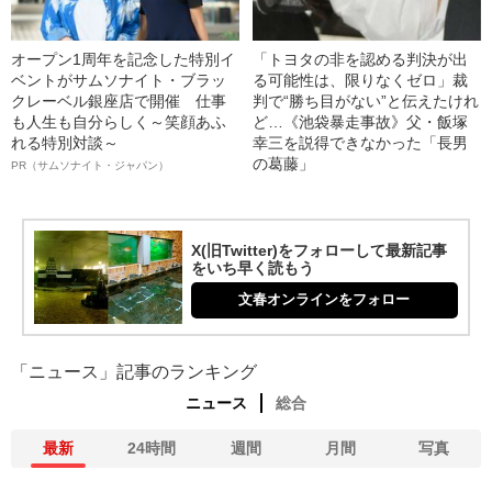
オープン1周年を記念した特別イ
「トヨタの非を認める判決が出
ベントがサムソナイト・ブラッ
る可能性は、限りなくゼロ」裁
クレーベル銀座店で開催 仕事
判で“勝ち目がない”と伝えたけれ
も人生も自分らしく～笑顔あふ
ど…《池袋暴走事故》父・飯塚
れる特別対談～
幸三を説得できなかった「長男
の葛藤」
PR（サムソナイト・ジャパン）
X(旧Twitter)をフォローして最新記事
をいち早く読もう
文春オンラインをフォロー
「ニュース」記事のランキング
ニュース
総合
最新
24時間
週間
月間
写真