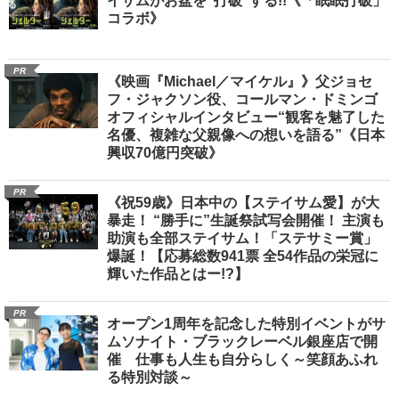
イサムがお盆を“打破”する!!《「眠眠打破」
コラボ》
PR
《映画『Michael／マイケル』》父ジョセ
フ・ジャクソン役、コールマン・ドミンゴ
オフィシャルインタビュー“観客を魅了した
名優、複雑な父親像への想いを語る”《日本
興収70億円突破》
PR
《祝59歳》日本中の【ステイサム愛】が大
暴走！ “勝手に”生誕祭試写会開催！ 主演も
助演も全部ステイサム！「ステサミー賞」
爆誕！【応募総数941票 全54作品の栄冠に
輝いた作品とはー!?】
PR
オープン1周年を記念した特別イベントがサ
ムソナイト・ブラックレーベル銀座店で開
催 仕事も人生も自分らしく～笑顔あふれ
る特別対談～