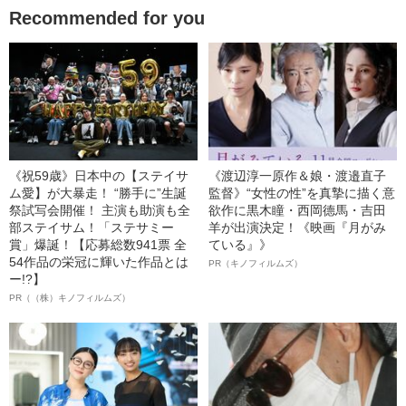
Recommended for you
《祝59歳》日本中の【ステイサ
《渡辺淳一原作＆娘・渡邉直子
ム愛】が大暴走！ “勝手に”生誕
監督》“女性の性”を真摯に描く意
祭試写会開催！ 主演も助演も全
欲作に黒木瞳・西岡德馬・吉田
部ステイサム！「ステサミー
羊が出演決定！《映画『月がみ
賞」爆誕！【応募総数941票 全
ている』》
54作品の栄冠に輝いた作品とは
PR（キノフィルムズ）
ー!?】
PR（（株）キノフィルムズ）