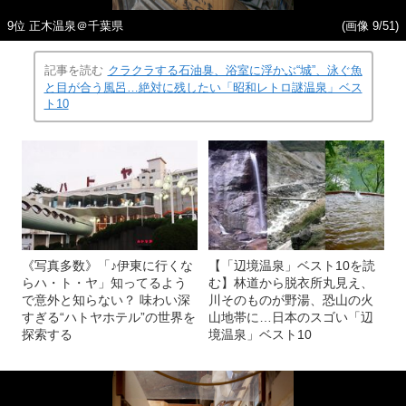
9位 正木温泉＠千葉県
(画像 9/51)
記事を読む
クラクラする石油臭、浴室に浮かぶ“城”、泳ぐ魚
と目が合う風呂…絶対に残したい「昭和レトロ謎温泉」ベス
ト10
《写真多数》「♪伊東に行くな
【「辺境温泉」ベスト10を読
らハ・ト・ヤ」知ってるよう
む】林道から脱衣所丸見え、
で意外と知らない？ 味わい深
川そのものが野湯、恐山の火
すぎる“ハトヤホテル”の世界を
山地帯に…日本のスゴい「辺
探索する
境温泉」ベスト10