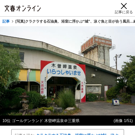
記事に戻る
記事
[写真]クラクラする石油臭、浴室に浮かぶ“城”、泳ぐ魚と目が合う風呂…
10位 ゴールデンランド 木曽岬温泉＠三重県
(画像 1/51)