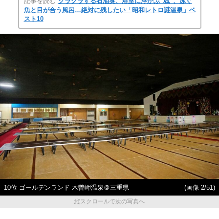
記事を読む
クラクラする石油臭、浴室に浮かぶ“城”、泳ぐ
魚と目が合う風呂…絶対に残したい「昭和レトロ謎温泉」ベ
スト10
10位 ゴールデンランド 木曽岬温泉＠三重県
(画像 2/51)
縦スクロールで次の写真へ