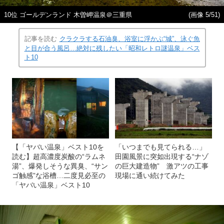
10位 ゴールデンランド 木曽岬温泉＠三重県
(画像 5/51)
記事を読む
クラクラする石油臭、浴室に浮かぶ“城”、泳ぐ魚
と目が合う風呂…絶対に残したい「昭和レトロ謎温泉」ベス
ト10
【「ヤバい温泉」ベスト10を
「いつまでも見てられる…」
読む】超高濃度炭酸の“ラムネ
田園風景に突如出現する“ナゾ
湯”、爆発しそうな異臭、“サン
の巨大建造物” 激アツの工事
ゴ触感”な浴槽…二度見必至の
現場に通い続けてみた
「ヤバい温泉」ベスト10