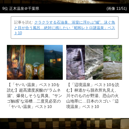
9位 正木温泉＠千葉県
(画像 11/51)
記事を読む
クラクラする石油臭、浴室に浮かぶ“城”、泳ぐ魚
と目が合う風呂…絶対に残したい「昭和レトロ謎温泉」ベス
ト10
【「ヤバい温泉」ベスト10を
【「辺境温泉」ベスト10を読
読む】超高濃度炭酸の“ラムネ
む】林道から脱衣所丸見え、
湯”、爆発しそうな異臭、“サン
川そのものが野湯、恐山の火
ゴ触感”な浴槽…二度見必至の
山地帯に…日本のスゴい「辺
「ヤバい温泉」ベスト10
境温泉」ベスト10