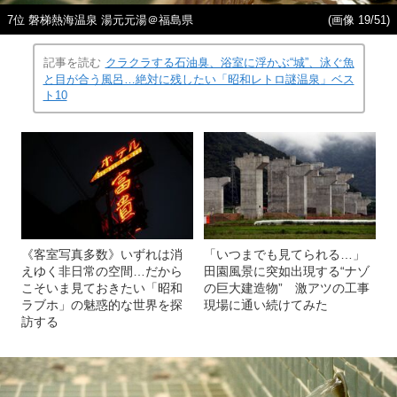
7位 磐梯熱海温泉 湯元元湯＠福島県
(画像 19/51)
記事を読む
クラクラする石油臭、浴室に浮かぶ“城”、泳ぐ魚
と目が合う風呂…絶対に残したい「昭和レトロ謎温泉」ベス
ト10
《客室写真多数》いずれは消
「いつまでも見てられる…」
えゆく非日常の空間…だから
田園風景に突如出現する“ナゾ
こそいま見ておきたい「昭和
の巨大建造物” 激アツの工事
ラブホ」の魅惑的な世界を探
現場に通い続けてみた
訪する