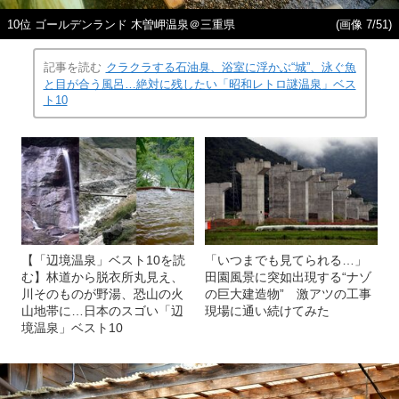
10位 ゴールデンランド 木曽岬温泉＠三重県
(画像 7/51)
記事を読む
クラクラする石油臭、浴室に浮かぶ“城”、泳ぐ魚
と目が合う風呂…絶対に残したい「昭和レトロ謎温泉」ベス
ト10
【「辺境温泉」ベスト10を読
「いつまでも見てられる…」
む】林道から脱衣所丸見え、
田園風景に突如出現する“ナゾ
川そのものが野湯、恐山の火
の巨大建造物” 激アツの工事
山地帯に…日本のスゴい「辺
現場に通い続けてみた
境温泉」ベスト10