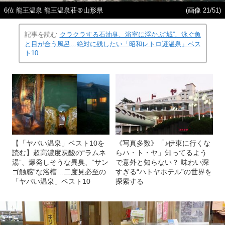
6位 龍王温泉 龍王温泉荘＠山形県
(画像 21/51)
記事を読む
クラクラする石油臭、浴室に浮かぶ“城”、泳ぐ魚
と目が合う風呂…絶対に残したい「昭和レトロ謎温泉」ベス
ト10
【「ヤバい温泉」ベスト10を
《写真多数》「♪伊東に行くな
読む】超高濃度炭酸の“ラムネ
らハ・ト・ヤ」知ってるよう
湯”、爆発しそうな異臭、“サン
で意外と知らない？ 味わい深
ゴ触感”な浴槽…二度見必至の
すぎる“ハトヤホテル”の世界を
「ヤバい温泉」ベスト10
探索する