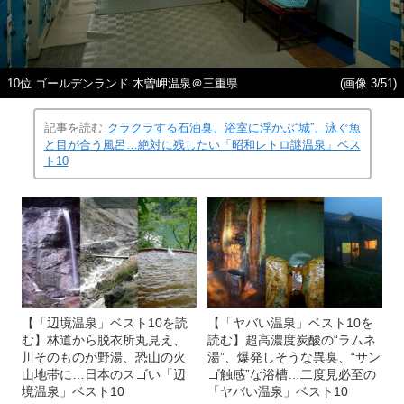
10位 ゴールデンランド 木曽岬温泉＠三重県
(画像 3/51)
記事を読む
クラクラする石油臭、浴室に浮かぶ“城”、泳ぐ魚
と目が合う風呂…絶対に残したい「昭和レトロ謎温泉」ベス
ト10
【「辺境温泉」ベスト10を読
【「ヤバい温泉」ベスト10を
む】林道から脱衣所丸見え、
読む】超高濃度炭酸の“ラムネ
川そのものが野湯、恐山の火
湯”、爆発しそうな異臭、“サン
山地帯に…日本のスゴい「辺
ゴ触感”な浴槽…二度見必至の
境温泉」ベスト10
「ヤバい温泉」ベスト10