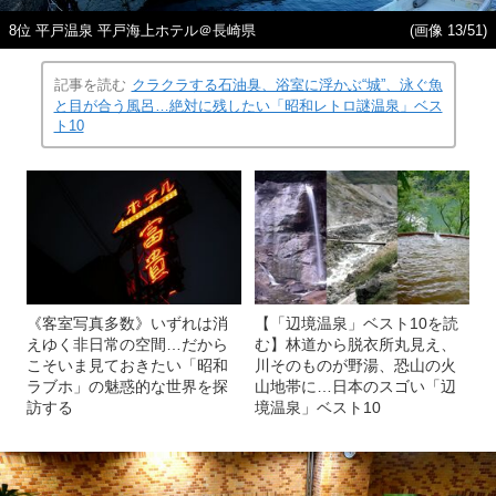
8位 平戸温泉 平戸海上ホテル＠長崎県
(画像 13/51)
記事を読む
クラクラする石油臭、浴室に浮かぶ“城”、泳ぐ魚
と目が合う風呂…絶対に残したい「昭和レトロ謎温泉」ベス
ト10
《客室写真多数》いずれは消
【「辺境温泉」ベスト10を読
えゆく非日常の空間…だから
む】林道から脱衣所丸見え、
こそいま見ておきたい「昭和
川そのものが野湯、恐山の火
ラブホ」の魅惑的な世界を探
山地帯に…日本のスゴい「辺
訪する
境温泉」ベスト10