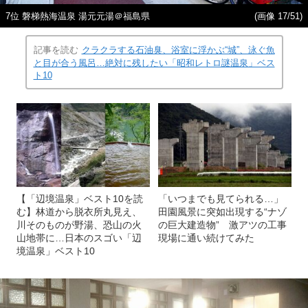
7位 磐梯熱海温泉 湯元元湯＠福島県
(画像 17/51)
記事を読む
クラクラする石油臭、浴室に浮かぶ“城”、泳ぐ魚
と目が合う風呂…絶対に残したい「昭和レトロ謎温泉」ベス
ト10
【「辺境温泉」ベスト10を読
「いつまでも見てられる…」
む】林道から脱衣所丸見え、
田園風景に突如出現する“ナゾ
川そのものが野湯、恐山の火
の巨大建造物” 激アツの工事
山地帯に…日本のスゴい「辺
現場に通い続けてみた
境温泉」ベスト10