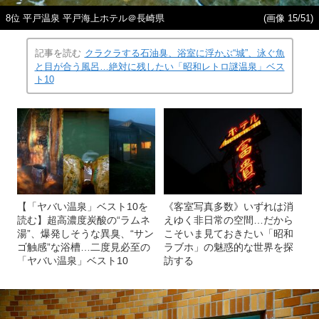
8位 平戸温泉 平戸海上ホテル＠長崎県
(画像 15/51)
記事を読む
クラクラする石油臭、浴室に浮かぶ“城”、泳ぐ魚
と目が合う風呂…絶対に残したい「昭和レトロ謎温泉」ベス
ト10
【「ヤバい温泉」ベスト10を
《客室写真多数》いずれは消
読む】超高濃度炭酸の“ラムネ
えゆく非日常の空間…だから
湯”、爆発しそうな異臭、“サン
こそいま見ておきたい「昭和
ゴ触感”な浴槽…二度見必至の
ラブホ」の魅惑的な世界を探
「ヤバい温泉」ベスト10
訪する